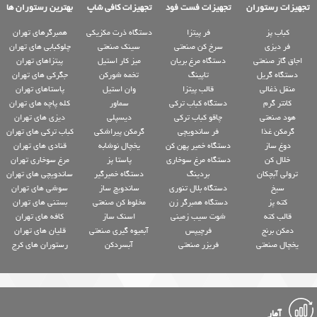
تجهیزات رستوران
تجهیزات فست فود
تجهیزات کافی شاپ
بهترین رستوران ها
کباب پز
فر پیتزا
دستگاه ذرت مکزیکی
همبرگرهای تهران
فر دیزی
سرخ کن صنعتی
سینک صنعتی
چلوکبابی های تهران
اجاق گاز صنعتی
دستگاه مرغ بریان
میز کار استیل
پیتزاهای تهران
دستگاه گریل
تاپینگ
تخمه شورکن
جگرکی های تهران
منقل ذغالی
قالب پیتزا
وان استیل
پاستاهای تهران
کانتر گرم
دستگاه کباب ترکی
سماور
کله پاچه های تهران
هود صنعتی
چاقو کباب ترکی
دیسپلی
دیزی های تهران
گرمکن غذا
فر ساندویچی
گرمکن پیراشکی
کباب ترکی های تهران
دوغ ساز
دستگاه خمیر پهن کن
یخچال نوشابه
قنادی های تهران
خلال کن
دستگاه مرغ سوخاری
پاستا پز
مرغ سوخاری تهران
ترولی آبچکان
بردینگ
دستگاه خمیرگیر
ساندویچی های تهران
سیخ
دستگاه بلال تنوری
ساندویچ ساز
سوشی های تهران
کته پز
دستگاه همبرگر زن
مخلوط کن صنعتی
بستنی های تهران
قالب کته
شوت سیب زمینی
اسنک ساز
کافه های تهران
دمکن برنج
فرچیپس
آبمیوه گیری صنعتی
قلیان های تهران
یخچال صنعتی
فریزر صنعتی
آبسردکن
رستوران های کرج
آمار