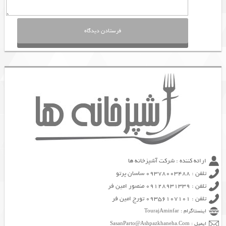
ارائه کننده : شرکت آشپزخانه ها
تلفن : 09378003488 ساسان پرتو
تلفن : 09128931339 منصور امین فر
تلفن : 09356107101 تورج امین فر
اینستاگرام : TourajAminfar
ایمیل : SasanParto@Ashpazkhaneha.Com