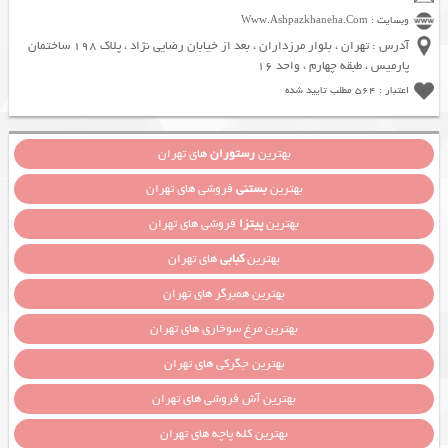
وبسایت : Www.Ashpazkhaneha.Com
آدرس : تهران ، بلوار مرزداران ، بعد از خیابان رضایی نژاد ، پلاک 198 ساختمان
پارمیس ، طبقه چهارم ، واحد 16
اعتبار : 564 مطلب تایید شده
بهترین
رستوران
های تهران
بهترین
بستنی
فروشی های تهران
بهترین
پیتزا
فروشی های تهران
بهترین
کبابی
های تهران
بهترین همبرگر های تهران
بهترین مرغ سوخاری های تهران
بهترین جگرکی های تهران
بهترین آش فروشی های تهران
بهترین کله پاچه های تهران