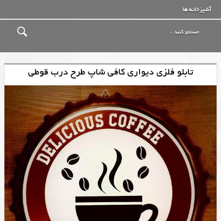
آشپزخانه ها
تابلو فلزی دیواری کافی شاپ طرح درب قوطی