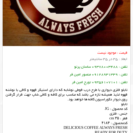
قیمت : موجود نیست
ابعاد : 35 در 35 سانتیمتر
تلفن : 09378003488 ساسان پرتو
تلفن : 09128931339 منصور امین فر
تلفن : 09356107101 تورج امین فر
تابلو فلزی دیواری با طرح درب قوطی نوشابه که دارای استیکر قهوه و کافی با نوشته
قهوه لذیذ همیشه تازه می باشد که مناسب برای کافه و کافی شاپ جهت قرار گرفتن
روی دیوار دکوراسیون کافه ها خواهد بود.
تابلو
کد محصول : JG
جنس : فلزی
قطر : ۳۵ cm
کدمحصول : ۴۱۸۴
DELICIOUS COFFEE ALWAYS FRESH
READY FOR DUTY