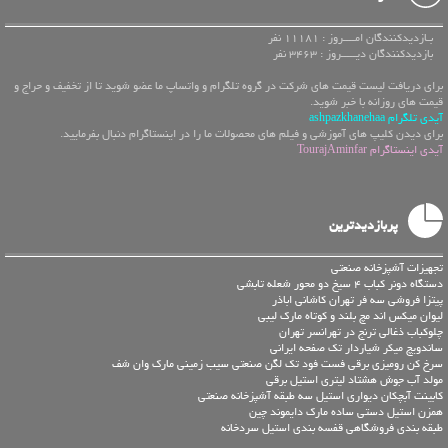
بـازدیدکنندگان امــــروز : 11181 نفر
بازدیدکنندگان دیـــــروز : 3463 نفر
برای دریافت لیست قیمت های شرکت در گروه تلگرام و واتساپ ما عضو شوید تا از تخفیف و حراج و
قیمت های روزانه با خبر شوید.
آیدی تلگرام ashpazkhanehaa
برای دیدن کلیپ های آموزشی و فیلم های محصولات ما را در اینستاگرام دنبال بفرمایید.
آیدی اینستاگرام TourajAminfar
پربازدیدترین
تجهیزات آشپزخانه صنعتی
دستگاه دونر کباب 4 سیخ دو محور شعله تابشی
پیتزا فروشی سه فر تهران کاشانی اباذر
لیوان میکس اند مچ بلند و کوتاه مارک لیبی
چلوکباب ذغالی ترنج در تهرانسر تهران
ساندویچ میکر شیاردار تک صفحه ایرانی
سرخ کن رومیزی برقی فست فود تک لگن صنعتی سیب زمینی مارک وان شف
مولد آب جوش هشتاد لیتری استیل برقی
کابینت آبچکان دیواری استیل سه طبقه آشپزخانه صنعتی
همزن استیل دستی ساده مارک دایموند چین
طبقه بندی فروشگاهی قفسه بندی استیل سردخانه