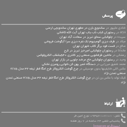
پرسش
شادی علیپور در
ساندویچ بارن در مطهری تهران ساندویچی ارمنی
arya در
رستوران کباب ناب بناب تهران آیت الله کاشانی
سپیده در
چلوکبابی سماق تبریز در سعادت آباد تهران
میلاد در
ظرف دیزی آلومینیوم تک نفره دیزی سرا آبگوشت فروشی
صالح در
فست فود برگر کلاب شهران تهران
ماندانا در
رستوران چلوکبابی امیرخیز تبریز در کرج
رمضانی در
ماشین ظرفشویی صنعتی زیر کانتری 540بشقاب الکترولوکس
وحید در
رستوران چلوکبابی حاج مرشد چلویی در بازار تهران
محمد شفیق میرزایی در
دستگاه خمیر پهن کن نانوایی رومیزی غلتکی
عكس اللي شايفينها بدون موسيقى در
چرخ گوشت الکتروکار طرح امگا قطر تیغه 32 مدل ec75
صنعتی تمدن نژاد
کیک تولد با عکس بن تن در
چرخ گوشت الکتروکار طرح امگا قطر تیغه 32 مدل ec75 صنعتی تمدن
نژاد
ارتباط
تلفن : 09356107101 تورج امین فر
پشتیبانی تلفنی 24 ساعته در 7 روز هفته
اینستاگرام Instagram