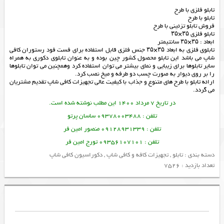
تابلو فلزی با طرح
تابلو با طرح
فروش تابلو تزئینی با طرح
تابلو فلزی ۳۵×۳۵
ابعاد : ۳۵×۳۵ سانتیمتر
تابلوی فلزی به ابعاد ۳۵×۳۵ جنس فلزی قابل استفاده برای فست فود رستوران کافی
شاپ می باشد این تابلو محصول کشور چین بوده و به عنوان تابلوی دکوری به همراه
سایر تابلوها برای زیبایی و نمای بیشتر می توان استفاده کرد وهمچنین می توان تابلوها
را بر روی دیوار به صورت چسب دو طرفه و میخ نصب کرد.
ارائه
تابلو
با طرح های متنوع و جذاب با کیفیت عالی
تجهیزات کافی شاپ
تقدیم مشتریان
می گردد.
در تاریخ 7 مرداد 1400 این مطلب نوشته شده است.
تلفن : 09378003488 ساسان پرتو
تلفن : 09128931339 منصور امین فر
تلفن : 09356107101 تورج امین فر
دسته بندی :
تابلو
,
تجهیزات کافه و کافی شاپ
,
دکوراسیون کافی شاپ
تعداد بازدید : 7526