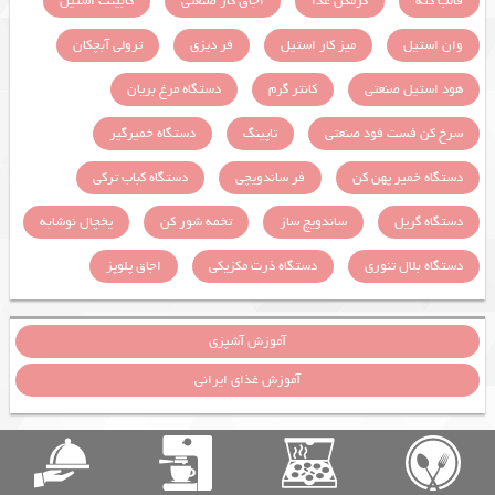
قالب کته
گرمکن غذا
اجاق گاز صنعتی
کابینت استیل
وان استیل
میز کار استیل
فر دیزی
ترولی آبچکان
هود استیل صنعتی
کانتر گرم
دستگاه مرغ بریان
سرخ کن فست فود صنعتی
تاپینگ
دستگاه خمیرگیر
دستگاه خمیر پهن کن
فر ساندویچی
دستگاه کباب ترکی
دستگاه گریل
ساندویچ ساز
تخمه شور کن
یخچال نوشابه
دستگاه بلال تنوری
دستگاه ذرت مکزیکی
اجاق پلوپز
آموزش آشپزی
آموزش غذای ایرانی