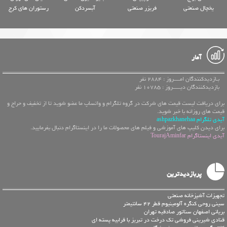
یخچال صنعتی
فریزر صنعتی
آبسردکن
رستوران های کرج
آمار
بـازدیدکنندگان امــــروز : 2884 نفر
بازدیدکنندگان دیـــــروز : 10785 نفر
برای دریافت لیست قیمت های شرکت در گروه تلگرام و واتساپ ما عضو شوید تا از تخفیف و حراج و
قیمت های روزانه با خبر شوید.
آیدی تلگرام ashpazkhanehaa
برای دیدن کلیپ های آموزشی و فیلم های محصولات ما را در اینستاگرام دنبال بفرمایید.
آیدی اینستاگرام TourajAminfar
پربازدیدترین
تجهیزات آشپزخانه صنعتی
سینی روحی کنگره آلومینیوم قطر 42 سانتیمتر
بریانی اصفهان سناتور صادقیه تهران
قنادی شیرینی فروشی تک درخت در تبریز با قرابیه پسته ای