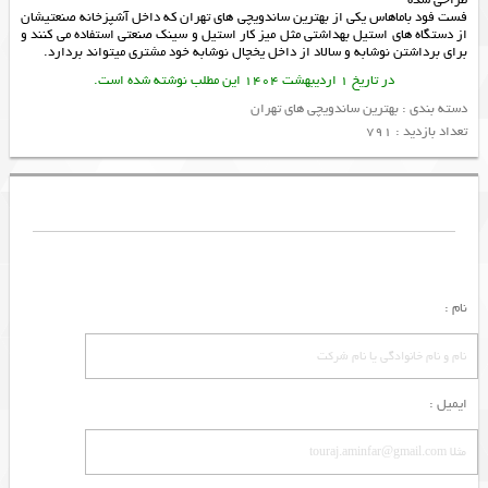
طراحی شده
فست فود باماهاس یکی از
بهترین ساندویچی های تهران
که داخل آشپزخانه صنعتیشان
از دستگاه های استیل بهداشتی مثل
میز کار استیل
و
سینک صنعتی
استفاده می کنند و
برای برداشتن نوشابه و سالاد از داخل
یخچال نوشابه
خود مشتری میتواند بردارد.
در تاریخ 1 اردیبهشت 1404 این مطلب نوشته شده است.
دسته بندی :
بهترین ساندویچی های تهران
تعداد بازدید : 791
نام :
ایمیل :