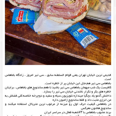
قديمى ترين خيابان تهران يعنى قوام السلطنه سابق ، سی تیر امروز ، زادگاه باماهاس
است.
باماهاس سى تير هم مثل این خیابان پر از خاطره است.
کافیست یک شب میهمان باماهاس سی تیر باشید تا طعم ساندویچ هاى باماهاس ، برایتان
خاطره های بکر و تکرار ناشدنی خیابان سی تیر را بسازد.
داخلش آدمو یاد بچگیا میندازه تلویزیون سیاه و سفید و دوچرخه خلاصه کلی فضاش به
من انرژی مثبت داد و فقط ساندویچ ژامبون داره
در باماهاس کیفیت حرف اول رو میزنه از مرغوب ترین متریاال استفاده میکنند و
ساندویچ هاشون معرکس
برند محبوب باماهاس با ۷۳شعبه فعال در سراسر ایران