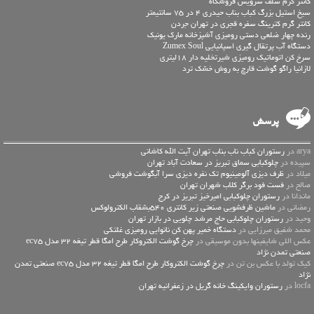
کانتر گرم سلف سرویس فروشگاه
سیخ استیل بزرگ کباب بناب حیدری 4 در 75 سانتیمتر
کانتر گرم کترینگ سفره قجری در تهران جردن
رنده چهار ضلعی دستی رومیزی آشپزخانه مارک یونیک
دستگاه آب پرتقال گیری اسپانیایی Zumex Soul
سرخ کن اتوماتیک رومیزی شیرتخلیه دار 18لیتری
لازانیا راگو گوشت قارچ به روش خشک ترد
پرسش
arya در
رستوران کباب ناب بناب تهران آیت الله کاشانی
سپیده در
چلوکبابی سماق تبریز در سعادت آباد تهران
میلاد در
ظرف دیزی آلومینیوم تک نفره دیزی سرا آبگوشت فروشی
صالح در
فست فود برگر کلاب شهران تهران
ماندانا در
رستوران چلوکبابی امیرخیز تبریز در کرج
رمضانی در
ماشین ظرفشویی صنعتی زیر کانتری 540بشقاب الکترولوکس
وحید در
رستوران چلوکبابی حاج مرشد چلویی در بازار تهران
محمد شفیق میرزایی در
دستگاه خمیر پهن کن نانوایی رومیزی غلتکی
عكس اللي شايفينها بدون موسيقى در
چرخ گوشت الکتروکار طرح امگا قطر تیغه 32 مدل ec75
صنعتی تمدن نژاد
کیک تولد با عکس بن تن در
چرخ گوشت الکتروکار طرح امگا قطر تیغه 32 مدل ec75 صنعتی تمدن
نژاد
locfa در
رستوران وایکینگ خانه گریل در زعفرانیه تهران