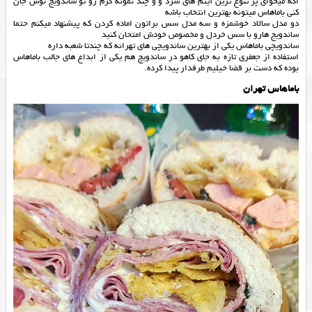
اگه میخوای پر تنوع ترین آیتم های سرد و و چند نمونه گرم رو تو ساندویچ نوش جان
کنی باماهاس میتونه بهترین انتخاب باشه
دو مدل سالاد خوشمزه و سه مدل سس براتون اماده کردن که پیشنهاد میکنم حتما
ساندویج هارو با سس خردل و مخصوص خودش امتحان کنید
ساندویچی باماهاس یکی از بهترین ساندویچی های تهرانه که چندتا شعبه داره
استفاده از جعفری تازه به جای کاهو در ساندویچ هم یکی از ابداع های جالب باماهاس
بوده که دست بر قضا خیلیم طرفدار پیدا کرده.
باماهاس تهران