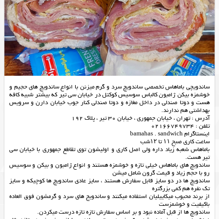
ساندویچی باماهاس تخصصی ساندویچ سرد و گرم میزنن با انواع ساندویچ های حجیم و
خوشمزه بیکن ژامبون کالباس سوسیس کوکتل در خیابان سی تیر که بیشتر شبیه کافه
هست و دوتا صندلی در داخل مغازه و دوتا صندلی کنار جوب خیابان دارن و سرویس
بهداشتی هم ندارند.
آدرس : تهران ، خیابان جمهوری ، خیابان 30 تیر ، پلاک 192
تلفن : 02166749734
اینستاگرام bamahas . sandwich
ساعت کاری صبح ۱۱ تا ۱۲شب
باماهاس شعبه زیاد داره ولی اصل کاری و اولیشون توی تقاطع جمهوری با خیابان سی
تیر هست.
ساندویچ های باماهاس خیلی تازه و خوشمزه هستند و انواع ژامبون و بیکن و سوسیس
رو با حجم زیاد و قیمت گرون شامل میشن
ساندویچ ها در دو سایز قابل سفارش هستند ، سایز عادی ساندویچ ها کوچیکه و سایز
تک نفره هم کمی بزرگتره
از برند محبوب میکاییلیان استفاده میکنند و ساندویج های سرد و گرمشون فوق العاده
باکیفیت و خوشمزست
ساندویچ ها از قبل آماده نبود و بر اساس سفارش تازه تازه درست میکردن.