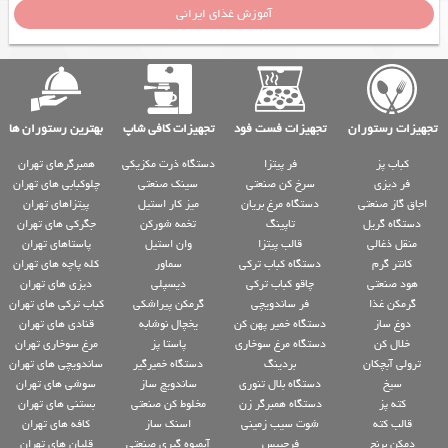
آموزش غذای ایرانی
تجهیزات رستوران
تجهیزات فست فود
تجهیزات کافی شاپ
بهترین رستوران ها
کباب پز
فر پیتزا
دستگاه ذرت مکزیکی
همبرگرهای تهران
فر دیزی
سرخ کن صنعتی
سینک صنعتی
چلوکبابی های تهران
اجاق گاز صنعتی
دستگاه مرغ بریان
میز کار استیل
پیتزاهای تهران
دستگاه گریل
تاپینگ
تخمه شورکن
جگرکی های تهران
منقل ذغالی
قالب پیتزا
وان استیل
پاستاهای تهران
کانتر گرم
دستگاه کباب ترکی
سماور
کله پاچه های تهران
هود صنعتی
چاقو کباب ترکی
دیسپلی
دیزی های تهران
گرمکن غذا
فر ساندویچی
گرمکن پیراشکی
کباب ترکی های تهران
دوغ ساز
دستگاه خمیر پهن کن
یخچال نوشابه
قنادی های تهران
خلال کن
دستگاه مرغ سوخاری
پاستا پز
مرغ سوخاری تهران
ترولی آبچکان
بردینگ
دستگاه خمیرگیر
ساندویچی های تهران
سیخ
دستگاه بلال تنوری
ساندویچ ساز
سوشی های تهران
کته پز
دستگاه همبرگر زن
مخلوط کن صنعتی
بستنی های تهران
قالب کته
شوت سیب زمینی
اسنک ساز
کافه های تهران
دمکن برنج
فرچیپس
آبمیوه گیری صنعتی
قلیان های تهران