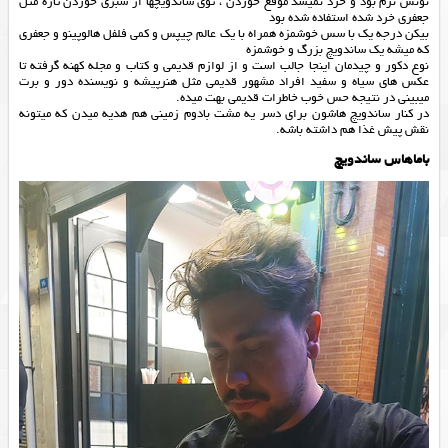
نونش نرم بود و خرد نمیشد موقع خوردن ، توی ساندویچها از سبزی خوردن تازه مثل
جعفری خرد شده استفاده شده بود
بیکن درجه یک با سس خوشمزه همراه با یک عالم چیپس و کمی فلفل هالوپینو و جعفری
که میشه یک ساندویچ بزرگ و خوشمزه
نوع دکور و چیدمان اینجا جالب است و از لوازم قدیمی و کتاب و مجله کهنه گرفته تا
عکس های سیاه و سفید افراد مشهور قدیمی مثل هنرپیشه و نویسنده دور و برت
میبینی در نتیجه حس خوب خاطرات قدیمی بهت میده.
در کنار ساندویچ هاشون برای دسر یه مشت بادوم زمینی هم هدیه میدن که میتونه
نقش پیش غذا هم داشته باشه.
باماهاس ساندویچ