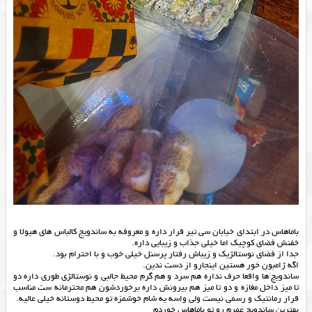
باماهاس در ابتدای خیابان سی تیر قرار داره و معروفه به ساندویج کالباس های هیولا و
خفنش فضای کوچیک اما خیلی جذاب و زیبایی داره.
جدا از فضای نوستالژیک و زیباش رفتار پرسنل خیلی خوب و با احترام بود.
اگه ژامبون خور هستین اینجارو از دست ندین.
ساندویچ ها واقعا حرف نداره هم سرد و هم گرم محیط جالبی و نوستالژی طوری داره دو
تا میز داخل مغازه و دو تا میز هم بیرونش داره برخوردشون هم محترمانه ست مناسب
قرار رمانتیک و رسمی نیست ولی واسه یه شام خوشمزه تو محیط دوستانه خیلی عالیه.
بهترين ساندويچ عمرم رو تو باماهاس خوردم