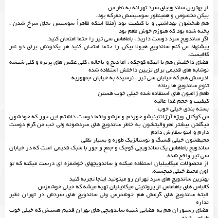
از بهترين ساندويچاي سرد تهرانه به نظر من.
بيكن مخصوص و همینطور سوسيسش معركه بود.
هم طبخشون بهداشتي و با كيفيت بود (مثلا اینکه ظاهراً سوسیس بجای سرخ شدن ،
پخته شده بود که هنوزم خوش طعم بود
اگر ساندویچ سرد دوست دارید ، باماهاس سی تیر را حتما امتحان کنید.
پیشنهاد می کنم ساندویچ هیولا بیکن را حتما امتحان کنید هر یکدونش برای دو نفر
کافیست.
فضای داخلیش هم با اینکه کوچکه ، اما دنج و باحاله ، کلی عکس های پرتره و کلی شیشه
نوشابه های قدیمی برای تزیین داخلش استفاده شده
ادرسش هم که خیابان سی تیر ، نرسیده به خیابان جمهوریه
تنوع ساندویچ ها زیاده
طعم ژامبون های استفاده شده خیلی خوب هستن
کیفیت و حجم غذا عالیه
بسته بندی خیلی خوب
من کوکتل ویژه آرژانتینیشو خوردم و مزشو واقعا دوست داشتم این جور که خودشون
میگفتن بیشتر معروفیتشون به خاطر ساندویچ های سردشونه ولی خب من گرم دوست
دارم و اینو سفارش دادم
محیطشون خیلی قشنگ و نوستالژیک طوره و بسیار نقلی
ساندویچ باماهاس یک ساندویچی کوچک و جمع و جور با سبک قدیمی است که در خیابان
سی تیر واقع شده.
از محصولات میکاییلیان استفاده میکنه و ساندویچهای خوشمزه ای درست میکنه که تو
اون محیط خیلی میچسبه.
بهترین ساندویچ های سرد تهران رو میتونید اینجا تجربه کنید
کالباس های باهاماس از پروتئینی میکائیلیان تهیه میشه که خیلی خوشمزس
البته ساندویچ های گرمش هم خوشمزس ولی ساندویچ های سردش در تهران نظیر
نداره
فضای رستوران هم یه فضایی شبیه ساندویچی های تهران قدیم هستش که خیلی خوب