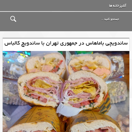
آشپزخانه ها
ساندویچی باماهاس در جمهوری تهران با ساندویچ کالباس