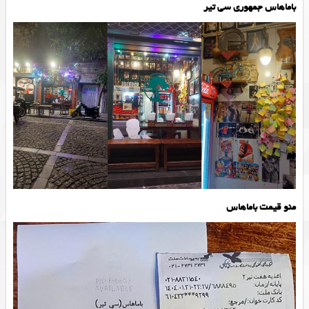
باماهاس جمهوری سی تیر
منو قیمت باماهاس