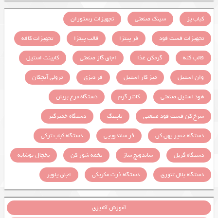
کباب پز
سینک صنعتی
تجهیزات رستوران
تجهیزات فست فود
فر پیتزا
قالب پیتزا
تجهیزات کافه
قالب کته
گرمکن غذا
اجاق گاز صنعتی
کابینت استیل
وان استیل
میز کار استیل
فر دیزی
ترولی آبچکان
هود استیل صنعتی
کانتر گرم
دستگاه مرغ بریان
سرخ کن فست فود صنعتی
تاپینگ
دستگاه خمیرگیر
دستگاه خمیر پهن کن
فر ساندویچی
دستگاه کباب ترکی
دستگاه گریل
ساندویچ ساز
تخمه شور کن
یخچال نوشابه
دستگاه بلال تنوری
دستگاه ذرت مکزیکی
اجاق پلوپز
آموزش آشپزی