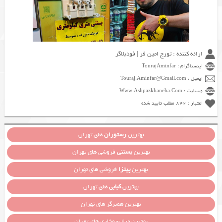
ارائه کننده : تورج امین فر | فودبلاگر
اینستاگرام : TourajAminfar
ایمیل : Touraj.Aminfar@Gmail.com
وبسایت : Www.Ashpazkhaneha.Com
اعتبار : 842 مطلب تایید شده
بهترین
رستوران
های تهران
بهترین
بستنی
فروشی های تهران
بهترین
پیتزا
فروشی های تهران
بهترین
کبابی
های تهران
بهترین همبرگر های تهران
بهترین مرغ سوخاری های تهران