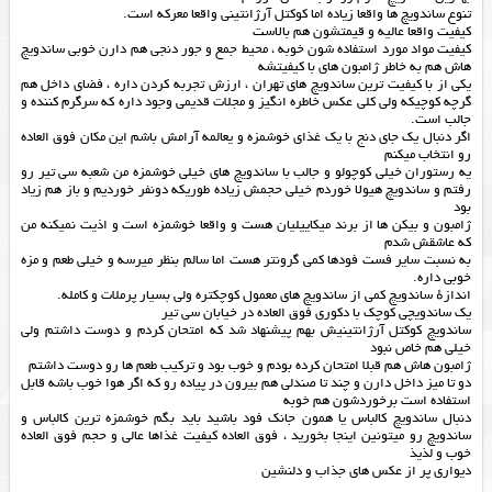
تنوع ساندویچ ها واقعا زیاده اما کوکتل آرژانتینی واقعا معرکه است.
کیفیت واقعا عالیه و قیمتشون هم بالاست
کیفیت مواد مورد استفاده شون خوبه ، محیط جمع و جور دنجی هم دارن خوبی ساندویچ
هاش هم به خاطر ژامبون های با کیفیتشه
یکی از با کیفیت ترین ساندویچ های تهران ، ارزش تجربه کردن داره ، فضای داخل هم
گرچه کوچیکه ولی کلی عکس خاطره انگیز و مجلات قدیمی وجود داره که سرگرم کننده و
جالب است.
اگر دنبال یک جای دنج با یک غذای خوشمزه و یعالمه آرامش باشم این مکان فوق العاده
رو انتخاب میکنم
یه رستوران خیلی کوچولو و جالب با ساندویچ های خیلی خوشمزه من شعبه سی تیر رو
رفتم و ساندویچ هیولا خوردم خیلی حجمش زیاده طوریکه دونفر خوردیم و باز هم زیاد
بود
ژامبون و بیکن ها از برند میکاییلیان هست و واقعا خوشمزه است و اذیت نمیکنه من
که عاشقش شدم
به نسبت سایر فست فودها کمی گرونتر هست اما سالم بنظر میرسه و خیلی طعم و مزه
خوبی داره.
اندازهٔ ساندویچ کمی از ساندویچ های معمول کوچکتره ولی بسیار پرملات و کامله.
یک ساندویچی کوچک با دکوری فوق العاده در خیابان سی تیر
ساندویچ کوکتل آرژانتینیش بهم پیشنهاد شد که امتحان کردم و دوست داشتم ولی
خیلی هم خاص نبود
ژامبون هاش هم قبلا امتحان کرده بودم و خوب بود و ترکیب طعم ها رو دوست داشتم
دو تا میز داخل دارن و چند تا صندلی هم بیرون در پیاده رو که اگر هوا خوب باشه قابل
استفاده است برخوردشون هم خوبه
دنبال ساندویچ کالباس یا همون جانک فود باشید باید بگم خوشمزه ترین کالباس و
ساندویچ رو میتونین اینجا بخورید ، فوق العاده کیفیت غذاها عالی و حجم فوق العاده
خوب و لذیذ
دیواری پر از عکس های جذاب و دلنشین