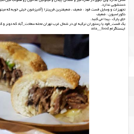
سالن ندارد ولی جلوی در مغازه میز و صندلی چیدن و میتونین غذاتون رو همونجا میل کنید
دستشویی ندارد.
تجهیزات و وسایل فست فود : ضعیف ، ضعیفترین فرپیتزا (آشپزشون خیلی خوبه که میتونه 
دکوراسیون : ضعیف
جای پارک ، پیدا می کنید.
یک فست_فود یا رستوران ترکیه ای در شمال غرب تهران محله سعادت_آباد که دونر و کم
اینستاگرام aria__food