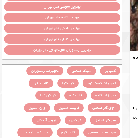
بهترین سوشی های تهران
بهترین کافه های تهران
بهترین قنادی های تهران
بهترین قلیان های تهران
بهترین رستوران های دی جی دار تهران
سرو
کباب پز
سینک صنعتی
تجهیزات رستوران
تجهیزات فست فود
فر پیتزا
قالب پیتزا
تجهیزات کافه
قالب کته
گرمکن غذا
اجاق گاز صنعتی
کابینت استیل
وان استیل
با
که
میز کار استیل
فر دیزی
ترولی آبچکان
هود استیل صنعتی
کانتر گرم
دستگاه مرغ بریان