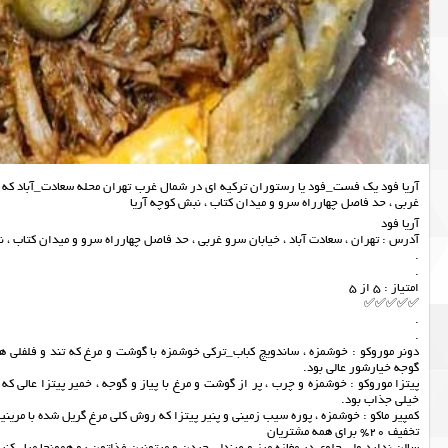
آریا فود یک فست_فود یا رستوران ترکیه ای در شمال غرب تهران محله سعادت_آباد که دو
غربی ، حد فاصل چهارراه سرو و میدان کتاب ، نبش کوچه آریا
آریا فود
آدرس : تهران ، سعادت آباد ، خیابان سرو غربی ، حد فاصل چهارراه سرو و میدان کتاب ، ن
.
.
امتیاز : 5 از 5
✅✅✅✅✅
.
.
دونر موروکو : خوشمزه ، ساندویچ کباب_ترکی خوشمزه با گوشت و مرغ که تند و فلفلی 
گوجه خیارشور عالی بود.
پیتزا موروکو : خوشمزه و چرب ، پر از گوشت و مرغ با پیاز و گوجه ، خمیر پیتزا عالی
خیلی جذاب بود.
کمپیر ماکو : خوشمزه ، پوره سیب زمینی و پنیر پیتزا که روش کلی مرغ گریل شده با مرینی
تخفیف 20% برای همه مشتریان