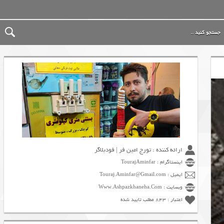
ارائه کننده : تورج امین فر | فودبلاگر
اینستاگرام : TourajAminfar
ایمیل : Touraj.Aminfar@Gmail.com
وبسایت : Www.Ashpazkhaneha.Com
اعتبار : 843 مطلب تایید شده