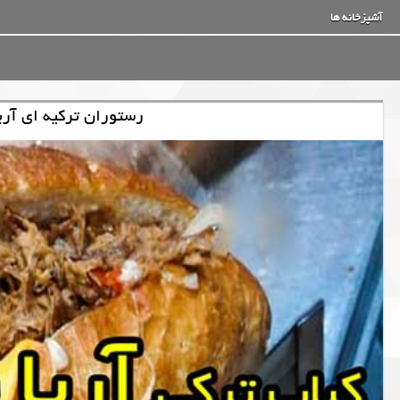
آشپزخانه ها
رستوران ترکیه ای آری