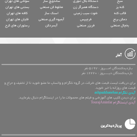
سیخ
دستگاه بلال تنوری
ساندویچ ساز
سوشی های تهران
کته پز
دستگاه همبرگر زن
مخلوط کن صنعتی
بستنی های تهران
قالب کته
شوت سیب زمینی
اسنک ساز
کافه های تهران
دمکن برنج
فرچیپس
آبمیوه گیری صنعتی
قلیان های تهران
یخچال صنعتی
فریزر صنعتی
آبسردکن
رستوران های کرج
آمار
بـازدیدکنندگان امــــروز : 5197 نفر
بازدیدکنندگان دیـــــروز : 12220 نفر
برای دریافت لیست قیمت های شرکت در گروه تلگرام و واتساپ ما عضو شوید تا از تخفیف و حراج و
قیمت های روزانه با خبر شوید.
آیدی تلگرام ashpazkhanehaa
برای دیدن کلیپ های آموزشی و فیلم های محصولات ما را در اینستاگرام دنبال بفرمایید.
آیدی اینستاگرام TourajAminfar
پربازدیدترین