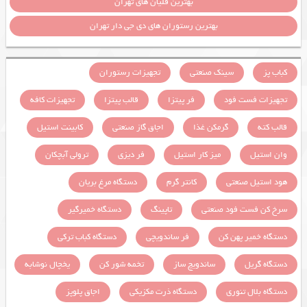
بهترین قلیان های تهران
بهترین رستوران های دی جی دار تهران
کباب پز
سینک صنعتی
تجهیزات رستوران
تجهیزات فست فود
فر پیتزا
قالب پیتزا
تجهیزات کافه
قالب کته
گرمکن غذا
اجاق گاز صنعتی
کابینت استیل
وان استیل
میز کار استیل
فر دیزی
ترولی آبچکان
هود استیل صنعتی
کانتر گرم
دستگاه مرغ بریان
سرخ کن فست فود صنعتی
تاپینگ
دستگاه خمیرگیر
دستگاه خمیر پهن کن
فر ساندویچی
دستگاه کباب ترکی
دستگاه گریل
ساندویچ ساز
تخمه شور کن
یخچال نوشابه
دستگاه بلال تنوری
دستگاه ذرت مکزیکی
اجاق پلوپز