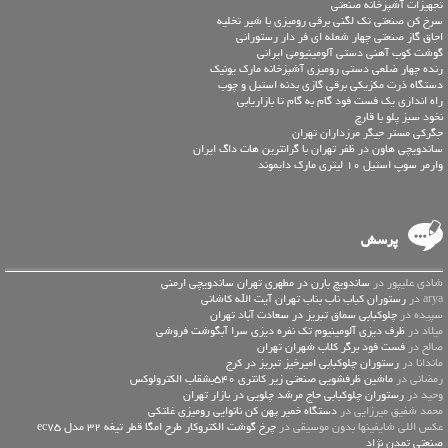
تجهیزات آشپزخانه صنعتی
سرخ کن صنعتی تک لگنی برقی رومیزی با شیر تخلیه
اجاق گاز صنعتی چهار شعله ای فر دار رستورانی
گوشت کوب آهنی دستی آلومینیومی ایرانی
رنده چهار ضلعی دستی رومیزی آشپزخانه مارک یونیک
دستگاه ذرت مکزیکی برقی گازی بدنه استیل و چوب
راه اندازی یک فست فود گام به گام تا بازاریابی
نخود سبز پلو با قارچ
جگرکی مستر جیگر مرزداران تهران
ساندویچی هاون در ظفر تهران با گرانترین هات داگ ایران
وارمر سوپ استیل 10 لیتری مارک دایموند
پرسش
شادی علیپور در
ساندویچ بارن در مطهری تهران ساندویچی ارمنی
arya در
رستوران کباب ناب بناب تهران آیت الله کاشانی
سپیده در
چلوکبابی سماق تبریز در سعادت آباد تهران
میلاد در
ظرف دیزی آلومینیوم تک نفره دیزی سرا آبگوشت فروشی
صالح در
فست فود برگر کلاب شهران تهران
ماندانا در
رستوران چلوکبابی امیرخیز تبریز در کرج
رمضانی در
ماشین ظرفشویی صنعتی زیر کانتری 540بشقاب الکترولوکس
وحید در
رستوران چلوکبابی حاج مرشد چلویی در بازار تهران
محمد شفیق میرزایی در
دستگاه خمیر پهن کن نانوایی رومیزی غلتکی
عكس اللي شايفينها بدون موسيقى در
چرخ گوشت الکتروکار طرح امگا قطر تیغه 32 مدل ec75
صنعتی تمدن نژاد