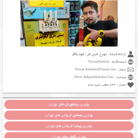
ارائه کننده : تورج امین فر | فودبلاگر
اینستاگرام : TourajAminfar
ایمیل : Touraj.Aminfar@Gmail.com
وبسایت : Www.Ashpazkhaneha.Com
اعتبار : 843 مطلب تایید شده
بهترین
رستوران
های تهران
بهترین
بستنی
فروشی های تهران
بهترین
پیتزا
فروشی های تهران
بهترین
کبابی
های تهران