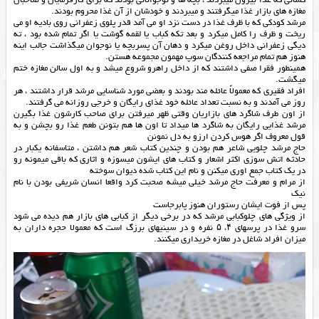
مغازه های بازار غذا میگرفتند و میبردند و خودشان از آن غذا محروم بودند.
مرشد کودکی که با ظرف غذا در دست نزد او می آمد قدر پلوی زعفرانی روی بادیه او می
ریخت و ظرف را کامل میکرد و بعد تکه کباب یا لقمه گوشت یا اگر تمام شده بود ، ته
دیگی زعفرانی داخل روغن میکرد و دهان آن پسربچه یا نوجوان میگذاشت جالب اینه
هنوز هم تمام مراجعه کنندگان سوپ مهمون مجموعه هستن.
همینطور فقرا صفی داشتند که از داخل راهرو شروع میشد و به اول سالن مغازه ختم
میگشت.
افراد فقیری که معمولاً عائله مند بودند و بعضی مورد شناسایی مرشد قرار داشتند ، هر
روز می آمدند و به نسبت تعداد عائله خود غذای رایگان و خرجی روزانه می گرفتند.
از اون طرف شاگرد های بازاریان وقتی ظهر میرفتن برای صاحب کارشون غذا بگیرن
مرشد غذایی رایگان به شاگرد ها میداد تا اون ها هم بتونن طعم غذا رو بچشن و به
قول معروف اگر هوس کردن ارزو به دل نمونن
حاج مرشد چلویی شاعر هم بودن و چندین کتاب شعر هم داشتن ، متاسفانه یکبار در
حادثه اتش سوزی اکثر اشعار و کتاب های ایشون میسوزه و اثاری که باقی میمونه رو
در یک کتاب جمع اوری میکنن و نام این کتاب شده دیوان سوخته
از مرام و معرفت حاج مرشد خیلی میشه صحبت کرد واقعا انسان شریفی بودن با نام
نیک
پس از فوت ایشان رستوران هنوز پابرجاست
از ویژگی های چلوکبابی مرشد که در برخی دیگر از کبابی های بازار هم دیده می شود
سرو غذا در پرسهای ۴، ۵ نفره و در سینیهای برزگ است که معمولا حجره داران به
میزان افراد شاغل در مغازه خریداری میکنند.