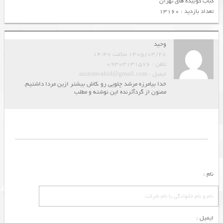
کباب کوبیده های تهران
تعداد بازدید : 13160
وحید
1405/03/28 ساعت 14:47
تلفن : 09303131576
ایمیل : azizimvahid@gmail.com
خدا بیامرزه مرشد چلویی رو ،کاش بیشتر ازین مردا داشتیم.
ممنون از گردآثرنده این نوشته و مطلب
نام :
ایمیل :