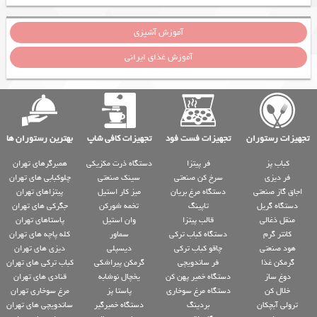
آموزش آشپزی
آموزش غذای ایرانی
تجهیزات رستوران
تجهیزات فست فود
تجهیزات کافی شاپ
بهترین رستوران ها
کباب پز
فر پیتزا
دستگاه ذرت مکزیکی
همبرگرهای تهران
فر دیزی
سرخ کن صنعتی
سینک صنعتی
چلوکبابی های تهران
اجاق گاز صنعتی
دستگاه مرغ بریان
میز کار استیل
پیتزاهای تهران
دستگاه گریل
تاپینگ
تخمه شورکن
جگرکی های تهران
منقل ذغالی
قالب پیتزا
وان استیل
پاستاهای تهران
کانتر گرم
دستگاه کباب ترکی
سماور
کله پاچه های تهران
هود صنعتی
چاقو کباب ترکی
دیسپلی
دیزی های تهران
گرمکن غذا
فر ساندویچی
گرمکن پیراشکی
کباب ترکی های تهران
دوغ ساز
دستگاه خمیر پهن کن
یخچال نوشابه
قنادی های تهران
خلال کن
دستگاه مرغ سوخاری
پاستا پز
مرغ سوخاری تهران
ترولی آبچکان
بردینگ
دستگاه خمیرگیر
ساندویچی های تهران