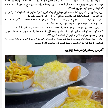
این رستوران بیشتر شهرت خود را از موسس اش میرزا احمد عابد نهاوندی که به
مرشد چلویی مشهور بود وام دار است ، الان توسط فرزندشون حاج حسن اداره میشه
که ایشان هم فرد خیِّری هستند.
این رستوران قدیمی که سابقه ای بیش از یک قرن دارد هنوز هم فعالیت دارد و در
اطراف بازار مسجدجامع می توانید سراغ آن را از هر کاسبی بگیرید.
این رستوران بسیار شلوغ و پرتردد است و اگر می خواهید طعم چلوکباب آن را بچشید
باید در ساعت اولیه ظهر به رستوران مراجعه کنید.
جا برای نشستن کم است و برای صرف ناهار احتمالا باید دقایقی انتظار بکشید.
کباب کوبیده خوشمزه ای دارند که طعم نوستالژی قدیم ها را میده ولی متاسفانه برای
چلو از مخلوط برنج هندی و ایرانی استفاده می کنند.
صندلی ها به شدت چسبیده به هم هستن اونقدر که وقتی غذا تموم میشه مجبورید
کسایی رو که کنارتون هستن بلند کنید که بتونید خارج شید.
آدرس رستوران مرشد چلویی