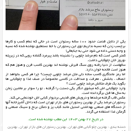
یکی از دلایل قدمت حدود 100 ساله رستوان است در حالی که تمام کسب و کارها
برچسب زدن که نسیه نداریم توی این رستوران با خط نستعلیق نوشته شده که نسیه
و وجه دستی داده می شود حتی به جنابعالی!
کمتر کسی است که نام مرشد چلویی را نشنیده باشد پیرمرد گشاده رویی که در زیرپله
نوروز خان چلوکبابی داشت.
سالهاست از دنیا رفته روی سنگ قبرش نوشته اند بهترین کاسب قرن و هنوز هم که
هنوز است فاتحه خوان دارد.
اما رمز ماندگاری کاسب ساده دلی مثل مرشد چلویی چیست؟ چرا هر کسی بخواهد از
انصاف ، بخشش ، معرفت و صداقت در کاسبی مخصوصاً در صنف غذا و چلوکبابی ها
بگوید یک طرف مثالش مرشد چلویی است ؟
وارد چلوکبابی اش که میشوی انگار یکی دستت را گرفته ، تو را سوار بر ماشین زمان
به سال ها قبل برگردانده است.
عکس قاب گرفته مرشدها و درویش های قدیمی بردیوار کبابی اش خودنمایی می کند.
رستوران مرشد یکی از
بهترین رستوران های بازار تهران
است که داخل آشپزخانه آنها
از دستگاه های صنعتی بهداشتی استیل مانند
کباب پز
و
دمکن برنج
و
سینک صنعتی
و
گرمکن غذا
استفاده می گردد.
در تاریخ 27 بهمن 1403 این مطلب نوشته شده است.
دسته بندی :
بهترین چلو کبابی های تهران
,
بهترین رستوران های بازار تهران
,
بهترین