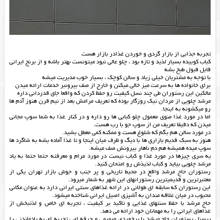
تجربه جذابی از بازار گردی و خوردن غذادر بازار هست
کباب کوبیده بسیار لذید و تازه بود ، چلو عالی نبود میتونست بهتر باشه و از برنج ایرانی
قابل قبول طبخ بشه
با توجه به مشتریان خیلی زیاد و سالن کوچک ، بسیار خوب مدیریت میشه
برای خانواده ها به سرعت میز خالی میکنن و خارج از صف بیرونبر خدمات ارائه میدن
مالکین این رستوران طی چند نسل کیفیت رو حفظ کردن که واقعا جای قدردانی داره
مرشد چلویی از مردان نیک روزگار بوده که تعریف مرامش بعد از نیم قرن هنوز آدم ها
رو میکشونه به اینجا.
اما در مورد غذا منوی معمول چلو کبابی ها رو داره و در کنار غذا به شما سوپ مجانی
میدن که دقیقا تعریف من از سوپ جو با رب هست.
در مورد سالن هم بگم که شلوغ هست و ممکنه کمی معطل بشید.
هنوز به سبک قدیم بازاری ها با دیگ و ظرف میان اینجا و تا غذا آماده بشه به شاگرد ها
سوپ میده همیشه هم دم ناهار بیرونش صف میشه.
یه سری چیزها در مورد غذا و کباب نیست در مورد مرام و معرفته حتما حتما به یاد
مرشد چلویی بیاید و کباب لذیذش رو امتحان کنید.
رستوران حاج مرشد واقع در محیط تاریخی و پر جنب و جوش بازار تهران یکی از
معتبرترین و قدیمیترین رستورانهای این شهر به شمار میرود.
این رستوران که سابقه ای طولانی در ارائه غذاهای سنتی ایرانی دارد به عنوان مکانی
محبوب در میان علاقه مندان به آشپزی اصیل ایرانی شناخته میشود.
حاج مرشد با حفظ سنتهای غذایی و تاکید بر کیفیت ، تجربه ای خاص و لذتبخش از
غذاهای ایرانی را به مهمانان خود ارائه می دهد.
پرسنل رستوران حاج مرشد با برخوردی صمیمی و حرفه ای ، تجربه ای به یادماندنی را