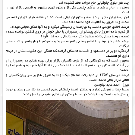
چند نفر جلوی چلوکبابی حاج مرشد صف کشیده اند
رستوران حاج مرشد یا مرشد چلویی یکی از رستورانهای مشهور و قدیمی بازار تهران
است.
این رستوران یکی از دو سه رستوران اولی است که در محله بازار تهران تاسیس
شدند و تا امروز به فعالیت خود ادامه داده اند.
مرشد اخلاق خوشی داشت به نیازمندان رسیدگی میکرد و به آنها غذای مجانی میداد.
از قدیم تا به امروز بالای پیشخوان رستوران با خطی خوش بر روی کاغذی نوشته شده :
نسیه و وجه دستی داده میشود حتی به جنابعالی ، به قدر قُوِه !
مرشد شاعر نیز بود و با تخلص ساعی شعر میسرود و با مردم با زبان شعر و ادب سخن
میگفت.
گرداگرد او پر از داستانها و افسانه ها شکل گرفته که همگی این حکایات نشان از مردم
داری او هستند.
مشهور است که به کودکانی که از طرف کاسبان بازار برای تهیه غذای به رستوران او
می آمدند لقمه نان چرب همراه با کباب یا ته دیگ می داد تا آنها هم مزه و طعم غذا را
بچشند.
مرشد در سال ۱۳۵۷ از دنیا رفت اما نام نیک او تا به امروز هم بر سر زبان کاسبان و
اهالی بازار باقی مانده است.
میرزا احمد عابد نهاوندی
محیط چندان تعریفی ندارد و بیشتر شبیه چلوکبابی های قدیمی به نظر می رسند برخورد
پرسنل خوب است و میتوانید در محیط رستوران غذای مطبوعی را میل کنید.