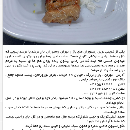
یکی از قدیمی ترین رستوران های بازار تهران رستوران حاج مرشد یا مرشد چلویی که
نقل میشه اولین چلوکبابی تاریخ هست صاحب این رستوران رو بهترین کاسب قرن
میدونن علتش هم اینه که در زمانی ایشون زنده بودن هم غذای نسیه به مردم
میدادن هم وجه دستی یعنی نیازمندها میتونستن برای غذا پولی پرداخت نکنن و حتی
پول هم بگیرند از مرشد
آدرس : تهران ، بازار بزرگ ، خيابان ١٥ خرداد ، بازار نوروزخان ، پشت مسجد جامع ،
پلاك ٤٣ ، کبابی حاج مرشد چلویی
تلفن : 02155627881
تلفن : 02174052298
ساعت کاری 11 ظهر تا 17 عصر
تو کبابی نوشته نسیه و وجه دستی داده میشود بقدر قوه و این شعار نبوده و در عمل
انجام میداده.
وقتی بشینید سوپ رایگان براتون میارن که مهمان مجموعه هستید البته خیلی سوپ
ساده ای هست.
محیط خیلی کوچک و خیلی شلوغ که مردم بغل هم نشستن و در کل جای راحتی نیست
که بشه با آرامش غذا خورد.
دکوراسیون خاصی نداره و همون سبک قدیمی و خیلی ساده رو حفظ کرده