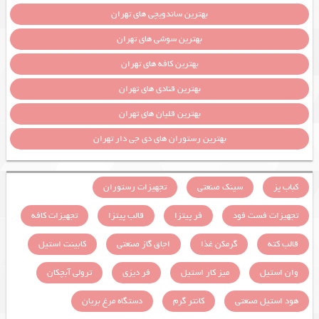
بهترین ساندویچی های تهران
بهترین سوشی های تهران
بهترین کافه های تهران
بهترین قنادی های تهران
بهترین قلیان های تهران
بهترین رستوران های دی جی دار تهران
کباب پز
سینک صنعتی
تجهیزات رستوران
تجهیزات فست فود
فر پیتزا
قالب پیتزا
تجهیزات کافه
قالب کته
گرمکن غذا
اجاق گاز صنعتی
کابینت استیل
وان استیل
میز کار استیل
فر دیزی
ترولی آبچکان
هود استیل صنعتی
کانتر گرم
دستگاه مرغ بریان