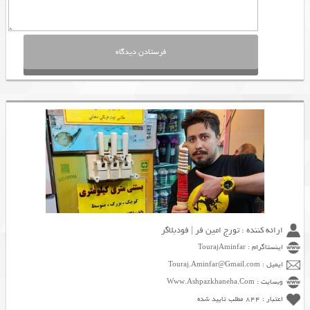
ارائه کننده : تورج امین فر | فودبلاگر
اینستاگرام : TourajAminfar
ایمیل : Touraj.Aminfar@Gmail.com
وبسایت : Www.Ashpazkhaneha.Com
اعتبار : 844 مطلب تایید شده