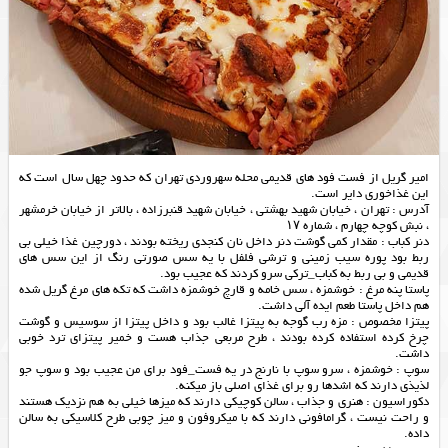
امیر گریل از فست فود های قدیمی محله سهروردی تهران که حدود چهل سال است که
این غذاخوری دایر است.
آدرس : تهران ، خیابان شهید بهشتی ، خیابان شهید قنبرزاده ، بالاتر از خیابان خرمشهر
، نبش کوچه چهارم ، شماره ۱۷
دنر کباب : مقدار کمی گوشت دنر داخل نان کنجدی ریخته بودند ، دورچین غذا خیلی بی
ربط بود پوره سیب زمینی و ترشی فلفل با یه سس صورتی رنگ از این سس های
قدیمی و بی ربط به کباب_ترکی سرو کردند که عجیب بود.
پاستا پنه مرغ : خوشمزه ، سس خامه و قارچ خوشمزه داشت که تکه های مرغ گریل شده
هم داخل پاستا طعم ایده آلی داشت.
پیتزا مخصوص : مزه رب گوجه به پیتزا غالب بود و داخل پیتزا از سوسیس و گوشت
چرخ کرده استفاده کرده بودند ، طرح مربعی جذاب هست و خمیر پیتزای ترد خوبی
داشت.
سوپ : خوشمزه ، سرو سوپ با نارنج در یه فست_فود برای من عجیب بود و سوپ جو
لذیذی دارند که اشدها رو برای غذای اصلی باز میکنه.
دکوراسیون : هنری و جذاب ، سالن کوچیکی دارند که میزها خیلی به هم نزدیک هستند
و راحت نیست ، گرامافونی دارند که با میکروفون و میز چوبی طرح کلاسیکی به سالن
داده.