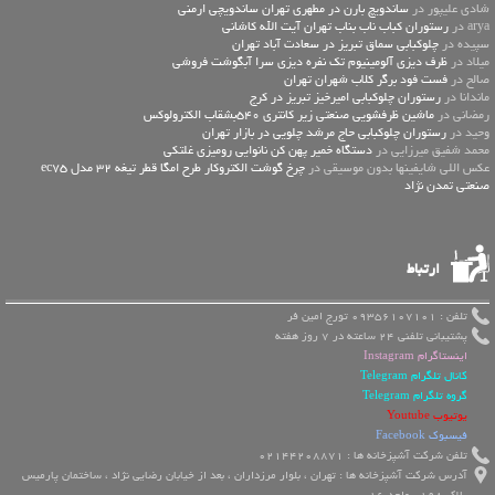
شادی علیپور در
ساندویچ بارن در مطهری تهران ساندویچی ارمنی
arya در
رستوران کباب ناب بناب تهران آیت الله کاشانی
سپیده در
چلوکبابی سماق تبریز در سعادت آباد تهران
میلاد در
ظرف دیزی آلومینیوم تک نفره دیزی سرا آبگوشت فروشی
صالح در
فست فود برگر کلاب شهران تهران
ماندانا در
رستوران چلوکبابی امیرخیز تبریز در کرج
رمضانی در
ماشین ظرفشویی صنعتی زیر کانتری 540بشقاب الکترولوکس
وحید در
رستوران چلوکبابی حاج مرشد چلویی در بازار تهران
محمد شفیق میرزایی در
دستگاه خمیر پهن کن نانوایی رومیزی غلتکی
عكس اللي شايفينها بدون موسيقى در
چرخ گوشت الکتروکار طرح امگا قطر تیغه 32 مدل ec75
صنعتی تمدن نژاد
ارتباط
تلفن : 09356107101 تورج امین فر
پشتیبانی تلفنی 24 ساعته در 7 روز هفته
اینستاگرام Instagram
کانال تلگرام Telegram
گروه تلگرام Telegram
یوتیوب Youtube
فیسبوک Facebook
تلفن شرکت آشپزخانه ها : 02144208871
آدرس شرکت آشپزخانه ها : تهران ، بلوار مرزداران ، بعد از خیابان رضایی نژاد ، ساختمان پارمیس