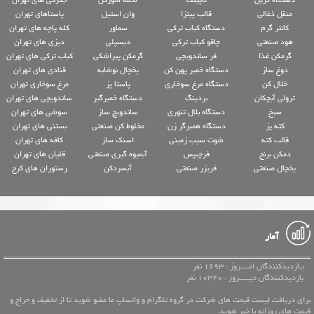
دستگاه گریل
تاپینگ
تخمه شورکن
جگرکی های تهران
منقل ذغالی
قالب پیتزا
وان استیل
پاستاهای تهران
کانتر گرم
دستگاه کباب ترکی
سماور
کله پاچه های تهران
هود صنعتی
چاقو کباب ترکی
دیسپلی
دیزی های تهران
گرمکن غذا
فر ساندویچی
گرمکن پیراشکی
کباب ترکی های تهران
دوغ ساز
دستگاه خمیر پهن کن
یخچال نوشابه
قنادی های تهران
خلال کن
دستگاه مرغ سوخاری
پاستا پز
مرغ سوخاری تهران
ترولی آبچکان
بردینگ
دستگاه خمیرگیر
ساندویچی های تهران
سیخ
دستگاه بلال تنوری
ساندویچ ساز
سوشی های تهران
کته پز
دستگاه همبرگر زن
مخلوط کن صنعتی
بستنی های تهران
قالب کته
شوت سیب زمینی
اسنک ساز
کافه های تهران
دمکن برنج
فرچیپس
آبمیوه گیری صنعتی
قلیان های تهران
یخچال صنعتی
فریزر صنعتی
آبسردکن
رستوران های کرج
آمار
بـازدیدکنندگان امــــروز : 1693 نفر
بازدیدکنندگان دیـــــروز : 10320 نفر
برای دریافت لیست قیمت های شرکت در گروه تلگرام و واتساپ ما عضو شوید تا از تخفیف و حراج و
قیمت های روزانه با خبر شوید.