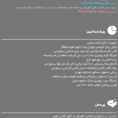
آیدی تلگرام ashpazkhanehaa
برای دیدن کلیپ های آموزشی و فیلم های محصولات ما را در اینستاگرام دنبال بفرمایید.
آیدی اینستاگرام TourajAminfar
پربازدیدترین
تجهیزات آشپزخانه صنعتی
اولین پیتزا فروشی تهران پيتزا داوود کوچه لولاگر
قالب کته صدف گرانیتی تک نفره برنج صدفی رستورانی
تاپینگ گرم رومیزی غذا با درب پلی کربنات شفاف و رف و شیشه
پیتزا قیفی در مهرشهر کرج
گرمکن غذا پرسنلی 200 نفره برقی با فن گردش هوا رستورانی
ظرف قالب کته پز و قابلمه ته چین قلبی گرانیتی رستورانی
بریانی اصفهان سناتور صادقیه تهران
فر پیتزا صندوقی دیجیتالی دو طبقه کوچک دوازده بشقاب
تاپینگ سرد رومیزی مارک دایموند چین
قوری پیرکس تایوان حجم 960 میل
پرسش
سیمین در
رستوران شاندیز لاهیجان با دکور کشتی چوبی