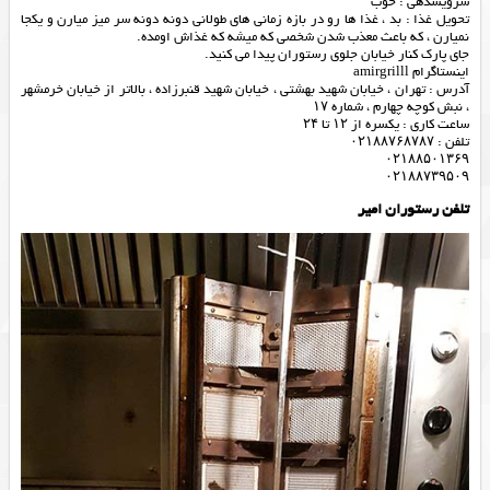
سرویسدهی : خوب
تحویل غذا : بد ، غذا ها رو در بازه زمانی های طولانی دونه دونه سر میز میارن و یکجا
نمیارن ، که باعث معذب شدن شخصی که میشه که غذاش اومده.
جای پارک کنار خیابان جلوی رستوران پیدا می کنید.
اینستاگرام amirgrilll
آدرس : تهران ، خیابان شهید بهشتی ، خیابان شهید قنبرزاده ، بالاتر از خیابان خرمشهر
، نبش کوچه چهارم ، شماره ۱۷
ساعت کاری : یکسره از ۱۲ تا ۲۴
تلفن : ۰۲۱۸۸۷۶۸۷۸۷
۰۲۱۸۸۵۰۱۳۶۹
۰۲۱۸۸۷۳۹۵۰۹
تلفن رستوران امیر