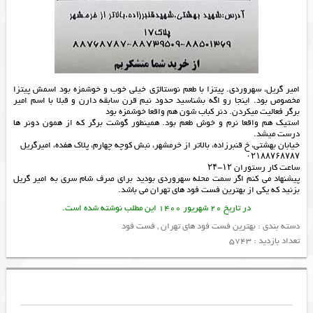
امیر گریل، سهروردی. پیتزا با طعم نوستالژی خیلی خوب و خوشمزه بود اسمش پیتزا
مخصوص بود. اینجا رو اگه بشناسید حدود نیم قرن سابقه دارن و قبلا با اسم امیر
برگر فعالیت میکردن. دنر کباب شون هم واقعا خوشمزه بود
استیک هم واقعا نرم و خوش طعم بود. همینطور گوشت برگر که از همون دونر ها
درست میشد.
خیابان بهشتی، خ قنبرزاده، بالاتر از خرمشهر، نبش کوچه چهارم، پلاک هفده، امیرگریل
۰۲۱۸۸۷۶۸۷۸۷
ساعت کار رستوران ۱۲-۲۴
پیشنهاد می کنم اگر سمت محله سهروردی بودید برای صرف شام سری به امیر گریل
بزنید که یکی از
بهترین فست فود های تهران
می باشد.
در تاریخ 20 شهریور 1400 این مطلب نوشته شده است.
دسته بندی :
بهترین فست فود های تهران
,
فست فود
تعداد بازدید : 5743