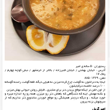
رستوران ۵۰ ساله ی امیر
آدرس : خیابان بهشتی / خیابان قنبرزاده / بالاتر از خرمشهر / نبشِ کوچه چهارم /
پلاک ۱۷
تلفن: ۸۸۵۰۱۳۶۹
اینجا به دنراشون نه گوشت چرخ کرده میزنن نه هیچی دیگه، فقط گوشت راسته‌ گوساله
۱۰۰ درصد خالصه دنرکبابشون
از اون خفن تر اینکه موقع بریدن دنر برای مشتری ، قبلش روغن حیوانی بهش میزنن
و نکته مهمش اینه که دستگاهی که باهاش دنَر رو‌ میبُرَن، همه رو‌ یه اندازه میبره و
خورد میکنه ، و دیگه دردِسَر همیشگی رو‌ موقع خوردنِ ساندویچ دُنَر نداریم که از
سروتهِش بزنه بيرون
امیر گریل