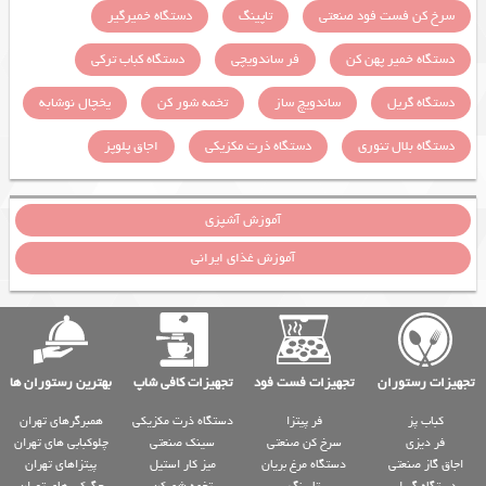
سرخ کن فست فود صنعتی
تاپینگ
دستگاه خمیرگیر
دستگاه خمیر پهن کن
فر ساندویچی
دستگاه کباب ترکی
دستگاه گریل
ساندویچ ساز
تخمه شور کن
یخچال نوشابه
دستگاه بلال تنوری
دستگاه ذرت مکزیکی
اجاق پلوپز
آموزش آشپزی
آموزش غذای ایرانی
تجهیزات رستوران
تجهیزات فست فود
تجهیزات کافی شاپ
بهترین رستوران ها
کباب پز
فر پیتزا
دستگاه ذرت مکزیکی
همبرگرهای تهران
فر دیزی
سرخ کن صنعتی
سینک صنعتی
چلوکبابی های تهران
اجاق گاز صنعتی
دستگاه مرغ بریان
میز کار استیل
پیتزاهای تهران