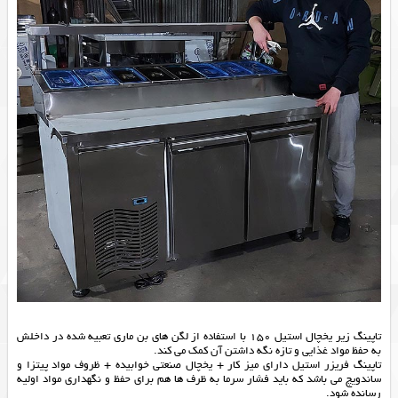
تاپینگ زیر یخچال استیل 150 با استفاده از لگن های بن ماری تعبیه شده در داخلش
به حفظ مواد غذایی و تازه نگه داشتن آن کمک می کند.
تاپینگ فریزر استیل دارای میز کار + یخچال صنعتی خوابیده + ظروف مواد پیتزا و
ساندویچ می باشد که باید فشار سرما به ظرف ها هم برای حفظ و نگهداری مواد اولیه
رسانده شود.