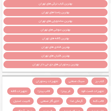
بهترین کباب ترکی های تهران
بهترین پاستا های تهران
بهترین ساندویچی های تهران
بهترین سوشی های تهران
بهترین کافه های تهران
بهترین قنادی های تهران
بهترین قلیان های تهران
بهترین رستوران های دی جی دار تهران
کباب پز
سینک صنعتی
تجهیزات رستوران
تجهیزات فست فود
فر پیتزا
قالب پیتزا
تجهیزات کافه
قالب کته
گرمکن غذا
اجاق گاز صنعتی
کابینت استیل
وان استیل
میز کار استیل
فر دیزی
ترولی آبچکان