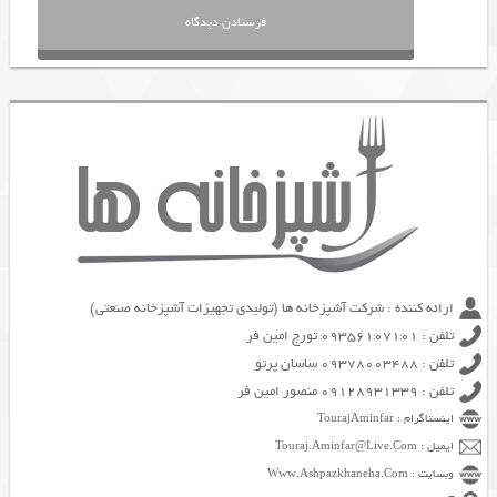
ارائه کننده : شرکت آشپزخانه ها (تولیدی تجهیزات آشپزخانه صنعتی)
تلفن : 09356107101 تورج امین فر
تلفن : 09378003488 ساسان پرتو
تلفن : 09128931339 منصور امین فر
اینستاگرام : TourajAminfar
ایمیل : Touraj.Aminfar@Live.Com
وبسایت : Www.Ashpazkhaneha.Com