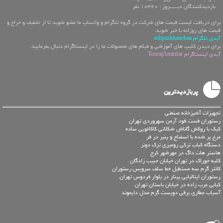
بازدیدکنندگان دیـــــروز : 10320 نفر
برای دریافت لیست قیمت های شرکت در گروه تلگرام و واتساپ ما عضو شوید تا از تخفیف و حراج و
قیمت های روزانه با خبر شوید.
آیدی تلگرام ashpazkhanehaa
برای دیدن کلیپ های آموزشی و فیلم های محصولات ما را در اینستاگرام دنبال بفرمایید.
آیدی اینستاگرام TourajAminfar
پربازدیدترین
تجهیزات آشپزخانه صنعتی
رستوران فست فود آرمن سهروردی تهران
کیک با روکش گاناش شکلاتی کاکائویی ساده
مرغ پر شده با اسفناج و پنیر در فر
دستگاه کباب ترکی رومیزی ترک دونر
هاستر هات داگ در مهرشهر کرج
کلبه خوراک در تهران خیابان حبیب زادگان
کانتر گرم سه مستطيل خط سلف سرویس رستوران
رستوران ایتالیایی پینار در بلوار فردوس تهران
کبابی عرب زاده در خیابان باستان تهران
آسیاب عطاری برقی دویست گرم مدل دایموند