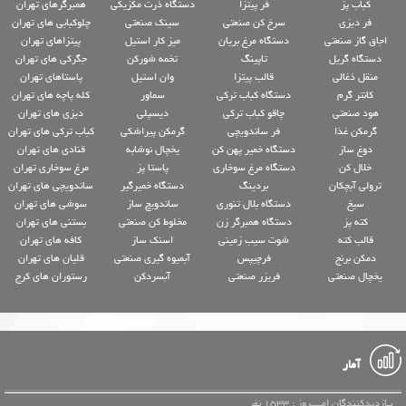
کباب پز
فر پیتزا
دستگاه ذرت مکزیکی
همبرگرهای تهران
فر دیزی
سرخ کن صنعتی
سینک صنعتی
چلوکبابی های تهران
اجاق گاز صنعتی
دستگاه مرغ بریان
میز کار استیل
پیتزاهای تهران
دستگاه گریل
تاپینگ
تخمه شورکن
جگرکی های تهران
منقل ذغالی
قالب پیتزا
وان استیل
پاستاهای تهران
کانتر گرم
دستگاه کباب ترکی
سماور
کله پاچه های تهران
هود صنعتی
چاقو کباب ترکی
دیسپلی
دیزی های تهران
گرمکن غذا
فر ساندویچی
گرمکن پیراشکی
کباب ترکی های تهران
دوغ ساز
دستگاه خمیر پهن کن
یخچال نوشابه
قنادی های تهران
خلال کن
دستگاه مرغ سوخاری
پاستا پز
مرغ سوخاری تهران
ترولی آبچکان
بردینگ
دستگاه خمیرگیر
ساندویچی های تهران
سیخ
دستگاه بلال تنوری
ساندویچ ساز
سوشی های تهران
کته پز
دستگاه همبرگر زن
مخلوط کن صنعتی
بستنی های تهران
قالب کته
شوت سیب زمینی
اسنک ساز
کافه های تهران
دمکن برنج
فرچیپس
آبمیوه گیری صنعتی
قلیان های تهران
یخچال صنعتی
فریزر صنعتی
آبسردکن
رستوران های کرج
آمار
بـازدیدکنندگان امــــروز : 1533 نفر