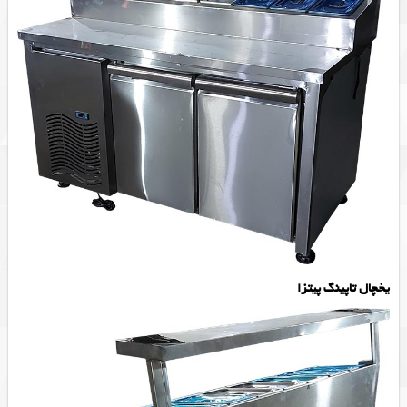
یخچال تاپینگ پیتزا