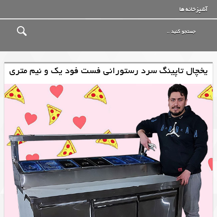
آشپزخانه ها
یخچال تاپینگ سرد رستورانی فست فود یک و نیم متری