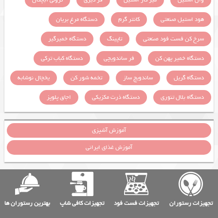
هود استیل صنعتی
کانتر گرم
دستگاه مرغ بریان
سرخ کن فست فود صنعتی
تاپینگ
دستگاه خمیرگیر
دستگاه خمیر پهن کن
فر ساندویچی
دستگاه کباب ترکی
دستگاه گریل
ساندویچ ساز
تخمه شور کن
یخچال نوشابه
دستگاه بلال تنوری
دستگاه ذرت مکزیکی
اجاق پلوپز
آموزش آشپزی
آموزش غذای ایرانی
تجهیزات رستوران
تجهیزات فست فود
تجهیزات کافی شاپ
بهترین رستوران ها