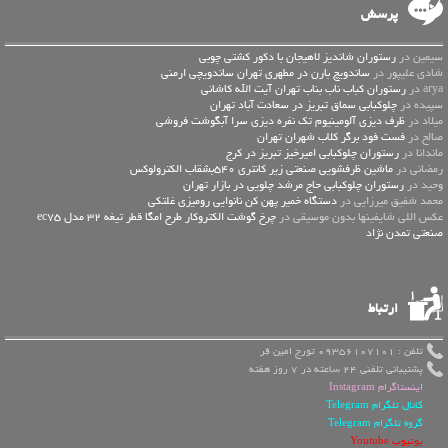
پرسش
سیمین در
رستوران شاندیز لاهیجان با دکور کشتی چوبی
شادی علیپور در
ساندویچ بارن در مطهری تهران ساندویچی ارمنی
arya در
رستوران کباب ناب بناب تهران آیت الله کاشانی
سپیده در
چلوکبابی سماق تبریز در سعادت آباد تهران
میلاد در
ظرف دیزی آلومینیوم تک نفره دیزی سرا آبگوشت فروشی
صالح در
فست فود برگر کلاب شهران تهران
ماندانا در
رستوران چلوکبابی امیرخیز تبریز در کرج
رمضانی در
ماشین ظرفشویی صنعتی زیر کانتری 540بشقاب الکترولوکس
وحید در
رستوران چلوکبابی حاج مرشد چلویی در بازار تهران
محمد شفیق میرزایی در
دستگاه خمیر پهن کن نانوایی رومیزی غلتکی
عكس اللي شايفينها بدون موسيقى در
چرخ گوشت الکتروکار طرح امگا قطر تیغه 32 مدل ec75
صنعتی تمدن نژاد
ارتباط
تلفن : 09356107101 تورج امین فر
پشتیبانی تلفنی 24 ساعته در 7 روز هفته
اینستاگرام Instagram
کانال تلگرام Telegram
گروه تلگرام Telegram
یوتیوب Youtube