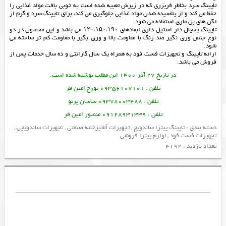
تاپینگ سرد بخاطر فریزری که در زیرش تعبیه شده است به خوبی بافت مواد غذایی را
حفظ می کند و از پلاسیده شدن مواد غذایی جلوگیری می کند، برای تایپنگ سرد و گرم از
لگن های بن ماری استفاده می شود.
تاپینگ یخچال دار استیل داری ابعادهای ۱۲۰،۱۵۰،۱۹۰ می باشد و این محصول در دو
نوع جنس ورق نگیر ضد زنگ با مقاومت بالا و ورق بگیر با مقاومت کم تر ساخته می
شود.
ارائه
تاپینگ
و
تجهیزات فست فود
به همراه یک سال گارانتی و ده سال خدمات پس از
فروش می باشد.
در تاریخ 27 آذر 1400 این مطلب نوشته شده است.
تلفن : 09356107101 تورج امین فر
تلفن : 09378003488 ساسان پرتو
تلفن : 09128931339 منصور امین فر
دسته بندی :
تاپینگ پیتزا ساندویچ
,
تجهیزات آشپزخانه صنعتی
,
تجهیزات ساندویچی
,
تجهیزات فست فود
,
لوازم پیتزا فروشی
تعداد بازدید : 4192