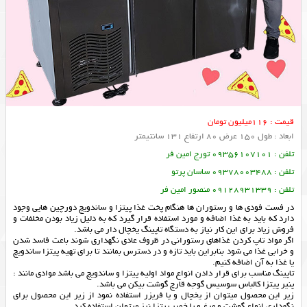
قیمت : 116میلیون تومان
ابعاد : طول 150 عرض 80 ارتفاع 131 سانتیمتر
تلفن : 09356107101 تورج امین فر
تلفن : 09378003488 ساسان پرتو
تلفن : 09128931339 منصور امین فر
در فست فودی ها و رستوران ها هنگام پخت غذا پیتزا و ساندویچ دورچین هایی وجود
دارد که باید به غذا اضافه و مورد استفاده قرار گیرد که به دلیل زیاد بودن مخلفات و
فروش زیاد برای این کار نیاز به دستگاه تاپینگ یخچال دار می باشد.
اگر مواد تاپ کردن غذاهای رستورانی در ظروف عادی نگهداری شوند باعث فاسد شدن
و خرابی غذا می شود بنابراین باید تازه و در دسترس بمانند تا برای تهیه پیتزا ساندویچ
یا غذا به آن اضافه کنیم.
تاپینگ مناسب برای قرار دادن انواع مواد اولیه پیتزا و ساندویچ می باشد موادی مانند :
پنیر پیتزا کالباس سوسیس گوجه قارچ گوشت بیکن می باشد.
زیر این محصول میتوان از یخچال و یا فریزر استفاده نمود از زیر این محصول برای
نگهداری انواع گوشت و مرغ و یا خمیر پیتزا نیز میتوان استفاده کرد.