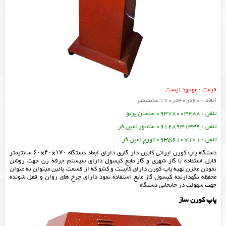
قیمت : موجود نیست
ابعاد : 60در40در170 سانتیمتر
تلفن : 09378003488 ساسان پرتو
تلفن : 09128931339 منصور امین فر
تلفن : 09356107101 تورج امین فر
دستگاه پاپ کورن ایرانی کابین دار گازی دارای ابعاد دستگاه ۱۷۰×۴۰×۶۰ سانتیمتر
قابل استفاده با گاز شهری و گاز مایع کپسول دارای سیستم جرقه زن جهت روشن
نمودن مخزن تهیه پاپ کورن دارای کابینت و کشو که از قسمت پائین میتوان به عنوان
محفظه نگهدارنده کپسول گاز مایع استفاده نمود دارای چرخ های روان و قفل شونده
جهت سهولت در جابجایی دستگاه
پاپ کورن ساز