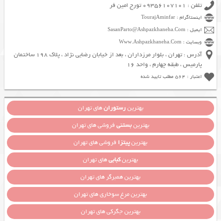
تلفن : 09356107101 تورج امین فر
اینستاگرام : TourajAminfar
ایمیل : SasanParto@Ashpazkhaneha.Com
وبسایت : Www.Ashpazkhaneha.Com
آدرس : تهران ، بلوار مرزداران ، بعد از خیابان رضایی نژاد ، پلاک 198 ساختمان
پارمیس ، طبقه چهارم ، واحد 16
اعتبار : 564 مطلب تایید شده
بهترین
رستوران
های تهران
بهترین
بستنی
فروشی های تهران
بهترین
پیتزا
فروشی های تهران
بهترین
کبابی
های تهران
بهترین همبرگر های تهران
بهترین مرغ سوخاری های تهران
بهترین جگرکی های تهران