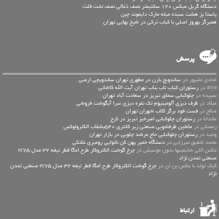
دستگاه گریل میکس 120 سانتیمتر نصف ذغالی نصف تخت فلت
پاستا پز هشت سبده مبله مارک دایموند چین
همبرگر بهروز اصلی با کباب ترکی در شیخ بهایی تهران
پرسش
شادی علیپور در
ساندویچ بارن در مطهری تهران ساندویچی ارمنی
arya در
رستوران کباب ناب بناب تهران آیت الله کاشانی
سپیده در
چلوکبابی سماق تبریز در سعادت آباد تهران
میلاد در
ظرف دیزی آلومینیوم تک نفره دیزی سرا آبگوشت فروشی
صالح در
فست فود برگر کلاب شهران تهران
ماندانا در
رستوران چلوکبابی امیرخیز تبریز در کرج
رمضانی در
ماشین ظرفشویی صنعتی زیر کانتری 540بشقاب الکترولوکس
وحید در
رستوران چلوکبابی حاج مرشد چلویی در بازار تهران
محمد شفیق میرزایی در
دستگاه خمیر پهن کن نانوایی رومیزی غلتکی
عكس اللي شايفينها بدون موسيقى در
چرخ گوشت الکتروکار طرح امگا قطر تیغه 32 مدل ec75
صنعتی تمدن نژاد
کیک تولد با عکس بن تن در
چرخ گوشت الکتروکار طرح امگا قطر تیغه 32 مدل ec75 صنعتی تمدن
نژاد
ارتباط