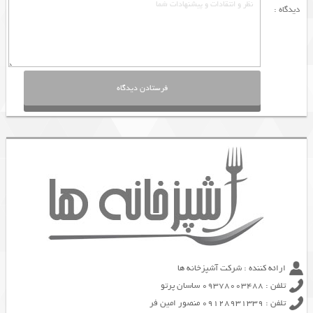
دیدگاه :
ارائه کننده : شرکت آشپزخانه ها
تلفن : 09378003488 ساسان پرتو
تلفن : 09128931339 منصور امین فر