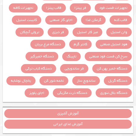
تجهیزات فست فود
فر پیتزا
قالب پیتزا
تجهیزات کافه
قالب کته
گرمکن غذا
اجاق گاز صنعتی
کابینت استیل
وان استیل
میز کار استیل
فر دیزی
ترولی آبچکان
هود استیل صنعتی
کانتر گرم
دستگاه مرغ بریان
سرخ کن فست فود صنعتی
تاپینگ
دستگاه خمیرگیر
دستگاه خمیر پهن کن
فر ساندویچی
دستگاه کباب ترکی
دستگاه گریل
ساندویچ ساز
تخمه شور کن
یخچال نوشابه
دستگاه بلال تنوری
دستگاه ذرت مکزیکی
اجاق پلوپز
آموزش آشپزی
آموزش غذای ایرانی