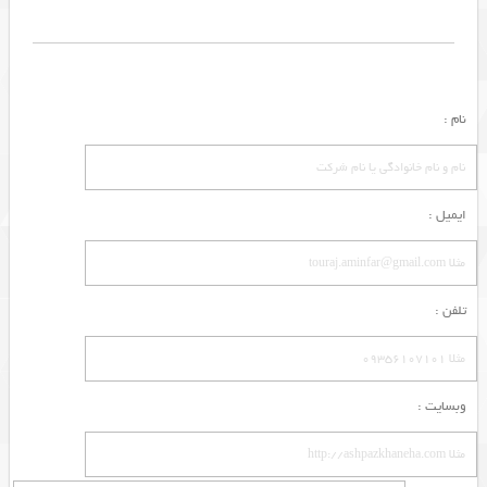
نام :
ایمیل :
تلفن :
وبسایت :