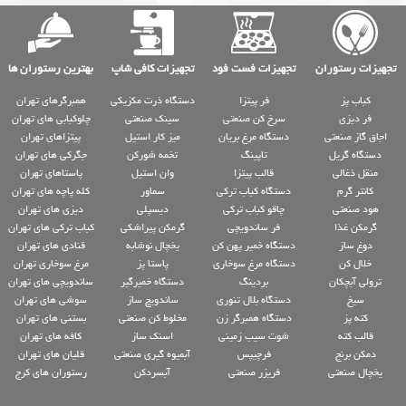
تجهیزات رستوران
تجهیزات فست فود
تجهیزات کافی شاپ
بهترین رستوران ها
کباب پز
فر پیتزا
دستگاه ذرت مکزیکی
همبرگرهای تهران
فر دیزی
سرخ کن صنعتی
سینک صنعتی
چلوکبابی های تهران
اجاق گاز صنعتی
دستگاه مرغ بریان
میز کار استیل
پیتزاهای تهران
دستگاه گریل
تاپینگ
تخمه شورکن
جگرکی های تهران
منقل ذغالی
قالب پیتزا
وان استیل
پاستاهای تهران
کانتر گرم
دستگاه کباب ترکی
سماور
کله پاچه های تهران
هود صنعتی
چاقو کباب ترکی
دیسپلی
دیزی های تهران
گرمکن غذا
فر ساندویچی
گرمکن پیراشکی
کباب ترکی های تهران
دوغ ساز
دستگاه خمیر پهن کن
یخچال نوشابه
قنادی های تهران
خلال کن
دستگاه مرغ سوخاری
پاستا پز
مرغ سوخاری تهران
ترولی آبچکان
بردینگ
دستگاه خمیرگیر
ساندویچی های تهران
سیخ
دستگاه بلال تنوری
ساندویچ ساز
سوشی های تهران
کته پز
دستگاه همبرگر زن
مخلوط کن صنعتی
بستنی های تهران
قالب کته
شوت سیب زمینی
اسنک ساز
کافه های تهران
دمکن برنج
فرچیپس
آبمیوه گیری صنعتی
قلیان های تهران
یخچال صنعتی
فریزر صنعتی
آبسردکن
رستوران های کرج