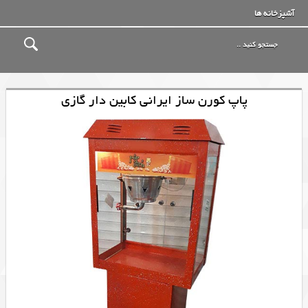
آشپزخانه ها
پاپ کورن ساز ایرانی کابین دار گازی