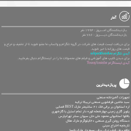
آمار
بـازدیدکنندگان امــــروز : 1994 نفر
بازدیدکنندگان دیـــــروز : 786 نفر
برای دریافت لیست قیمت های شرکت در گروه تلگرام و واتساپ ما عضو شوید تا از تخفیف و حراج و
قیمت های روزانه با خبر شوید.
آیدی تلگرام ashpazkhanehaa
برای دیدن کلیپ های آموزشی و فیلم های محصولات ما را در اینستاگرام دنبال بفرمایید.
آیدی اینستاگرام TourajAminfar
پربازدیدترین
تجهیزات آشپزخانه صنعتی
سبد ماشین ظرفشویی صنعتی تریبکا ترکیه
اره استخوان بر برقی فک 21 سانتیمتر مارک BEST قصابی
پلوپز گازی زمینی چهارشعله کوره دار تمام استیل با گازشهری
باقلوا استانبولی محمود علی حان سیوان سنتر تهرانپارس
دستگاه روغن گیری صنعتی 20کیلوگرم مارک هلال
تاریخچه اختراع سینی
چاقو برش کباب ترکی برقی سیم دار مارک نانسا