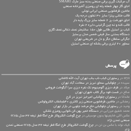
آب مرکبات گیری برقی صنعتی بدنه سبز مارک SMART
اجاق گاز چهار شعله پله ای رومیزی آشپزخانه صنعتی
ماشین ظرفشویی صنعتی ایرانی تونلی
قالب مثلثی پیتزا سایز 30 تفلون درجه یک
اجاق خورشت پز 2 شعله سایز بزرگ پایه دار
قالب کته و ته چین گرانیتی دایره 2 نفره
کباب پز استیل طلایی طول 150 سانتیمتر نصف ذغالی نصف گازی
دستگاه بستنی ساز قیفی شمس مدل پرستیژ
جگرکی سلطان جگر و دل در شریعتی تهران
سماور 20 لیتری برقی بشکه ای صنعتی استیل
پرسش
arya در
رستوران کباب ناب بناب تهران آیت الله کاشانی
سپیده در
چلوکبابی سماق تبریز در سعادت آباد تهران
میلاد در
ظرف دیزی آلومینیوم تک نفره دیزی سرا آبگوشت فروشی
صالح در
فست فود برگر کلاب شهران تهران
ماندانا در
رستوران چلوکبابی امیرخیز تبریز در کرج
رمضانی در
ماشین ظرفشویی صنعتی زیر کانتری 540بشقاب الکترولوکس
وحید در
رستوران چلوکبابی حاج مرشد چلویی در بازار تهران
محمد شفیق میرزایی در
دستگاه خمیر پهن کن نانوایی رومیزی غلتکی
عكس اللي شايفينها بدون موسيقى در
چرخ گوشت الکتروکار طرح امگا قطر تیغه 32 مدل ec75
صنعتی تمدن نژاد
کیک تولد با عکس بن تن در
چرخ گوشت الکتروکار طرح امگا قطر تیغه 32 مدل ec75 صنعتی تمدن
نژاد