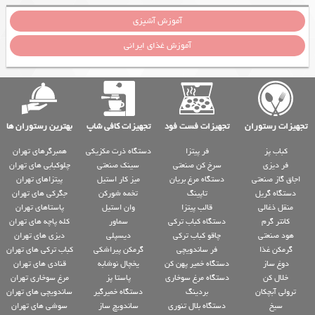
آموزش آشپزی
آموزش غذای ایرانی
تجهیزات رستوران
تجهیزات فست فود
تجهیزات کافی شاپ
بهترین رستوران ها
کباب پز
فر پیتزا
دستگاه ذرت مکزیکی
همبرگرهای تهران
فر دیزی
سرخ کن صنعتی
سینک صنعتی
چلوکبابی های تهران
اجاق گاز صنعتی
دستگاه مرغ بریان
میز کار استیل
پیتزاهای تهران
دستگاه گریل
تاپینگ
تخمه شورکن
جگرکی های تهران
منقل ذغالی
قالب پیتزا
وان استیل
پاستاهای تهران
کانتر گرم
دستگاه کباب ترکی
سماور
کله پاچه های تهران
هود صنعتی
چاقو کباب ترکی
دیسپلی
دیزی های تهران
گرمکن غذا
فر ساندویچی
گرمکن پیراشکی
کباب ترکی های تهران
دوغ ساز
دستگاه خمیر پهن کن
یخچال نوشابه
قنادی های تهران
خلال کن
دستگاه مرغ سوخاری
پاستا پز
مرغ سوخاری تهران
ترولی آبچکان
بردینگ
دستگاه خمیرگیر
ساندویچی های تهران
سیخ
دستگاه بلال تنوری
ساندویچ ساز
سوشی های تهران