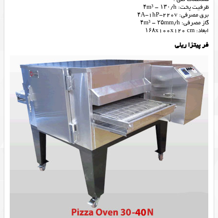
ظرفیت پخت: ۴m³ – ۱۳۰/h
برق مصرفی: ۴A-1hP-220v
گاز مصرفی: ۴m³ – ۲۵mm/h
ابعاد: ۱۶۸x100x120 cm
فر پیتزا ریلی