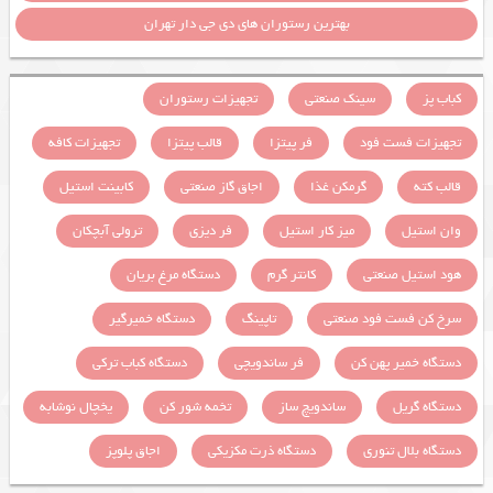
بهترین رستوران های دی جی دار تهران
کباب پز
سینک صنعتی
تجهیزات رستوران
تجهیزات فست فود
فر پیتزا
قالب پیتزا
تجهیزات کافه
قالب کته
گرمکن غذا
اجاق گاز صنعتی
کابینت استیل
وان استیل
میز کار استیل
فر دیزی
ترولی آبچکان
هود استیل صنعتی
کانتر گرم
دستگاه مرغ بریان
سرخ کن فست فود صنعتی
تاپینگ
دستگاه خمیرگیر
دستگاه خمیر پهن کن
فر ساندویچی
دستگاه کباب ترکی
دستگاه گریل
ساندویچ ساز
تخمه شور کن
یخچال نوشابه
دستگاه بلال تنوری
دستگاه ذرت مکزیکی
اجاق پلوپز