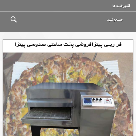
آشپزخانه ها
فر ریلی پیتزافروشی پخت ساعتی صدوسی پیتزا