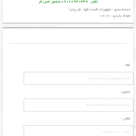
تلفن : 09128931339 منصور امین فر
دسته بندی :
تجهیزات فست فود
,
فر پیتزا
تعداد بازدید : 1709
نام :
ایمیل :
تلفن :