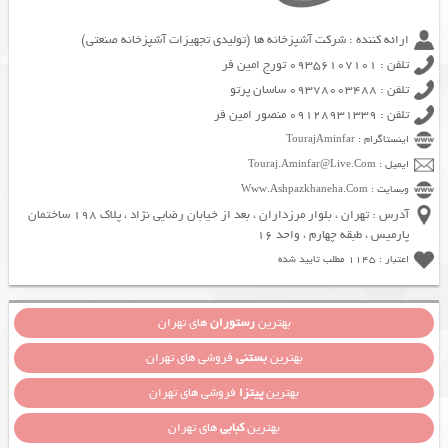
ارائه کننده : شرکت آشپزخانه ها (تولیدی تجهیزات آشپزخانه صنعتی)
تلفن : 09356107101 تورج امین فر
تلفن : 09378003488 ساسان پرتو
تلفن : 09128931339 منصور امین فر
اینستاگرام : TourajAminfar
ایمیل : Touraj.Aminfar@Live.Com
وبسایت : Www.Ashpazkhaneha.Com
آدرس : تهران ، بلوار مرزداران ، بعد از خیابان رضایی نژاد ، پلاک 198 ساختمان
پارمیس ، طبقه چهارم ، واحد 16
اعتبار : 1145 مطلب تایید شده
بهترین
رستوران
های تهران
بهترین
بستنی
فروشی های تهران
بهترین
پیتزا
فروشی های تهران
بهترین
کبابی
های تهران