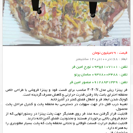
قیمت : 79میلیون تومان
ابعاد : 168در100در120 سانتیمتر
تلفن : 09356107101 تورج امین فر
تلفن : 09378003488 ساسان پرتو
تلفن : 09128931339 منصور امین فر
فر پیتزا ریلی مدل ۳۰۴۰N مناسب برای فست فود و پیتزا فروشی با طراحی خاص
محفظه احتراق باعث بالا رفتن قدرت حرارتی و کاهش مصرف گردیده است.
کوچک شدن ابعاد فر و اشغال فضای کمتر در آشپزخانه.
تعبیه درب قفل دار جهت سهولت در دسترسی به محفظه پخت و کنترل مراحل پخت
محصول.
قابلیت قرار گرفتن سه عدد فر روی همدیگر جهت پخت پیتزا در رستورانهایی که از
حجم فروش بالایی برخوردار هستند و محدودیت فضای آشپزخانه دارند.
قابلیت تنظیم حرارت قسمت فوقانی و تحتانی محفظه پخت که پخت بسیار مطلوبتری را
به همراه دارد.
مشخصات فنی :