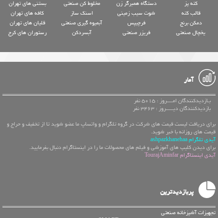
کته پز
دستگاه همبرگر زن
مخلوط کن صنعتی
بستنی های تهران
قالب کته
شوت سیب زمینی
اسنک ساز
کافه های تهران
دمکن برنج
فرچیپس
آبمیوه گیری صنعتی
قلیان های تهران
یخچال صنعتی
فریزر صنعتی
آبسردکن
رستوران های کرج
آمار
بـازدیدکنندگان امــــروز : 5015 نفر
بازدیدکنندگان دیـــــروز : 3463 نفر
برای دریافت لیست قیمت های شرکت در گروه تلگرام و واتساپ ما عضو شوید تا از تخفیف و حراج و
قیمت های روزانه با خبر شوید.
آیدی تلگرام ashpazkhanehaa
برای دیدن کلیپ های آموزشی و فیلم های محصولات ما را در اینستاگرام دنبال بفرمایید.
آیدی اینستاگرام TourajAminfar
پربازدیدترین
تجهیزات آشپزخانه صنعتی