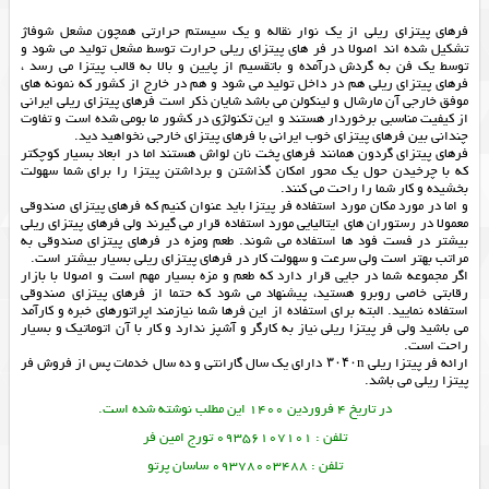
فرهای پیتزای ریلی از یک نوار نقاله و یک سیستم حرارتی همچون مشعل شوفاژ
تشکیل شده اند اصولا در فر های پیتزای ریلی حرارت توسط مشعل تولید می شود و
توسط یک فن به گردش درآمده و باتقسیم از پایین و بالا به قالب پیتزا می رسد ،
فرهای پیتزای ریلی هم در داخل تولید می شود و هم در خارج از کشور که نمونه های
موفق خارجی آن مارشال و لینکولن می باشد شایان ذکر است فرهای پیتزای ریلی ایرانی
از کیفیت مناسبی برخوردار هستند و این تکنولژی در کشور ما بومی شده است و تفاوت
چندانی بین فرهای پیتزای خوب ایرانی با فرهای پیتزای خارجی نخواهید دید.
فرهای پیتزای گردون همانند فرهای پخت نان لواش هستند اما در ابعاد بسیار کوچکتر
که با چرخیدن حول یک محور امکان گذاشتن و برداشتن پیتزا را برای شما سهولت
بخشیده و کار شما را راحت می کنند.
و اما در مورد مکان مورد استفاده فر پیتزا باید عنوان کنیم که فرهای پیتزای صندوقی
معمولا در رستوران های ایتالیایی مورد استفاده قرار می گیرند ولی فرهای پیتزای ریلی
بیشتر در فست فود ها استفاده می شوند. طعم ومزه در فرهای پیتزای صندوقی به
مراتب بهتر است ولی سرعت و سهولت کار در فرهای پیتزای ریلی بسیار بیشتر است.
اگر مجموعه شما در جایی قرار دارد که طعم و مزه بسیار مهم است و اصولا با بازار
رقابتی خاصی روبرو هستید، پیشنهاد می شود که حتما از فرهای پیتزای صندوقی
استفاده نمایید. البته برای استفاده از این فرها شما نیازمند اپراتورهای خبره و کارآمد
می باشید ولی فر پیتزا ریلی نیاز به کارگر و آشپز ندارد و کار با آن اتوماتیک و بسیار
راحت است.
ارائه فر پیتزا ریلی ۳۰۴۰n دارای یک سال گارانتی و ده سال خدمات پس از فروش فر
پیتزا ریلی می باشد.
در تاریخ 4 فروردین 1400 این مطلب نوشته شده است.
تلفن : 09356107101 تورج امین فر
تلفن : 09378003488 ساسان پرتو