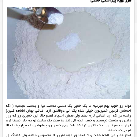
طرز تهیه پیراشکی خانگی
مواد رو خوب بهم میزنیم تا یک خمیر یک دستی بدست بیا و بدست نچسبه ( اگه
احساس کردین خمیرتون خیلی شله یک الی دوقاشق آرد اضافی بهش اضافه کنین)
واسه من که آرد اضافی لازم نشد ولی محض احتیاط گفتم حالا این خمیری رو که ورز
دادین و بدست نچسبید و خمیر ایده آلی شد به مدت یک ساعت تو یه جای نسبتا گرم
قرار میدیم تا ور بیاد یادتون نره که باید روی خمیر روبپوشونین با یه پارچه یا حالا
هرچی دم دسته
اینم خمیر من البته شاید زیاد اینجا ور اومدنش زیاد محسوس نباشه ولی قشنگ ور