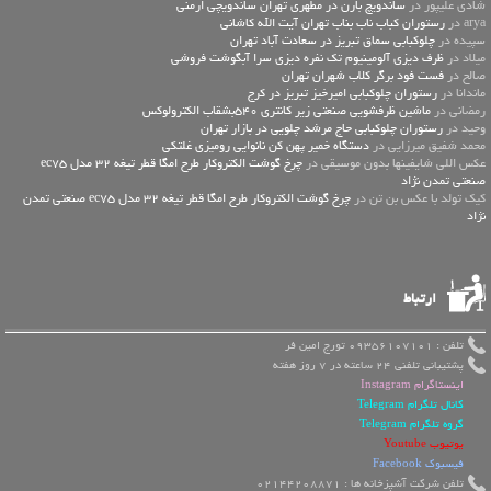
شادی علیپور در
ساندویچ بارن در مطهری تهران ساندویچی ارمنی
arya در
رستوران کباب ناب بناب تهران آیت الله کاشانی
سپیده در
چلوکبابی سماق تبریز در سعادت آباد تهران
میلاد در
ظرف دیزی آلومینیوم تک نفره دیزی سرا آبگوشت فروشی
صالح در
فست فود برگر کلاب شهران تهران
ماندانا در
رستوران چلوکبابی امیرخیز تبریز در کرج
رمضانی در
ماشین ظرفشویی صنعتی زیر کانتری 540بشقاب الکترولوکس
وحید در
رستوران چلوکبابی حاج مرشد چلویی در بازار تهران
محمد شفیق میرزایی در
دستگاه خمیر پهن کن نانوایی رومیزی غلتکی
عكس اللي شايفينها بدون موسيقى در
چرخ گوشت الکتروکار طرح امگا قطر تیغه 32 مدل ec75
صنعتی تمدن نژاد
کیک تولد با عکس بن تن در
چرخ گوشت الکتروکار طرح امگا قطر تیغه 32 مدل ec75 صنعتی تمدن
نژاد
ارتباط
تلفن : 09356107101 تورج امین فر
پشتیبانی تلفنی 24 ساعته در 7 روز هفته
اینستاگرام Instagram
کانال تلگرام Telegram
گروه تلگرام Telegram
یوتیوب Youtube
فیسبوک Facebook
تلفن شرکت آشپزخانه ها : 02144208871