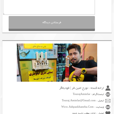
ارائه کننده : تورج امین فر | فودبلاگر
اینستاگرام : TourajAminfar
ایمیل : Touraj.Aminfar@Gmail.com
وبسایت : Www.Ashpazkhaneha.Com
اعتبار : 843 مطلب تایید شده