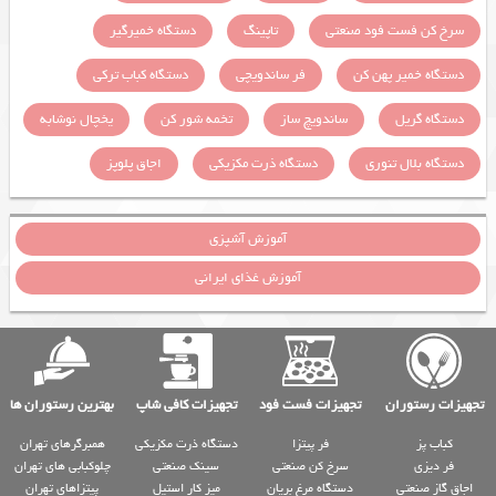
سرخ کن فست فود صنعتی
تاپینگ
دستگاه خمیرگیر
دستگاه خمیر پهن کن
فر ساندویچی
دستگاه کباب ترکی
دستگاه گریل
ساندویچ ساز
تخمه شور کن
یخچال نوشابه
دستگاه بلال تنوری
دستگاه ذرت مکزیکی
اجاق پلوپز
آموزش آشپزی
آموزش غذای ایرانی
تجهیزات رستوران
تجهیزات فست فود
تجهیزات کافی شاپ
بهترین رستوران ها
کباب پز
فر پیتزا
دستگاه ذرت مکزیکی
همبرگرهای تهران
فر دیزی
سرخ کن صنعتی
سینک صنعتی
چلوکبابی های تهران
اجاق گاز صنعتی
دستگاه مرغ بریان
میز کار استیل
پیتزاهای تهران