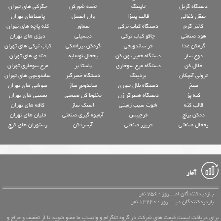
دستگاه گریل
تاپینگ
تخمه شورکن
جگرکی های تهران
منقل ذغالی
قالب پیتزا
وان استیل
پاستاهای تهران
کانتر گرم
دستگاه کباب ترکی
سماور
کله پاچه های تهران
هود صنعتی
چاقو کباب ترکی
دیسپلی
دیزی های تهران
گرمکن غذا
فر ساندویچی
گرمکن پیراشکی
کباب ترکی های تهران
دوغ ساز
دستگاه خمیر پهن کن
یخچال نوشابه
قنادی های تهران
خلال کن
دستگاه مرغ سوخاری
پاستا پز
مرغ سوخاری تهران
ترولی آبچکان
بردینگ
دستگاه خمیرگیر
ساندویچی های تهران
سیخ
دستگاه بلال تنوری
ساندویچ ساز
سوشی های تهران
کته پز
دستگاه همبرگر زن
مخلوط کن صنعتی
بستنی های تهران
قالب کته
شوت سیب زمینی
اسنک ساز
کافه های تهران
دمکن برنج
فرچیپس
آبمیوه گیری صنعتی
قلیان های تهران
یخچال صنعتی
فریزر صنعتی
آبسردکن
رستوران های کرج
آمار
بـازدیدکنندگان امــــروز : 756 نفر
بازدیدکنندگان دیـــــروز : 12220 نفر
برای دریافت لیست قیمت های شرکت در گروه تلگرام و واتساپ ما عضو شوید تا از تخفیف و حراج و