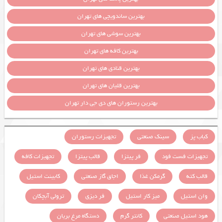
بهترین ساندویچی های تهران
بهترین سوشی های تهران
بهترین کافه های تهران
بهترین قنادی های تهران
بهترین قلیان های تهران
بهترین رستوران های دی جی دار تهران
کباب پز
سینک صنعتی
تجهیزات رستوران
تجهیزات فست فود
فر پیتزا
قالب پیتزا
تجهیزات کافه
قالب کته
گرمکن غذا
اجاق گاز صنعتی
کابینت استیل
وان استیل
میز کار استیل
فر دیزی
ترولی آبچکان
هود استیل صنعتی
کانتر گرم
دستگاه مرغ بریان