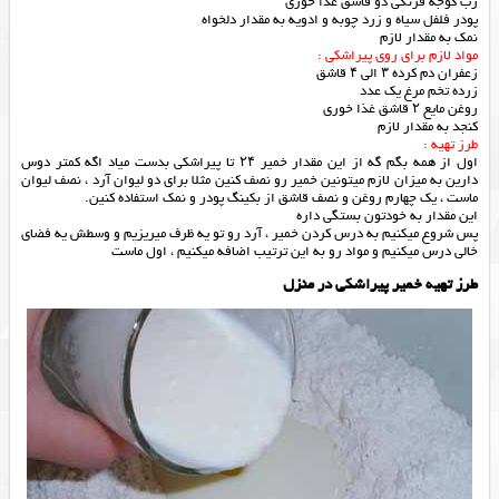
رب گوجه فرنگی دو قاشق غذا خوری
پودر فلفل سیاه و زرد چوبه و ادویه به مقدار دلخواه
نمک به مقدار لازم
مواد لازم برای روی پیراشکی :
زعفران دم کرده ۳ الی ۴ قاشق
زرده تخم مرغ یک عدد
روغن مایع ۲ قاشق غذا خوری
کنجد به مقدار لازم
طرز تهیه :
اول از همه بگم گه از این مقدار خمیر ۲۴ تا پیراشکی بدست میاد اگه کمتر دوس
دارین به میزان لازم میتونین خمیر رو نصف کنین مثلا برای دو لیوان آرد ، نصف لیوان
ماست ، یک چهارم روغن و نصف قاشق از بکینگ پودر و نمک استفاده کنین.
این مقدار به خودتون بستگی داره
پس شروع میکنیم به درس کردن خمیر ، آرد رو تو یه ظرف میریزیم و وسطش یه فضای
خالی درس میکنیم و مواد رو به این ترتیب اضافه میکنیم ، اول ماست
طرز تهیه خمیر پیراشکی در منزل