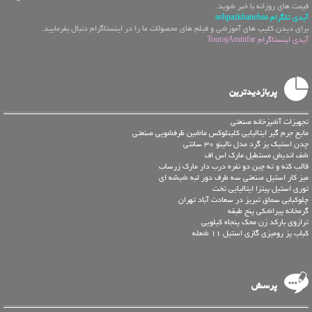
قیمت های روزانه با خبر شوید.
آیدی تلگرام ashpazkhanehaa
برای دیدن کلیپ های آموزشی و فیلم های محصولات ما را در اینستاگرام دنبال بفرمایید.
آیدی اینستاگرام TourajAminfar
پربازدیدترین
تجهیزات آشپزخانه صنعتی
مایع جرم گیر ایتالیایی کلینلوکس ماشین ظرفشویی صنعتی
چدن استیک پز گرد مدل نالینو 30 سانتی
شف اندیش مستطیل مارک اس اف
قالب کته و ته چین دو نفره درب دار مارک زرساب
میز کار استیل صنعتی سه طرف دور لبه شیشه ای
توری استیل پیتزا ایتالیایی تخت
چلوکبابی سماق تبریز در سعادت آباد تهران
گرمخانه پیراشکی پنج طبقه
ترازوی بارکد زن محک پنجاه کیلویی
کباب پز رومیزی گازی استیل 11 شعله
پرسش