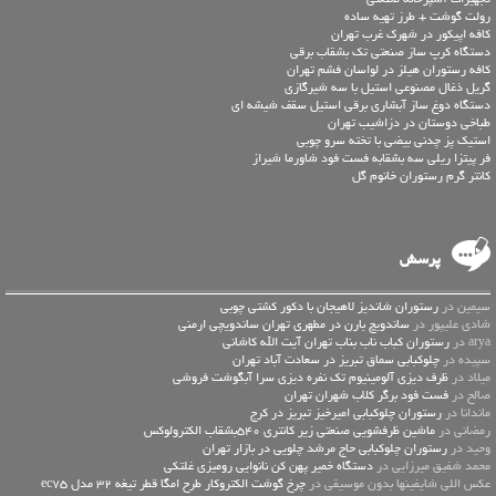
رولت گوشت + طرز تهیه ساده
کافه اپیکور در شهرک غرب تهران
دستگاه کرپ ساز صنعتی تک بشقاب برقی
کافه رستوران هیلز در لواسان فشم تهران
گریل ذغال مصنوعی استیل با سه شیرگازی
دستگاه دوغ ساز آبشاری برقی استیل سقف شیشه ای
طباخی دوستان در دزاشیب تهران
استیک پز چدنی بیضی با تخته سرو چوبی
فر پیتزا ریلی سه بشقابه فست فود شاورما شیراز
کانتر گرم رستوران خانوم گل
پرسش
سیمین در
رستوران شاندیز لاهیجان با دکور کشتی چوبی
شادی علیپور در
ساندویچ بارن در مطهری تهران ساندویچی ارمنی
arya در
رستوران کباب ناب بناب تهران آیت الله کاشانی
سپیده در
چلوکبابی سماق تبریز در سعادت آباد تهران
میلاد در
ظرف دیزی آلومینیوم تک نفره دیزی سرا آبگوشت فروشی
صالح در
فست فود برگر کلاب شهران تهران
ماندانا در
رستوران چلوکبابی امیرخیز تبریز در کرج
رمضانی در
ماشین ظرفشویی صنعتی زیر کانتری 540بشقاب الکترولوکس
وحید در
رستوران چلوکبابی حاج مرشد چلویی در بازار تهران
محمد شفیق میرزایی در
دستگاه خمیر پهن کن نانوایی رومیزی غلتکی
عكس اللي شايفينها بدون موسيقى در
چرخ گوشت الکتروکار طرح امگا قطر تیغه 32 مدل ec75