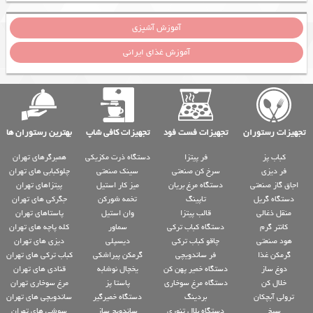
آموزش آشپزی
آموزش غذای ایرانی
تجهیزات رستوران
تجهیزات فست فود
تجهیزات کافی شاپ
بهترین رستوران ها
کباب پز
فر پیتزا
دستگاه ذرت مکزیکی
همبرگرهای تهران
فر دیزی
سرخ کن صنعتی
سینک صنعتی
چلوکبابی های تهران
اجاق گاز صنعتی
دستگاه مرغ بریان
میز کار استیل
پیتزاهای تهران
دستگاه گریل
تاپینگ
تخمه شورکن
جگرکی های تهران
منقل ذغالی
قالب پیتزا
وان استیل
پاستاهای تهران
کانتر گرم
دستگاه کباب ترکی
سماور
کله پاچه های تهران
هود صنعتی
چاقو کباب ترکی
دیسپلی
دیزی های تهران
گرمکن غذا
فر ساندویچی
گرمکن پیراشکی
کباب ترکی های تهران
دوغ ساز
دستگاه خمیر پهن کن
یخچال نوشابه
قنادی های تهران
خلال کن
دستگاه مرغ سوخاری
پاستا پز
مرغ سوخاری تهران
ترولی آبچکان
بردینگ
دستگاه خمیرگیر
ساندویچی های تهران
سیخ
دستگاه بلال تنوری
ساندویچ ساز
سوشی های تهران