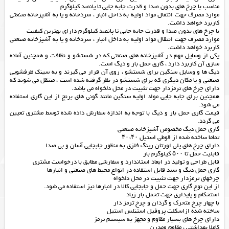
مناسب با چرخ های بدون صدا و قدرت جابه جایی تا پانصد کیلوگرم
موارد مصرف جهت انتقال مواد اولیه به داخل انبار ، سردخانه و یا به آشپزخانه صنعتی
کاربرد خواهد داشت.
با چرخ های بدون صدا و قدرت جابه جایی تا پانصد کیلوگرم دارای بهترین کیفیت
موارد مصرف جهت انتقال مواد اولیه به داخل انبار ، سردخانه و یا به آشپزخانه صنعتی
کاربرد خواهد داشت.
یکی از وسایل مهم در آشپزخانه های صنعتی که در شستشو و نظافت و همچنین آماده
سازی آن کاربرد دارد ، گاری حمل بار و دیگ است.
دیگ ها و وسایل سنگین برای شستشو ، روی آن قرار می گیرند و به سینک ظرفشویی
صنعتی و یا مکان دیگری که برای شستشو در نظر گرفته شده است ، منتقل می شوند که
دارای چرخ های ترمزدار جهت تثبیت در محل دلخواه می باشد.
همچنین برای جابه جایی مواد اولیه سنگین مانند گونی های برنج از این گاری استفاده
می شود.
قیمت گاری حمل بار و دیگ با توجه به اندازه سفارش داده شده توسط مشتری تعیین
می گردد.
گاری حمل دیگ مخصوص آشپزخانه صنعتی
تماما ساخته شده از قوطی استیل ۴۰*۴۰
دارای چرخ های پلی اورتان رینگ فلزی به منظور جابجایی آسان و بی صدا
قابلیت حمل تا ۵۰۰ کیلوگرم بار
قابل طراحی و تولید در ابعاد استاندارد و سفارشی مطابق با درخواست مشتری
گاری حمل دیگ و سبد قابل استفاده در انواع محیط‌ های صنعتی و انبارها
چرخهای ترمزدار جهت تثبیت در محل دلخواه
از این نوع گاری جهت حمل و جابجایی کالا در انبارها نیز استفاده می شود.
استحکام و پایداری جهت تحمل بار زیاد
با چهار چرخ متحرک و گردان و چرخ ترمز دار
ساخته شده ازاسکلت پروفیل استنلس استیل
دارای چرخ های بسیار مقاوم و مجهز به سیستم ترمز
کاملا بهداشتی ، مقاوم ومدرن