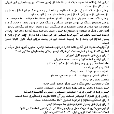
دراین آشپزخانه ها عموما دیگ ها با فاصله از زمین هستند برای جابجایی این ترولی
بسیار کار ساز است.
ترولی حمل دیگ یا چرخ حمل دیگ علاوه بر جابجایی و حمل دیگ برای انتقال وحمل و
نقل بسیاری از تجهیزاتی که از زمین فاصله دارند نیز کاربرد دارد.
ترولی دیگ نسبت به ترولی حمل بار ارتفاعش بیشتر اما تقریبا هم قیمت با هم هستند.
ترولی مخصوص دیگ می توان بارهای سنگین و دیگ هایی با وزن زیاد را جابجا کرد و
عموما در این مکان ها مورد استفاده قرار می گیرد : در رستوران ها کترینگ هتل تالار
گاری حمل دیگ از صفحه ای مسطح به جنس استیل ساخته شده که به روی چهار پایه با
ارتفاع متناسب تجهیزات آشپزخانه صنعتی طراحی شده ، که دارای چهار چرخ روان و
بسیار مقاوم می باشد و به وسیله دسته ایی در پشت ترولی دیگ قابل جابجا شدن
است.
ازآنجاییکه محیط های آشپزخانه اکثرا مرطوب هستند جنس استیل گاری حمل دیگ از
استیل 304 بوده و قابل ساخت در هراندازه و ابعادی به سفارش مشتری است.
دارای چرخ های مقاوم و قابل تعویض
دارای ارتفاع استاندارد و مناسب صفحه ترولی
ساخته شده از ورق و پروفیل استیل نگیر ( 304 )
امکان بارگیری راحت
با مزیت عدم نفوذ آب به بلبرینگ
با امکان آسانی و سهولت حرکت در سطوح ناهموار
قابلیت تحمل وزن بالا
امکان جابجایی انواع دیگ و حتی دیگر وسایل آشپزخانه
جنس بدنه و شاسی ترولی تهیه شده از جنس استنلس استیل
جنس رویه از جنس ورق 2 میلیمتر استنلس استیل یا آلومینیوم مترکه
روکش ورق مقاوم ۲ میلیمتر قسمت زیر آن کاملا تقویت وصداگیری شده است.
دارای دستگیره مقاوم و از لوله استیل ۵/۲ ساخته شده است.
دارای چرخ های بسیار مقاوم و مجهز به سیستم ترمز.
از این نوع گاری ها جهت حمل و جابجایی کالا در انبارها نیز استفاده می شود.
اسکلت ساخته شده از پروفیل ۴۰*۴۰ استنلس استیل .