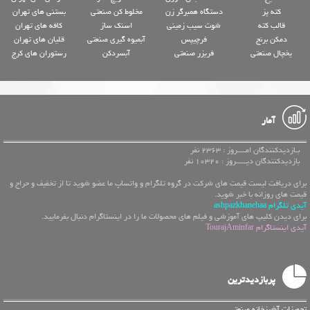
کته پز
دستگاه همبرگر زن
مخلوط کن صنعتی
بستنی های تهران
قالب کته
شوت سیب زمینی
اسنک ساز
کافه های تهران
دمکن برنج
فرچیپس
آبمیوه گیری صنعتی
قلیان های تهران
یخچال صنعتی
فریزر صنعتی
آبسردکن
رستوران های کرج
آمار
بـازدیدکنندگان امــــروز : 2363 نفر
بازدیدکنندگان دیـــــروز : 10320 نفر
برای دریافت لیست قیمت های شرکت در گروه تلگرام و واتساپ ما عضو شوید تا از تخفیف و حراج و
قیمت های روزانه با خبر شوید.
آیدی تلگرام ashpazkhanehaa
برای دیدن کلیپ های آموزشی و فیلم های محصولات ما را در اینستاگرام دنبال بفرمایید.
آیدی اینستاگرام TourajAminfar
پربازدیدترین
تجهیزات آشپزخانه صنعتی