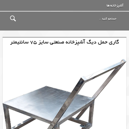
آشپزخانه ها
گاری حمل دیگ آشپزخانه صنعتی سایز 75 سانتیمتر