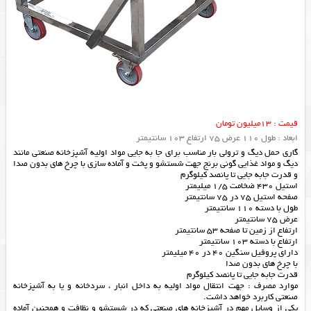
قیمت : 13میلیون تومان
ابعاد : طول 110 عرض 75 ارتفاع 103 سانتیمتر
گاری حمل دیگ و ترولی بار مناسب برای جا به جایی مواد اولیه آشپزخانه صنعتی مانند
دیگ و مواد غذایی گونی برنج جهت شستشو و پخت و آماده سازی با چرخ های بدون صدا
و قدرت جابه جایی تا پانصد کیلوگرم
استیل 430 ضخامت 1/5 میلیمتر
صفحه استیل 75 در 75 سانتیمتر
طول با دسته 110 سانتیمتر
عرض 75 سانتیمتر
ارتفاع از زمین تا صفحه 53 سانتیمتر
ارتفاع با دسته 103 سانتیمتر
دارای پروفیل سنگین 40 در 40 میلیمتر
با چرخ های بدون صدا
قدرت جابه جایی تا پانصد کیلوگرم
موارد مصرف : جهت انتقال مواد اولیه به داخل انبار ، سردخانه و یا به آشپزخانه
صنعتی کاربرد خواهد داشت.
یکی از وسایل مهم در آشپزخانه های صنعتی که در شستشو و نظافت و همچنین آماده