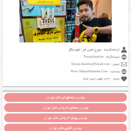
ارائه کننده : تورج امین فر | فودبلاگر
اینستاگرام : TourajAminfar
ایمیل : Touraj.Aminfar@Gmail.com
وبسایت : Www.Ashpazkhaneha.Com
اعتبار : 844 مطلب تایید شده
بهترین
رستوران
های تهران
بهترین
بستنی
فروشی های تهران
بهترین
پیتزا
فروشی های تهران
بهترین
کبابی
های تهران