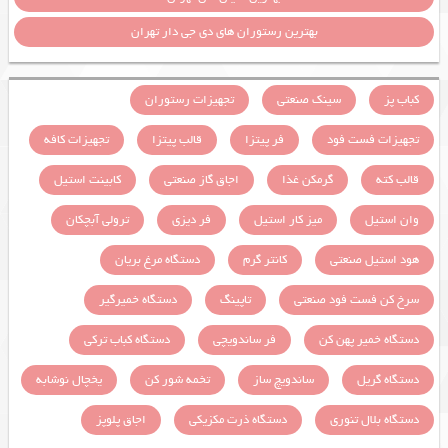
بهترین رستوران های دی جی دار تهران
کباب پز
سینک صنعتی
تجهیزات رستوران
تجهیزات فست فود
فر پیتزا
قالب پیتزا
تجهیزات کافه
قالب کته
گرمکن غذا
اجاق گاز صنعتی
کابینت استیل
وان استیل
میز کار استیل
فر دیزی
ترولی آبچکان
هود استیل صنعتی
کانتر گرم
دستگاه مرغ بریان
سرخ کن فست فود صنعتی
تاپینگ
دستگاه خمیرگیر
دستگاه خمیر پهن کن
فر ساندویچی
دستگاه کباب ترکی
دستگاه گریل
ساندویچ ساز
تخمه شور کن
یخچال نوشابه
دستگاه بلال تنوری
دستگاه ذرت مکزیکی
اجاق پلوپز