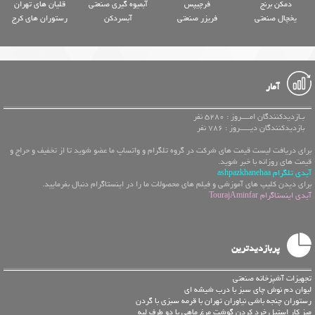
دمکن برنج
فرچیپس
آبمیوه گیری صنعتی
قلیان های تهران
یخچال صنعتی
فریزر صنعتی
آبسردکن
رستوران های کرج
آمار
بـازدیدکنندگان امــــروز : 5280 نفر
بازدیدکنندگان دیـــــروز : 786 نفر
برای دریافت لیست قیمت های شرکت در گروه تلگرام و واتساپ ما عضو شوید تا از تخفیف و حراج و
قیمت های روزانه با خبر شوید.
آیدی تلگرام ashpazkhanehaa
برای دیدن کلیپ های آموزشی و فیلم های محصولات ما را در اینستاگرام دنبال بفرمایید.
آیدی اینستاگرام TourajAminfar
پربازدیدترین
تجهیزات آشپزخانه صنعتی
لیوان دم نوش چای سبز با درب شیشه ای
رستوران چنجه باشی نیاوران تهران با قرمه سبزی با گردن
میز کار استیل خرد کردن گوشت مرغ ماهی با دو طرف لبه