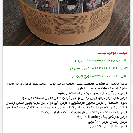
قیمت : موجود نیست
تلفن : 09378003488 ساسان پرتو
تلفن : 09128931339 منصور امین فر
تلفن : 09356107101 تورج امین فر
قرص ماشین ظرفشویی صنعتی جهت رسوب زدایی چربی زدایی تمیز کردن داخل مخزن
های کیلینینگ ساخته شده در آلمان
قرص های آبی برای رسوب زدایی استفاده می شود.
قرص های قرمز برای چربی زدایی و تمیز کردن داخل مخزن استفاده می شود.
نحوه استفاده از قرص ماشین ظرفشویی : قرص آبی در داخل درب پایین مقابل رشنال
قرار می گیرد که هر بار یک قرص آبی گذاشته می شود و نسبت به کثیفی دستگاه قرص
قرمز را یک عدد یا دو تا داخل فن های کنار بدنه قرار می دهند.
قرص های کلینینگ High Cleaning
قرص رشنال قرمز ۱۰۰ تایی
قرص رشنال آبی ۱۵۰ تایی