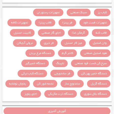
کباب پز
سینک صنعتی
تجهیزات رستوران
تجهیزات فست فود
فر پیتزا
قالب پیتزا
تجهیزات کافه
قالب کته
گرمکن غذا
اجاق گاز صنعتی
کابینت استیل
وان استیل
میز کار استیل
فر دیزی
ترولی آبچکان
هود استیل صنعتی
کانتر گرم
دستگاه مرغ بریان
سرخ کن فست فود صنعتی
تاپینگ
دستگاه خمیرگیر
دستگاه خمیر پهن کن
فر ساندویچی
دستگاه کباب ترکی
دستگاه گریل
ساندویچ ساز
تخمه شور کن
یخچال نوشابه
دستگاه بلال تنوری
دستگاه ذرت مکزیکی
اجاق پلوپز
آموزش آشپزی