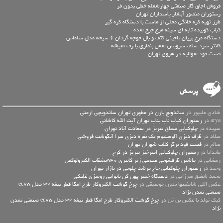
فروش اجاق گاز صنعتی چهارشعله خطی بدون فر
رستوران منصور آبشار پاسداران تهران
طرز تهیه کره خانگی محلی از ماست با دستگاه کره گیر
کباب کوبیده تابه ای سینه مرغ چرخ شده
دستگاه مرغ بریان پاچینی کتف و بال جوجه گردان 6 سیخه مدل سلماس
کانتر سرد سلف سرویس شش بنماری با رف شیشه
فست فود شوالیه در هروی تهران
پرسش
شادی علیپور در
ساندویچ بارن در مطهری تهران ساندویچی ارمنی
arya در
رستوران کباب ناب بناب تهران آیت الله کاشانی
سپیده در
چلوکبابی سماق تبریز در سعادت آباد تهران
میلاد در
ظرف دیزی آلومینیوم تک نفره دیزی سرا آبگوشت فروشی
صالح در
فست فود برگر کلاب شهران تهران
ماندانا در
رستوران چلوکبابی امیرخیز تبریز در کرج
رمضانی در
ماشین ظرفشویی صنعتی زیر کانتری 540بشقاب الکترولوکس
وحید در
رستوران چلوکبابی حاج مرشد چلویی در بازار تهران
محمد شفیق میرزایی در
دستگاه خمیر پهن کن نانوایی رومیزی غلتکی
عكس اللي شايفينها بدون موسيقى در
چرخ گوشت الکتروکار طرح امگا قطر تیغه 32 مدل ec75
صنعتی تمدن نژاد
کیک تولد با عکس بن تن در
چرخ گوشت الکتروکار طرح امگا قطر تیغه 32 مدل ec75 صنعتی تمدن
نژاد