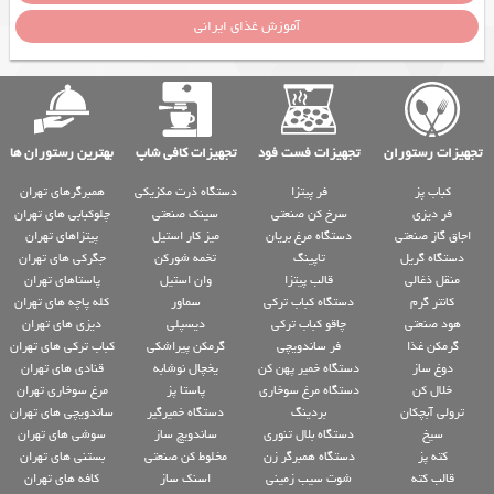
آموزش غذای ایرانی
تجهیزات رستوران
تجهیزات فست فود
تجهیزات کافی شاپ
بهترین رستوران ها
کباب پز
فر پیتزا
دستگاه ذرت مکزیکی
همبرگرهای تهران
فر دیزی
سرخ کن صنعتی
سینک صنعتی
چلوکبابی های تهران
اجاق گاز صنعتی
دستگاه مرغ بریان
میز کار استیل
پیتزاهای تهران
دستگاه گریل
تاپینگ
تخمه شورکن
جگرکی های تهران
منقل ذغالی
قالب پیتزا
وان استیل
پاستاهای تهران
کانتر گرم
دستگاه کباب ترکی
سماور
کله پاچه های تهران
هود صنعتی
چاقو کباب ترکی
دیسپلی
دیزی های تهران
گرمکن غذا
فر ساندویچی
گرمکن پیراشکی
کباب ترکی های تهران
دوغ ساز
دستگاه خمیر پهن کن
یخچال نوشابه
قنادی های تهران
خلال کن
دستگاه مرغ سوخاری
پاستا پز
مرغ سوخاری تهران
ترولی آبچکان
بردینگ
دستگاه خمیرگیر
ساندویچی های تهران
سیخ
دستگاه بلال تنوری
ساندویچ ساز
سوشی های تهران
کته پز
دستگاه همبرگر زن
مخلوط کن صنعتی
بستنی های تهران
قالب کته
شوت سیب زمینی
اسنک ساز
کافه های تهران