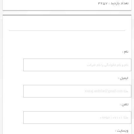
تعداد بازدید : 3257
نام :
ایمیل :
تلفن :
وبسایت :