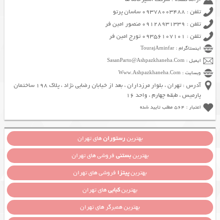
تلفن : 09378003488 ساسان پرتو
تلفن : 09128931339 منصور امین فر
تلفن : 09356107101 تورج امین فر
اینستاگرام : TourajAminfar
ایمیل : SasanParto@Ashpazkhaneha.Com
وبسایت : Www.Ashpazkhaneha.Com
آدرس : تهران ، بلوار مرزداران ، بعد از خیابان رضایی نژاد ، پلاک 198 ساختمان
پارمیس ، طبقه چهارم ، واحد 16
اعتبار : 564 مطلب تایید شده
بهترین
رستوران
های تهران
بهترین
بستنی
فروشی های تهران
بهترین
پیتزا
فروشی های تهران
بهترین
کبابی
های تهران
بهترین همبرگر های تهران