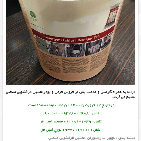
ارائه به همراه گارانتی و خدمات پس از فروش قرص و پودر
ماشین ظرفشویی صنعتی
تقدیم می گردد.
در تاریخ 17 فروردین 1400 این مطلب نوشته شده است.
تلفن : 09378003488 ساسان پرتو
تلفن : 09128931339 منصور امین فر
تلفن : 09356107101 تورج امین فر
دسته بندی :
تجهیزات رستوران
,
ماشین ظرفشویی صنعتی