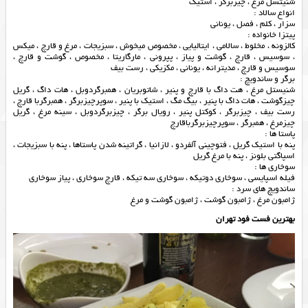
شنیتسل مرغ ، چیزبرگر ، استیک
انواع سالاد :
سزار ، کلم ، فصل ، یونانی
پیتزا خانواده :
کالزونه ، مخلوط ، سالامی ، ایتالیایی ، مخصوص میخوش ، سبزیجات ، مرغ و قارچ ، میکس
، سوسیس ، قارچ ، گوشت و پیاز ، پپرونی ، مارگاریتا ، مخصوص ، گوشت و قارچ ،
سوسیس و قارچ ، مدیترانه ، یونانی ، مکزیکی ، رست بیف
برگر و ساندویچ :
شنیستل مرغ ، هت داگ با قارچ و پنیر ، شاتوبریان ، همبرگردوبل ، هات داگ ، گریل
چیزگوشت ، هات داگ با پنیر ، بیگ مگ ، استیک با پنیر ، سوپرچیزبرگر ، همبرگربا قارچ ،
رست بیف ، چیزبرگر ، کوکتل پنیر ، رویال برگر ، چیزبرگردوبل ، سینه مرغ ، گریل
چیزمرغ ، همبرگر ، سوپرچیزبرگرباقارچ
پاستا ها :
پنه با استیک گریل ، فتوچینی آلفردو ، لازانیا ، گراتینه شدن پاستاها ، پنه با سبزیجات ،
اسپاگتی بلونز ، پنه با مرغ گریل
سوخاری ها :
فیله اسپایسی ، سوخاری دوتیکه ، سوخاری سه تیکه ، قارچ سوخاری ، پیاز سوخاری
ساندویچ های سرد :
ژامبون مرغ ، ژامبون گوشت ، ژامبون گوشت و مرغ
بهترین فست فود تهران