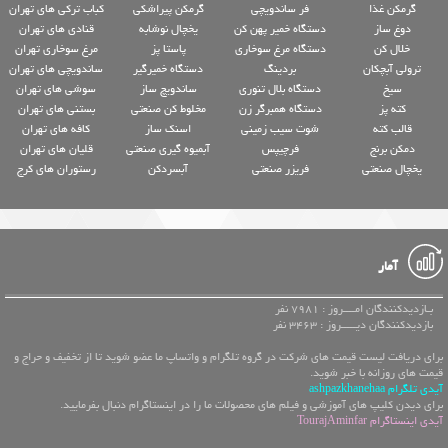
گرمکن غذا
فر ساندویچی
گرمکن پیراشکی
کباب ترکی های تهران
دوغ ساز
دستگاه خمیر پهن کن
یخچال نوشابه
قنادی های تهران
خلال کن
دستگاه مرغ سوخاری
پاستا پز
مرغ سوخاری تهران
ترولی آبچکان
بردینگ
دستگاه خمیرگیر
ساندویچی های تهران
سیخ
دستگاه بلال تنوری
ساندویچ ساز
سوشی های تهران
کته پز
دستگاه همبرگر زن
مخلوط کن صنعتی
بستنی های تهران
قالب کته
شوت سیب زمینی
اسنک ساز
کافه های تهران
دمکن برنج
فرچیپس
آبمیوه گیری صنعتی
قلیان های تهران
یخچال صنعتی
فریزر صنعتی
آبسردکن
رستوران های کرج
آمار
بـازدیدکنندگان امــــروز : 7981 نفر
بازدیدکنندگان دیـــــروز : 3463 نفر
برای دریافت لیست قیمت های شرکت در گروه تلگرام و واتساپ ما عضو شوید تا از تخفیف و حراج و
قیمت های روزانه با خبر شوید.
آیدی تلگرام ashpazkhanehaa
برای دیدن کلیپ های آموزشی و فیلم های محصولات ما را در اینستاگرام دنبال بفرمایید.
آیدی اینستاگرام TourajAminfar