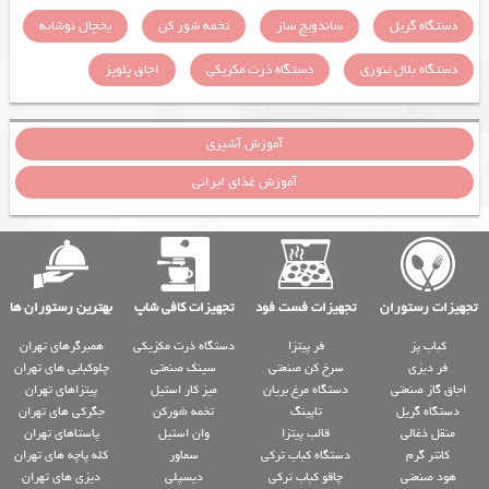
دستگاه گریل
ساندویچ ساز
تخمه شور کن
یخچال نوشابه
دستگاه بلال تنوری
دستگاه ذرت مکزیکی
اجاق پلوپز
آموزش آشپزی
آموزش غذای ایرانی
تجهیزات رستوران
تجهیزات فست فود
تجهیزات کافی شاپ
بهترین رستوران ها
کباب پز
فر پیتزا
دستگاه ذرت مکزیکی
همبرگرهای تهران
فر دیزی
سرخ کن صنعتی
سینک صنعتی
چلوکبابی های تهران
اجاق گاز صنعتی
دستگاه مرغ بریان
میز کار استیل
پیتزاهای تهران
دستگاه گریل
تاپینگ
تخمه شورکن
جگرکی های تهران
منقل ذغالی
قالب پیتزا
وان استیل
پاستاهای تهران
کانتر گرم
دستگاه کباب ترکی
سماور
کله پاچه های تهران
هود صنعتی
چاقو کباب ترکی
دیسپلی
دیزی های تهران