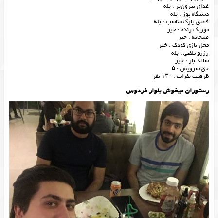
غذای بیرون‌بر : بله
دستگاه پوز : بله
فضای پارک مناسب : بله
موزیک زنده : خیر
صبحانه : خیر
محل بازی کودک : خیر
رزرو تلفنی : بله
سالاد بار : خیر
حق سرویس : ۵
ظرفیت نفرات : ۱۳۰ نفر
رستوران میخوش بلوار فردوس