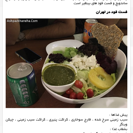
ساندویچ و فست فود های بینظیر است
فست فود در تهران
پیش غذاها :
سیب زمینی سرخ شده ، قارچ سوخاری ، کراکت پنیری ، کراکت سیب زمینی ، چیکن
وینگز
بشقاب غذا :