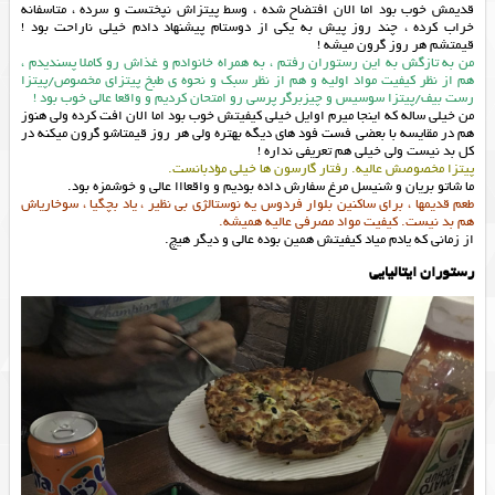
قدیمش خوب بود اما الان افتضاح شده ، وسط پیتزاش نپختست و سرده ، متاسفانه
خراب کرده ، چند روز پیش به یکی از دوستام پیشنهاد دادم خیلی ناراحت بود !
قیمتشم هر روز گرون میشه !
من به تازگش به این رستوران رفتم ، به همراه خانوادم و غذاش رو کاملا پسندیدم ،
هم از نظر کیفیت مواد اولیه و هم از نظر سبک و نحوه ی طبخ پیتزای مخصوص/پیتزا
رست بیف/پیتزا سوسیس و چیزبرگر پرسی رو امتحان کردیم و واقعا عالی خوب بود !
من خیلی ساله که اینجا میرم اوایل خیلی کیفیتش خوب بود اما الان افت کرده ولی هنوز
هم در مقایسه با بعضی فست فود های دیگه بهتره ولی هر روز قیمتاشو گرون میکنه در
کل بد نیست ولی خیلی هم تعریفی نداره !
پیتزا مخصوصش عالیه. رفتار گارسون ها خیلی مؤدبانست.
ما شاتو بریان و شنیسل مرغ سفارش داده بودیم و واقعااا عالی و خوشمزه بود.
طعم قدیمها ، برای ساکنین بلوار فردوس یه نوستالژی بی نظیر ، یاد بچگیا ، سوخاریاش
هم بد نیست. کیفیت مواد مصرفی عالیه همیشه.
از زمانی که یادم میاد کیفیتش همین بوده عالی و دیگر هیچ.
رستوران ایتالیایی