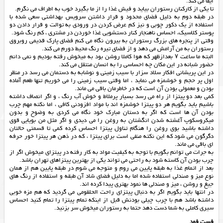
ایفا می کند.
تا یکی از کارکنان رستوران بیاید و فیش غذا را از ما بگیرد خوب به اطراف می نگرم.
در طبقه دوم به دلیل فضای محدود و قرار داشتن سرویس بهداشتی سعی شده با
استفاده از یک دکور چوبی و نیز کم عرض کردن در ورودی به توالت و قرار دادن دو
پوستر کلاسیک، احساس ناهنجار کنار دستشویی غذا خوردن در مشتری ، کم رنگ شود.
وقتی از پنجره های بزرگ رستوران به بیرون نگاه می کنم فضای پارک قدیمی روبروی
رستوران به من آرامش می دهد و از فضای تیره رنگ محیط دورم می کند.
البته ما ساعت ۷ بعدازظهر که هوا کاملا روشن بود به میخوش رفته بودیم و نمی دانم
حضور شبانه در این مکان چه احساسی را به انسان منتقل می کند.
در این پریشانی افکار سلاد سزار با سیب زمینی و نوشابه به دستمان می رسد در منظر
اول پر حجم و خوشمزه می نماید ، اما وقتی سیب زمینی را می خوریم تنها طعم آماده
بودن و معمولی بودن آن است که در خاطرمان باقی می ماند.
کمی بعد دو پیتزا از راه می رسد بسیار پرملاط و خوش آب رنگ ، و اگر انصاف داشته
باشیم باید بگویم هر دو پیتزا خوشمزه اند با مواد افزودنی کافی ، اما نکته مهم چرب
بودن آن ها است که اگر به دستان مبارک خود نگاه می کردی به وضوح و بدون
میکروسکوپ آغشته شدن انگشتان به روغن را می دیدی و اگر مثل من بویایی قوی
داشته باشید بوی روغن را هنگام تناول پیتزا احساس کرده کمی تا قسمتی حالتان
دگرگون می شود که این نکته منفی است برای پیتزا ، که در ذهن هر پیتزا خور حرفه
ای باقی می ماند.
به جرات می توانم بگویم با توجه به کیفیت مواد به کار رفته در پیتزای میخوش اگر از
چرب بودن آن کاسته شود به راحتی می تواند یکی از بهترین پیتزاهای تهران باشد.
بعد از اتمام غذا به طبقه پایین می روم و متوجه می شوم در طبقه پایین هم از همان
نوع میز و صندلی استفاده شده اما به دلیل فضای شاد آن طبقه و استفاده از رنگ های
جیغ و روشن ، میز و صندلی ها نمود بهتری پیدا کرده اند.
در انتها باید بگویم اگر به دنبال پیتزای راحت الحلقومی می گردید که هم مزه خوبی
داشته باشد هم با چرب چیلی بودنش قبل از اینکه تمام پیتزا را تمام کنید احساس
سیری کاملی به شما دست دهد حتما به رستوران میخوش سر بزنید.
فست فود