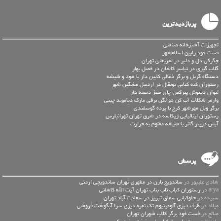
پربازدیدترین
تجهیزات آشپزخانه صنعتی
فست فود رابین اسلامشهر
جگرکی دل و دلبر در شریعتی تهران
گلاب گیری در نیاسر کاشان در فصل بهار
دستگاه گریل و برگر ذغالی کابین دار با هود و شیشه
رستوران کته کبابی تونقال در اردبیل مشگین شهر
لیوان دمنوش پیرکس چای سبز دسته دار
وارمر شکلات آب کن دو لگن برقی مارک دیاموند چینی
برگر ویل مهرشهر کرج با پرده گوسفندی
رستوران ایتالیایی ژیکاسه در شرق تهران تهرانپارس
آیس دریپر گاتر با شیشه مقاوم به حرارت
پرسش
شادی علیپور در
ساندویچ بارن در مطهری تهران ساندویچی ارمنی
arya در
رستوران کباب ناب بناب تهران آیت الله کاشانی
سپیده در
چلوکبابی سماق تبریز در سعادت آباد تهران
میلاد در
ظرف دیزی آلومینیوم تک نفره دیزی سرا آبگوشت فروشی
صالح در
فست فود برگر کلاب شهران تهران