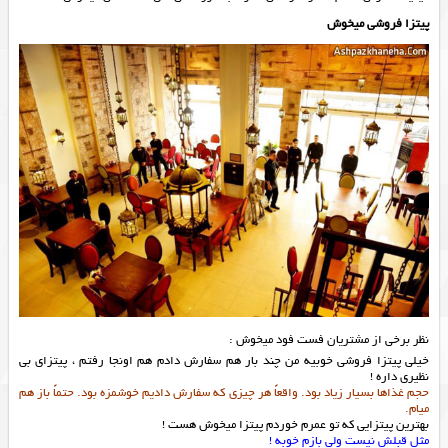
پیتزا فروشی میخوش
نظر برخی از مشتریان فست فود میخوش :
خیلی پیتزا فروشی خوبیه من چند بار هم سفارش دادم هم اونجا رفتم ، پیتزای بی
نظیری داره !
حجم غذاها بسیار زیاد بود. واقعاً هر چیزی که سفارش دادیم خوشمزه بود. حتماً باز هم
میام.
بهترین پیتزایی که تو عمرم خوردم پیتزا میخوش هست !
مثل قبلش نیست ولی بازم خوبه !