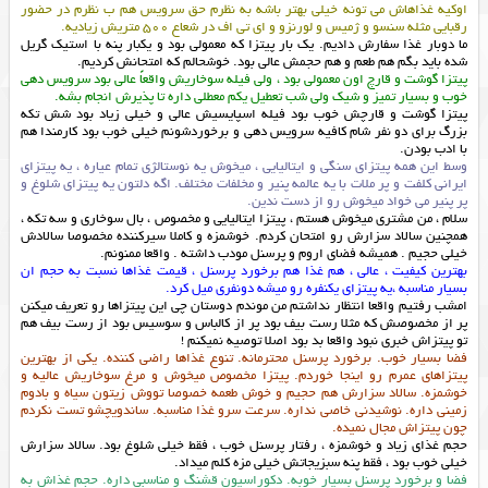
اوكيه غذاهاش مي تونه خيلي بهتر باشه به نظرم حق سرويس هم ب نظرم در حضور
رقبايي مثله سنسو و ژميس و لورنزو و اي تي اف در شعاع ٥٠٠ متريش زياديه.
ما دوبار غذا سفارش دادیم. یک بار پیتزا که معمولی بود و یکبار پنه با استیک گریل
شده باید بگم هم طعم و هم حجمش عالی بود. خوشحالم که امتحانش کردیم.
پيتزا گوشت و قارچ اون معمولى بود ، ولى فيله سوخاريش واقعاً عالى بود سرويس دهى
خوب و بسيار تميز و شيك ولى شب تعطيل يكم معطلى داره تا پذيرش انجام بشه.
پيتزا گوشت و قارچش خوب بود فيله اسپايسيش عالي و خيلي زياد بود شش تكه
بزرگ براي دو نفر شام كافيه سرويس دهي و برخوردشونم خيلي خوب بود كارمندا هم
با ادب بودن.
وسط این همه پیتزای سنگی و ایتالیایی ، میخوش یه نوستالژی تمام عیاره ، یه پیتزای
ایرانی کلفت و پر ملات با یه عالمه پنیر و مخلفات مختلف. اگه دلتون یه پیتزای شلوغ و
پر پنیر می خواد میخوش رو از دست ندین.
سلام ، من مشتری میخوش هستم ، پیتزا ایتالیایی و مخصوص ، بال سوخاری و سه تکه ،
همچنین سالاد سزارش رو امتحان کردم. خوشمزه و کاملا سیرکننده مخصوصا سالادش
خیلی حجیم . همیشه فضای اروم و پرسنل مودب داشته . واقعا ممنونم.
بهترين كيفيت ، عالي ، هم غذا هم برخورد پرسنل ، قيمت غذاها نسبت به حجم ان
بسيار مناسبه ،يه پيتزاي يكنفره رو ميشه دونفري ميل كرد.
امشب رفتيم واقعا انتظار نداشتم من موندم دوستان چي اين پيتزاها رو تعريف ميكنن
پر از مخصوصش كه مثلا رست بيف بود پر از كالباس و سوسيس بود از رست بيف هم
تو پيتزاش خبري نبود واقعا بد بود اصلا توصيه نميكنم !
فضا بسیار خوب. برخورد پرسنل محترمانه. تنوع غذاها راضی کننده. یکی از بهترین
پیتزاهای عمرم رو اینجا خوردم. پیتزا مخصوص میخوش و مرغ سوخاریش عالیه و
خوشمزه. سالاد سزارش هم حجیم و خوش طعمه خصوصا تووش زیتون سیاه و بادوم
زمینی داره. نوشیدنی خاصی نداره. سرعت سرو غذا مناسبه. ساندویچشو تست نکردم
چون پیتزاش مجال نمیده.
حجم غذای زیاد و خوشمزه ، رفتار پرسنل خوب ، فقط خیلی شلوغ بود. سالاد سزارش
خیلی خوب بود ، فقط پنه سبزیجاتش خیلی مزه کلم میداد.
فضا و برخورد پرسنل بسیار خوبه. دکوراسیون قشنگ و مناسبی داره. حجم غذاش به