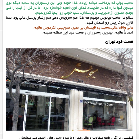
نسبت پولی که پرداخت میشه زیاده. غذا خوبه ولی این رستوران یه شعبه دیگه توی
میدون گلها داره که در مقایسه، غذای اون شعبه خوشمزه تره. اما در کل از اینجا راضی
بودم. ممنون از مدیریت و پرسنلش. شب خوبی رو اینجا گذروندیم.
سلام ما امشب میخوش بودیم هم غذا هم سرویس دهی هم رفتار پرسنل عالی بود حتما
قارچ سوخاریش رو امتحان کنید.
عالی واقعا عالی.نسبت به قیمتش بی نظیر. فتوچینی آلفردوش عالیه !
انصافاً عالیه ، بهترین رستوران و فست فود این منطقه همینه !
فست فود تهران
کیفیت ، تازگی ، طعم متفاوت و عالی همراه با سرو سس های اختصاصی میخوش