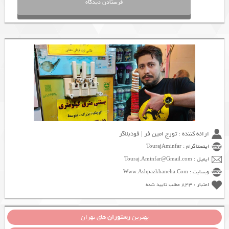
ارائه کننده : تورج امین فر | فودبلاگر
اینستاگرام : TourajAminfar
ایمیل : Touraj.Aminfar@Gmail.com
وبسایت : Www.Ashpazkhaneha.Com
اعتبار : 843 مطلب تایید شده
بهترین
رستوران
های تهران