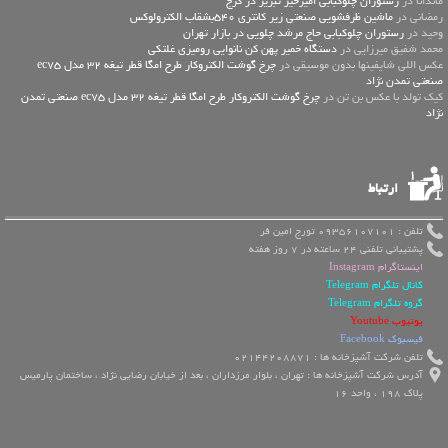
ماندانا در
رستوران چلوکبابی امیرخیز تبریز در کرج
رمضانی در
ماشین ظرفشویی صنعتی زیر کانتری 540بشقاب الکترولوکس
وحید در
رستوران چلوکبابی حاج مرشد چلویی در بازار تهران
محمد شفیق میرزایی در
دستگاه خمیر پهن کن نانوایی رومیزی غلتکی
عكس اللي شايفينها بدون موسيقى در
چرخ گوشت الکتروکار طرح امگا قطر تیغه 32 مدل ec75
صنعتی تمدن نژاد
کیک تولد با عکس بن تن در
چرخ گوشت الکتروکار طرح امگا قطر تیغه 32 مدل ec75 صنعتی تمدن
نژاد
ارتباط
تلفن : 09356107101 تورج امین فر
پشتیبانی تلفنی 24 ساعته در 7 روز هفته
اینستاگرام Instagram
کانال تلگرام Telegram
گروه تلگرام Telegram
یوتیوب Youtube
فیسبوک Facebook
تلفن شرکت آشپزخانه ها : 02144208871
آدرس شرکت آشپزخانه ها : تهران ، بلوار مرزداران ، بعد از خیابان رضایی نژاد ، ساختمان پارمیس
پلاک 198 ، واحد 16