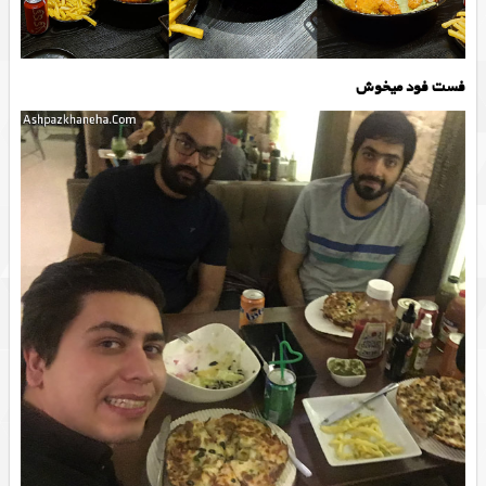
فست فود میخوش