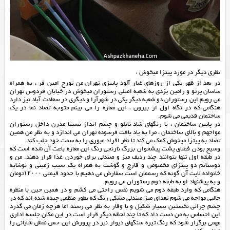
نظری دیگر در مورد پیتزا میخوش :
در بعد از ظهر یکی از روزهای غبار آلود پاییزی تهران من تورج امین فر ، به همراه
ساسان پرتو و رامین یزدی به شعبه اصلی رستوران میخوش در خیابان فردوس تهران
می رویم این رستوران دو شعبه دیگر یکی در شهرآرا و دیگری در سعادت آباد نیز دارد
هنگامی که در نگاه اول از بیرون ، این مغازه را می بینم متوجه تضاد نما در یک
ساختمان قدیمی می شوم.
در پایین ساختمان ، با رنگهای شاد تابلو و چشم انداز نسبتا مدرن داخل رستوران
مواجهم و بالای ساختمان ، مرا به یاد بافت فرسوده تهران می اندازد و به نظر من همین
تضاد به پیتزا میخوش کمک می کند تا نظر افراد عبوری را به سمت خود جلب کند.
وسیع بودن فضای پشت پیشخوان بزرگ نارنجی رنگ این مغازه باعث آن شده است که
در طبقه اول تنها بتوانند چند ردیف میز و صندلی برای خوردن غذا قرار دهند. من و
دوستانم دو پیتزای مخصوص و قارچ و گوشت به همراه یک سیب زمینی و نوشابه
خانواده لایت آن گونه که رسممان است سفارش می دهیم با حدود قیمتی ۱۲۰۰۰تومان
و به پیشنهاد او به طبقه دوم رستوران می رویم.
هنگامی که وارد طبقه دوم می شویم نفس راحتی می کشم و در همین حین با منظره
جالبی مواجه می شوم تعدای میز صندلی مشکی رنگ که بطور منظمی چیده شده اند که در
چشم چرانی نخستین بسیار شکیل و با وقار به نظر می رسند اما هرچه زمان می گذرد
این احساس به من دست داد که تا چند لحظه دیگر قرار است در این مکان جلسه اداری
مهمی برگزار شود که رنگ تیره سنگهای دیوار نیز در پرورش این حس نقش شایانی را