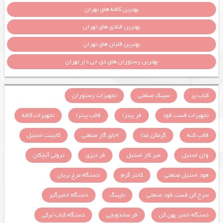
بهترین کافه های تهران
بهترین قنادی های تهران
بهترین قلیان های تهران
بهترین رستوران های دی جی دار تهران
کباب پز
سینک صنعتی
تجهیزات رستوران
تجهیزات فست فود
فر پیتزا
قالب پیتزا
تجهیزات کافه
قالب کته
گرمکن غذا
اجاق گاز صنعتی
کابینت استیل
وان استیل
میز کار استیل
فر دیزی
ترولی آبچکان
هود استیل صنعتی
کانتر گرم
دستگاه مرغ بریان
سرخ کن فست فود صنعتی
تاپینگ
دستگاه خمیرگیر
دستگاه خمیر پهن کن
فر ساندویچی
دستگاه کباب ترکی