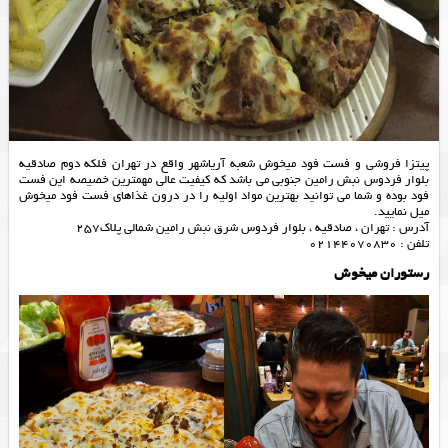
پیتزا فروشی و فست فود میخوش شعبه آریاشهر واقع در تهران فلکه دوم صادقیه
بلوار فردوس نبش رامین جنوبی می باشد که کیفیت عالی مهمترین خصیصه این فست
فود بوده و شما می توانید بهترین مواد اولیه را در درون غذاهای فست فود میخوش
میل نمایید.
آدرس : تهران ، صادقیه ، بلوار فردوس شرق نبش رامین شمالی پلاک257
تلفن : 02144070830
رستوران میخوش