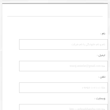
نام :
ایمیل :
تلفن :
وبسایت :