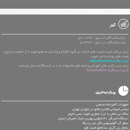
آمار
بـازدیدکنندگان امــــروز : 11222 نفر
بازدیدکنندگان دیـــــروز : 3463 نفر
برای دریافت لیست قیمت های شرکت در گروه تلگرام و واتساپ ما عضو شوید تا از تخفیف و حراج و
قیمت های روزانه با خبر شوید.
آیدی تلگرام ashpazkhanehaa
برای دیدن کلیپ های آموزشی و فیلم های محصولات ما را در اینستاگرام دنبال بفرمایید.
آیدی اینستاگرام TourajAminfar
پربازدیدترین
تجهیزات آشپزخانه صنعتی
بستنی فروشی کلندی جلاتو در نیاوران تهران
سالاد تن ماهی با ذرت جعفری شوید سس مایونز
دستگاه خمیرگیر 40 کیلویی بهترین مارک خمیرکن استیل
سطل آب آلومینیومی لگن میز بردینگ
یخچال زیر گریل سه کشو فست فود