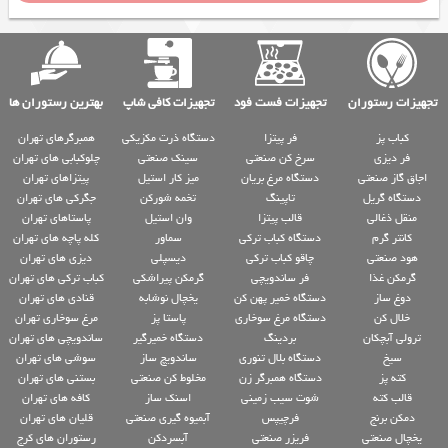
تجهیزات رستوران
تجهیزات فست فود
تجهیزات کافی شاپ
بهترین رستوران ها
کباب پز
فر پیتزا
دستگاه ذرت مکزیکی
همبرگرهای تهران
فر دیزی
سرخ کن صنعتی
سینک صنعتی
چلوکبابی های تهران
اجاق گاز صنعتی
دستگاه مرغ بریان
میز کار استیل
پیتزاهای تهران
دستگاه گریل
تاپینگ
تخمه شورکن
جگرکی های تهران
منقل ذغالی
قالب پیتزا
وان استیل
پاستاهای تهران
کانتر گرم
دستگاه کباب ترکی
سماور
کله پاچه های تهران
هود صنعتی
چاقو کباب ترکی
دیسپلی
دیزی های تهران
گرمکن غذا
فر ساندویچی
گرمکن پیراشکی
کباب ترکی های تهران
دوغ ساز
دستگاه خمیر پهن کن
یخچال نوشابه
قنادی های تهران
خلال کن
دستگاه مرغ سوخاری
پاستا پز
مرغ سوخاری تهران
ترولی آبچکان
بردینگ
دستگاه خمیرگیر
ساندویچی های تهران
سیخ
دستگاه بلال تنوری
ساندویچ ساز
سوشی های تهران
کته پز
دستگاه همبرگر زن
مخلوط کن صنعتی
بستنی های تهران
قالب کته
شوت سیب زمینی
اسنک ساز
کافه های تهران
دمکن برنج
فرچیپس
آبمیوه گیری صنعتی
قلیان های تهران
یخچال صنعتی
فریزر صنعتی
آبسردکن
رستوران های کرج