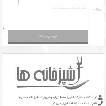
دیدگاه :
ارائه کننده : شرکت آشپزخانه ها (تولیدی تجهیزات آشپزخانه صنعتی)
تلفن : 09356107101 تورج امین فر