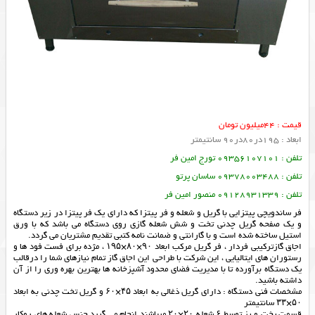
قیمت : 44میلیون تومان
ابعاد : 195در80در90 سانتیمتر
تلفن : 09356107101 تورج امین فر
تلفن : 09378003488 ساسان پرتو
تلفن : 09128931339 منصور امین فر
فر ساندویچی پیتزایی با گریل و شعله و فر پیتزا که دارای یک فر پیتزا در زیر دستگاه
و یک صفحه گریل چدنی تخت و شش شعله گازی روی دستگاه می باشد که با ورق
استیل ساخته شده است و با گارانتی و ضمانت نامه کتبی تقدیم مشتریان می گردد.
اجاق گازترکیبی فردار ، فر گریل مرکب ابعاد ۹۰×۸۰×۱۹۵ ، مژده برای فست فود ها و
رستوران های ایتالیایی ، این شرکت با طراحی این اجاق گاز تمام نیازهای شما را درقالب
یک دستگاه برآورده تا با مدیریت فضای محدود آشپزخانه ها بهترین بهره وری را از آن
داشته باشید.
مشخصات فنی دستگاه : دارای گریل ذغالی به ابعاد ۴۵×۶۰ و گریل تخت چدنی به ابعاد
۵۰×۳۳ سانتیمتر
قسمت پخت و پز توسط ۶ شعله ۲۰×۲۰ میباشند انجام می گیرد جنس شعله های روکار