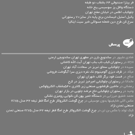
فر پیتزا صندوقی 24 بشقاب دو طبقه
دستگاه وافل پز سوسیسی پنج خانه
چلوکباب اطلس در خیابان مفتح تهران
پاتیل استیل خیساندن برنج پایه دار سایز70 رستورانی
سرخ کن طرح دین شعله مسواکی شیر سیت ایتالیا
پرسش
شادی علیپور در
ساندویچ بارن در مطهری تهران ساندویچی ارمنی
arya در
رستوران کباب ناب بناب تهران آیت الله کاشانی
سپیده در
چلوکبابی سماق تبریز در سعادت آباد تهران
میلاد در
ظرف دیزی آلومینیوم تک نفره دیزی سرا آبگوشت فروشی
صالح در
فست فود برگر کلاب شهران تهران
ماندانا در
رستوران چلوکبابی امیرخیز تبریز در کرج
رمضانی در
ماشین ظرفشویی صنعتی زیر کانتری 540بشقاب الکترولوکس
وحید در
رستوران چلوکبابی حاج مرشد چلویی در بازار تهران
محمد شفیق میرزایی در
دستگاه خمیر پهن کن نانوایی رومیزی غلتکی
عكس اللي شايفينها بدون موسيقى در
چرخ گوشت الکتروکار طرح امگا قطر تیغه 32 مدل ec75
صنعتی تمدن نژاد
کیک تولد با عکس بن تن در
چرخ گوشت الکتروکار طرح امگا قطر تیغه 32 مدل ec75 صنعتی تمدن
نژاد