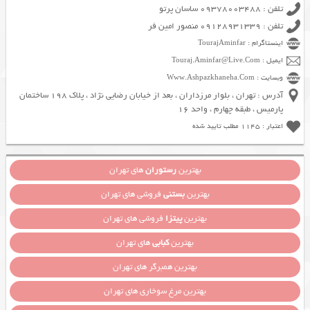
تلفن : 09378003488 ساسان پرتو
تلفن : 09128931339 منصور امین فر
اینستاگرام : TourajAminfar
ایمیل : Touraj.Aminfar@Live.Com
وبسایت : Www.Ashpazkhaneha.Com
آدرس : تهران ، بلوار مرزداران ، بعد از خیابان رضایی نژاد ، پلاک 198 ساختمان
پارمیس ، طبقه چهارم ، واحد 16
اعتبار : 1145 مطلب تایید شده
بهترین
رستوران
های تهران
بهترین
بستنی
فروشی های تهران
بهترین
پیتزا
فروشی های تهران
بهترین
کبابی
های تهران
بهترین همبرگر های تهران
بهترین مرغ سوخاری های تهران