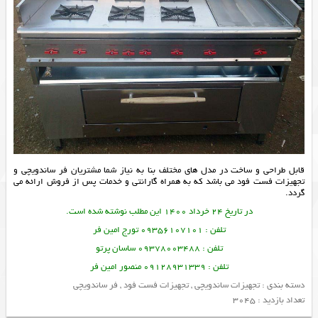
قابل طراحی و ساخت در مدل های مختلف بنا به نیاز شما مشتریان
فر ساندویچی
و
تجهیزات فست فود
می باشد که به همراه گارانتی و خدمات پس از فروش ارائه می
گردد.
در تاریخ 24 خرداد 1400 این مطلب نوشته شده است.
تلفن : 09356107101 تورج امین فر
تلفن : 09378003488 ساسان پرتو
تلفن : 09128931339 منصور امین فر
دسته بندی :
تجهیزات ساندویچی
,
تجهیزات فست فود
,
فر ساندویچی
تعداد بازدید : 3045