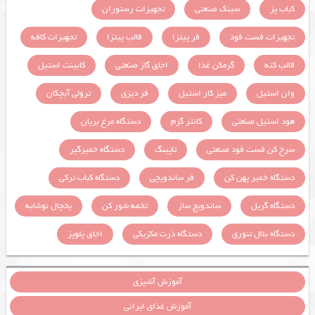
کباب پز
سینک صنعتی
تجهیزات رستوران
تجهیزات فست فود
فر پیتزا
قالب پیتزا
تجهیزات کافه
قالب کته
گرمکن غذا
اجاق گاز صنعتی
کابینت استیل
وان استیل
میز کار استیل
فر دیزی
ترولی آبچکان
هود استیل صنعتی
کانتر گرم
دستگاه مرغ بریان
سرخ کن فست فود صنعتی
تاپینگ
دستگاه خمیرگیر
دستگاه خمیر پهن کن
فر ساندویچی
دستگاه کباب ترکی
دستگاه گریل
ساندویچ ساز
تخمه شور کن
یخچال نوشابه
دستگاه بلال تنوری
دستگاه ذرت مکزیکی
اجاق پلوپز
آموزش آشپزی
آموزش غذای ایرانی