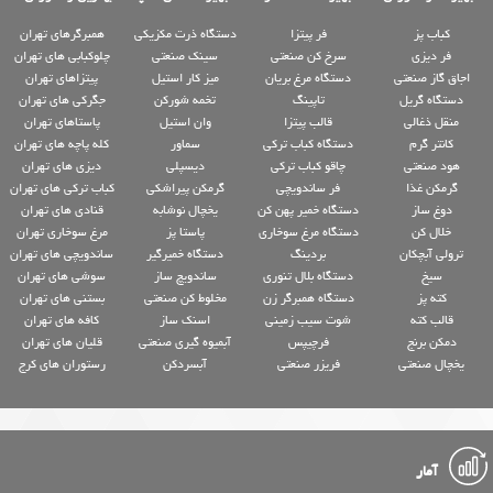
کباب پز
فر پیتزا
دستگاه ذرت مکزیکی
همبرگرهای تهران
فر دیزی
سرخ کن صنعتی
سینک صنعتی
چلوکبابی های تهران
اجاق گاز صنعتی
دستگاه مرغ بریان
میز کار استیل
پیتزاهای تهران
دستگاه گریل
تاپینگ
تخمه شورکن
جگرکی های تهران
منقل ذغالی
قالب پیتزا
وان استیل
پاستاهای تهران
کانتر گرم
دستگاه کباب ترکی
سماور
کله پاچه های تهران
هود صنعتی
چاقو کباب ترکی
دیسپلی
دیزی های تهران
گرمکن غذا
فر ساندویچی
گرمکن پیراشکی
کباب ترکی های تهران
دوغ ساز
دستگاه خمیر پهن کن
یخچال نوشابه
قنادی های تهران
خلال کن
دستگاه مرغ سوخاری
پاستا پز
مرغ سوخاری تهران
ترولی آبچکان
بردینگ
دستگاه خمیرگیر
ساندویچی های تهران
سیخ
دستگاه بلال تنوری
ساندویچ ساز
سوشی های تهران
کته پز
دستگاه همبرگر زن
مخلوط کن صنعتی
بستنی های تهران
قالب کته
شوت سیب زمینی
اسنک ساز
کافه های تهران
دمکن برنج
فرچیپس
آبمیوه گیری صنعتی
قلیان های تهران
یخچال صنعتی
فریزر صنعتی
آبسردکن
رستوران های کرج
آمار