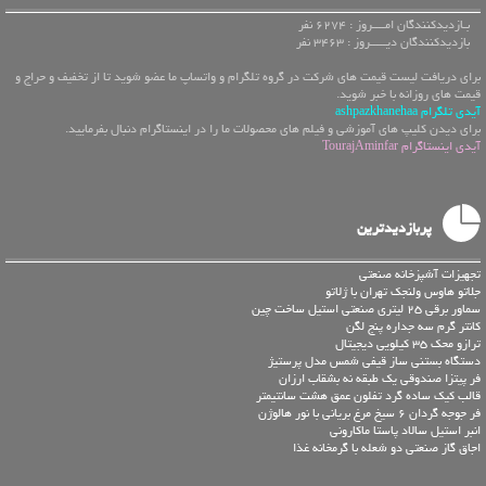
بـازدیدکنندگان امــــروز : 6274 نفر
بازدیدکنندگان دیـــــروز : 3463 نفر
برای دریافت لیست قیمت های شرکت در گروه تلگرام و واتساپ ما عضو شوید تا از تخفیف و حراج و
قیمت های روزانه با خبر شوید.
آیدی تلگرام ashpazkhanehaa
برای دیدن کلیپ های آموزشی و فیلم های محصولات ما را در اینستاگرام دنبال بفرمایید.
آیدی اینستاگرام TourajAminfar
پربازدیدترین
تجهیزات آشپزخانه صنعتی
جلاتو هاوس ولنجک تهران با ژلاتو
سماور برقی 25 لیتری صنعتی استیل ساخت چین
کانتر گرم سه جداره پنج لگن
ترازو محک 35 کیلویی دیجیتال
دستگاه بستنی ساز قیفی شمس مدل پرستیژ
فر پیتزا صندوقی یک طبقه نه بشقاب ارزان
قالب کیک ساده گرد تفلون عمق هشت سانتیمتر
فر جوجه گردان 6 سیخ مرغ بریانی با نور هالوژن
انبر استیل سالاد پاستا ماکارونی
اجاق گاز صنعتی دو شعله با گرمخانه غذا