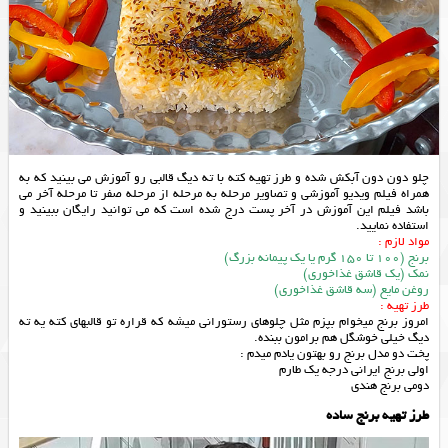
چلو دون دون آبکش شده و طرز تهیه کته با ته دیگ قالبی رو آموزش می بینید که به
همراه فیلم ویدیو آموزشی و تصاویر مرحله به مرحله از مرحله صفر تا مرحله آخر می
باشد فیلم این آموزش در آخر پست درج شده است که می توانید رایگان ببینید و
استفاده نمایید.
مواد لازم :
برنج (100 تا 150 گرم یا یک پیمانه بزرگ)
نمک (یک قاشق غذاخوری)
روغن مایع (سه قاشق غذاخوری)
طرز تهیه :
امروز برنج میخوام بپزم مثل چلوهای رستورانی میشه که قراره تو قالبهای کته یه ته
دیگ خیلی خوشگل هم برامون ببنده.
پخت دو مدل برنج رو بهتون یادم میدم :
اولی برنج ایرانی درجه یک طارم
دومی برنج هندی
طرز تهیه برنج ساده