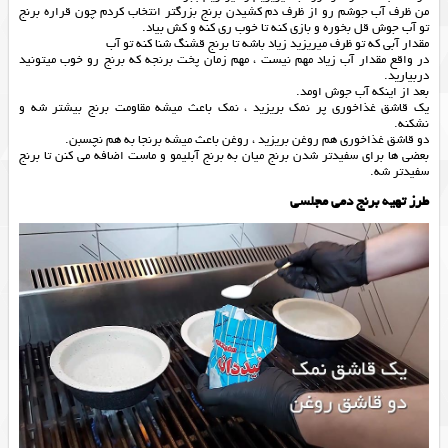
من ظرف آب جوشم رو از ظرف دم کشیدن برنج بزرگتر انتخاب کردم چون قراره برنج
تو آب جوش قل بخوره و بازی کنه تا خوب ری کنه و کش بیاد.
مقدار آبی که تو ظرف میریزید زیاد باشه تا برنج قشنگ شنا کنه تو آب
در واقع مقدار آب زیاد مهم نیست ، مهم زمان پخت برنجه که برنج رو خوب میتونید
دربیارید.
بعد از اینکه آب جوش اومد.
یک قاشق غذاخوری پر نمک بریزید ، نمک باعث میشه مقاومت برنج بیشتر شه و
نشکنه.
دو قاشق غذاخوری هم روغن بریزید ، روغن باعث میشه برنجا به هم نچسبن.
بعضی ها برای سفیدتر شدن برنج میان به برنج آبلیمو و ماست اضافه می کنن تا برنج
سفیدتر شه.
طرز تهیه برنج دمی مجلسی