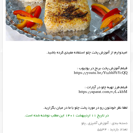
امیدوارم از آموزش پخت چلو استفاده مفیدی کرده باشید.
فیلم آموزش پخت برنج در یوتیوب :
https://youtu.be/Yt8bhFbYcQQ
فیلم طرز تهیه چلو در آپارات :
https://aparat.com/v/L0kbM
لطفا نظر خودتون رو در مورد پخت چلو با ما در میان بگزارید.
در تاریخ 11 اردیبهشت 1401 این مطلب نوشته شده است.
دسته بندی :
آموزش آشپزی
,
پلو
تعداد بازدید : 5544