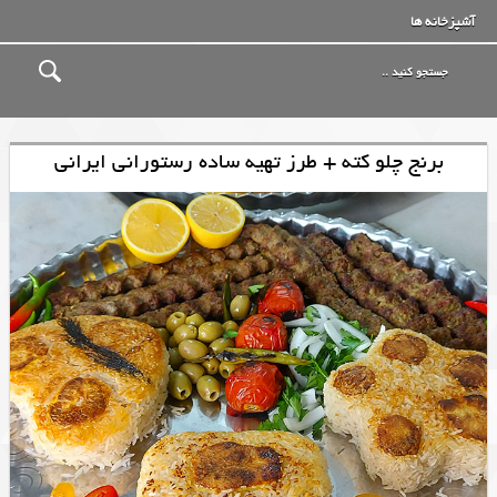
آشپزخانه ها
برنج چلو کته + طرز تهیه ساده رستورانی ایرانی