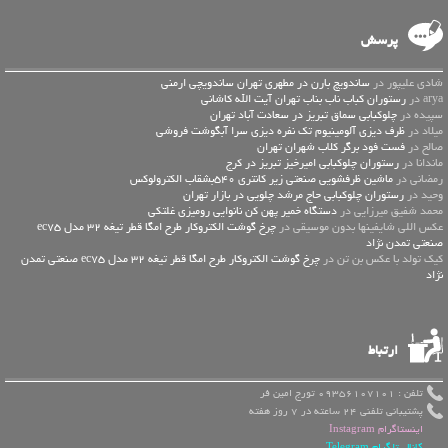
پرسش
شادی علیپور در
ساندویچ بارن در مطهری تهران ساندویچی ارمنی
arya در
رستوران کباب ناب بناب تهران آیت الله کاشانی
سپیده در
چلوکبابی سماق تبریز در سعادت آباد تهران
میلاد در
ظرف دیزی آلومینیوم تک نفره دیزی سرا آبگوشت فروشی
صالح در
فست فود برگر کلاب شهران تهران
ماندانا در
رستوران چلوکبابی امیرخیز تبریز در کرج
رمضانی در
ماشین ظرفشویی صنعتی زیر کانتری 540بشقاب الکترولوکس
وحید در
رستوران چلوکبابی حاج مرشد چلویی در بازار تهران
محمد شفیق میرزایی در
دستگاه خمیر پهن کن نانوایی رومیزی غلتکی
عكس اللي شايفينها بدون موسيقى در
چرخ گوشت الکتروکار طرح امگا قطر تیغه 32 مدل ec75
صنعتی تمدن نژاد
کیک تولد با عکس بن تن در
چرخ گوشت الکتروکار طرح امگا قطر تیغه 32 مدل ec75 صنعتی تمدن
نژاد
ارتباط
تلفن : 09356107101 تورج امین فر
پشتیبانی تلفنی 24 ساعته در 7 روز هفته
اینستاگرام Instagram
کانال تلگرام Telegram