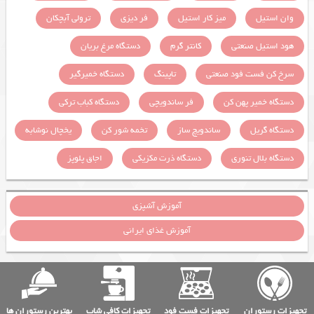
وان استیل
میز کار استیل
فر دیزی
ترولی آبچکان
هود استیل صنعتی
کانتر گرم
دستگاه مرغ بریان
سرخ کن فست فود صنعتی
تاپینگ
دستگاه خمیرگیر
دستگاه خمیر پهن کن
فر ساندویچی
دستگاه کباب ترکی
دستگاه گریل
ساندویچ ساز
تخمه شور کن
یخچال نوشابه
دستگاه بلال تنوری
دستگاه ذرت مکزیکی
اجاق پلوپز
آموزش آشپزی
آموزش غذای ایرانی
تجهیزات رستوران
تجهیزات فست فود
تجهیزات کافی شاپ
بهترین رستوران ها