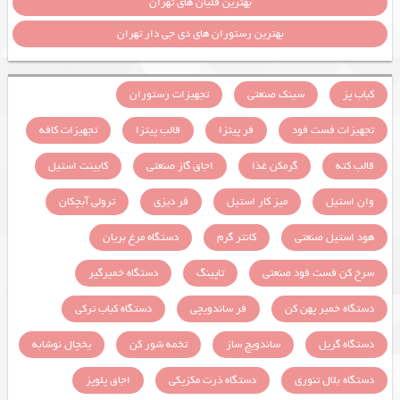
بهترین قلیان های تهران
بهترین رستوران های دی جی دار تهران
کباب پز
سینک صنعتی
تجهیزات رستوران
تجهیزات فست فود
فر پیتزا
قالب پیتزا
تجهیزات کافه
قالب کته
گرمکن غذا
اجاق گاز صنعتی
کابینت استیل
وان استیل
میز کار استیل
فر دیزی
ترولی آبچکان
هود استیل صنعتی
کانتر گرم
دستگاه مرغ بریان
سرخ کن فست فود صنعتی
تاپینگ
دستگاه خمیرگیر
دستگاه خمیر پهن کن
فر ساندویچی
دستگاه کباب ترکی
دستگاه گریل
ساندویچ ساز
تخمه شور کن
یخچال نوشابه
دستگاه بلال تنوری
دستگاه ذرت مکزیکی
اجاق پلوپز