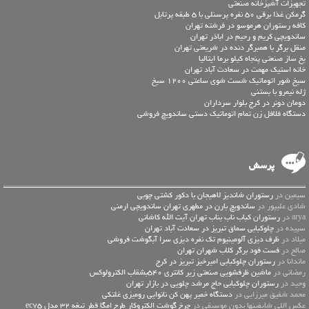
تجهیزات آشپزخانه صنعتی
گرمکن غذا برقی 50 نفره پرسنلی با 5 طبقه پرتابل
کافه رستوران هرموسو در فرشته تهران
ساندویچی کریم و رحیم در اباذر تهران
منقل برگر با همبرگر دنده در شریعتی تهران
یخ ساز صنعتی پنجاه کیلو برما ایتالیا
خانه استیک مهمت در سعادت آباد تهران
سیخ شور اتوماتیک شست شوی ساعتی 1200 سیخ
ژله نیمرو با بستنی
دومان دونر در کرج بلوار سرداران
دستگاه فلافل زن تمام اتوماتیک دستی ساندویچ فروشی
پرسش
سیمین در
رستوران شاندیز لاهیجان با دکور کشتی چوبی
شادی علیپور در
ساندویچ بارن در مطهری تهران ساندویچی ارمنی
arya در
رستوران کباب ناب بناب تهران آیت الله کاشانی
سپیده در
چلوکبابی سماق تبریز در سعادت آباد تهران
میلاد در
ظرف دیزی آلومینیوم تک نفره دیزی سرا آبگوشت فروشی
صالح در
فست فود برگر کلاب شهران تهران
ماندانا در
رستوران چلوکبابی امیرخیز تبریز در کرج
رمضانی در
ماشین ظرفشویی صنعتی زیر کانتری 540بشقاب الکترولوکس
وحید در
رستوران چلوکبابی حاج مرشد چلویی در بازار تهران
محمد شفیق میرزایی در
دستگاه خمیر پهن کن نانوایی رومیزی غلتکی
عكس اللي شايفينها بدون موسيقى در
چرخ گوشت الکتروکار طرح امگا قطر تیغه 32 مدل ec75