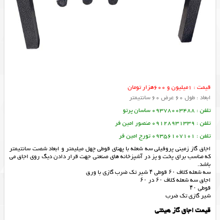
قیمت : 1میلیون و 600هزار تومان
ابعاد : طول 60 عرض 60 سانتیمتر
تلفن : 09378003488 ساسان پرتو
تلفن : 09128931339 منصور امین فر
تلفن : 09356107101 تورج امین فر
اجاق گاز زمینی پروفیلی سه شعله با پهنای قوطی چهل میلیمتر و ابعاد شصت سانتیمتر
که مناسب برای پخت و پز در آشپزخانه های صنعتی جهت قرار دادن دیگ روی اجاق می
باشد.
سه شعله کلاف ۶۰ قوطی ۴ شیر تک ضرب گازی با ورق
اجاق سه شعله کلاف ۶۰ در ۶۰
قوطی ۴۰
شیر گازی تک ضرب
قیمت اجاق گاز هیئتی