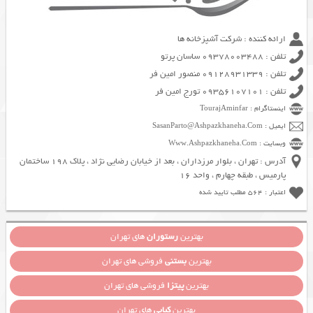
ارائه کننده : شرکت آشپزخانه ها
تلفن : 09378003488 ساسان پرتو
تلفن : 09128931339 منصور امین فر
تلفن : 09356107101 تورج امین فر
اینستاگرام : TourajAminfar
ایمیل : SasanParto@Ashpazkhaneha.Com
وبسایت : Www.Ashpazkhaneha.Com
آدرس : تهران ، بلوار مرزداران ، بعد از خیابان رضایی نژاد ، پلاک 198 ساختمان
پارمیس ، طبقه چهارم ، واحد 16
اعتبار : 564 مطلب تایید شده
بهترین
رستوران
های تهران
بهترین
بستنی
فروشی های تهران
بهترین
پیتزا
فروشی های تهران
بهترین
کبابی
های تهران