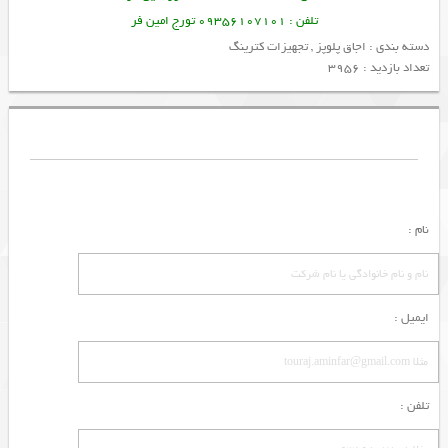
تلفن : 09356107101 تورج امین فر
دسته بندی :
اجاق پلوپز
,
تجهیزات کترینگ
تعداد بازدید : 3956
نام :
ایمیل :
تلفن :