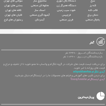
سیخ
دستگاه بلال تنوری
ساندویچ ساز
سوشی های تهران
کته پز
دستگاه همبرگر زن
مخلوط کن صنعتی
بستنی های تهران
قالب کته
شوت سیب زمینی
اسنک ساز
کافه های تهران
دمکن برنج
فرچیپس
آبمیوه گیری صنعتی
قلیان های تهران
یخچال صنعتی
فریزر صنعتی
آبسردکن
رستوران های کرج
آمار
بـازدیدکنندگان امــــروز : 2348 نفر
بازدیدکنندگان دیـــــروز : 10320 نفر
برای دریافت لیست قیمت های شرکت در گروه تلگرام و واتساپ ما عضو شوید تا از تخفیف و حراج و
قیمت های روزانه با خبر شوید.
آیدی تلگرام ashpazkhanehaa
برای دیدن کلیپ های آموزشی و فیلم های محصولات ما را در اینستاگرام دنبال بفرمایید.
آیدی اینستاگرام TourajAminfar
پربازدیدترین