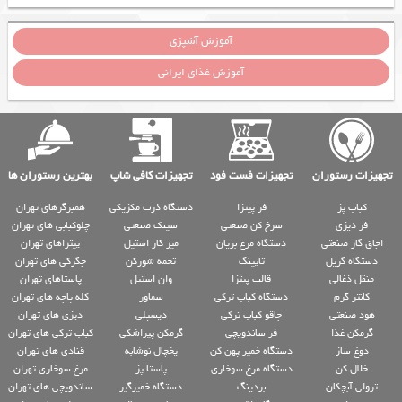
آموزش آشپزی
آموزش غذای ایرانی
تجهیزات رستوران
تجهیزات فست فود
تجهیزات کافی شاپ
بهترین رستوران ها
کباب پز
فر پیتزا
دستگاه ذرت مکزیکی
همبرگرهای تهران
فر دیزی
سرخ کن صنعتی
سینک صنعتی
چلوکبابی های تهران
اجاق گاز صنعتی
دستگاه مرغ بریان
میز کار استیل
پیتزاهای تهران
دستگاه گریل
تاپینگ
تخمه شورکن
جگرکی های تهران
منقل ذغالی
قالب پیتزا
وان استیل
پاستاهای تهران
کانتر گرم
دستگاه کباب ترکی
سماور
کله پاچه های تهران
هود صنعتی
چاقو کباب ترکی
دیسپلی
دیزی های تهران
گرمکن غذا
فر ساندویچی
گرمکن پیراشکی
کباب ترکی های تهران
دوغ ساز
دستگاه خمیر پهن کن
یخچال نوشابه
قنادی های تهران
خلال کن
دستگاه مرغ سوخاری
پاستا پز
مرغ سوخاری تهران
ترولی آبچکان
بردینگ
دستگاه خمیرگیر
ساندویچی های تهران