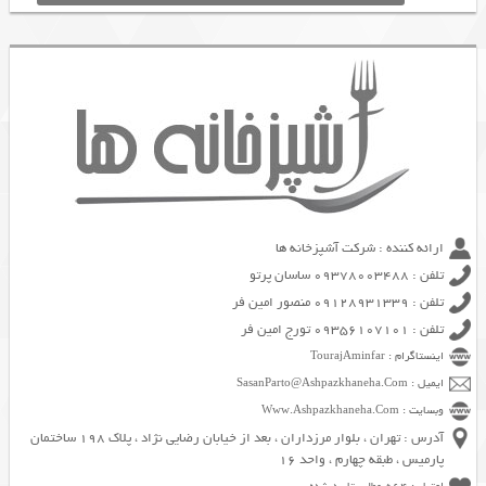
ارائه کننده : شرکت آشپزخانه ها
تلفن : 09378003488 ساسان پرتو
تلفن : 09128931339 منصور امین فر
تلفن : 09356107101 تورج امین فر
اینستاگرام : TourajAminfar
ایمیل : SasanParto@Ashpazkhaneha.Com
وبسایت : Www.Ashpazkhaneha.Com
آدرس : تهران ، بلوار مرزداران ، بعد از خیابان رضایی نژاد ، پلاک 198 ساختمان
پارمیس ، طبقه چهارم ، واحد 16