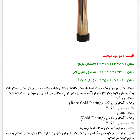
قیمت : موجود نیست
تلفن : 09378003488 ساسان پرتو
تلفن : 09128931339 منصور امین فر
تلفن : 09356107101 تورج امین فر
مودلر دارای دو رنگ جهت استفاده در کافه و کافی شاپ مناسب برای کوبیدن محتویات
و گارنیش انواع کوکتل برای آماده سازی هر نوع کوکتل می توان از مودلر استفاده کرد.
مودلر رز گلد
رنگ : آبکاری رز گلد (Rose Gold Plating)
کد محصول : ۳۰۵۶
مودلر طلایی
رنگ : آبکاری طلایی (Gold Plating)
کد محصول : ۳۰۵۶
مناسب برای کوبیدن نعنا ، انواع میوه
این ابزار برای کوبیدن گیاه ومیوه در کف لیوان کاربرد دارد مثل کوبیدن نعناع ولیمو
برای تهیه موهیتو.