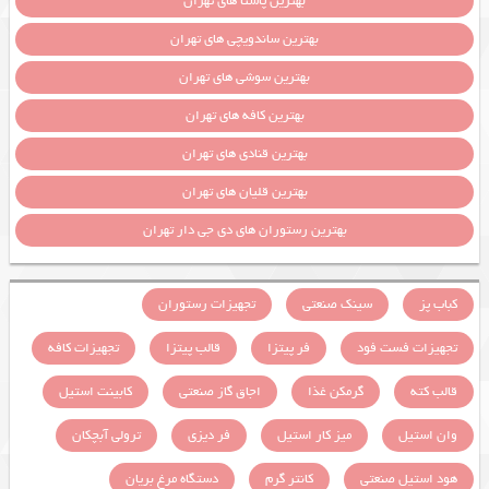
بهترین پاستا های تهران
بهترین ساندویچی های تهران
بهترین سوشی های تهران
بهترین کافه های تهران
بهترین قنادی های تهران
بهترین قلیان های تهران
بهترین رستوران های دی جی دار تهران
کباب پز
سینک صنعتی
تجهیزات رستوران
تجهیزات فست فود
فر پیتزا
قالب پیتزا
تجهیزات کافه
قالب کته
گرمکن غذا
اجاق گاز صنعتی
کابینت استیل
وان استیل
میز کار استیل
فر دیزی
ترولی آبچکان
هود استیل صنعتی
کانتر گرم
دستگاه مرغ بریان