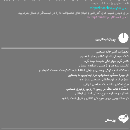
قیمت های روزانه با خبر شوید.
آیدی تلگرام ashpazkhanehaa
برای دیدن کلیپ های آموزشی و فیلم های محصولات ما را در اینستاگرام دنبال بفرمایید.
آیدی اینستاگرام TourajAminfar
پربازدیدترین
تجهیزات آشپزخانه صنعتی
کیک میوه ای آلبالو گیلاس هلو با فندق
کانتر گرم چهار لگن شیشه نیمه گرد
کابینت سه متری زمینی با صفحه استیل
دستگاه کباب ترکی رومیزی زانولی ایتالیا ظرفیت گوشت شصت کیلوگرم
فر پیتزا سنگی صندوقی طرح ایتالیایی نه بشقابی
سبزی خرد کن بشقابی صنعتی سایز 70
برنج آبکش با ته دیگ مجلسی ایرانی
دستگاه هات داگ پز ریلی 7 رولی رومیزی صنعتی
شیکر دو جداره مدرج دستی استیل کوکتل
فر ساندویچی چهار سرخ کن فلافل و گریل تخت با هود
پرسش