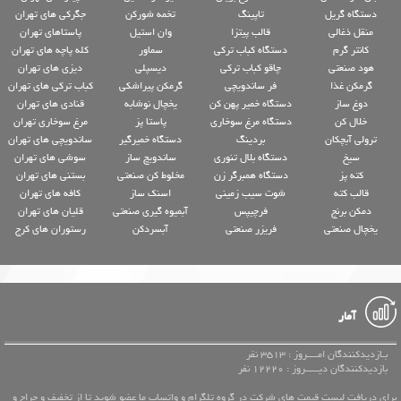
دستگاه گریل
تاپینگ
تخمه شورکن
جگرکی های تهران
منقل ذغالی
قالب پیتزا
وان استیل
پاستاهای تهران
کانتر گرم
دستگاه کباب ترکی
سماور
کله پاچه های تهران
هود صنعتی
چاقو کباب ترکی
دیسپلی
دیزی های تهران
گرمکن غذا
فر ساندویچی
گرمکن پیراشکی
کباب ترکی های تهران
دوغ ساز
دستگاه خمیر پهن کن
یخچال نوشابه
قنادی های تهران
خلال کن
دستگاه مرغ سوخاری
پاستا پز
مرغ سوخاری تهران
ترولی آبچکان
بردینگ
دستگاه خمیرگیر
ساندویچی های تهران
سیخ
دستگاه بلال تنوری
ساندویچ ساز
سوشی های تهران
کته پز
دستگاه همبرگر زن
مخلوط کن صنعتی
بستنی های تهران
قالب کته
شوت سیب زمینی
اسنک ساز
کافه های تهران
دمکن برنج
فرچیپس
آبمیوه گیری صنعتی
قلیان های تهران
یخچال صنعتی
فریزر صنعتی
آبسردکن
رستوران های کرج
آمار
بـازدیدکنندگان امــــروز : 3513 نفر
بازدیدکنندگان دیـــــروز : 12220 نفر
برای دریافت لیست قیمت های شرکت در گروه تلگرام و واتساپ ما عضو شوید تا از تخفیف و حراج و