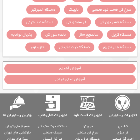
سرخ کن فست فود صنعتی
تاپینگ
دستگاه خمیرگیر
دستگاه خمیر پهن کن
فر ساندویچی
دستگاه کباب ترکی
دستگاه گریل
ساندویچ ساز
تخمه شور کن
یخچال نوشابه
دستگاه بلال تنوری
دستگاه ذرت مکزیکی
اجاق پلوپز
آموزش آشپزی
آموزش غذای ایرانی
تجهیزات رستوران
تجهیزات فست فود
تجهیزات کافی شاپ
بهترین رستوران ها
کباب پز
فر پیتزا
دستگاه ذرت مکزیکی
همبرگرهای تهران
فر دیزی
سرخ کن صنعتی
سینک صنعتی
چلوکبابی های تهران
اجاق گاز صنعتی
دستگاه مرغ بریان
میز کار استیل
پیتزاهای تهران