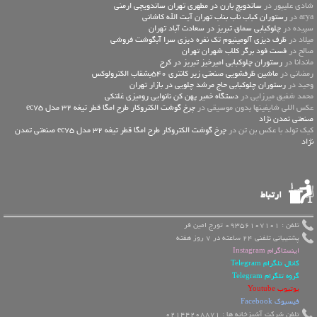
شادی علیپور در
ساندویچ بارن در مطهری تهران ساندویچی ارمنی
arya در
رستوران کباب ناب بناب تهران آیت الله کاشانی
سپیده در
چلوکبابی سماق تبریز در سعادت آباد تهران
میلاد در
ظرف دیزی آلومینیوم تک نفره دیزی سرا آبگوشت فروشی
صالح در
فست فود برگر کلاب شهران تهران
ماندانا در
رستوران چلوکبابی امیرخیز تبریز در کرج
رمضانی در
ماشین ظرفشویی صنعتی زیر کانتری 540بشقاب الکترولوکس
وحید در
رستوران چلوکبابی حاج مرشد چلویی در بازار تهران
محمد شفیق میرزایی در
دستگاه خمیر پهن کن نانوایی رومیزی غلتکی
عكس اللي شايفينها بدون موسيقى در
چرخ گوشت الکتروکار طرح امگا قطر تیغه 32 مدل ec75
صنعتی تمدن نژاد
کیک تولد با عکس بن تن در
چرخ گوشت الکتروکار طرح امگا قطر تیغه 32 مدل ec75 صنعتی تمدن
نژاد
ارتباط
تلفن : 09356107101 تورج امین فر
پشتیبانی تلفنی 24 ساعته در 7 روز هفته
اینستاگرام Instagram
کانال تلگرام Telegram
گروه تلگرام Telegram
یوتیوب Youtube
فیسبوک Facebook
تلفن شرکت آشپزخانه ها : 02144208871