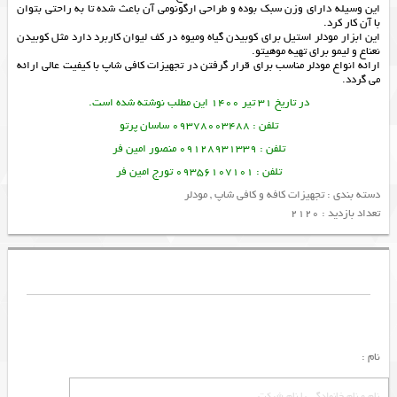
این وسیله دارای وزن سبک بوده و طراحی ارگونومی آن باعث شده تا به راحتی بتوان
با آن کار کرد.
این ابزار مودلر استیل برای کوبیدن گیاه ومیوه در کف لیوان کاربرد دارد مثل کوبیدن
نعناع و لیمو برای تهیه موهیتو.
ارائه انواع
مودلر
مناسب برای قرار گرفتن در
تجهیزات کافی شاپ
با کیفیت عالی ارائه
می گردد.
در تاریخ 31 تیر 1400 این مطلب نوشته شده است.
تلفن : 09378003488 ساسان پرتو
تلفن : 09128931339 منصور امین فر
تلفن : 09356107101 تورج امین فر
دسته بندی :
تجهیزات کافه و کافی شاپ
,
مودلر
تعداد بازدید : 2120
نام :