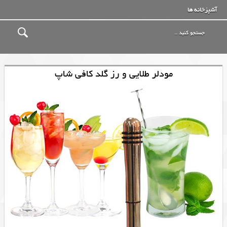
آشپزخانه ها
مودلر طلایی و رز گلد کافی شاپ