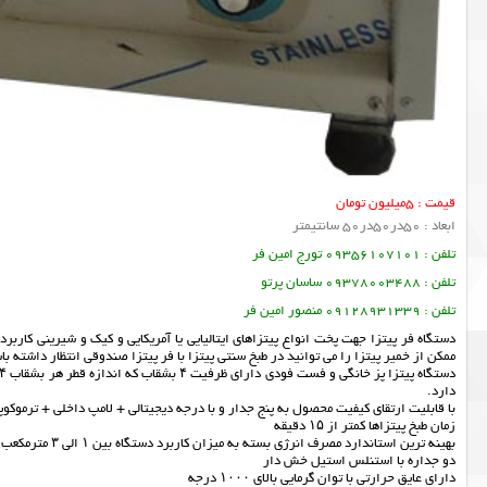
قیمت : 5میلیون تومان
ابعاد : 50در50در50 سانتیمتر
تلفن : 09356107101 تورج امین فر
تلفن : 09378003488 ساسان پرتو
تلفن : 09128931339 منصور امین فر
دستگاه فر پیتزا جهت پخت انواع پیتزاهای ایتالیایی یا آمریکایی و کیک و شیرینی کاربرد
ممکن از خمیر پیتزا را می توانید در طبخ سنتی پیتزا با فر پیتزا صندوقی انتظار داشته با
دارد.
با قابلیت ارتقای کیفیت محصول به پنج جدار و با درجه دیجیتالی + لامپ داخلی + ترموکو
زمان طبخ پیتزاها کمتر از ۱۵ دقیقه
بهینه ترین استاندارد مصرف انرژی بسته به میزان کاربرد دستگاه بین ۱ الی ۳ مترمکعب مصرف گاز در ساعت
دو جداره با استنلس استیل خش دار
دارای عایق حرارتی با توان گرمایی بالای ۱۰۰۰ درجه