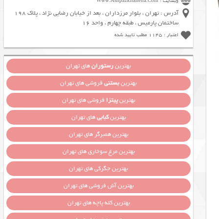
وبسایت : Www.Ashpazkhaneha.Com
آدرس : تهران ، بلوار مرزداران ، بعد از خیابان رضایی نژاد ، پلاک 198
ساختمان پارمیس ، طبقه چهارم ، واحد 16
اعتبار : 1145 مطلب تایید شده
بهترین
رستوران
های تهران
بهترین
بستنی
فروشی های تهران
بهترین
پیتزا
فروشی های تهران
بهترین
کبابی
های تهران
بهترین همبرگر های تهران
بهترین مرغ سوخاری های تهران
بهترین جگرکی های تهران
بهترین آش فروشی های تهران
بهترین کله پاچه های تهران