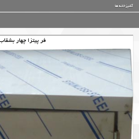
آشپزخانه ها
فر پیتزا چهار بشقا