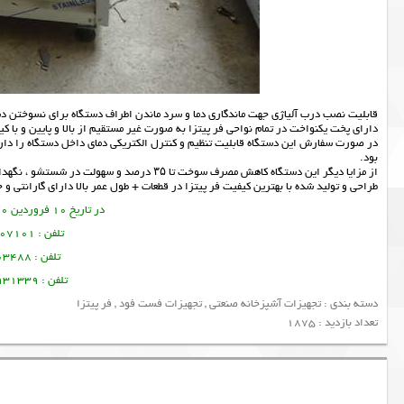
قابلیت نصب درب آلیاژی جهت ماندگاری دما و سرد ماندن اطراف دستگاه برای نسوختن 
دارای پخت یکنواخت در تمام نواحی فر پیتزا به صورت غیر مستقیم از بالا و پایین و با کیف
بود.
از مزایا دیگر این دستگاه کاهش مصرف سوخت تا ۳۵ درصد و سهولت در شستشو ، نگهداری و جابه جایی و کاربری آسان و کم حجم بودن در عین بازدهی بالا می باشد.
طراحی و تولید شده با بهترین کیفیت
فر پیتزا
در قطعات + طول عمر بالا دارای گارانتی 
در تاریخ 10 فروردین 1400 این مطلب نوشته شده است.
تلفن : 09356107101 تورج امین فر
تلفن : 09378003488 ساسان پرتو
تلفن : 09128931339 منصور امین فر
دسته بندی :
تجهیزات آشپزخانه صنعتی
,
تجهیزات فست فود
,
فر پیتزا
تعداد بازدید : 1875