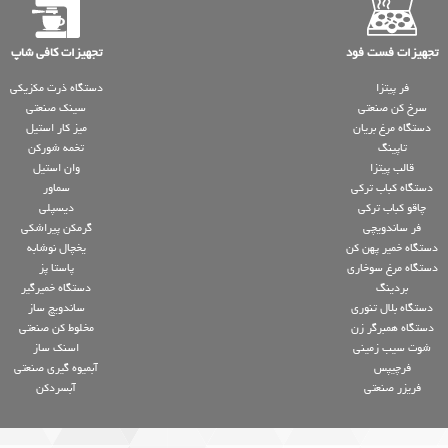
تجهیزات فست فود
تجهیزات کافی شاپ
فر پیتزا
دستگاه ذرت مکزیکی
سرخ کن صنعتی
سینک صنعتی
دستگاه مرغ بریان
میز کار استیل
تاپینگ
تخمه شورکن
قالب پیتزا
وان استیل
دستگاه کباب ترکی
سماور
چاقو کباب ترکی
دیسپلی
فر ساندویچی
گرمکن پیراشکی
دستگاه خمیر پهن کن
یخچال نوشابه
دستگاه مرغ سوخاری
پاستا پز
بردینگ
دستگاه خمیرگیر
دستگاه بلال تنوری
ساندویچ ساز
دستگاه همبرگر زن
مخلوط کن صنعتی
شوت سیب زمینی
اسنک ساز
فرچیپس
آبمیوه گیری صنعتی
فریزر صنعتی
آبسردکن