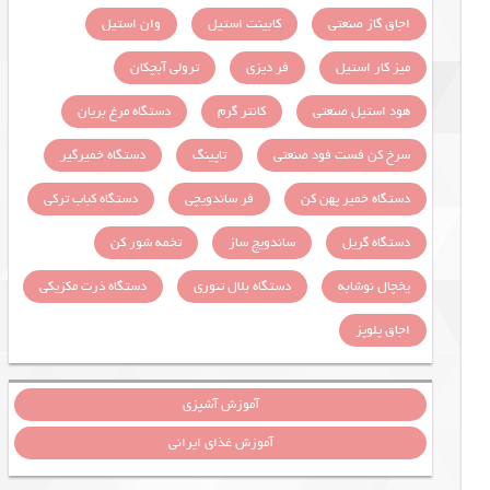
اجاق گاز صنعتی
کابینت استیل
وان استیل
میز کار استیل
فر دیزی
ترولی آبچکان
هود استیل صنعتی
کانتر گرم
دستگاه مرغ بریان
سرخ کن فست فود صنعتی
تاپینگ
دستگاه خمیرگیر
دستگاه خمیر پهن کن
فر ساندویچی
دستگاه کباب ترکی
دستگاه گریل
ساندویچ ساز
تخمه شور کن
یخچال نوشابه
دستگاه بلال تنوری
دستگاه ذرت مکزیکی
اجاق پلوپز
آموزش آشپزی
آموزش غذای ایرانی