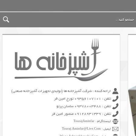
ارائه کننده : شرکت آشپزخانه ها (تولیدی تجهیزات آشپزخانه صنعتی)
تلفن : 09356107101 تورج امین فر
تلفن : 09378003488 ساسان پرتو
تلفن : 09128931339 منصور امین فر
اینستاگرام : TourajAminfar
ایمیل : Touraj.Aminfar@Live.Com