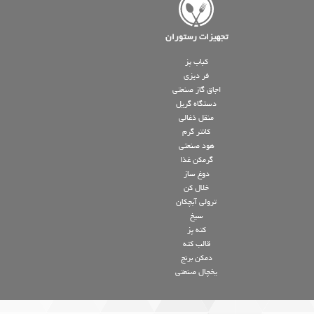
تجهیزات رستوران
کباب پز
فر دیزی
اجاق گاز صنعتی
دستگاه گریل
منقل ذغالی
کانتر گرم
هود صنعتی
گرمکن غذا
دوغ ساز
خلال کن
ترولی آبچکان
سیخ
کته پز
قالب کته
دمکن برنج
یخچال صنعتی