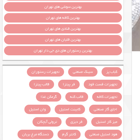
بهترین سوشی های تهران
بهترین کافه های تهران
بهترین قنادی های تهران
بهترین قلیان های تهران
بهترین رستوران های دی جی دار تهران
کباب پز
سینک صنعتی
تجهیزات رستوران
تجهیزات فست فود
فر پیتزا
قالب پیتزا
تجهیزات کافه
قالب کته
گرمکن غذا
اجاق گاز صنعتی
کابینت استیل
وان استیل
میز کار استیل
فر دیزی
ترولی آبچکان
هود استیل صنعتی
کانتر گرم
دستگاه مرغ بریان