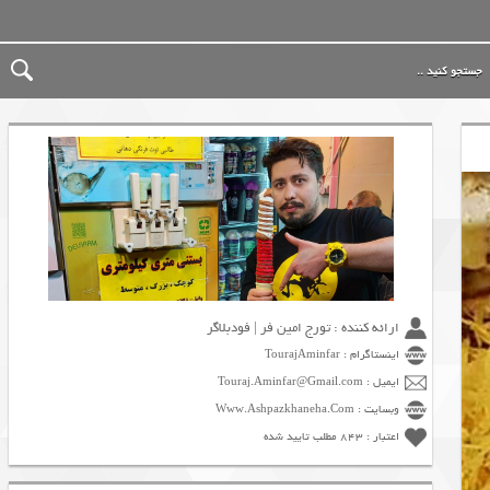
ارائه کننده : تورج امین فر | فودبلاگر
اینستاگرام : TourajAminfar
ایمیل : Touraj.Aminfar@Gmail.com
وبسایت : Www.Ashpazkhaneha.Com
اعتبار : 843 مطلب تایید شده