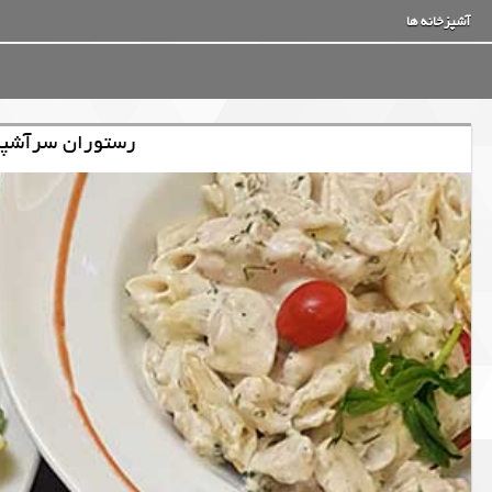
آشپزخانه ها
رستوران سرآشپز 