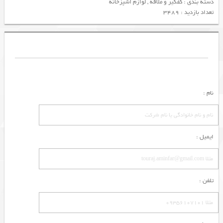
دسته بندی :
کفگیر و ملاقه
,
لوازم آشپزخانه
تعداد بازدید : 3489
نام :
ایمیل :
تلفن :