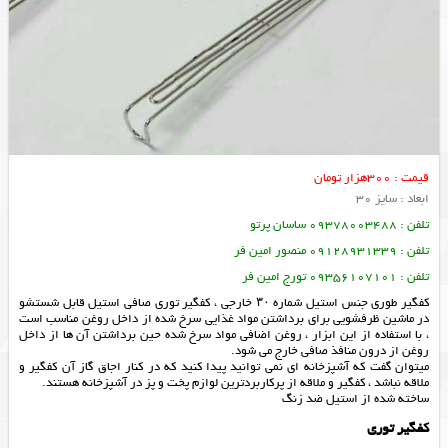
قیمت : 300هزار تومان
ابعاد : سایز 30
تلفن : 09378003488 ساسان پرتو
تلفن : 09128931339 منصور امین فر
تلفن : 09356107101 تورج امین فر
کفگیر طوری جنس استیل شماره ۳۰ خارجی ، کفگیر توری صافی استیل قابل شستشو
در ماشین ظرفشویی برای برداشتن مواد غذایی سرخ شده از داخل روغن مناسب است
، با استفاده از این ابزار ، روغن اضافی مواد سرخ شده حین برداشتن آن ها از داخل
روغن از درون منافذ صافی خارج می شود.
میتوان گفت که آشپزخانه ای نمی توانید پیدا کنید که در کنار اجاق گاز آن کفگیر و
ملاقه نباشد ، کفگیر و ملاقه از پرکاربردترین لوازم پخت و پز در آشپزخانه هستند.
ساخته شده از استیل ضد زنگ
کفگیر توری