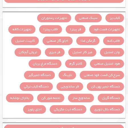
کباب پز
سینک صنعتی
تجهیزات رستوران
تجهیزات فست فود
فر پیتزا
قالب پیتزا
تجهیزات کافه
قالب کته
گرمکن غذا
اجاق گاز صنعتی
کابینت استیل
وان استیل
میز کار استیل
فر دیزی
ترولی آبچکان
هود استیل صنعتی
کانتر گرم
دستگاه مرغ بریان
سرخ کن فست فود صنعتی
تاپینگ
دستگاه خمیرگیر
دستگاه خمیر پهن کن
فر ساندویچی
دستگاه کباب ترکی
دستگاه گریل
ساندویچ ساز
تخمه شور کن
یخچال نوشابه
دستگاه بلال تنوری
دستگاه ذرت مکزیکی
اجاق پلوپز