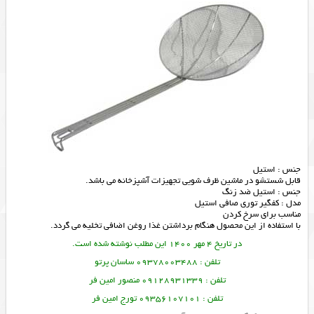
جنس : استیل
قابل شستشو در ماشین ظرف شویی
تجهیزات آشپزخانه
می باشد.
جنس : استیل ضد زنگ
مدل : کفگیر توری صافی استیل
مناسب برای سرخ کردن
با استفاده از این محصول هنگام برداشتن غذا روغن اضافی تخلیه می گردد.
در تاریخ 4 مهر 1400 این مطلب نوشته شده است.
تلفن : 09378003488 ساسان پرتو
تلفن : 09128931339 منصور امین فر
تلفن : 09356107101 تورج امین فر