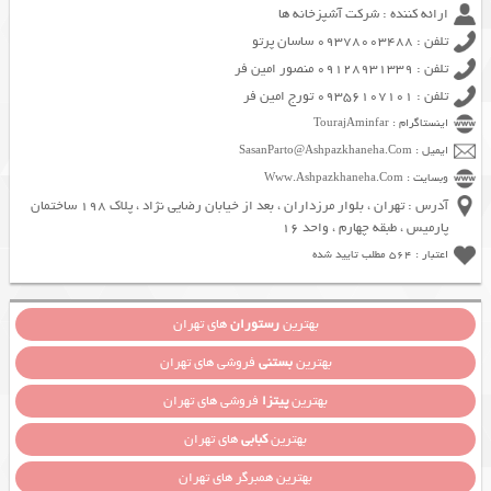
ارائه کننده : شرکت آشپزخانه ها
تلفن : 09378003488 ساسان پرتو
تلفن : 09128931339 منصور امین فر
تلفن : 09356107101 تورج امین فر
اینستاگرام : TourajAminfar
ایمیل : SasanParto@Ashpazkhaneha.Com
وبسایت : Www.Ashpazkhaneha.Com
آدرس : تهران ، بلوار مرزداران ، بعد از خیابان رضایی نژاد ، پلاک 198 ساختمان
پارمیس ، طبقه چهارم ، واحد 16
اعتبار : 564 مطلب تایید شده
بهترین
رستوران
های تهران
بهترین
بستنی
فروشی های تهران
بهترین
پیتزا
فروشی های تهران
بهترین
کبابی
های تهران
بهترین همبرگر های تهران