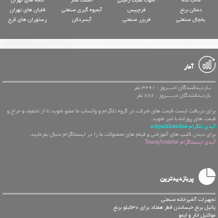
قالب کته
شوت سیب زمینی
اسنک ساز
کافه های تهران
دمکن برنج
فرچیپس
آبمیوه گیری صنعتی
قلیان های تهران
یخچال صنعتی
فریزر صنعتی
آبسردکن
رستوران های کرج
آمار
بـازدیدکنندگان امــــروز : 3291 نفر
بازدیدکنندگان دیـــــروز : 786 نفر
برای دریافت لیست قیمت های شرکت در گروه تلگرام و واتساپ ما عضو شوید تا از تخفیف و حراج و
قیمت های روزانه با خبر شوید.
آیدی تلگرام ashpazkhanehaa
برای دیدن کلیپ های آموزشی و فیلم های محصولات ما را در اینستاگرام دنبال بفرمایید.
آیدی اینستاگرام TourajAminfar
پربازدیدترین
تجهیزات آشپزخانه صنعتی
پاتیل برنج خیساندن قطر هفتاد برای 30کیلو برنج
موکتیل انار و لیمو