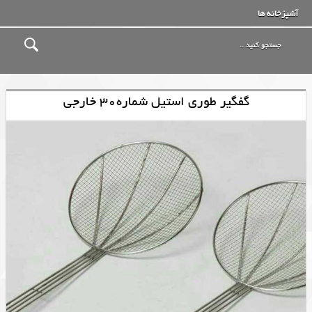
آشپزخانه ها
گفگیر طوری استیل شماره30 خارجی