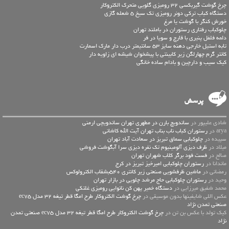
چرخ گوشت گیربکسی 32 رومیزی گلویی متحرک الکتروکار
دستگاه کباب ترکی دونر رومیزی تک سیخ 5 شعله گازی
خورش کنگر با گوشت یا مرغ
چلوکباب رفتاری رستوران در باملند تهران
دلمه فلفل پنیری با قارچ و سویا در فر
تابه استیل خارجی دهنه سایز 53 سانتیمتر درب دار مارک اسمارت
کانتر گرم چهارلگن زیر کابینتی با پیشخوان شیشه ای زاویه دار
کیک سیب و دارچین و بادام ساده خانگی
پرسش
شادی علیپور در
ساندویچ بارن در مطهری تهران ساندویچی ارمنی
arya در
رستوران کباب ناب بناب تهران آیت الله کاشانی
سپیده در
چلوکبابی سماق تبریز در سعادت آباد تهران
میلاد در
ظرف دیزی آلومینیوم تک نفره دیزی سرا آبگوشت فروشی
صالح در
فست فود برگر کلاب شهران تهران
ماندانا در
رستوران چلوکبابی امیرخیز تبریز در کرج
رمضانی در
ماشین ظرفشویی صنعتی زیر کانتری 540بشقاب الکترولوکس
وحید در
رستوران چلوکبابی حاج مرشد چلویی در بازار تهران
محمد شفیق میرزایی در
دستگاه خمیر پهن کن نانوایی رومیزی غلتکی
عكس اللي شايفينها بدون موسيقى در
چرخ گوشت الکتروکار طرح امگا قطر تیغه 32 مدل ec75
صنعتی تمدن نژاد
کیک تولد با عکس بن تن در
چرخ گوشت الکتروکار طرح امگا قطر تیغه 32 مدل ec75 صنعتی تمدن
نژاد