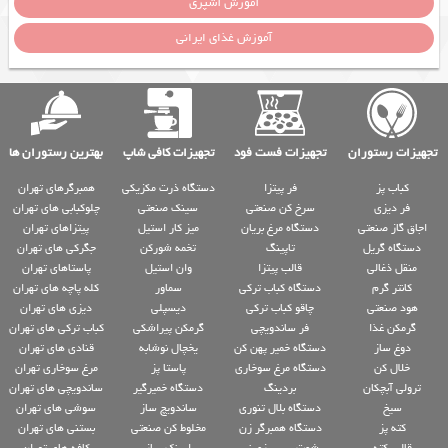
آموزش آشپزی
آموزش غذای ایرانی
تجهیزات رستوران
تجهیزات فست فود
تجهیزات کافی شاپ
بهترین رستوران ها
کباب پز
فر پیتزا
دستگاه ذرت مکزیکی
همبرگرهای تهران
فر دیزی
سرخ کن صنعتی
سینک صنعتی
چلوکبابی های تهران
اجاق گاز صنعتی
دستگاه مرغ بریان
میز کار استیل
پیتزاهای تهران
دستگاه گریل
تاپینگ
تخمه شورکن
جگرکی های تهران
منقل ذغالی
قالب پیتزا
وان استیل
پاستاهای تهران
کانتر گرم
دستگاه کباب ترکی
سماور
کله پاچه های تهران
هود صنعتی
چاقو کباب ترکی
دیسپلی
دیزی های تهران
گرمکن غذا
فر ساندویچی
گرمکن پیراشکی
کباب ترکی های تهران
دوغ ساز
دستگاه خمیر پهن کن
یخچال نوشابه
قنادی های تهران
خلال کن
دستگاه مرغ سوخاری
پاستا پز
مرغ سوخاری تهران
ترولی آبچکان
بردینگ
دستگاه خمیرگیر
ساندویچی های تهران
سیخ
دستگاه بلال تنوری
ساندویچ ساز
سوشی های تهران
کته پز
دستگاه همبرگر زن
مخلوط کن صنعتی
بستنی های تهران