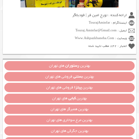
ارائه کننده : تورج امین فر | فودبلاگر
اینستاگرام : TourajAminfar
ایمیل : Touraj.Aminfar@Gmail.com
وبسایت : Www.Ashpazkhaneha.Com
اعتبار : 842 مطلب تایید شده
بهترین
رستوران
های تهران
بهترین
بستنی
فروشی های تهران
بهترین
پیتزا
فروشی های تهران
بهترین
کبابی
های تهران
بهترین همبرگر های تهران
بهترین مرغ سوخاری های تهران
بهترین جگرکی های تهران