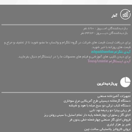
آمار
بـازدیدکنندگان امــــروز : 890 نفر
بازدیدکنندگان دیـــــروز : 3463 نفر
برای دریافت لیست قیمت های شرکت در گروه تلگرام و واتساپ ما عضو شوید تا از تخفیف و حراج و
قیمت های روزانه با خبر شوید.
آیدی تلگرام ashpazkhanehaa
برای دیدن کلیپ های آموزشی و فیلم های محصولات ما را در اینستاگرام دنبال بفرمایید.
آیدی اینستاگرام TourajAminfar
پربازدیدترین
تجهیزات آشپزخانه صنعتی
دستگاه گرمخانه دیسپلی طرح آمریکایی مرغ سوخاری
دستگاه کباب ترکی دو سیخ مبله با هود و شیشه
فر ریلی پیتزا دو ردیفه نود تایی
اجاق گاز رستوران چهارشعله پایه دار تمام استیل با سینی روغن ریز
فروش اجاق گاز صنعتی چهارشعله خطی بدون فر
شیر پز هزار لیتری
ترولی کارولایز پلاستیکی ساخت چین