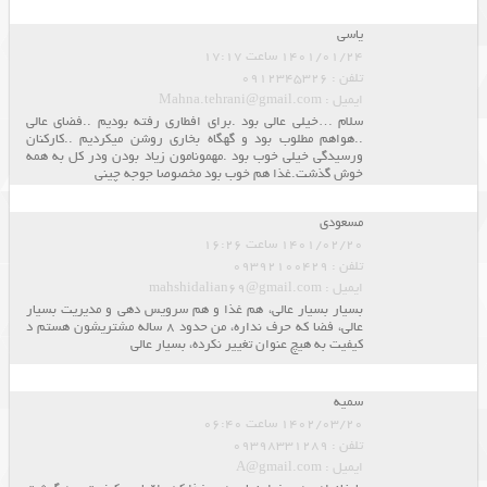
یاسی
1401/01/24 ساعت 17:17
تلفن : 0912345326
ایمیل : Mahna.tehrani@gmail.com
سلام …خیلی عالی بود .برای افطاری رفته بودیم ..فضای عالی
..هواهم مطلوب بود و گهگاه بخاری روشن میکردیم ..کارکنان
ورسیدگی خیلی خوب بود .‌مهمونامون زیاد بودن ودر کل به همه
خوش گذشت.غذا هم خوب بود مخصوصا جوجه چینی
مسعودی
1401/02/20 ساعت 16:26
تلفن : 09392100429
ایمیل : mahshidalian69@gmail.com
بسیار بسیار عالی، هم غذا و هم سرویس دهی و مدیریت بسیار
عالی، فضا که حرف نداره، من حدود 8 ساله مشتریشون هستم د
کیفیت به هیچ عنوان تغییر نکرده، بسیار عالی
سمیه
1402/03/20 ساعت 06:40
تلفن : 09398331289
ایمیل : A@gmail.com