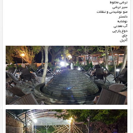
ترشی مخلوط
سیر ترشی
منو نوشیدنی و تنقلات
دلستر
نوشابه
آب معدنی
دوغ پارچی
چای
آجیل