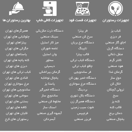
تجهیزات رستوران
تجهیزات فست فود
تجهیزات کافی شاپ
بهترین رستوران ها
کباب پز
فر پیتزا
دستگاه ذرت مکزیکی
همبرگرهای تهران
فر دیزی
سرخ کن صنعتی
سینک صنعتی
چلوکبابی های تهران
اجاق گاز صنعتی
دستگاه مرغ بریان
میز کار استیل
پیتزاهای تهران
دستگاه گریل
تاپینگ
تخمه شورکن
جگرکی های تهران
منقل ذغالی
قالب پیتزا
وان استیل
پاستاهای تهران
کانتر گرم
دستگاه کباب ترکی
سماور
کله پاچه های تهران
هود صنعتی
چاقو کباب ترکی
دیسپلی
دیزی های تهران
گرمکن غذا
فر ساندویچی
گرمکن پیراشکی
کباب ترکی های تهران
دوغ ساز
دستگاه خمیر پهن کن
یخچال نوشابه
قنادی های تهران
خلال کن
دستگاه مرغ سوخاری
پاستا پز
مرغ سوخاری تهران
ترولی آبچکان
بردینگ
دستگاه خمیرگیر
ساندویچی های تهران
سیخ
دستگاه بلال تنوری
ساندویچ ساز
سوشی های تهران
کته پز
دستگاه همبرگر زن
مخلوط کن صنعتی
بستنی های تهران
قالب کته
شوت سیب زمینی
اسنک ساز
کافه های تهران
دمکن برنج
فرچیپس
آبمیوه گیری صنعتی
قلیان های تهران
یخچال صنعتی
فریزر صنعتی
آبسردکن
رستوران های کرج