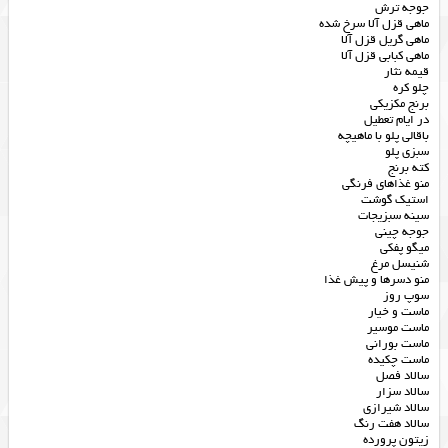
جوجه ترش
ماهی قزل آلا سرخ شده
ماهی گریل قزل آلا
ماهی کبابی قزل آلا
قیمه نثار
چلو کره
برنج مکزیکی
در ایام تعطیل
باقالی پلو با ماهیچه
سبزی پلو
کته برنج
منو غذاهای فرنگی
استیک گوشت
سینه سبزیجات
جوجه چینی
میگو پفکی
شنیسل مرغ
منو دسرها و پیش غذا
سوپ روز
ماست و خیار
ماست موسیر
ماست بورانی
ماست چکیده
سالاد فصل
سالاد سزار
سالاد شیرازی
سالاد هفت رنگ
زیتون پرورده