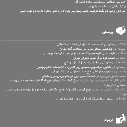
شیرینی شکلاتی بیسکویت ساده قالب گل
پیتزا بولکی در ستارخان تهران
سرخکن برقی دو لگنه ظرفیت هفت ونیم لیتر پایه دار با شیر تخلیه مارک دیاموند چینی
پرسش
arya در
رستوران کباب ناب بناب تهران آیت الله کاشانی
سپیده در
چلوکبابی سماق تبریز در سعادت آباد تهران
میلاد در
ظرف دیزی آلومینیوم تک نفره دیزی سرا آبگوشت فروشی
صالح در
فست فود برگر کلاب شهران تهران
ماندانا در
رستوران چلوکبابی امیرخیز تبریز در کرج
رمضانی در
ماشین ظرفشویی صنعتی زیر کانتری 540بشقاب الکترولوکس
وحید در
رستوران چلوکبابی حاج مرشد چلویی در بازار تهران
محمد شفیق میرزایی در
دستگاه خمیر پهن کن نانوایی رومیزی غلتکی
عكس اللي شايفينها بدون موسيقى در
چرخ گوشت الکتروکار طرح امگا قطر تیغه 32 مدل ec75
صنعتی تمدن نژاد
کیک تولد با عکس بن تن در
چرخ گوشت الکتروکار طرح امگا قطر تیغه 32 مدل ec75 صنعتی تمدن
نژاد
locfa در
رستوران وایکینگ خانه گریل در زعفرانیه تهران
ارتباط