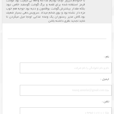
با خانوادم دیروز اونجا بودیم غذا که واقعا بی کیفیت بود گوشت
قرمز استفاده شده برای لقمه و برگ گوشت گوسفند خالص نبود
بلکه مقدار بیشترش گوشت بوقلمون و دنبه بود جوجه هم خوب
مزه دار نشده بود و بوی ضخم میداد .سرویس دهی بسیار ضعیف
بود.کاش مدیر رستوران یک وعده غذایی اونجا میل میکردن تا
شاید تجدید نظری داشته باشن
نام :
ایمیل :
تلفن :