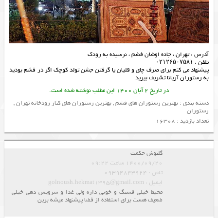
آدرس : تهران ، جاده اوشان فشم ، نرسیده به رودک
تلفن : ۰۲۱۲۶۵۰۷۵۸۱
پیشنهاد می کنم برای صرف چای و قلیان یا گرفتن جشن تولد کوچک اگر در فشم بودید
به
رستوران
آریانا تشریف ببرید
در تاریخ 2 آبان 1400 این مطلب نوشته شده است.
دسته بندی :
بهترین رستوران های فشم
,
بهترین رستوران های کنار رودخانه تهران
,
رستوران
تعداد بازدید : 16308
گلنوش حکمت
1400/09/20 ساعت 09:22
تلفن : 09394843924
ایمیل : golnoush.hekmat1395@gmail.com
محیط خیلی قشنگ و خوبی داره ولی غذا و سرویس دهی خیلی
ضعیف هست برای استفاده از فضا پیشنهاد میشه برین