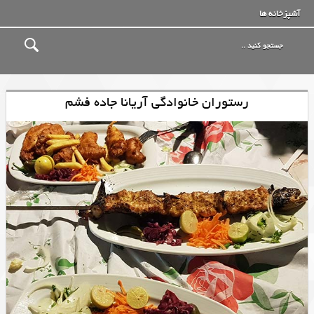
آشپزخانه ها
رستوران خانوادگی آریانا جاده فشم