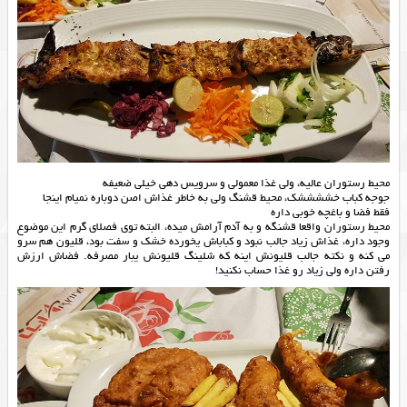
محيط رستوران عاليه، ولى غذا معمولى و سرويس دهى خيلى ضعيفه
جوجه كباب خششششك، محيط قشنگ ولي به خاطر غذاش اصن دوباره نميام اينجا
فقط فضا و‌ باغچه خوبی داره
محیط رستوران واقعا قشنگه و به آدم آرامش میده، البته توی فصلای گرم این موضوع
وجود داره، غذاش زیاد جالب نبود و کباباش یخورده خشک و سفت بود، قلیون هم سرو
می کنه و نکته جالب قلیونش اینه که شلینگ قلیونش یبار مصرفه. فضاش ارزش
رفتن داره ولی زیاد رو غذا حساب نکنید!