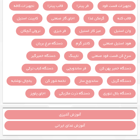
تجهیزات فست فود
فر پیتزا
قالب پیتزا
تجهیزات کافه
قالب کته
گرمکن غذا
اجاق گاز صنعتی
کابینت استیل
وان استیل
میز کار استیل
فر دیزی
ترولی آبچکان
هود استیل صنعتی
کانتر گرم
دستگاه مرغ بریان
سرخ کن فست فود صنعتی
تاپینگ
دستگاه خمیرگیر
دستگاه خمیر پهن کن
فر ساندویچی
دستگاه کباب ترکی
دستگاه گریل
ساندویچ ساز
تخمه شور کن
یخچال نوشابه
دستگاه بلال تنوری
دستگاه ذرت مکزیکی
اجاق پلوپز
آموزش آشپزی
آموزش غذای ایرانی