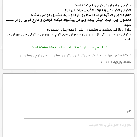
جگرکی برادران در کرج واقع شده است
جگرکی جگر ، دل و قلوه ، جگرکی برادران کرج
طعم جادویی جیگرهای اینجا شما رو بارها و بارها مشتری خودش میکنه
محصول ویژه اینجا جیگر پیچه ولی من پیشنهاد میکنم کوهان و قارچ کبابی رو از دست
ندید!
نگران تازگی نباشید فروششون انقدر زیاده چیزی نمیمونه
جگرکی برادران یکی از
بهترین رستوران های کرج
و
بهترین جگرکی های تهران
می
باشد.
در تاریخ 10 آبان 1402 این مطلب نوشته شده است.
دسته بندی :
بهترین جگرکی های تهران
,
بهترین رستوران های کرج
,
رستوران
تعداد بازدید : 6170
نام :