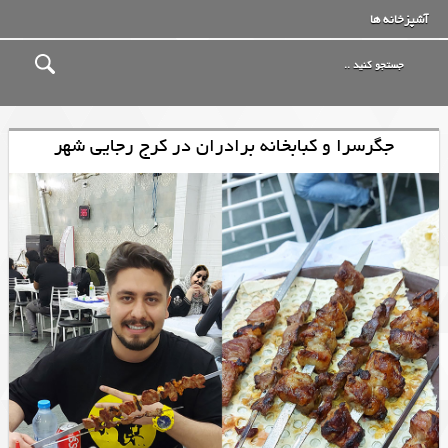
آشپزخانه ها
جگرسرا و کبابخانه برادران در کرج رجایی شهر