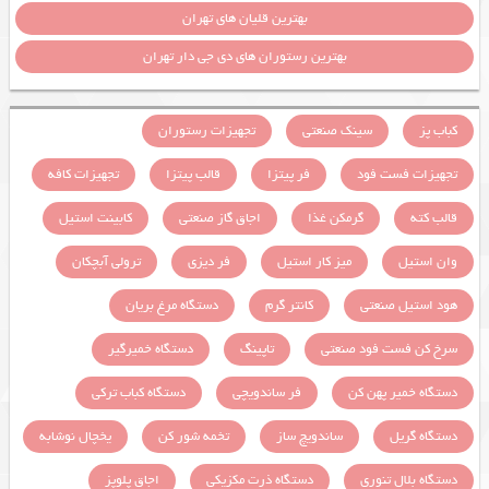
بهترین قلیان های تهران
بهترین رستوران های دی جی دار تهران
کباب پز
سینک صنعتی
تجهیزات رستوران
تجهیزات فست فود
فر پیتزا
قالب پیتزا
تجهیزات کافه
قالب کته
گرمکن غذا
اجاق گاز صنعتی
کابینت استیل
وان استیل
میز کار استیل
فر دیزی
ترولی آبچکان
هود استیل صنعتی
کانتر گرم
دستگاه مرغ بریان
سرخ کن فست فود صنعتی
تاپینگ
دستگاه خمیرگیر
دستگاه خمیر پهن کن
فر ساندویچی
دستگاه کباب ترکی
دستگاه گریل
ساندویچ ساز
تخمه شور کن
یخچال نوشابه
دستگاه بلال تنوری
دستگاه ذرت مکزیکی
اجاق پلوپز