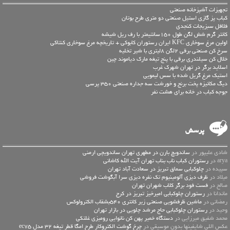
تجهیزات آشپزخانه صنعتی
کباب پز گازی استیل صنعتی دو متری طرح بوتان
فلافل سبزیجات کنجدی
کانتر گرم شش لگن طول 150سانتیمتر با رف ریل شیشه
اولین مرغ سوخاری KFC ایران رستوران کابوکی + تاریخچه مرغ سوخاری کنتاکی
سرخ کن صنعتی برقی 2لگن 8لیتری با شیر تخلیه
خلال کن سیلندری برقی با پنج تیغه مارک دیاموند چین
اسلاید برگر در تهران شهرک غرب
استیک مرغ گریل شده با سس لیمویی
دیگ مکانیزه پخت برنج و خورشت سه جداره صنعتی 350 پرسی
جوجه کباب در خانه برای هشت نفر
پرسش
شادی علیپور در
ساندویچ بارن در مطهری تهران ساندویچی ارمنی
arya در
رستوران کباب ناب بناب تهران آیت الله کاشانی
سپیده در
چلوکبابی سماق تبریز در سعادت آباد تهران
میلاد در
ظرف دیزی آلومینیوم تک نفره دیزی سرا آبگوشت فروشی
صالح در
فست فود برگر کلاب شهران تهران
ماندانا در
رستوران چلوکبابی امیرخیز تبریز در کرج
رمضانی در
ماشین ظرفشویی صنعتی زیر کانتری 540بشقاب الکترولوکس
وحید در
رستوران چلوکبابی حاج مرشد چلویی در بازار تهران
محمد شفیق میرزایی در
دستگاه خمیر پهن کن نانوایی رومیزی غلتکی
عكس اللي شايفينها بدون موسيقى در
چرخ گوشت الکتروکار طرح امگا قطر تیغه 32 مدل ec75