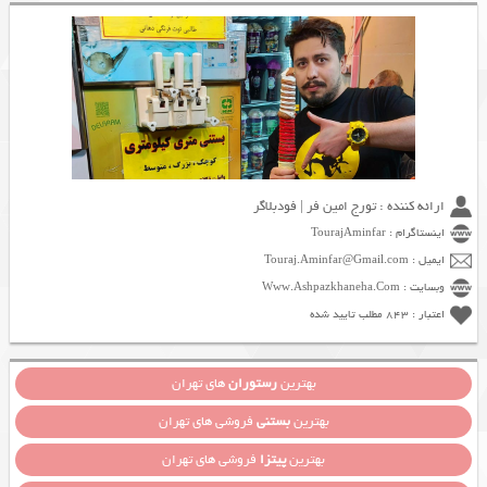
ارائه کننده : تورج امین فر | فودبلاگر
اینستاگرام : TourajAminfar
ایمیل : Touraj.Aminfar@Gmail.com
وبسایت : Www.Ashpazkhaneha.Com
اعتبار : 843 مطلب تایید شده
بهترین
رستوران
های تهران
بهترین
بستنی
فروشی های تهران
بهترین
پیتزا
فروشی های تهران