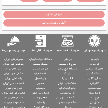
آموزش آشپزی
آموزش غذای ایرانی
تجهیزات رستوران
تجهیزات فست فود
تجهیزات کافی شاپ
بهترین رستوران ها
کباب پز
فر پیتزا
دستگاه ذرت مکزیکی
همبرگرهای تهران
فر دیزی
سرخ کن صنعتی
سینک صنعتی
چلوکبابی های تهران
اجاق گاز صنعتی
دستگاه مرغ بریان
میز کار استیل
پیتزاهای تهران
دستگاه گریل
تاپینگ
تخمه شورکن
جگرکی های تهران
منقل ذغالی
قالب پیتزا
وان استیل
پاستاهای تهران
کانتر گرم
دستگاه کباب ترکی
سماور
کله پاچه های تهران
هود صنعتی
چاقو کباب ترکی
دیسپلی
دیزی های تهران
گرمکن غذا
فر ساندویچی
گرمکن پیراشکی
کباب ترکی های تهران
دوغ ساز
دستگاه خمیر پهن کن
یخچال نوشابه
قنادی های تهران
خلال کن
دستگاه مرغ سوخاری
پاستا پز
مرغ سوخاری تهران
ترولی آبچکان
بردینگ
دستگاه خمیرگیر
ساندویچی های تهران