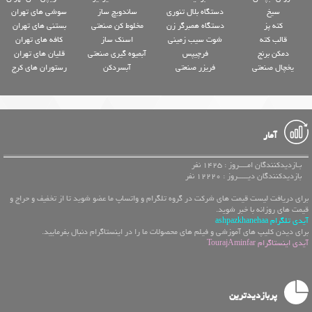
سیخ
دستگاه بلال تنوری
ساندویچ ساز
سوشی های تهران
کته پز
دستگاه همبرگر زن
مخلوط کن صنعتی
بستنی های تهران
قالب کته
شوت سیب زمینی
اسنک ساز
کافه های تهران
دمکن برنج
فرچیپس
آبمیوه گیری صنعتی
قلیان های تهران
یخچال صنعتی
فریزر صنعتی
آبسردکن
رستوران های کرج
آمار
بـازدیدکنندگان امــــروز : 1425 نفر
بازدیدکنندگان دیـــــروز : 12220 نفر
برای دریافت لیست قیمت های شرکت در گروه تلگرام و واتساپ ما عضو شوید تا از تخفیف و حراج و
قیمت های روزانه با خبر شوید.
آیدی تلگرام ashpazkhanehaa
برای دیدن کلیپ های آموزشی و فیلم های محصولات ما را در اینستاگرام دنبال بفرمایید.
آیدی اینستاگرام TourajAminfar
پربازدیدترین