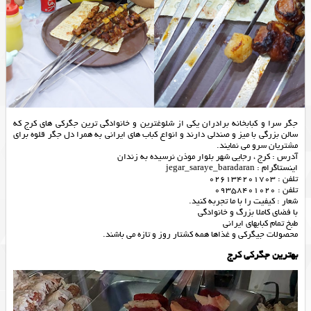
جگر سرا و کبابخانه برادران یکی از شلوغترین و خانوادگی ترین جگرکی های کرج که
سالن بزرگی با میز و صندلی دارند و انواع کباب های ایرانی به همرا دل جگر قلوه برای
مشتریان سرو می نمایند.
آدرس : کرج ، رجایی شهر بلوار موذن نرسیده به زندان
اینستاگرام : jegar_saraye_baradaran
تلفن : 026134201703
تلفن : 09358401020
شعار : کیفیت را با ما تجربه کنید.
با فضای کاملا بزرگ و خانوادگی
طبخ تمام کبابهای ایرانی
محصولات جیگرکی و غذاها همه کشتار روز و تازه می باشند.
بهترین جگرکی کرج