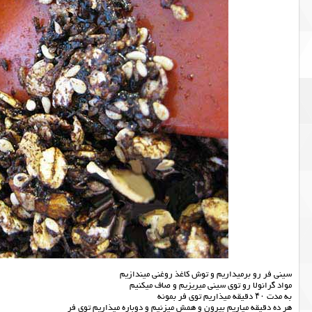
سینی فر رو برمیداریم و توش کاغذ روغنی میندازیم
مواد گرانولا رو توی سینی میریزیم و صاف میکنیم
به مدت ۴۰ دقیقه میذاریم توی فر بمونه
هر ده دقیقه میاریم بیرون و همش میزنیم و دوباره میذاریم توی فر