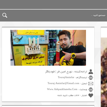
ارائه کننده : تورج امین فر | فودبلاگر
اینستاگرام : TourajAminfar
ایمیل : Touraj.Aminfar@Gmail.com
وبسایت : Www.Ashpazkhaneha.Com
اعتبار : 843 مطلب تایید شده