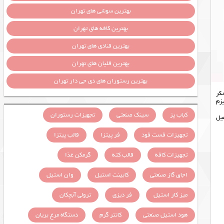
بهترین سوشی های تهران
بهترین کافه های تهران
بهترین قنادی های تهران
بهترین قلیان های تهران
بهترین رستوران های دی جی دار تهران
کر
یزم
کباب پز
سینک صنعتی
تجهیزات رستوران
میل
تجهیزات فست فود
فر پیتزا
قالب پیتزا
تجهیزات کافه
قالب کته
گرمکن غذا
اجاق گاز صنعتی
کابینت استیل
وان استیل
میز کار استیل
فر دیزی
ترولی آبچکان
هود استیل صنعتی
کانتر گرم
دستگاه مرغ بریان