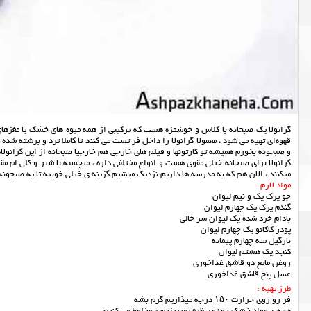
گرانولا یک صبحانه با کلاس و خوشمزه هست که ترکیبی از همه میوه های خشک یا مغزها
قهوه‌ای تهیه می شود ، معمولا گرانولا را داخل فر تست می کنند تا کاملا ترد و برشته شده 
و صبحونه بخورم همیشه تو کارتونها و فیلم های خارجی هم خارجیا صبحانه از این گرانولاه
گرانولا برای صبحانه خیلی مقوی هست و انواع مختلفی داره ، میچسبه با شیر و کلی ام م
میکنند ، الان هم که به مدرسه ها داریم نزدیک میشیم گزینه ی خیلی خوبیه تا یه صبحون
مواد لازم :
جو پرک یک و نیم لیوان
گندم پرک یک چهارم لیوان
بادام خرد شده یک لیوان سر خالی
پودر کاکائو یک چهارم لیوان
نارگیل سه چهارم پیمانه
کنجد یک هشتم لیوان
روغن مایع دو قاشق غذاخوری
عسل پنج قاشق غذاخوری
طرز تهیه :
فر رو روی حرارت ۱۵۰ درجه میذاریم گرم بشه