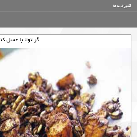
آشپزخانه ها
گرانولا با عسل کن