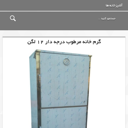
آشپزخانه ها
گرم خانه مرطوب درجه دار 12 لگن