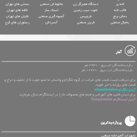
کته پز
دستگاه همبرگر زن
مخلوط کن صنعتی
بستنی های تهران
قالب کته
شوت سیب زمینی
اسنک ساز
کافه های تهران
دمکن برنج
فرچیپس
آبمیوه گیری صنعتی
قلیان های تهران
یخچال صنعتی
فریزر صنعتی
آبسردکن
رستوران های کرج
آمار
بـازدیدکنندگان امــــروز : 2931 نفر
بازدیدکنندگان دیـــــروز : 12220 نفر
برای دریافت لیست قیمت های شرکت در گروه تلگرام و واتساپ ما عضو شوید تا از تخفیف و حراج و
قیمت های روزانه با خبر شوید.
آیدی تلگرام ashpazkhanehaa
برای دیدن کلیپ های آموزشی و فیلم های محصولات ما را در اینستاگرام دنبال بفرمایید.
آیدی اینستاگرام TourajAminfar
پربازدیدترین
تجهیزات آشپزخانه صنعتی