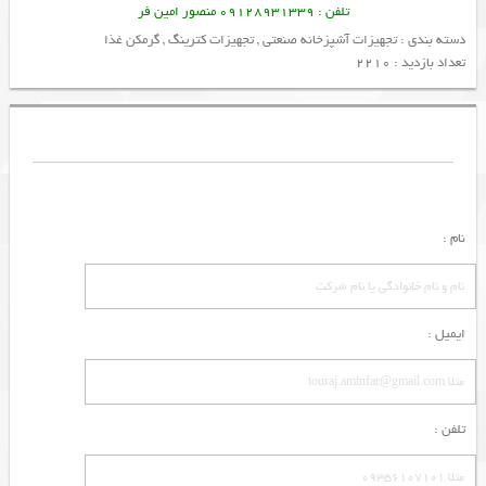
تلفن : 09128931339 منصور امین فر
دسته بندی :
تجهیزات آشپزخانه صنعتی
,
تجهیزات کترینگ
,
گرمکن غذا
تعداد بازدید : 2210
نام :
ایمیل :
تلفن :