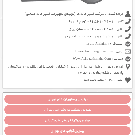
ارائه کننده : شرکت آشپزخانه ها (تولیدی تجهیزات آشپزخانه صنعتی)
تلفن : 09356107101 تورج امین فر
تلفن : 09378003488 ساسان پرتو
تلفن : 09128931339 منصور امین فر
اینستاگرام : TourajAminfar
ایمیل : Touraj.Aminfar@Live.Com
وبسایت : Www.Ashpazkhaneha.Com
آدرس : تهران ، بلوار مرزداران ، بعد از خیابان رضایی نژاد ، پلاک 198 ساختمان
پارمیس ، طبقه چهارم ، واحد 16
اعتبار : 1145 مطلب تایید شده
بهترین
رستوران
های تهران
بهترین
بستنی
فروشی های تهران
بهترین
پیتزا
فروشی های تهران
بهترین
کبابی
های تهران