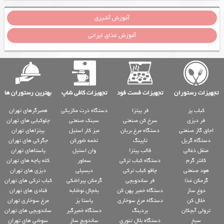
آموزش آشپزی
آموزش غذای ایرانی
تجهیزات رستوران
تجهیزات فست فود
تجهیزات کافی شاپ
بهترین رستوران ها
کباب پز
فر پیتزا
دستگاه ذرت مکزیکی
همبرگرهای تهران
فر دیزی
سرخ کن صنعتی
سینک صنعتی
چلوکبابی های تهران
اجاق گاز صنعتی
دستگاه مرغ بریان
میز کار استیل
پیتزاهای تهران
دستگاه گریل
تاپینگ
تخمه شورکن
جگرکی های تهران
منقل ذغالی
قالب پیتزا
وان استیل
پاستاهای تهران
کانتر گرم
دستگاه کباب ترکی
سماور
کله پاچه های تهران
هود صنعتی
چاقو کباب ترکی
دیسپلی
دیزی های تهران
گرمکن غذا
فر ساندویچی
گرمکن پیراشکی
کباب ترکی های تهران
دوغ ساز
دستگاه خمیر پهن کن
یخچال نوشابه
قنادی های تهران
خلال کن
دستگاه مرغ سوخاری
پاستا پز
مرغ سوخاری تهران
ترولی آبچکان
بردینگ
دستگاه خمیرگیر
ساندویچی های تهران
سیخ
دستگاه بلال تنوری
ساندویچ ساز
سوشی های تهران