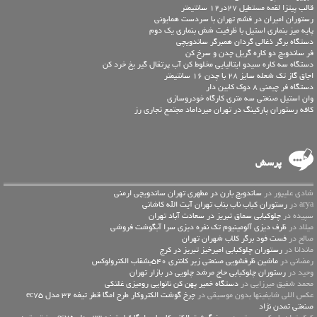
قالب پیتزا لقمه مستطیل 27در12 سانتیمتر
رستوران امیران در فشم تهران با سردست همایونی
پایه میز بنماری استیل با ظرفیت شش بنماری یک دوم
دستگاه برگر ذغالی گردان همبرگر ساندویچی
فر ساندویچ دو کاره گریل چدن و سرخ کن
دستگاه سه کاره سیدو ایتالیایی مخلوط کن آب پرتقال گیر یخ خرد کن
اجاق گاز تک شعله سایز 28 با چدن 16 سانتیمتر
دستگاه فر چیمنی 8 دوک کابین دار
وان استیل صنعتی سه متری کارگاه خودروسازی
کافه رستوران پارکینگ در تهران میرداماد مجتمع تجاری رز
پرسش
شادی علیپور در
ساندویچ بارن در مطهری تهران ساندویچی ارمنی
arya در
رستوران کباب ناب بناب تهران آیت الله کاشانی
سپیده در
چلوکبابی سماق تبریز در سعادت آباد تهران
میلاد در
ظرف دیزی آلومینیوم تک نفره دیزی سرا آبگوشت فروشی
صالح در
فست فود برگر کلاب شهران تهران
ماندانا در
رستوران چلوکبابی امیرخیز تبریز در کرج
رمضانی در
ماشین ظرفشویی صنعتی زیر کانتری 540بشقاب الکترولوکس
وحید در
رستوران چلوکبابی حاج مرشد چلویی در بازار تهران
محمد شفیق میرزایی در
دستگاه خمیر پهن کن نانوایی رومیزی غلتکی
عكس اللي شايفينها بدون موسيقى در
چرخ گوشت الکتروکار طرح امگا قطر تیغه 32 مدل ec75
صنعتی تمدن نژاد