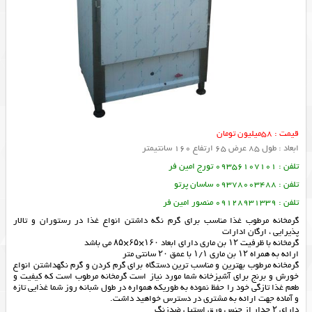
قیمت : 58میلیون تومان
ابعاد : طول 85 عرض 65 ارتفاع 160 سانتیمتر
تلفن : 09356107101 تورج امین فر
تلفن : 09378003488 ساسان پرتو
تلفن : 09128931339 منصور امین فر
گرمخانه مرطوب غذا مناسب برای گرم نگه داشتن انواع غذا در رستوران و تالار
پذیرایی ، ارگان ادارات
گرمخانه با ظرفیت ۱۲ بن ماری دارای ابعاد ۱۶۰×۶۵×۸۵ می باشد
ارائه به همراه ۱۲ بن ماری ۱/۱ با عمق ۲۰ سانتی متر
گرمخانه مرطوب بهترین و مناسب ترین دستگاه برای گرم کردن و گرم نگهداشتن انواع
خورش و برنج برای آشپزخانه شما مورد نیاز است گرمخانه مرطوب است که کیفیت و
طعم غذا تازگی خود را حفظ نموده به طوریکه همواره در طول شبانه روز شما غذایی تازه
و آماده جهت ارائه به مشتری در دسترس خواهید داشت.
دارای ۲ جدار از جنس ورق استیل ضدزنگ