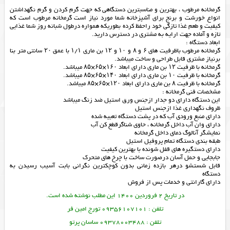
گرمخانه مرطوب ، بهترین و مناسبترین دستگاهی که جهت گرم کردن و گرم نگهداشتن
انواع خورشت و برنج برای آشپزخانه شما مورد نیاز است گرمخانه مرطوب است که
کیفیت و طعم غذا تازگی خود راحفظ کرده بطوریکه همواره درطول شبانه روز شما غذایی
تازه و آماده جهت ارایه به مشتری در دسترس دارید.
ابعاد دستگاه :
گرمخانه مرطوب باظرفیت های ۶ و ۸ و ۱۰ و ۱۲ بن ماری ۱/۱ با عمق ۲۰ سانتی متر بنا
برنیاز مشتری قابل طراحی و ساخت میباشد.
گرمخانه با ظرفیت ۱۲ بن ماری دارای ابعاد ۱۶۰×۶۵×۸۵ میباشد.
گرمخانه با ظرفیت ۱۰ بن ماری دارای ابعاد ۱۴۰×۶۵×۸۵ میباشد.
گرمخانه با ظرفیت ۸ بن ماری دارای ابعاد ۱۲۰×۶۵×۸۵ میباشد.
مشخصات فنی گرمخانه :
این دستگاه دارای دو جدار ازجنس ورق استیل ضد زنگ میباشد
ظروف نگهداری غذا ازجنس استیل
دارای منبع ورودی آب که در پشت دستگاه تعبیه شده
دارای وان آب داخل گرمخانه ، حاوی شناگرقطع کن آب
نمایشگر آنالوگ دمای داخل گرمخانه
طبقه بندی دستگاه تمام پروفیل استیل
دارای دستگیره های قفل شونده با بهترین کیفیت
جابجایی و حمل آسان درصورت ساخت با چرخ های متحرک
قابل شستشو درهر بازده زمانی بدون کوچکترین نگرانی بابت آسیب رسیدن به
دستگاه
دارای گارانتی و خدمات پس از فروش
در تاریخ 2 فروردین 1400 این مطلب نوشته شده است.
تلفن : 09356107101 تورج امین فر
تلفن : 09378003488 ساسان پرتو