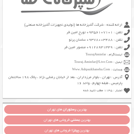
ارائه کننده : شرکت آشپزخانه ها (تولیدی تجهیزات آشپزخانه صنعتی)
تلفن : 09356107101 تورج امین فر
تلفن : 09378003488 ساسان پرتو
تلفن : 09128931339 منصور امین فر
اینستاگرام : TourajAminfar
ایمیل : Touraj.Aminfar@Live.Com
وبسایت : Www.Ashpazkhaneha.Com
آدرس : تهران ، بلوار مرزداران ، بعد از خیابان رضایی نژاد ، پلاک 198 ساختمان
پارمیس ، طبقه چهارم ، واحد 16
اعتبار : 1145 مطلب تایید شده
بهترین
رستوران
های تهران
بهترین
بستنی
فروشی های تهران
بهترین
پیتزا
فروشی های تهران