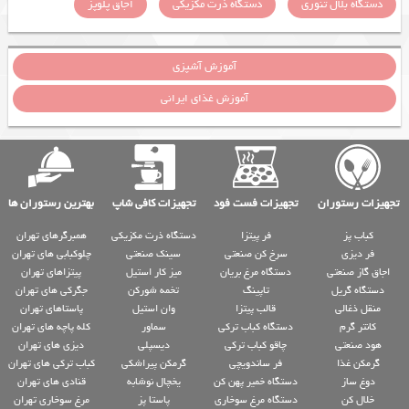
دستگاه بلال تنوری
دستگاه ذرت مکزیکی
اجاق پلوپز
آموزش آشپزی
آموزش غذای ایرانی
تجهیزات رستوران
تجهیزات فست فود
تجهیزات کافی شاپ
بهترین رستوران ها
کباب پز
فر پیتزا
دستگاه ذرت مکزیکی
همبرگرهای تهران
فر دیزی
سرخ کن صنعتی
سینک صنعتی
چلوکبابی های تهران
اجاق گاز صنعتی
دستگاه مرغ بریان
میز کار استیل
پیتزاهای تهران
دستگاه گریل
تاپینگ
تخمه شورکن
جگرکی های تهران
منقل ذغالی
قالب پیتزا
وان استیل
پاستاهای تهران
کانتر گرم
دستگاه کباب ترکی
سماور
کله پاچه های تهران
هود صنعتی
چاقو کباب ترکی
دیسپلی
دیزی های تهران
گرمکن غذا
فر ساندویچی
گرمکن پیراشکی
کباب ترکی های تهران
دوغ ساز
دستگاه خمیر پهن کن
یخچال نوشابه
قنادی های تهران
خلال کن
دستگاه مرغ سوخاری
پاستا پز
مرغ سوخاری تهران