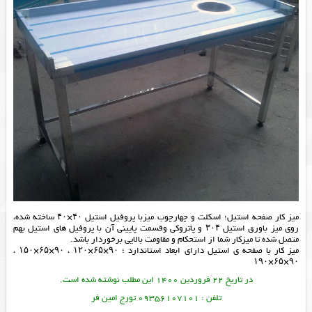
میز کار صفحه استیل؛ اسکلت و چهارچوب میزبا پروفیل استیل ۴۰×۴۰ ساخته شده،
روی میز باورق استیل ۳۰۴ و پاتروکی وقسمت پایینی آن با پروفیل های استیل بهم
متصل شده تا میزکار شما از استحکام و مقاومت بالایی برخوردار باشد.
میز کار با صفحه ی استیل دارای ابعاد استاندارد ؛ ۹۰×۶۵×۱۲۰ ، ۹۰×۶۵×۱۵۰ ،
۹۰×۶۵×۱۹۰
در تاریخ 22 فروردین 1400 این مطلب نوشته شده است.
تلفن : 09356107101 تورج امین فر