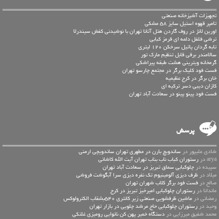
تجهیزات آشپزخانه صنعتی
تامپر قهوه استیل سایز 58 مشکی
اورین لانژ در روف گاردن هتل آتانا تهران با نوشیدنی کفش سیندرلا
ترشی فلفل دلمه ای قرمز کبابی
تابه گردان پاتیل سرخکن 120 لیتری
سالامندر برقی قابل تنظیم مارک تور
گرمخانه ویترینی هشت طبقه پیراشکی
فست فود کلیک برگر در مجتمع چارسو تهران
خان برگر در کرج عظیمیه
کازان دیبی دسر ترکیه ای
فست فود پینو پینو در سعادت آباد تهران
پرسش
شادی علیپور در
ساندویچ بارن در مطهری تهران ساندویچی ارمنی
arya در
رستوران کباب ناب بناب تهران آیت الله کاشانی
سپیده در
چلوکبابی سماق تبریز در سعادت آباد تهران
میلاد در
ظرف دیزی آلومینیوم تک نفره دیزی سرا آبگوشت فروشی
صالح در
فست فود برگر کلاب شهران تهران
ماندانا در
رستوران چلوکبابی امیرخیز تبریز در کرج
رمضانی در
ماشین ظرفشویی صنعتی زیر کانتری 540بشقاب الکترولوکس
وحید در
رستوران چلوکبابی حاج مرشد چلویی در بازار تهران
محمد شفیق میرزایی در
دستگاه خمیر پهن کن نانوایی رومیزی غلتکی