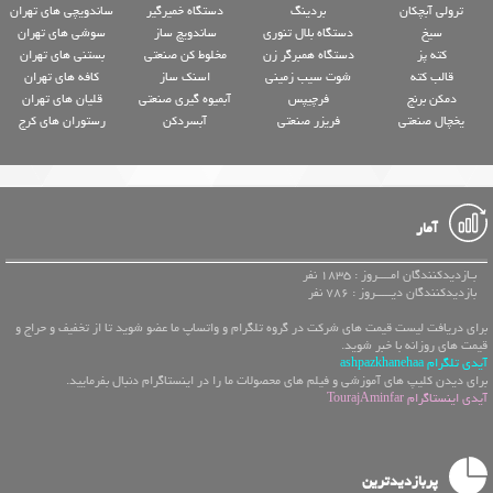
ترولی آبچکان
بردینگ
دستگاه خمیرگیر
ساندویچی های تهران
سیخ
دستگاه بلال تنوری
ساندویچ ساز
سوشی های تهران
کته پز
دستگاه همبرگر زن
مخلوط کن صنعتی
بستنی های تهران
قالب کته
شوت سیب زمینی
اسنک ساز
کافه های تهران
دمکن برنج
فرچیپس
آبمیوه گیری صنعتی
قلیان های تهران
یخچال صنعتی
فریزر صنعتی
آبسردکن
رستوران های کرج
آمار
بـازدیدکنندگان امــــروز : 1835 نفر
بازدیدکنندگان دیـــــروز : 786 نفر
برای دریافت لیست قیمت های شرکت در گروه تلگرام و واتساپ ما عضو شوید تا از تخفیف و حراج و
قیمت های روزانه با خبر شوید.
آیدی تلگرام ashpazkhanehaa
برای دیدن کلیپ های آموزشی و فیلم های محصولات ما را در اینستاگرام دنبال بفرمایید.
آیدی اینستاگرام TourajAminfar
پربازدیدترین