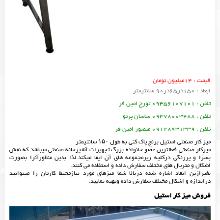
قیمت : 14میلیون تومان
ابعاد : 150در65در90 سانتیمتر
تلفن : 09356107101 تورج امین فر
تلفن : 09378003488 ساسان پرتو
تلفن : 09128931339 منصور امین فر
میز کار صنعتی استیل برنج پاک کنی به طول ۱۵۰ سانتیمتر
میزکار صنعتی فعالترین عضو خانواده بزرگ تجهیزات آشپزخانه صنعتی میباشد که نقش
بسزا و پررنگی درکلیه زیرمجموعه های آن ایفا میکند.لذا بدین منظورآنرا بصورت
اشکال و متریال های مختلف سفارش داده و استفاده می کنند.
بغیرازین ابعاد اشاره شده دربالا شما میزهای مورد نیازمحیط کارتان را میتوانید
دراندازه و اشکال مختلف سفارش داده وتهیه نمایید.
فروش میز کار استیل