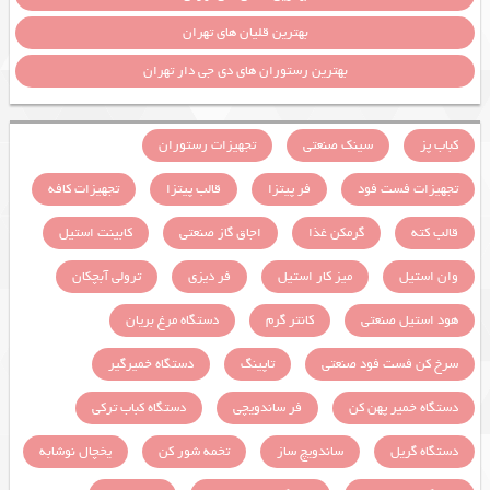
بهترین قلیان های تهران
بهترین رستوران های دی جی دار تهران
کباب پز
سینک صنعتی
تجهیزات رستوران
تجهیزات فست فود
فر پیتزا
قالب پیتزا
تجهیزات کافه
قالب کته
گرمکن غذا
اجاق گاز صنعتی
کابینت استیل
وان استیل
میز کار استیل
فر دیزی
ترولی آبچکان
هود استیل صنعتی
کانتر گرم
دستگاه مرغ بریان
سرخ کن فست فود صنعتی
تاپینگ
دستگاه خمیرگیر
دستگاه خمیر پهن کن
فر ساندویچی
دستگاه کباب ترکی
دستگاه گریل
ساندویچ ساز
تخمه شور کن
یخچال نوشابه