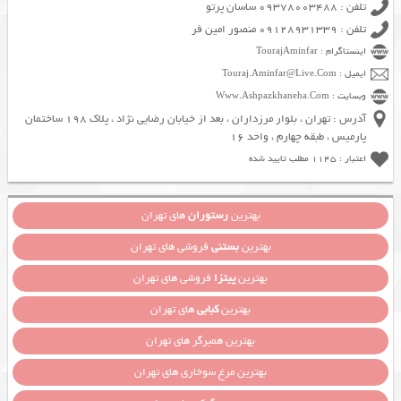
تلفن : 09378003488 ساسان پرتو
تلفن : 09128931339 منصور امین فر
اینستاگرام : TourajAminfar
ایمیل : Touraj.Aminfar@Live.Com
وبسایت : Www.Ashpazkhaneha.Com
آدرس : تهران ، بلوار مرزداران ، بعد از خیابان رضایی نژاد ، پلاک 198 ساختمان
پارمیس ، طبقه چهارم ، واحد 16
اعتبار : 1145 مطلب تایید شده
بهترین
رستوران
های تهران
بهترین
بستنی
فروشی های تهران
بهترین
پیتزا
فروشی های تهران
بهترین
کبابی
های تهران
بهترین همبرگر های تهران
بهترین مرغ سوخاری های تهران