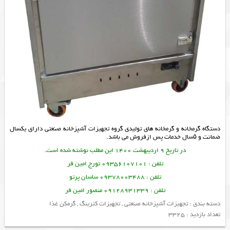
دستگاه گرمخانه و گرمخانه های تولیدی گروه تجهیزات آشپزخانه صنعتی دارای یکسال
ضمانت و ۵سال خدمات پس ازفروش می باشد.
در تاریخ 9 اردیبهشت 1400 این مطلب نوشته شده است.
تلفن : 09356107101 تورج امین فر
تلفن : 09378003488 ساسان پرتو
تلفن : 09128931339 منصور امین فر
دسته بندی :
تجهیزات آشپزخانه صنعتی
,
تجهیزات کترینگ
,
گرمکن غذا
تعداد بازدید : 3325