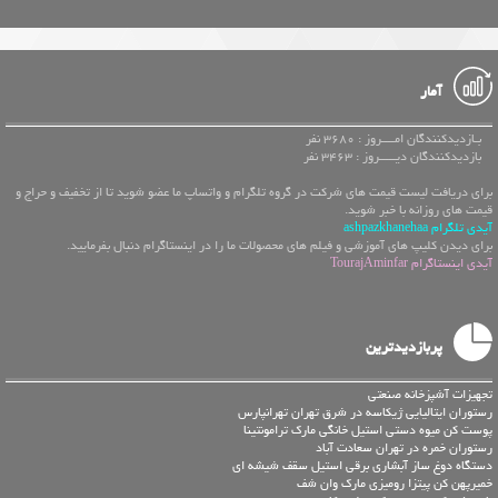
آمار
بـازدیدکنندگان امــــروز : 3680 نفر
بازدیدکنندگان دیـــــروز : 3463 نفر
برای دریافت لیست قیمت های شرکت در گروه تلگرام و واتساپ ما عضو شوید تا از تخفیف و حراج و
قیمت های روزانه با خبر شوید.
آیدی تلگرام ashpazkhanehaa
برای دیدن کلیپ های آموزشی و فیلم های محصولات ما را در اینستاگرام دنبال بفرمایید.
آیدی اینستاگرام TourajAminfar
پربازدیدترین
تجهیزات آشپزخانه صنعتی
رستوران ایتالیایی ژیکاسه در شرق تهران تهرانپارس
پوست کن میوه دستی استیل خانگی مارک ترامونتینا
رستوران خمره در تهران سعادت آباد
دستگاه دوغ ساز آبشاری برقی استیل سقف شیشه ای
خمیرپهن کن پیتزا رومیزی مارک وان شف