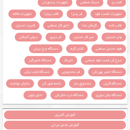
کباب پز
سینک صنعتی
تجهیزات رستوران
تجهیزات فست فود
فر پیتزا
قالب پیتزا
تجهیزات کافه
قالب کته
گرمکن غذا
اجاق گاز صنعتی
کابینت استیل
وان استیل
میز کار استیل
فر دیزی
ترولی آبچکان
هود استیل صنعتی
کانتر گرم
دستگاه مرغ بریان
سرخ کن فست فود صنعتی
تاپینگ
دستگاه خمیرگیر
دستگاه خمیر پهن کن
فر ساندویچی
دستگاه کباب ترکی
دستگاه گریل
ساندویچ ساز
تخمه شور کن
یخچال نوشابه
دستگاه بلال تنوری
دستگاه ذرت مکزیکی
اجاق پلوپز
آموزش آشپزی
آموزش غذای ایرانی