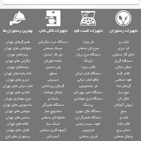
تجهیزات رستوران
تجهیزات فست فود
تجهیزات کافی شاپ
بهترین رستوران ها
کباب پز
فر پیتزا
دستگاه ذرت مکزیکی
همبرگرهای تهران
فر دیزی
سرخ کن صنعتی
سینک صنعتی
چلوکبابی های تهران
اجاق گاز صنعتی
دستگاه مرغ بریان
میز کار استیل
پیتزاهای تهران
دستگاه گریل
تاپینگ
تخمه شورکن
جگرکی های تهران
منقل ذغالی
قالب پیتزا
وان استیل
پاستاهای تهران
کانتر گرم
دستگاه کباب ترکی
سماور
کله پاچه های تهران
هود صنعتی
چاقو کباب ترکی
دیسپلی
دیزی های تهران
گرمکن غذا
فر ساندویچی
گرمکن پیراشکی
کباب ترکی های تهران
دوغ ساز
دستگاه خمیر پهن کن
یخچال نوشابه
قنادی های تهران
خلال کن
دستگاه مرغ سوخاری
پاستا پز
مرغ سوخاری تهران
ترولی آبچکان
بردینگ
دستگاه خمیرگیر
ساندویچی های تهران
سیخ
دستگاه بلال تنوری
ساندویچ ساز
سوشی های تهران
کته پز
دستگاه همبرگر زن
مخلوط کن صنعتی
بستنی های تهران
قالب کته
شوت سیب زمینی
اسنک ساز
کافه های تهران
دمکن برنج
فرچیپس
آبمیوه گیری صنعتی
قلیان های تهران
یخچال صنعتی
فریزر صنعتی
آبسردکن
رستوران های کرج