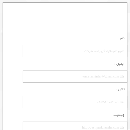
نام :
ایمیل :
تلفن :
وبسایت :