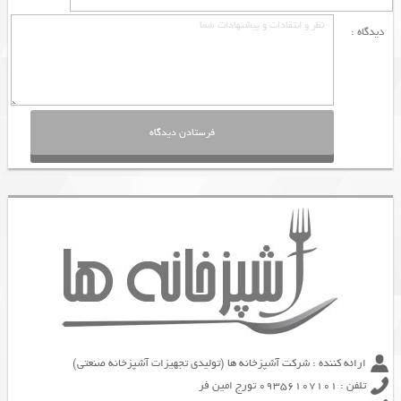
دیدگاه :
ارائه کننده : شرکت آشپزخانه ها (تولیدی تجهیزات آشپزخانه صنعتی)
تلفن : 09356107101 تورج امین فر