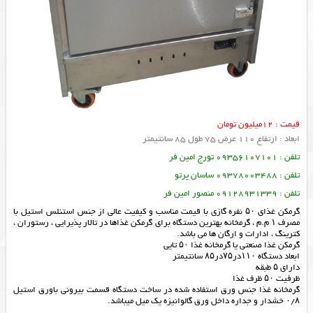
قیمت : 12میلیون تومان
ابعاد : ارتفاع 110 عرض 75 طول 85 سانتیمتر
تلفن : 09356107101 تورج امین فر
تلفن : 09378003488 ساسان پرتو
تلفن : 09128931339 منصور امین فر
گرمکن غذای ۵۰ نفره گازی با قیمت مناسب و کیفیت عالی از جنس استنلس استیل با
مصرف ۱ م.م ، گرمخانه بهترین دستگاه برای گرمکن غذاها در تالار پذیرایی ، رستوران ،
کترینگ ، ادارات و ارگان ها می باشد.
گرمکن غذا صنعتی یا گرمخانه غذا ۵۰ تایی
ابعاد دستگاه ۱۱۰در۷۵در۸۵ سانتیمتر
دارای ۵ طبقه
ظرفیت ۵۰ ظرف غذا
گرمخانه غذا جنس ورق استفاده شده در ساخت دستگاه قسمت بیرونی باورق استیل
۰/۸ خشدار و جداره داخل ورق گالوانیزه یک میل میباشد.