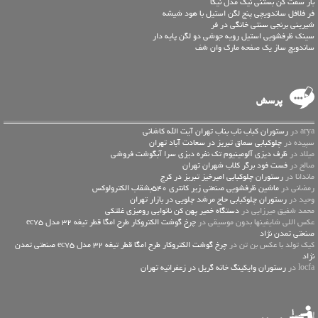
بار سفت کن بستنی نیک مدل نیکا
فر فلافل ساندویچی پنج لگن استیل با هود شیشه
شیرینی برنجی سنتی خانگی در فر
سینک ظرفشویی استیل رویه جوشی دو لگن پایه دار
ساندویچ ساز یک صفحه مارک وان شف
پرسش
arya در
رستوران کباب ناب بناب تهران آیت الله کاشانی
سپیده در
چلوکبابی سماق تبریز در سعادت آباد تهران
میلاد در
ظرف دیزی آلومینیوم تک نفره دیزی سرا آبگوشت فروشی
صالح در
فست فود برگر کلاب شهران تهران
ماندانا در
رستوران چلوکبابی امیرخیز تبریز در کرج
رمضانی در
ماشین ظرفشویی صنعتی زیر کانتری 540بشقاب الکترولوکس
وحید در
رستوران چلوکبابی حاج مرشد چلویی در بازار تهران
محمد شفیق میرزایی در
دستگاه خمیر پهن کن نانوایی رومیزی غلتکی
عكس اللي شايفينها بدون موسيقى در
چرخ گوشت الکتروکار طرح امگا قطر تیغه 32 مدل ec75
صنعتی تمدن نژاد
کیک تولد با عکس بن تن در
چرخ گوشت الکتروکار طرح امگا قطر تیغه 32 مدل ec75 صنعتی تمدن
نژاد
locfa در
رستوران وایکینگ خانه گریل در زعفرانیه تهران