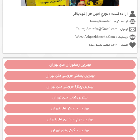
ارائه کننده : تورج امین فر | فودبلاگر
اینستاگرام : TourajAminfar
ایمیل : Touraj.Aminfar@Gmail.com
وبسایت : Www.Ashpazkhaneha.Com
اعتبار : 844 مطلب تایید شده
بهترین
رستوران
های تهران
بهترین
بستنی
فروشی های تهران
بهترین
پیتزا
فروشی های تهران
بهترین
کبابی
های تهران
بهترین همبرگر های تهران
بهترین مرغ سوخاری های تهران
بهترین جگرکی های تهران