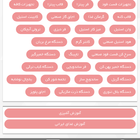
تجهیزات فست فود
فر پیتزا
قالب پیتزا
تجهیزات کافه
قالب کته
گرمکن غذا
اجاق گاز صنعتی
کابینت استیل
وان استیل
میز کار استیل
فر دیزی
ترولی آبچکان
هود استیل صنعتی
کانتر گرم
دستگاه مرغ بریان
سرخ کن فست فود صنعتی
تاپینگ
دستگاه خمیرگیر
دستگاه خمیر پهن کن
فر ساندویچی
دستگاه کباب ترکی
دستگاه گریل
ساندویچ ساز
تخمه شور کن
یخچال نوشابه
دستگاه بلال تنوری
دستگاه ذرت مکزیکی
اجاق پلوپز
آموزش آشپزی
آموزش غذای ایرانی