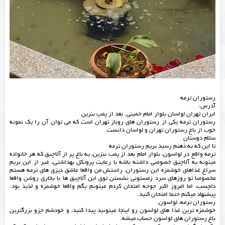
رستوران ترمه
آدرس:
ایران تهران لواسان بلوار امام خمینی. بعد از پمپ بنزین
رستوران ترمه یکی از رستوران های روباز تهران است که می توان آن را یک نمونه
خوب از باغ رستوران تهران و لواسان دانست.
سلام دوستان
تا این که به ذهنم رسید بریم رستوران ترمه
ترمه واقع در لواسون، بلوار امام بعد از پمب بنزین، یه باغ پر از آلاچیق که هر خانواده
میتونه یه آلاچیق خصوصی داشته باشه با رعایت پروتکل بهداشتی، غیر از این بریم
سراغ غذاهای خوشمزه این رستوران، راستش من واقعا عاشق دیزی های ترمه هستم
مخصوصا تو روزهای سرد زمستونی نشستن توی این آلاچیق ها با بخاری روشن واقعا
دلچسب، اما امروز اکبر جوجه امتحان کردم میتونم بگم واقعا خوشمزه و لذیذ بود.
پیشنهاد میکنم حتما امتحان کنید.
رستوران ترمه، لواسون.
خوشمزه ترین غذا های لواسون رو اینجا میتونید پیدا کنید، و خودشم جزو بزرگترین
باغ رستوران های لواسون حساب میشه.