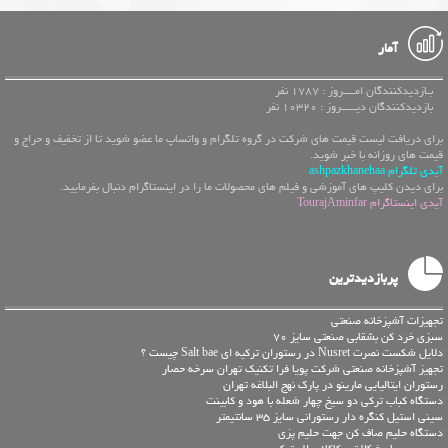
آمار
بـازدیدکنندگان امــــروز : 1787 نفر
بازدیدکنندگان دیـــــروز : 10320 نفر
برای دریافت لیست قیمت های شرکت در گروه تلگرام و واتساپ ما عضو شوید تا از تخفیف و حراج و
قیمت های روزانه با خبر شوید.
آیدی تلگرام ashpazkhanehaa
برای دیدن کلیپ های آموزشی و فیلم های محصولات ما را در اینستاگرام دنبال بفرمایید.
آیدی اینستاگرام TourajAminfar
پربازدیدترین
تجهیزات آشپزخانه صنعتی
سبزی خرد کن بشقابی صنعتی سایز 70
دلایل شکست نصرت Nusret در رستوران ترکیه ای Salt bae چیست ؟
تجهیز آشپزخانه صنعتی شرکت پویا فرا تکنیک تهران سرخه حصار
رستوران ایتالیایی مارینو در پارک نهج البلاغه تهران
دستگاه کباب ترکی دو سیخ چهار شعله با هود و کابینت
سینی استیل کنگره دار رستورانی سایز 35 سانتیمتر
دستگاه حلیم صاف کن جهت حلیم پزی