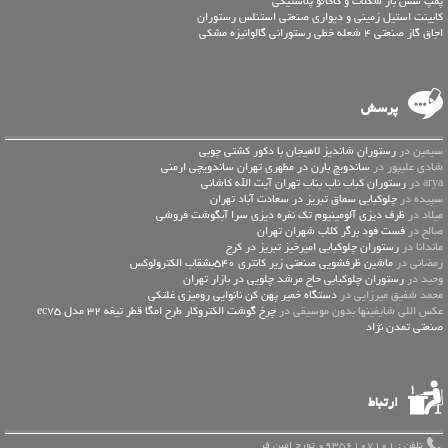
پمپ سس بار شکلات و کاکائو پلاستیکی
کابینت استیل زمینی و دیواری صنعتی استنلس رستوران
اجاق گاز صنعتی 4 شعله خطی رستورانی گالوانیزه مشکی
پرسش
سیمین در
رستوران شاندیز لاهیجان با دکور کشتی چوبی
شادی علیپور در
ساندویچ بارن در مطهری تهران ساندویچی ارمنی
arya در
رستوران کباب ناب بناب تهران آیت الله کاشانی
سپیده در
چلوکبابی سماق تبریز در سعادت آباد تهران
میلاد در
ظرف دیزی آلومینیوم تک نفره دیزی سرا آبگوشت فروشی
صالح در
فست فود برگر کلاب شهران تهران
ماندانا در
رستوران چلوکبابی امیرخیز تبریز در کرج
رمضانی در
ماشین ظرفشویی صنعتی زیر کانتری 540بشقاب الکترولوکس
وحید در
رستوران چلوکبابی حاج مرشد چلویی در بازار تهران
محمد شفیق میرزایی در
دستگاه خمیر پهن کن نانوایی رومیزی غلتکی
عكس اللي شايفينها بدون موسيقى در
چرخ گوشت الکتروکار طرح امگا قطر تیغه 32 مدل ec75
صنعتی تمدن نژاد
ارتباط
تلفن : 09356107101 تورج امین فر