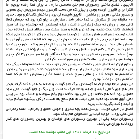
آلاچیق ، فضای داخلی رستوران هم جای نشستن داره . ما برای غذا رفته بودیم اما
اکثرا برای قلیون اومده بودن و چیزی که من دست گارسون دیدم سرویس چای معمولی
و سماور ذغالی ، هردو رو داشتن . آلاچیق شیشه ای بود و داخلش کاملا گرم بود . حدود
20 دقیقه بعد از سفارش ما غذا حاضر شد . سفارش ما چلو کره بود که حجمش کاملا
کافی بود و روش ته دیگ زعفرانی داشت ، فیله گوسفندی که خوشمزه بود اما هنوز
گوشتش کاملا بیات نشده بود که نرم باشه و هنوز سفت بود ، سالاد فصل که تازه بود ،
کباب کوبیده زعفرانیعرضش بیشتر از کوبیده معمولی بود و بزرگتر از کوبیده های دیگه
بود ، اصلا مزه ی چربی یا پیاز خام نمیداد و دوغ پارچی بود که البته تو بطری آوردن اما
طعمش عالی بود . روی غذاها سلفون کشیده بودن و داغ داغ سرو شد . دورچین کبابها
شامل نارنج ، ترشی کلم قرمز ، فلفل و خیار شور و گوجه و ریحان(که کمی خراب شده
بود) میشد . سرویس دهیشون خوب بود و مرتبا به آلاچیق ها سر میزدن تا اگر چیزی
خواستیم برامون بیارن . مالیات هم روی صورتحساب گرفتن
رستوران ترمه فضای خوبی داشت. سرویس دهی خوب بود. با اینکه محوطه بزرگی بود
ولی نیازی نبود منتظر بمونی تا یکی از پرسنل بیاد خودشون دائم در حال سرزدن بودن.
غذاهاشم ما جوجه کباب و ماهی سرخ شده و لقمه نگینی سفارش دادیم که همه
غذاهاش خوب و لذیذ بودن
من دوبار اینجا اومدم فیله گوسفندی برگ چلو گوشت و چنجه به همراه کته گرفتیم در
اخر هم چای ذغالی فیله و چنجه واقعا حرف نداشت ولی برگ و چلو گوشت عالی نبود
معمولی بود کته هم دفعه اول عالی بود دفعه دوم یکم سوخته و خشک بود سرویس
دهی فوق العاده بود محیط عالی قیمت ها هم سطح بالا هست در کل پیشنهاد میکنم بیاید
و فیله و کته بگیرید لذت ببرید
فضاي باز خيلي خوب… پرسنل همه بچه بندري و خوش اخلاق و بامرام… لقمه زعفراني
اش عالي بود… جوجه كباب بي استخوان هم بدك نبود.
رستوران ترمه یکی از
بهترین رستوران های لواسان
و
بهترین رستوران های کنار
رودخانه تهران
می باشد.
در تاریخ 10 مرداد 1400 این مطلب نوشته شده است.