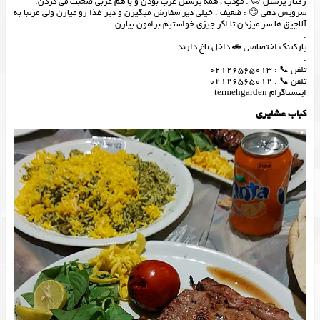
رفتار پرسنل 😍 : مودب ، همه پرسنل عرب بودن و با هم عربی صحبت می کردن.
سرویس دهی 🙄 : ضعیف ، خیلی دیر سفارش میگیرن و دیر غذا رو میارن ولی مرتبا به
آلاچیق ها سر میزدن تا اگر چیزی خواستیم برامون بیارن.
.
پارکینگ اختصاصی 🚗 داخل باغ دارند.
.
تلفن 📞 : 02126565013
تلفن 📞 : 02126565012
اینستاگرام termehgarden
کباب عشایری