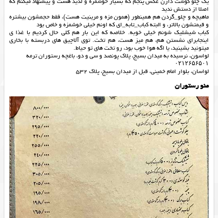
یک چلو گوشت دارن عکس پنجم که بسیار خوشمزه و لذیذ هست و پیشنهاد میکنم که
اصلا از دستش ندید
ماهیچه و چلو_گردن هم همینطور (همون مزه و مرینیت هست)، فقط حجمشون بیشتره
و قیمتشون بالاتر، و البته کباب_تابه_ای که اونم خیلی خوشمزه و خاص بود
کباب شیشلیک شونم خیلی خوبه. خلاصه که این بار هم کلی حال کردیم با غذا ی
اینجابرای نشستن هم، هم میز هست، هم تخت. توی آلاچیق های دربسته با بخاری
میتونید بشینید، یا اگه هوا خوب بود، رو تخت های تو حیاط.
لواسون، نرسیده به میدان بسیج، پلاک پونصد و سی و دو، باغچه رستوران ترمه
۰۲۱۲۶۵۶۵۰۱
لواسان، بلوار امام خمینی، قبل از میدان بسیج، پلاک 532
منو رستوران