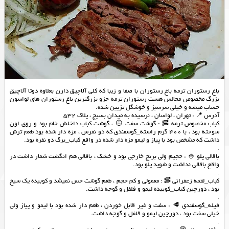
باغ رستوران ترمه باغ رستوران با صفا و زیبا که کلی آلاچیق دارن بعلاوه دوتا آلاچیق
بزرگ مخصوص مجالس هست رستوران ترمه جزو بزرگترین باغ رستوران های لواسون
حساب میشه و خیلی سرسبز و خوشگل تزیین شده.
آدرس 📍 : تهران ، لواسان ، نرسيده به ميدان بسيج ، پلاك ٥٣٢
کباب مخصوص ترمه 🥓 : گوشت سفت 😐 ، گوشت کباب داخلش خام بود و روی اون
سوخته بود ، با 400 گرم راسته_گوسفندی که دو نفرس ، مزه دار شده بود طعم ترش
داشت که مشخص بود با پیاز و لیمو مزه دار شده در واقع کباب_برگ دو نفره بود.
.
باقالی پلو 🍚 : حجیم ولی برنج خارجی بود و خشک ، باقالی هم انگشت شمار داشت در
واقع باقالی نداشت و شوید پلو بود.
.
کباب_لقمه زعفرانی 🥓 : معمولی و کم حجم ، طعم گوشت حس نمیشد و کوبیده یک سیخ
بود ، دورچین کباب_کوبیده لیمو و فلفل و گوجه داشت.
.
فیله_گوسفندی 🥩 : سفت و غیر قابل خوردن ، طعم دار شده بود با لیمو و پیاز ولی
خیلی سفت بود ، دورچین لیمو و فلفل و گوجه داشت.
.