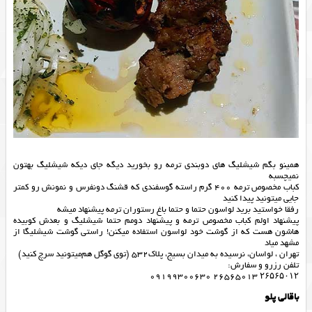
همینو بگم شیشلیگ های دوبندی ترمه رو بخورید دیگه جای دیکه شیشلیگ بهتون
نمیچسبه
کباب مخصوص ترمه 400 گرم راسته گوسفندی که قشنگ دونفرس و نمونش رو کمتر
جایی میتونید پیدا کنید
رفقا خواستید برید لواسون حتما و حتما باغ رستوران ترمه پیشنهاد میشه
پیشنهاد اولم کباب مخصوص ترمه و پیشنهاد دومم حتما شیشلیگ و بعدش کوبیده
هاشون هست که از گوشت خود لواسون استفاده میکنن! راستی گوشت شیشلیگا از
مشهد میاد
تهران ، لواسان، نرسيده به ميدان بسيج، پلاك٥٣٢ (توی‌ گوگل هم‌میتونید سرچ کنید)
تلفن رزرو و سفارش:
۲۶۵۶۵۰۱۲ ٢٦٥٦٥٠١٣ ٠٩١٩٩٣٠٠٦٣٠
باقالی پلو