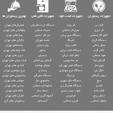
تجهیزات رستوران
تجهیزات فست فود
تجهیزات کافی شاپ
بهترین رستوران ها
کباب پز
فر پیتزا
دستگاه ذرت مکزیکی
همبرگرهای تهران
فر دیزی
سرخ کن صنعتی
سینک صنعتی
چلوکبابی های تهران
اجاق گاز صنعتی
دستگاه مرغ بریان
میز کار استیل
پیتزاهای تهران
دستگاه گریل
تاپینگ
تخمه شورکن
جگرکی های تهران
منقل ذغالی
قالب پیتزا
وان استیل
پاستاهای تهران
کانتر گرم
دستگاه کباب ترکی
سماور
کله پاچه های تهران
هود صنعتی
چاقو کباب ترکی
دیسپلی
دیزی های تهران
گرمکن غذا
فر ساندویچی
گرمکن پیراشکی
کباب ترکی های تهران
دوغ ساز
دستگاه خمیر پهن کن
یخچال نوشابه
قنادی های تهران
خلال کن
دستگاه مرغ سوخاری
پاستا پز
مرغ سوخاری تهران
ترولی آبچکان
بردینگ
دستگاه خمیرگیر
ساندویچی های تهران
سیخ
دستگاه بلال تنوری
ساندویچ ساز
سوشی های تهران
کته پز
دستگاه همبرگر زن
مخلوط کن صنعتی
بستنی های تهران
قالب کته
شوت سیب زمینی
اسنک ساز
کافه های تهران
دمکن برنج
فرچیپس
آبمیوه گیری صنعتی
قلیان های تهران
یخچال صنعتی
فریزر صنعتی
آبسردکن
رستوران های کرج