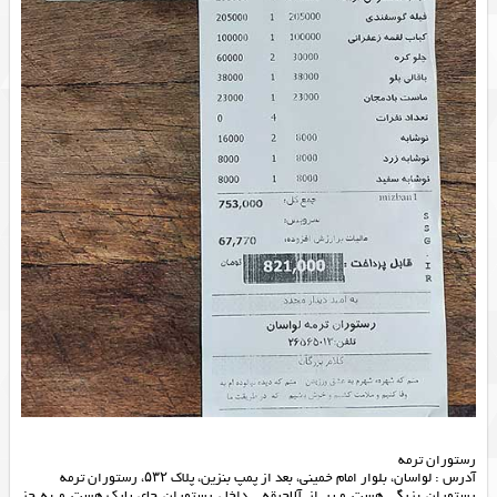
رستوران ترمه
آدرس : لواسان، بلوار امام خمینی، بعد از پمپ بنزین، پلاک ۵۳۲، رستوران ترمه
رستوران بزرگی هست و پر از آلاچیقه . داخل رستوران جای پارک هست و به جز