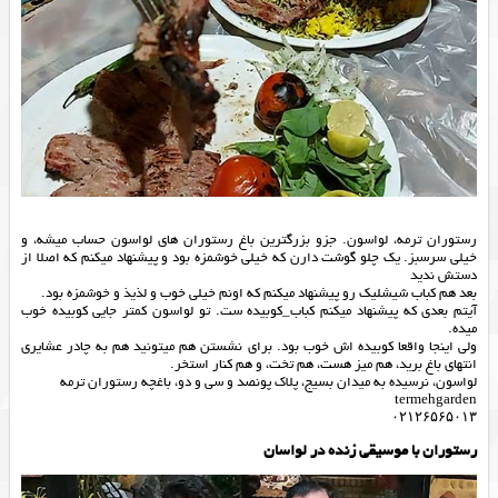
رستوران ترمه، لواسون. جزو بزرگترین باغ رستوران های لواسون حساب میشه، و
خیلی سرسبز. یک چلو گوشت دارن که خیلی خوشمزه بود و پیشنهاد میکنم که اصلا از
دستش ندید
بعد هم کباب شیشلیک رو پیشنهاد میکنم که اونم خیلی خوب و لذیذ و خوشمزه بود.
آیتم بعدی که پیشنهاد میکنم کباب_کوبیده ست. تو لواسون کمتر جایی کوبیده خوب
میده.
ولی اینجا واقعا کوبیده اش خوب بود. برای نشستن هم میتونید هم به چادر عشایری
انتهای باغ برید، هم میز هست، هم تخت، و هم کنار استخر.
لواسون، نرسیده به میدان بسیج، پلاک پونصد و سی و دو، باغچه رستوران ترمه
termehgarden
۰۲۱۲۶۵۶۵۰۱۳
رستوران با موسیقی زنده در لواسان