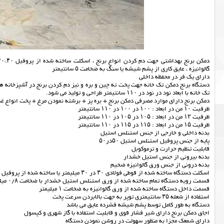
گالوانیزه ، عایق کاری از پشم شیشه یا سنگ به ضخامت ۵ سانتیمتر
دارای یک فر در محفظه داخلی
دستگاه برنج دمکن تک خانه جهت پخت ته چین و بره و نیز دم کردن برنج در آشپزخانه های 
تک خانه با ابعاد نود در نود در ۱۱۰ سانتیمتر طراحی و تولید می شود.
دمکن برنج دارای موارد مصرفی دمکن برنج + بره پز + برشته نمودن مرغ + پخت انواع غذاهای فرپز مخص
ظرفیت ۱۰ من در ابعاد : ۱۰۰ در ۱۰۰ در ۱۱۰ سانتیمتر
ظرفیت ۱۲ من در ابعاد : ۱۰۵ در ۱۰۵ در ۱۱۰ سانتیمتر
ظرفیت ۱۵ من در ابعاد : ۱۱۵ در ۱۱۵ در ۱۱۰ سانتیمتر
بدنه داخلی و خارجی از جنس استنلس استیل
پایه از جنس پروفیل استنلس استیل ۵۰در۵۰
قابلیت تنظیم حرارت و ترموکوبل
بدنه بیرونی از جنس استیل خشدار
بدنه درونی از جنس ورق گالوانیزه ضخیم
اسکلت دستگاه ساخته شده از قوطی فولادی ۳۰ در ۳۰ میلیمتر یا ساخته شده از پروفیل ۴۰ در ۴۰ آهنی
قسمت رویه دستگاه تمام ساخته شده از ورق استنلس استیل خشدار با ضخامت ۰/۸ میلیمتر
قسمت داخل دستگاه ساخته شده از ورق گالوانیزه به ضخامت ۱ میلیمتر
استفاده از شعله ۳۵ سانتیمتری توپر به جهت بالابردن سرعت پخت
دستگاه به طور کامل توسط پشم شیشه فشرده عایق می باشد
اجاق دمکن برنج دارای شیر فشار قوی و قابلیت استفاده با گاز شهری و کپسول
دارای شمعک مجزا به منظور سهولت در روشن نمودن دستگاه