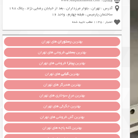
وبسایت : Www.Ashpazkhaneha.Com
آدرس : تهران ، بلوار مرزداران ، بعد از خیابان رضایی نژاد ، پلاک 198
ساختمان پارمیس ، طبقه چهارم ، واحد 16
اعتبار : 1145 مطلب تایید شده
بهترین
رستوران
های تهران
بهترین
بستنی
فروشی های تهران
بهترین
پیتزا
فروشی های تهران
بهترین
کبابی
های تهران
بهترین همبرگر های تهران
بهترین مرغ سوخاری های تهران
بهترین جگرکی های تهران
بهترین آش فروشی های تهران
بهترین کله پاچه های تهران