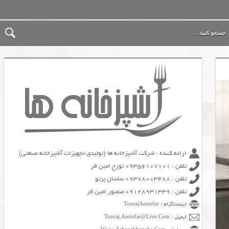
ارائه کننده : شرکت آشپزخانه ها (تولیدی تجهیزات آشپزخانه صنعتی)
تلفن : 09356107101 تورج امین فر
تلفن : 09378003488 ساسان پرتو
تلفن : 09128931339 منصور امین فر
اینستاگرام : TourajAminfar
ایمیل : Touraj.Aminfar@Live.Com