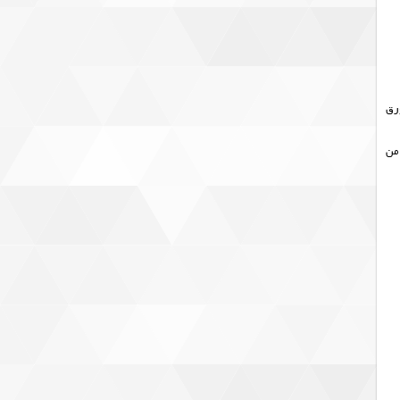
ز ورق
 من