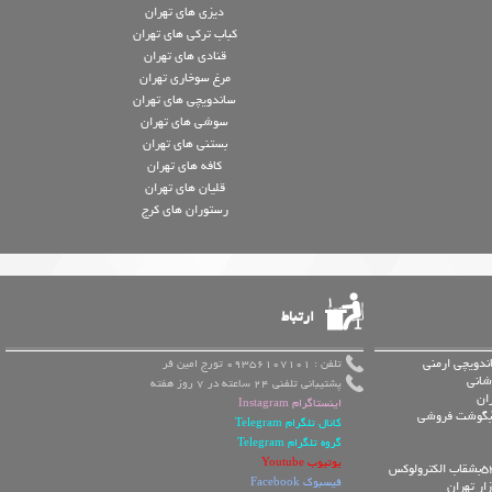
دیزی های تهران
کباب ترکی های تهران
قنادی های تهران
مرغ سوخاری تهران
ساندویچی های تهران
سوشی های تهران
بستنی های تهران
کافه های تهران
قلیان های تهران
رستوران های کرج
ارتباط
ندویچی ارمنی
تلفن : 09356107101 تورج امین فر
شانی
پشتیبانی تلفنی 24 ساعته در 7 روز هفته
ان
اینستاگرام Instagram
 آبگوشت فروشی
کانال تلگرام Telegram
گروه تلگرام Telegram
یوتیوب Youtube
فیسبوک Facebook
ار تهران