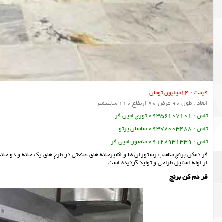
قیمت : 14میلیون تومان
ابعاد : طول 90 عرض 90 ارتفاع 110 سانتیمتر
تلفن : 09356107101 تورج امین فر
تلفن : 09378003488 ساسان پرتو
تلفن : 09128931339 منصور امین فر
از لوله استیل طراحی و تولید گردیده است.
فر دم کن برنج