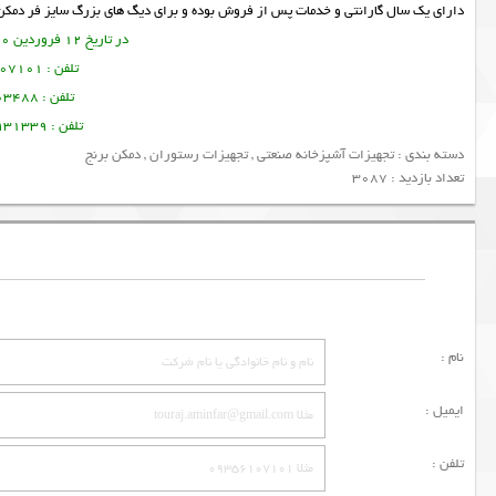
دارای یک سال گارانتی و خدمات پس از فروش بوده و برای دیگ های بزرگ سایز فر دمکن ب
در تاریخ 12 فروردین 1400 این مطلب نوشته شده است.
تلفن : 09356107101 تورج امین فر
تلفن : 09378003488 ساسان پرتو
تلفن : 09128931339 منصور امین فر
دسته بندی :
تجهیزات آشپزخانه صنعتی
,
تجهیزات رستوران
,
دمکن برنج
تعداد بازدید : 3087
نام :
ایمیل :
تلفن :