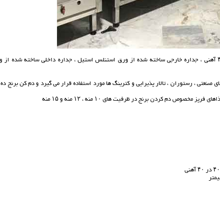
دمکن برنج بهداشتی جهت دم کردن انواع برنج ، اسکلت ساخته شده از پروفیل ۴۰*۴۰ آهنی ، جداره خارجی ساخته شده از ورق استنلس استیل ، جداره داخلی ساخته شده ا
صنعتی ، رستوران ، تالار پذیرایی و کترینگ ها مورد استفاده قرار می گیرد و دم کن برنج ده
وص دم کردن برنج در ظرفیت های ۱۰ منه ، ۱۲ منه و ۱۵ منه