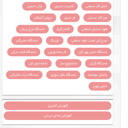
اجاق گاز صنعتی
کابینت استیل
وان استیل
میز کار استیل
فر دیزی
ترولی آبچکان
هود استیل صنعتی
کانتر گرم
دستگاه مرغ بریان
سرخ کن فست فود صنعتی
تاپینگ
دستگاه خمیرگیر
دستگاه خمیر پهن کن
فر ساندویچی
دستگاه کباب ترکی
دستگاه گریل
ساندویچ ساز
تخمه شور کن
یخچال نوشابه
دستگاه بلال تنوری
دستگاه ذرت مکزیکی
اجاق پلوپز
آموزش آشپزی
آموزش غذای ایرانی