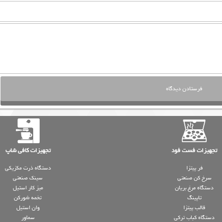
تجهیزات فست فود
تجهیزات کافی شاپ
فر پیتزا
دستگاه ذرت مکزیکی
سرخ کن صنعتی
سینک صنعتی
دستگاه مرغ بریان
میز کار استیل
تاپینگ
تخمه شورکن
قالب پیتزا
وان استیل
دستگاه کباب ترکی
سماور