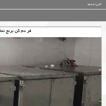
آشپزخانه ها
فر دم کن برنج تم