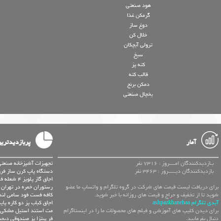
هود صنعتی
گرمکن غذا
دوغ ساز
خلال کن
ترولی آبچکان
سیخ
کته پز
قالب کته
دمکن برنج
یخچال صنعتی
آمار
پربازدیدتری
بـازدیدکنندگان امــــروز : 7316 نفر
تجهیزات آشپزخانه صنعتی
بازدیدکنندگان دیـــــروز : 3463 نفر
دستگاه پاپ کرن ساز فر
اجاق گاز پلوپز 4 شعله فشار قوی صنعتی زمینی 90 سانتی
برای دریافت لیست قیمت های شرکت در گروه تلگرام و واتساپ ما عضو
رستوران خمره در تهران 
شوید تا از تخفیف و حراج و قیمت های روزانه با خبر شوید.
کافه فست فود سامی لند 
آیدی تلگرام ashpazkhanehaa
اجاق کباب پز دو کاره پای
برای دیدن کلیپ های آموزشی و فیلم های محصولات ما را در اینستاگرام
مت استند استیل مشکی 
دنبال بفرمایید.
فر پیتزا پز صندوقی دیجیتال 24بشقاب 