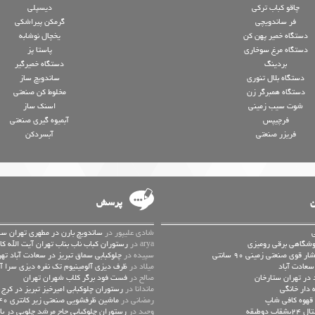
چاقو کباب ترکی
دیسپلی
فر ساندویچی
گرمکن پیراشکی
دستگاه خمیر پهن کن
یخچال نوشابه
دستگاه مرغ سوخاری
پاستا پز
بردینگ
دستگاه خمیرگیر
دستگاه بلال تنوری
ساندویچ ساز
دستگاه همبرگر زن
مخلوط کن صنعتی
شوت سیب زمینی
اسنک ساز
فرچیپس
آبمیوه گیری صنعتی
فریزر صنعتی
آبسردکن
ن
پرسش
شادی علیپور در
ساندویچ بارن در مطهری تهران سا
وشگاهی برقی رومیزی
arya در
رستوران کباب ناب بناب تهران آیت الله کا
سپیده در
چلوکبابی سماق تبریز در سعادت آباد تهر
سعادت آباد
میلاد در
ظرف دیزی آلومینیوم تک نفره دیزی سرا
در تهران ستارخان
صالح در
فست فود برگر کلاب شهران تهران
ه دار خانگی
ماندانا در
رستوران چلوکبابی امیرخیز تبریز در کرج
قهوه کافی شاپ
رمضانی در
ماشین ظرفشویی صنعتی زیر کانتری 540بشقاب الکترولوکس
دوطبقه
وحید در
رستوران چلوکبابی حاج مرشد چلویی در باز