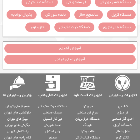
دستگاه خمیر پهن کن
فر ساندویچی
دستگاه کباب ترکی
دستگاه گریل
ساندویچ ساز
تخمه شور کن
یخچال نوشابه
دستگاه بلال تنوری
دستگاه ذرت مکزیکی
اجاق پلوپز
آموزش آشپزی
آموزش غذای ایرانی
تجهیزات رستوران
تجهیزات فست فود
تجهیزات کافی شاپ
بهترین رستوران ها
کباب پز
فر پیتزا
دستگاه ذرت مکزیکی
همبرگرهای تهران
فر دیزی
سرخ کن صنعتی
سینک صنعتی
چلوکبابی های تهران
اجاق گاز صنعتی
دستگاه مرغ بریان
میز کار استیل
پیتزاهای تهران
دستگاه گریل
تاپینگ
تخمه شورکن
جگرکی های تهران
منقل ذغالی
قالب پیتزا
وان استیل
پاستاهای تهران
کانتر گرم
دستگاه کباب ترکی
سماور
کله پاچه های تهران