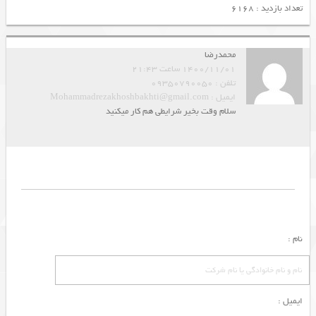
تعداد بازدید : 6168
محمدرضا
1400/11/01 ساعت 21:43
تلفن : 09350790050
ایمیل : Mohammadrezakhoshbakhti@gmail.com
سلام وقت بخیر شرایطی هم کار میکنید
نام :
ایمیل :