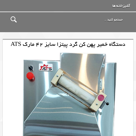
آشپزخانه ها
دستگاه خمیر پهن کن گرد پیتزا سایز 42 مارک ATS