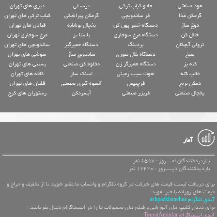
هود صنعتی
چاقو کباب ترکی
دیسپلی
دیزی های تهران
گرمکن غذا
فر ساندویچی
گرمکن پیراشکی
کباب ترکی های تهران
دوغ ساز
دستگاه خمیر پهن کن
یخچال نوشابه
قنادی های تهران
خلال کن
دستگاه مرغ سوخاری
پاستا پز
مرغ سوخاری تهران
ترولی آبچکان
بردینگ
دستگاه خمیرگیر
ساندویچی های تهران
سیخ
دستگاه بلال تنوری
ساندویچ ساز
سوشی های تهران
کته پز
دستگاه همبرگر زن
مخلوط کن صنعتی
بستنی های تهران
قالب کته
شوت سیب زمینی
اسنک ساز
کافه های تهران
دمکن برنج
فرچیپس
آبمیوه گیری صنعتی
قلیان های تهران
یخچال صنعتی
فریزر صنعتی
آبسردکن
رستوران های کرج
آمار
بـازدیدکنندگان امــــروز : 6597 نفر
بازدیدکنندگان دیـــــروز : 12220 نفر
برای دریافت لیست قیمت های شرکت در گروه تلگرام و واتساپ ما عضو شوید تا از تخفیف و حراج و
قیمت های روزانه با خبر شوید.
آیدی تلگرام ashpazkhanehaa
برای دیدن کلیپ های آموزشی و فیلم های محصولات ما را در اینستاگرام دنبال بفرمایید.
آیدی اینستاگرام TourajAminfar