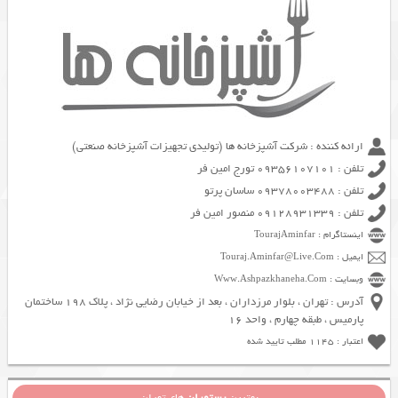
ارائه کننده : شرکت آشپزخانه ها (تولیدی تجهیزات آشپزخانه صنعتی)
تلفن : 09356107101 تورج امین فر
تلفن : 09378003488 ساسان پرتو
تلفن : 09128931339 منصور امین فر
اینستاگرام : TourajAminfar
ایمیل : Touraj.Aminfar@Live.Com
وبسایت : Www.Ashpazkhaneha.Com
آدرس : تهران ، بلوار مرزداران ، بعد از خیابان رضایی نژاد ، پلاک 198 ساختمان
پارمیس ، طبقه چهارم ، واحد 16
اعتبار : 1145 مطلب تایید شده