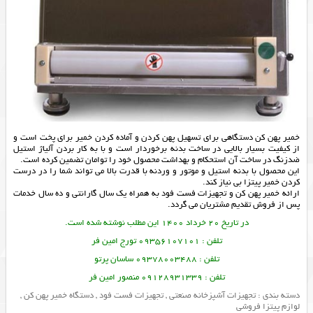
خمیر پهن کن دستگاهی برای تسهیل پهن کردن و آماده کردن خمیر برای پخت است و
از کیفیت بسیار بالایی در ساخت بدنه برخوردار است و با به کار بردن آلیاژ استیل
ضدزنگ در ساخت آن استحکام و بهداشت محصول خود را توامان تضمین کرده است.
این محصول با بدنه استیل و موتور و وردنه با قدرت بالا می تواند شما را در درست
کردن خمیر پیتزا بی نیاز کند.
ارائه
خمیر پهن کن
و
تجهیزات فست فود
به همراه یک سال گارانتی و ده سال خدمات
پس از فروش تقدیم مشتریان می گردد.
در تاریخ 20 خرداد 1400 این مطلب نوشته شده است.
تلفن : 09356107101 تورج امین فر
تلفن : 09378003488 ساسان پرتو
تلفن : 09128931339 منصور امین فر
دسته بندی :
تجهیزات آشپزخانه صنعتی
,
تجهیزات فست فود
,
دستگاه خمیر پهن کن
,
لوازم پیتزا فروشی