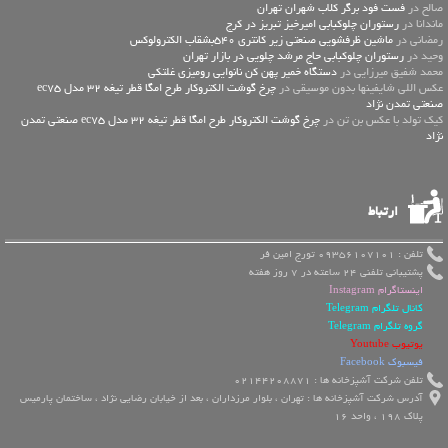
صالح در
فست فود برگر کلاب شهران تهران
ماندانا در
رستوران چلوکبابی امیرخیز تبریز در کرج
رمضانی در
ماشین ظرفشویی صنعتی زیر کانتری 540بشقاب الکترولوکس
وحید در
رستوران چلوکبابی حاج مرشد چلویی در بازار تهران
محمد شفیق میرزایی در
دستگاه خمیر پهن کن نانوایی رومیزی غلتکی
عكس اللي شايفينها بدون موسيقى در
چرخ گوشت الکتروکار طرح امگا قطر تیغه 32 مدل ec75
صنعتی تمدن نژاد
کیک تولد با عکس بن تن در
چرخ گوشت الکتروکار طرح امگا قطر تیغه 32 مدل ec75 صنعتی تمدن
نژاد
ارتباط
تلفن : 09356107101 تورج امین فر
پشتیبانی تلفنی 24 ساعته در 7 روز هفته
اینستاگرام Instagram
کانال تلگرام Telegram
گروه تلگرام Telegram
یوتیوب Youtube
فیسبوک Facebook
تلفن شرکت آشپزخانه ها : 02144208871
آدرس شرکت آشپزخانه ها : تهران ، بلوار مرزداران ، بعد از خیابان رضایی نژاد ، ساختمان پارمیس
پلاک 198 ، واحد 16