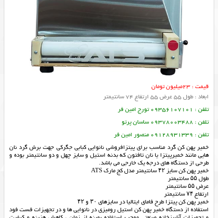
قیمت : 23میلیون تومان
ابعاد : طول 55 عرض 55 ارتفاع 74 سانتیمتر
تلفن : 09356107101 تورج امین فر
تلفن : 09378003488 ساسان پرتو
تلفن : 09128931339 منصور امین فر
خمیر پهن کن گرد مناسب برای پیتزافروشی نانوایی کبابی جگرکی جهت برش گرد نان
هایی مانند خمیرپیتزا یا نان تافتون که بدنه استیل و سایز چهل و دو سانتیمتر بوده و
طرحی از دستگاه های درجه یک خارجی می باشد.
خمیر پهن کن سایز ۴۲ سانتیمتر مدل کج مارک ATS
طول ۵۵ سانتیمتر
عرض ۵۵ سانتیمتر
ارتفاع ۷۴ سانتیمتر
خمیر پهن کن پیتزا طرح فامای ایتالیا در سایزهای ۳۰ و ۴۲
استفاده از دستگاه خمیر پهن کن استیل رومیزی در نانوایی ها و در تجهیزات فست فود
و تجهیزات آشپزخانه صنعتی موجب استفاده بهینه از زمان ، کاهش هزینه و کیفیت