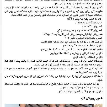
بالاتر و بهداشت بیشتر در تهیه نان می شود.
خمیر پهن کن پیتزا به راحتی قابل استفاده است و می توانید به جای استفاده از روش
های سنتی برای پهن کردن خمیر در نانوایی یا فست فود خود ، از دستگاه خمیر پهن کن
استفاده کنید تا خمیر هایی در اندازه ها و ضخامت های یکسان برای شما آماده کند.
رولر یا خمیر پهن کن پیتزا ATS
این دستگاه در سه مدل
۱- رولر ۳۰ سانت
۲- رولر ۴۳ سانت در دو مدل صاف و کج
هم پیتزا ایتالیایی و هم پیتزا آمریکایی درست میکنه
جنس بدنه تماما استیل نگیر ۳۰۴
سرعت کار : با توجه به سرعت اپراتور بدون محدودیت
دارای غلطک ضد چسبندگی به خمیر
تظیم ضخامت قطر خمیر از ۱ میلی متر تا ۲.۵ سانتی متر
دارای تیغه خراش و برش در غلطک بالا و پایین
دارای استاندارد CE اروپا
دستگاه خمیر پن کن پیتزا ، دستگاهی ضروری جهت قالب گیری و پخت پیتزا های هم
اندازه و هم قطر در پیتزا فروش ها و فست فود ها می باشد.
عملکرد این دستگاه به صورت پیوسته بوده و تعداد خمیر گیری متناسب با سرعت
اپراتور دستگاه می باشد.
دستگاه خمیرپهن کن پیتزا طرح ایتالیا می باشد که انرژی آن از برق شهری گرفته می
شود.
از فواید خمیرپهن کن پیتزا ، خمیر بدون هیچ برجستگی تولید می کند که باعث می شود
پیتزا بسیار لذیذ و نازک درست شود.
دارای موتور و گیر بکس نیم اسب بخار
خمیر پهن کن گرد