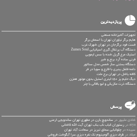
پربازدیدترین
تجهیزات آشپزخانه صنعتی
هایم برگر نیاوران تهران با اسمش برگر
فست فود برگرجان در تهران شهرک غرب
دستگاه آب پرتقال گیری اسپانیایی Zumex Soul
استیک مرغ گریل شده با سس لیمویی
فرنی ساده آرد برنج و شیر
دستگاه بستنی ساز شمس مدل سناتور
دلمه فلفل پنیری با قارچ و سویا در فر
کافه یاشل در تهران برج ملت
دیگ حلیم پز 150لیتری استیل بدون موتور همزن
دستگاه ذرت مکزیکی و لبو باقالی با چتر
پرسش
شادی علیپور در
ساندویچ بارن در مطهری تهران ساندویچی ارمنی
arya در
رستوران کباب ناب بناب تهران آیت الله کاشانی
سپیده در
چلوکبابی سماق تبریز در سعادت آباد تهران
میلاد در
ظرف دیزی آلومینیوم تک نفره دیزی سرا آبگوشت فروشی