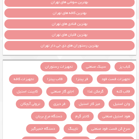
بهترین سوشی های تهران
بهترین کافه های تهران
بهترین قنادی های تهران
بهترین قلیان های تهران
بهترین رستوران های دی جی دار تهران
کباب پز
سینک صنعتی
تجهیزات رستوران
تجهیزات فست فود
فر پیتزا
قالب پیتزا
تجهیزات کافه
قالب کته
گرمکن غذا
اجاق گاز صنعتی
کابینت استیل
وان استیل
میز کار استیل
فر دیزی
ترولی آبچکان
هود استیل صنعتی
کانتر گرم
دستگاه مرغ بریان
سرخ کن فست فود صنعتی
تاپینگ
دستگاه خمیرگیر