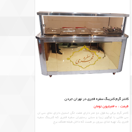
کانتر گرم کترینگ سفره قجری در تهران جردن
قیمت : 40میلیون تومان
کانتر گرم برقی به طول دو متر دارای هفت لگن استیل دارای نمای سی ان
سی طلایی با لوگوی زیبا و سنتی رستوران سفره قجری که کترینگ سفره
قجری یک تهیه غذای بیرون بر هست که داخل طبقه همکف برج