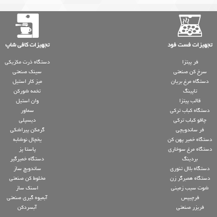
تجهیزات فست فود
تجهیزات کافی شاپ
فر پیتزا
دستگاه ذرت مکزیکی
سرخ کن صنعتی
سینک صنعتی
دستگاه مرغ بریان
میز کار استیل
تاپینگ
تخمه شورکن
قالب پیتزا
وان استیل
دستگاه کباب ترکی
سماور
چاقو کباب ترکی
دیسپلی
فر ساندویچی
گرمکن پیراشکی
دستگاه خمیر پهن کن
یخچال نوشابه
دستگاه مرغ سوخاری
پاستا پز
بردینگ
دستگاه خمیرگیر
دستگاه بلال تنوری
ساندویچ ساز
دستگاه همبرگر زن
مخلوط کن صنعتی
شوت سیب زمینی
اسنک ساز
فرچیپس
آبمیوه گیری صنعتی
فریزر صنعتی
آبسردکن