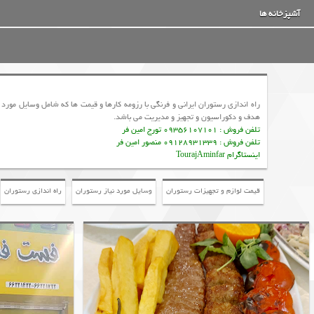
آشپزخانه ها
راه اندازی رستوران ایرانی و فرنگی با رزومه کارها و قیمت ها که شامل وسایل مور
هدف و دکوراسیون و تجهیز و مدیریت می باشد.
تلفن فروش : 09356107101 تورج امین فر
تلفن فروش : 09128931339 منصور امین فر
اینستاگرام TourajAminfar
قیمت لوازم و تجهیزات رستوران
وسایل مورد نیاز رستوران
راه اندازی رستوران