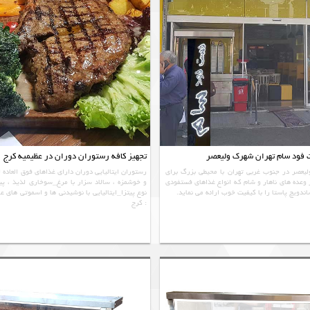
فود سام تهران شهرک ولیعصر
تجهیز کافه رستوران دوران در عظیمیه کرج
عصر در جنوب غربی تهران با محیطی بزرگ برای
رستوران ایتالیایی دوران دارای غذاهای فوق العاده ل
 وعده های ناهار و شام که انواع غذاهای فستفودی
و خوشمزه ، سالاد سزار با مرغ_سوخاری لذیذ ، پی
اندویچ پاستا را با کیفیت خوب ارائه می نماید.
نوع پیتزا_ایتالیایی با نوشیدنی ها و اسموتی های
: کرج