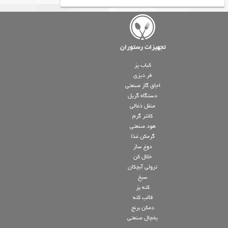
تجهیزات رستوران
کباب پز
فر دیزی
اجاق گاز صنعتی
دستگاه گریل
منقل ذغالی
کانتر گرم
هود صنعتی
گرمکن غذا
دوغ ساز
خلال کن
ترولی آبچکان
سیخ
کته پز
قالب کته
دمکن برنج
یخچال صنعتی