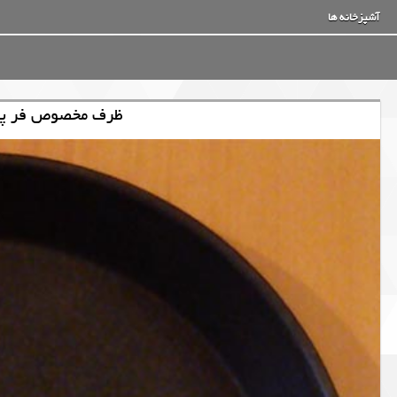
آشپزخانه ها
ظرف مخصوص فر پیتزا پی