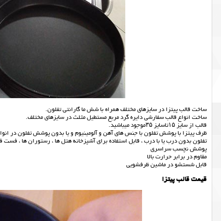
ساخت قالب پیتزا در سایزهای مختلف همراه با شش ما گارانتی تفلون.
ساخت انواع قالب سفارشی دایره گرد مربع مستطیل مثلث در سایزهای مختلف.
قالب از سایز ۱۵تاسایز ۳۵موجود میباشید.
ظرف پیتزا با پوشش تفلون با جنس های آهن و آلومینیوم و یا بدون پوشش تفلون در انو
تفلون بدون درب یا با درب ، قابل استفاده برای آشپزخانه هتل ها ، رستوران ها ، فست فود
پوشش نچسب سراسری
مقاوم در برابر حرارت بالا
قابل شستشو در ماشین ظرفشویی
قیمت قالب پیتزا