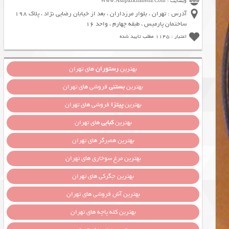
وبسایت : Www.Ashpazkhaneha.Com
آدرس : تهران ، بلوار مرزداران ، بعد از خیابان رضایی نژاد ، پلاک 198
ساختمان پارمیس ، طبقه چهارم ، واحد 16
اعتبار : 1145 مطلب تایید شده
بهترین
رستوران
های تهران
بهترین
بستنی
فروشی های تهران
بهترین
پیتزا
فروشی های تهران
بهترین
کبابی
های تهران
بهترین همبرگر های تهران
بهترین مرغ سوخاری های تهران
بهترین جگرکی های تهران
بهترین آش فروشی های تهران
بهترین کله پاچه های تهران