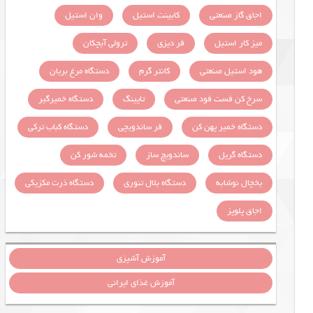
اجاق گاز صنعتی
کابینت استیل
وان استیل
میز کار استیل
فر دیزی
ترولی آبچکان
هود استیل صنعتی
کانتر گرم
دستگاه مرغ بریان
سرخ کن فست فود صنعتی
تاپینگ
دستگاه خمیرگیر
دستگاه خمیر پهن کن
فر ساندویچی
دستگاه کباب ترکی
دستگاه گریل
ساندویچ ساز
تخمه شور کن
یخچال نوشابه
دستگاه بلال تنوری
دستگاه ذرت مکزیکی
اجاق پلوپز
آموزش آشپزی
آموزش غذای ایرانی