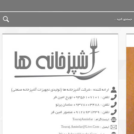
ارائه کننده : شرکت آشپزخانه ها (تولیدی تجهیزات آشپزخانه صنعتی)
تلفن : 09356107101 تورج امین فر
تلفن : 09378003488 ساسان پرتو
تلفن : 09128931339 منصور امین فر
اینستاگرام : TourajAminfar
ایمیل : Touraj.Aminfar@Live.Com