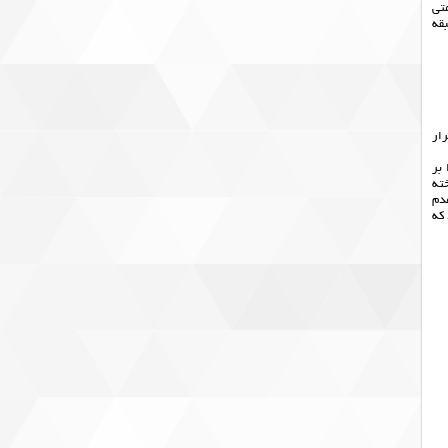
متی
بقه
رار
 بر
خته
دم
که