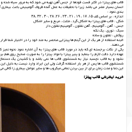
قالب های پیتزا در اکثر فست فودها از جنس آهن تهیه می شود که به مرور سیاه شده و ظا
انسان بسیار مضر می باشد زیرا با تحقیقات به عمل آمده ظروف آلومینیمی باعث بیماری آل
بندی نمود :
اندازه : بر اساس کف ۱۵، ۱۷ ، ۱۹ ، ۲۱ ، ۲۳ ، ۲۶، ۲۸ ،۳۰ ، ۳۲ ،۳۸
شکل : قالب های پیتزا به اشکال گرد ، مثلث ، مربع و سایر اشکال
جنس : آهن ، آلومینیم ، آهن تفلون ، آلومینیم تفلون دار
سبک : توری ، یک تکه
روکش : تفلون و ساده
البته استفاده از هر یک از این آیتم ها پیتزایی منحصر به متد خود را در اختیار شما قرار 
می دهند.
یکی از نکات برجسته ای که باید در مورد قالب های پیتزا به آن اشاره نمود نحوه تمیز کر
عهده دارد دقت لازم را بنماید و پنیر پیتزا یا مواد پیتزا را به صورت صحیح روی هم بری
نشود و به قالب نچسبد نیاز به شستشوی قالب ها نمی باشد و با کشیدن یک دستمال تم
شستشوی قالب ها پس از هر بار استفاده گرفت ولی این ایراد وارد نیست به دلیل این ک
این دما و مدت زمان برای از بین بردن تمامی میکروب ها و سایر عوامل بیماری زا کافی می
خرید اینترنتی قالب پیتزا