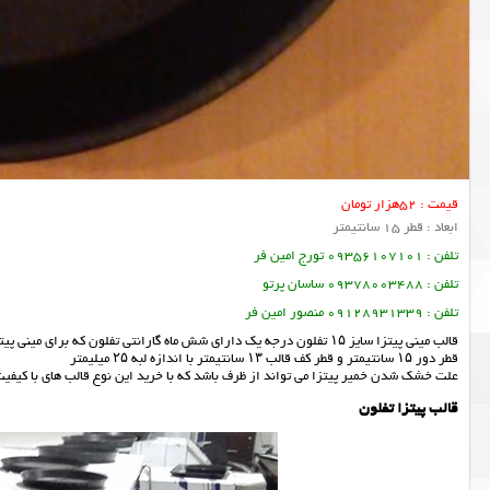
قیمت : 52هزار تومان
ابعاد : قطر 15 سانتیمتر
تلفن : 09356107101 تورج امین فر
تلفن : 09378003488 ساسان پرتو
تلفن : 09128931339 منصور امین فر
قالب مینی پیتزا سایز ۱۵ تفلون درجه یک دارای شش ماه گارانتی تفلون که برای مینی پیتزا یا پیتزا پیکو در فست فود مناسب می باشد.
قطر دور ۱۵ سانتیمتر و قطر کف قالب ۱۳ سانتیمتر با اندازه لبه ۲۵ میلیمتر
علت خشک شدن خمیر پیتزا می تواند از ظرف باشد که با خرید این نوع قالب های با کیف
قالب پیتزا تفلون