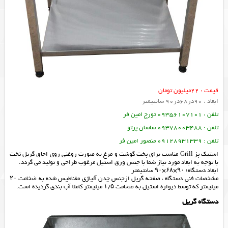
قیمت : 22میلیون تومان
ابعاد : 90در68در90 سانتیمتر
تلفن : 09356107101 تورج امین فر
تلفن : 09378003488 ساسان پرتو
تلفن : 09128931339 منصور امین فر
استیک پز Grill مناسب برای پخت گوشت و مرغ به صورت روغنی روی اجاق گریل تخت
با توجه به ابعاد مورد نیاز شما با جنس ورق استیل مرغوب طراحی و تولید می گردد.
ابعاد دستگاه؛ ۹۰×۶۸×۹۰ سانتیمتر
مشخصات فنی دستگاه ، صفحه گریل ازجنس چدن آلیاژی مغناطیس شده به ضخامت ۲۰
میلیمتر که توسط دیواره استیل به ضخامت ۱/۵ میلیمتر کاملا آب بندی گردیده است.
دستگاه گریل