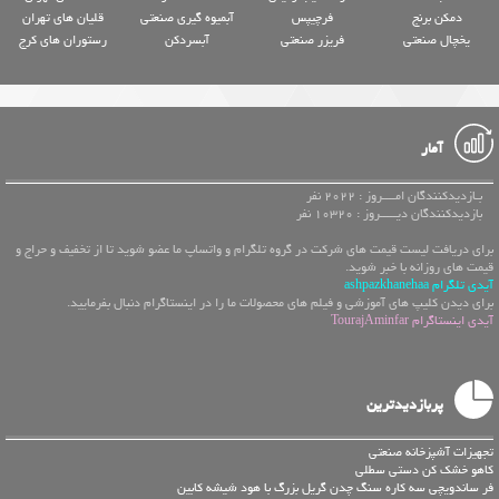
دمکن برنج
فرچیپس
آبمیوه گیری صنعتی
قلیان های تهران
یخچال صنعتی
فریزر صنعتی
آبسردکن
رستوران های کرج
آمار
بـازدیدکنندگان امــــروز : 2022 نفر
بازدیدکنندگان دیـــــروز : 10320 نفر
برای دریافت لیست قیمت های شرکت در گروه تلگرام و واتساپ ما عضو شوید تا از تخفیف و حراج و
قیمت های روزانه با خبر شوید.
آیدی تلگرام ashpazkhanehaa
برای دیدن کلیپ های آموزشی و فیلم های محصولات ما را در اینستاگرام دنبال بفرمایید.
آیدی اینستاگرام TourajAminfar
پربازدیدترین
تجهیزات آشپزخانه صنعتی
کاهو خشک کن دستی سطلی
فر ساندویچی سه کاره سنگ چدن گریل بزرگ با هود شیشه کابین