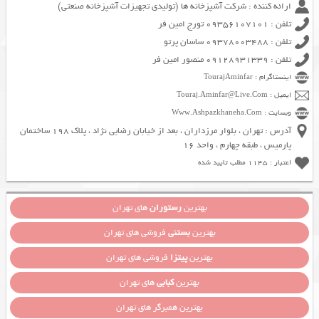
ارائه کننده : شرکت آشپزخانه ها (تولیدی تجهیزات آشپزخانه صنعتی)
تلفن : 09356107101 تورج امین فر
تلفن : 09378003488 ساسان پرتو
تلفن : 09128931339 منصور امین فر
اینستاگرام : TourajAminfar
ایمیل : Touraj.Aminfar@Live.Com
وبسایت : Www.Ashpazkhaneha.Com
آدرس : تهران ، بلوار مرزداران ، بعد از خیابان رضایی نژاد ، پلاک 198 ساختمان
پارمیس ، طبقه چهارم ، واحد 16
اعتبار : 1145 مطلب تایید شده
بهترین
رستوران
های تهران
بهترین
بستنی
فروشی های تهران
بهترین
پیتزا
فروشی های تهران
بهترین
کبابی
های تهران
بهترین همبرگر های تهران