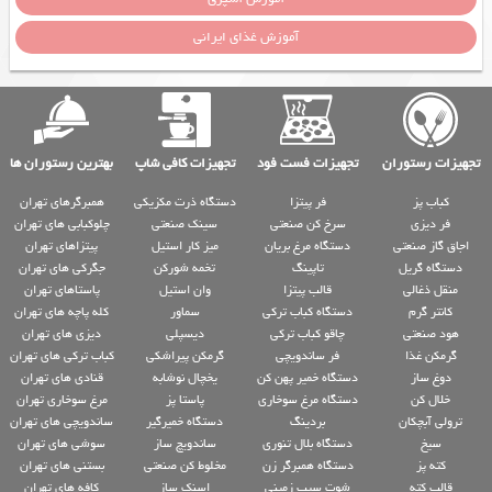
آموزش غذای ایرانی
تجهیزات رستوران
تجهیزات فست فود
تجهیزات کافی شاپ
بهترین رستوران ها
کباب پز
فر پیتزا
دستگاه ذرت مکزیکی
همبرگرهای تهران
فر دیزی
سرخ کن صنعتی
سینک صنعتی
چلوکبابی های تهران
اجاق گاز صنعتی
دستگاه مرغ بریان
میز کار استیل
پیتزاهای تهران
دستگاه گریل
تاپینگ
تخمه شورکن
جگرکی های تهران
منقل ذغالی
قالب پیتزا
وان استیل
پاستاهای تهران
کانتر گرم
دستگاه کباب ترکی
سماور
کله پاچه های تهران
هود صنعتی
چاقو کباب ترکی
دیسپلی
دیزی های تهران
گرمکن غذا
فر ساندویچی
گرمکن پیراشکی
کباب ترکی های تهران
دوغ ساز
دستگاه خمیر پهن کن
یخچال نوشابه
قنادی های تهران
خلال کن
دستگاه مرغ سوخاری
پاستا پز
مرغ سوخاری تهران
ترولی آبچکان
بردینگ
دستگاه خمیرگیر
ساندویچی های تهران
سیخ
دستگاه بلال تنوری
ساندویچ ساز
سوشی های تهران
کته پز
دستگاه همبرگر زن
مخلوط کن صنعتی
بستنی های تهران
قالب کته
شوت سیب زمینی
اسنک ساز
کافه های تهران