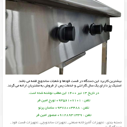
بیشترین کاربرد این دستگاه در فست فودها و شعبات ساندویچ لقمه می باشد.
استیک پز
دارای یک سال گارانتی و خدمات پس از فروش به مشتریان ارائه می گردد.
در تاریخ 13 تیر 1400 این مطلب نوشته شده است.
تلفن : 09356107101 تورج امین فر
تلفن : 09378003488 ساسان پرتو
تلفن : 09128931339 منصور امین فر
دسته بندی :
تجهیزات آشپزخانه صنعتی
,
تجهیزات ساندویچی
,
تجهیزات فست فود
,