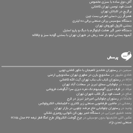
آش دوغ ساده با سبزی مخصوص
فست فود تومس تهران کاشانی
برگریچ در اکباتان تهران
همبرگر زن دستی اهرمی بست چین
دستگاه سوسیس پرکن صنعتی برقی ده لیتری
بستنی کارول کوروش تهران
دستگاه خمیر گیر هشت کیلوگرم با دیگ و پارو استیل
آبمیوه بستنی لیمو بار ممد ریش در شهران تهران با بستني گوجه سبز و چاقاله
پرسش
سیمین در
رستوران شاندیز لاهیجان با دکور کشتی چوبی
شادی علیپور در
ساندویچ بارن در مطهری تهران ساندویچی ارمنی
arya در
رستوران کباب ناب بناب تهران آیت الله کاشانی
سپیده در
چلوکبابی سماق تبریز در سعادت آباد تهران
میلاد در
ظرف دیزی آلومینیوم تک نفره دیزی سرا آبگوشت فروشی
صالح در
فست فود برگر کلاب شهران تهران
ماندانا در
رستوران چلوکبابی امیرخیز تبریز در کرج
رمضانی در
ماشین ظرفشویی صنعتی زیر کانتری 540بشقاب الکترولوکس
وحید در
رستوران چلوکبابی حاج مرشد چلویی در بازار تهران
محمد شفیق میرزایی در
دستگاه خمیر پهن کن نانوایی رومیزی غلتکی
عكس اللي شايفينها بدون موسيقى در
چرخ گوشت الکتروکار طرح امگا قطر تیغه 32 مدل ec75
صنعتی تمدن نژاد