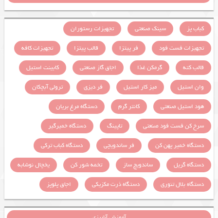
کباب پز
سینک صنعتی
تجهیزات رستوران
تجهیزات فست فود
فر پیتزا
قالب پیتزا
تجهیزات کافه
قالب کته
گرمکن غذا
اجاق گاز صنعتی
کابینت استیل
وان استیل
میز کار استیل
فر دیزی
ترولی آبچکان
هود استیل صنعتی
کانتر گرم
دستگاه مرغ بریان
سرخ کن فست فود صنعتی
تاپینگ
دستگاه خمیرگیر
دستگاه خمیر پهن کن
فر ساندویچی
دستگاه کباب ترکی
دستگاه گریل
ساندویچ ساز
تخمه شور کن
یخچال نوشابه
دستگاه بلال تنوری
دستگاه ذرت مکزیکی
اجاق پلوپز
آموزش آشپزی