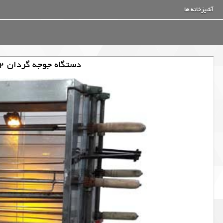
آشپزخانه ها
دستگاه جوجه گردان 12 سیخ استیل با نور هالوژن