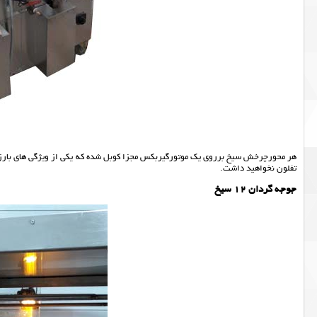
هر محورچرخش سیخ برروی یک موتورگیربکس مجزا کوبل شده که یکی از ویژگی های بارز آ
تفلون نخواهید داشت.
جوجه گردان 12 سیخ