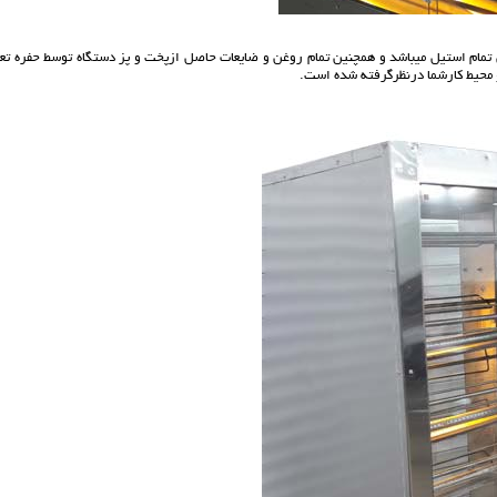
ت۰/۸ میل و جنس سیخ های مرغ بریان تمام استیل میباشد و همچنین تمام روغن و ضایعات حاصل ازپخت و پز دستگاه توسط حفره ت
 محیط کارشما درنظرگرفته شده است.