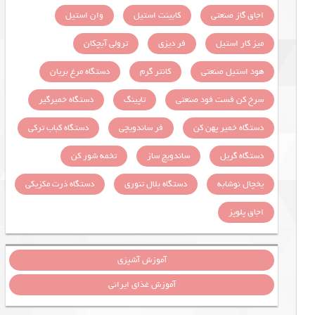
اجاق گاز صنعتی
کابینت استیل
وان استیل
میز کار استیل
فر دیزی
ترولی آبچکان
هود استیل صنعتی
کانتر گرم
دستگاه مرغ بریان
سرخ کن فست فود صنعتی
تاپینگ
دستگاه خمیرگیر
دستگاه خمیر پهن کن
فر ساندویچی
دستگاه کباب ترکی
دستگاه گریل
ساندویچ ساز
تخمه شور کن
یخچال نوشابه
دستگاه بلال تنوری
دستگاه ذرت مکزیکی
اجاق پلوپز
آموزش آشپزی
آموزش غذای ایرانی