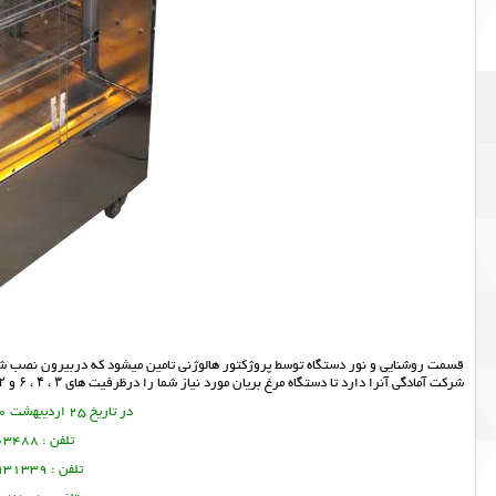
قسمت روشنایی و نور دستگاه توسط پروژکتور هالوژنی تامین میشود که دربیرون نصب 
شرکت آمادگی آنرا دارد تا دستگاه مرغ بریان مورد نیاز شما را درظرفیت های ۳ ، ۴ ، ۶ و ۱۲ سیخ تهیه و ارسال نماید.
در تاریخ 25 اردیبهشت 1400 این مطلب نوشته شده است.
تلفن : 09378003488 ساسان پرتو
تلفن : 09128931339 منصور امین فر