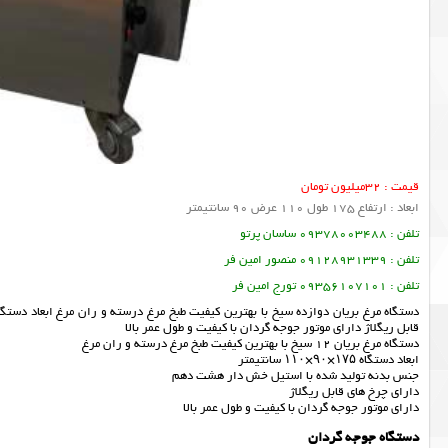
قیمت : 32میلیون تومان
ابعاد : ارتفاع 175 طول 110 عرض 90 سانتیمتر
تلفن : 09378003488 ساسان پرتو
تلفن : 09128931339 منصور امین فر
تلفن : 09356107101 تورج امین فر
قابل ریگلاژ دارای موتور جوجه گردان با کیفیت و طول عمر بالا
دستگاه مرغ بریان 12 سیخ با بهترین کیفیت طبخ مرغ درسته و ران مرغ
ابعاد دستگاه ۱۷۵×۹۰×۱۱۰ سانتیمتر
جنس بدنه تولید شده با استیل خش دار هشت دهم
دارای چرخ های قابل ریگلاژ
دارای موتور جوجه گردان با کیفیت و طول عمر بالا
دستگاه جوجه گردان