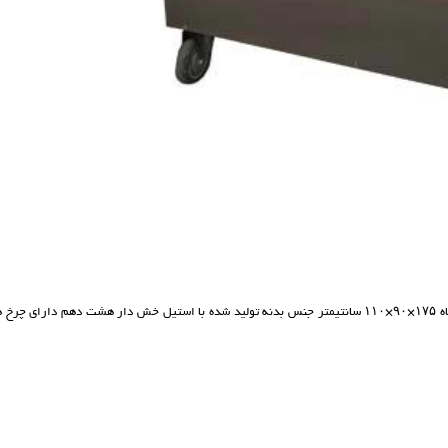
دستگاه مرغ بریان دوازده سیخ با بهترین کیفیت طبخ مرغ درسته و ران مرغ ابعاد دستگاه ۱۷۵×۹۰×۱۱۰ سانتیمتر جنس بدنه تولید شده با استیل خش دار هشت دهم دارای چ