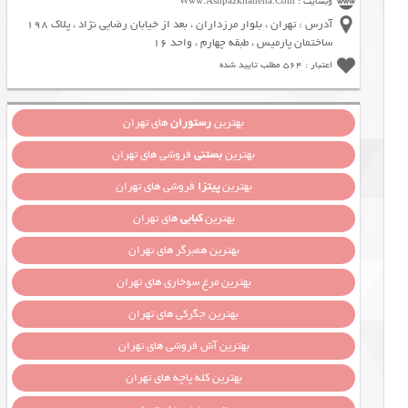
وبسایت : Www.Ashpazkhaneha.Com
آدرس : تهران ، بلوار مرزداران ، بعد از خیابان رضایی نژاد ، پلاک 198
ساختمان پارمیس ، طبقه چهارم ، واحد 16
اعتبار : 564 مطلب تایید شده
بهترین
رستوران
های تهران
بهترین
بستنی
فروشی های تهران
بهترین
پیتزا
فروشی های تهران
بهترین
کبابی
های تهران
بهترین همبرگر های تهران
بهترین مرغ سوخاری های تهران
بهترین جگرکی های تهران
بهترین آش فروشی های تهران
بهترین کله پاچه های تهران