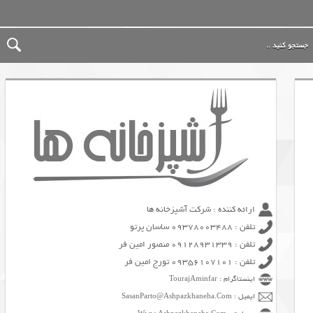
ارائه کننده : شرکت آشپزخانه ها
تلفن : 09378003488 ساسان پرتو
تلفن : 09128931339 منصور امین فر
تلفن : 09356107101 تورج امین فر
اینستاگرام : TourajAminfar
ایمیل : SasanParto@Ashpazkhaneha.Com