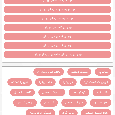
بهترین پاستا های تهران
بهترین ساندویچی های تهران
بهترین سوشی های تهران
بهترین کافه های تهران
بهترین قنادی های تهران
بهترین قلیان های تهران
بهترین رستوران های دی جی دار تهران
کباب پز
سینک صنعتی
تجهیزات رستوران
تجهیزات فست فود
فر پیتزا
قالب پیتزا
تجهیزات کافه
قالب کته
گرمکن غذا
اجاق گاز صنعتی
کابینت استیل
وان استیل
میز کار استیل
فر دیزی
ترولی آبچکان
هود استیل صنعتی
کانتر گرم
دستگاه مرغ بریان