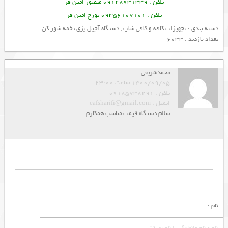
تلفن : 09128931339 منصور امین فر
تلفن : 09356107101 تورج امین فر
دسته بندی :
تجهیزات کافه و کافی شاپ
,
دستگاه آجیل پزی تخمه شور کن
تعداد بازدید : 6033
محمدشریفی
1400/09/05 ساعت 23:00
تلفن : 09185738291
ایمیل : eafsharifi@gmail.com
سلام دستگاه قیمت مناسب همکارم
نام :