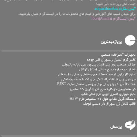
قیمت های روزانه با خبر شوید.
آیدی تلگرام ashpazkhanehaa
برای دیدن کلیپ های آموزشی و فیلم های محصولات ما را در اینستاگرام دنبال بفرمایید.
آیدی اینستاگرام TourajAminfar
پربازدیدترین
تجهیزات آشپزخانه صنعتی
کانتر گرم استیل رستوران اکبر جوجه
میزکار صنعتی روی پلی اتیلن پی وی سی باپایه پاتروکی
شیکر دو جداره مدرج دستی استیل کوکتل
اجاق گاز پلوپز 4 شعله فشار قوی صنعتی زمینی 90 سانتی
بن ماری پلی کربنات پلاستیکی بی رنگ یا سفید و مشکی
هات داگ پز 9 رول ریلی برقی رومیزی صنعتی مارک BEST
فر ساندویچی دو کاره سرخ کن با گریل 45 سانتی
تابلو دیواری فانتزی چوبی طرح کافی شاپ
دستگاه گریل ذغالی طول 90 سانتیمتر طرح APW
قالب فلافل زن سوراخ دار دستی کوچک
پرسش