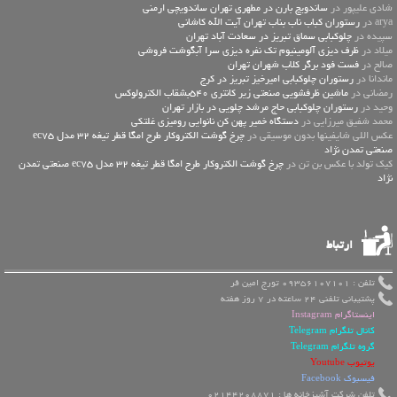
شادی علیپور در
ساندویچ بارن در مطهری تهران ساندویچی ارمنی
arya در
رستوران کباب ناب بناب تهران آیت الله کاشانی
سپیده در
چلوکبابی سماق تبریز در سعادت آباد تهران
میلاد در
ظرف دیزی آلومینیوم تک نفره دیزی سرا آبگوشت فروشی
صالح در
فست فود برگر کلاب شهران تهران
ماندانا در
رستوران چلوکبابی امیرخیز تبریز در کرج
رمضانی در
ماشین ظرفشویی صنعتی زیر کانتری 540بشقاب الکترولوکس
وحید در
رستوران چلوکبابی حاج مرشد چلویی در بازار تهران
محمد شفیق میرزایی در
دستگاه خمیر پهن کن نانوایی رومیزی غلتکی
عكس اللي شايفينها بدون موسيقى در
چرخ گوشت الکتروکار طرح امگا قطر تیغه 32 مدل ec75
صنعتی تمدن نژاد
کیک تولد با عکس بن تن در
چرخ گوشت الکتروکار طرح امگا قطر تیغه 32 مدل ec75 صنعتی تمدن
نژاد
ارتباط
تلفن : 09356107101 تورج امین فر
پشتیبانی تلفنی 24 ساعته در 7 روز هفته
اینستاگرام Instagram
کانال تلگرام Telegram
گروه تلگرام Telegram
یوتیوب Youtube
فیسبوک Facebook
تلفن شرکت آشپزخانه ها : 02144208871