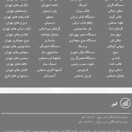
دستگاه گریل
تاپینگ
تخمه شورکن
جگرکی های تهران
منقل ذغالی
قالب پیتزا
وان استیل
پاستاهای تهران
کانتر گرم
دستگاه کباب ترکی
سماور
کله پاچه های تهران
هود صنعتی
چاقو کباب ترکی
دیسپلی
دیزی های تهران
گرمکن غذا
فر ساندویچی
گرمکن پیراشکی
کباب ترکی های تهران
دوغ ساز
دستگاه خمیر پهن کن
یخچال نوشابه
قنادی های تهران
خلال کن
دستگاه مرغ سوخاری
پاستا پز
مرغ سوخاری تهران
ترولی آبچکان
بردینگ
دستگاه خمیرگیر
ساندویچی های تهران
سیخ
دستگاه بلال تنوری
ساندویچ ساز
سوشی های تهران
کته پز
دستگاه همبرگر زن
مخلوط کن صنعتی
بستنی های تهران
قالب کته
شوت سیب زمینی
اسنک ساز
کافه های تهران
دمکن برنج
فرچیپس
آبمیوه گیری صنعتی
قلیان های تهران
یخچال صنعتی
فریزر صنعتی
آبسردکن
رستوران های کرج
آمار
بـازدیدکنندگان امــــروز : 6813 نفر
بازدیدکنندگان دیـــــروز : 12220 نفر
برای دریافت لیست قیمت های شرکت در گروه تلگرام و واتساپ ما عضو شوید تا از تخفیف و حراج و