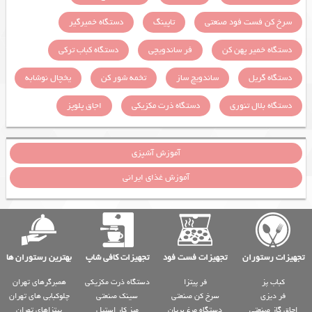
سرخ کن فست فود صنعتی
تاپینگ
دستگاه خمیرگیر
دستگاه خمیر پهن کن
فر ساندویچی
دستگاه کباب ترکی
دستگاه گریل
ساندویچ ساز
تخمه شور کن
یخچال نوشابه
دستگاه بلال تنوری
دستگاه ذرت مکزیکی
اجاق پلوپز
آموزش آشپزی
آموزش غذای ایرانی
تجهیزات رستوران
تجهیزات فست فود
تجهیزات کافی شاپ
بهترین رستوران ها
کباب پز
فر پیتزا
دستگاه ذرت مکزیکی
همبرگرهای تهران
فر دیزی
سرخ کن صنعتی
سینک صنعتی
چلوکبابی های تهران
اجاق گاز صنعتی
دستگاه مرغ بریان
میز کار استیل
پیتزاهای تهران