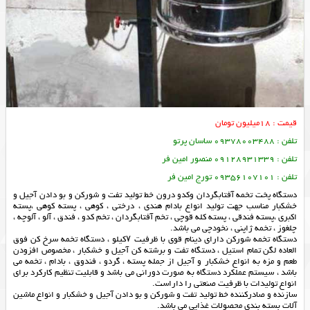
قیمت : 18میلیون تومان
تلفن : 09378003488 ساسان پرتو
تلفن : 09128931339 منصور امین فر
تلفن : 09356107101 تورج امین فر
دستگاه پخت تخمه آفتابگردان وکدو درون خط تولید تفت و شورکن و بو دادن آجیل و
خشکبار مناسب جهت تولید انواع بادام هندی ، درختی ، کوهی ، پسته کوهی ،پسته
اکبری ،پسته فندقی ، پسته کله قوچی ، تخم آفتابگردان ، تخم کدو ، فندق ، آلو ، آلوچه ،
چلغوز ، تخمه ژاپنی ، نخودچی می باشد.
دستگاه تخمه شورکن دارای دینام قوی با ظرفیت ۷کیلو ، دستگاه تخمه سرخ کن فوق
العاده لگن تمام استيل ، دستگاه تفت و برشته کن آجیل و خشکبار ، مخصوص افزودن
طعم و مزه به انواع خشکبار و آجیل از جمله پسته ، گردو ، فندوق ، بادام ، تخمه می
باشد ، سیستم عملکرد دستگاه به صورت دورانی می باشد و قابلیت تنظیم کارکرد برای
انواع تولیدات با ظرفیت صنعتی را داراست.
سازنده و صادرکننده خط تولید تفت و شورکن و بو دادن آجیل و خشکبار و انواع ماشین
آلات بسته بندی محصولات غذایی می باشد.