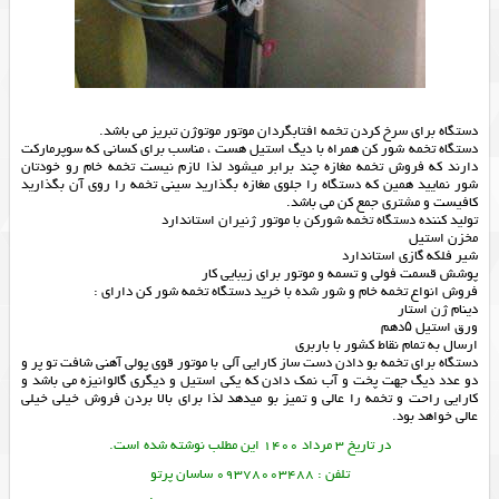
دستگاه برای سرخ کردن تخمه افتابگردان موتور موتوژن تبریز می باشد.
دستگاه تخمه شور کن همراه با دیگ استیل هست ، مناسب برای کسانی که سوپرمارکت
دارند که فروش تخمه مغازه چند برابر میشود لذا لازم نیست تخمه خام رو خودتان
شور نمایید همین که دستگاه را جلوی مغازه بگذارید سینی تخمه را روی آن بگذارید
کافیست و مشتری جمع کن می باشد.
تولید کننده دستگاه تخمه شورکن با موتور ژنیران استاندارد
مخزن استیل
شیر فلکه گازی استاندارد
پوشش قسمت فولی و تسمه و موتور برای زیبایی کار
فروش انواع تخمه خام و شور شده با خرید دستگاه تخمه شور کن دارای :
دینام ژن استار
ورق استیل ۵دهم
ارسال به تمام نقاط کشور با باربری
دستگاه برای تخمه بو دادن دست ساز کارایی آلی با موتور قوی پولی آهنی شافت تو پر و
دو عدد دیگ جهت پخت و آب نمک دادن که یکی استیل و دیگری گالوانیزه می باشد و
کارایی راحت و تخمه را عالی و تمیز بو میدهد لذا برای بالا بردن فروش خیلی خیلی
عالی خواهد بود.
در تاریخ 3 مرداد 1400 این مطلب نوشته شده است.
تلفن : 09378003488 ساسان پرتو