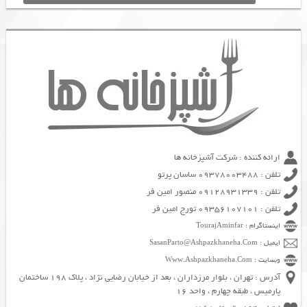
ارائه کننده : شرکت آشپزخانه ها
تلفن : 09378003488 ساسان پرتو
تلفن : 09128931339 منصور امین فر
تلفن : 09356107101 تورج امین فر
اینستاگرام : TourajAminfar
ایمیل : SasanParto@Ashpazkhaneha.Com
وبسایت : Www.Ashpazkhaneha.Com
آدرس : تهران ، بلوار مرزداران ، بعد از خیابان رضایی نژاد ، پلاک 198 ساختمان
پارمیس ، طبقه چهارم ، واحد 16