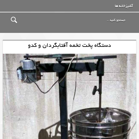
آشپزخانه ها
دستگاه پخت تخمه آفتابگردان و کدو