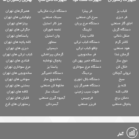
کباب پز
فر پیتزا
دستگاه ذرت مکزیکی
همبرگرهای تهران
فر دیزی
سرخ کن صنعتی
سینک صنعتی
چلوکبابی های تهران
اجاق گاز صنعتی
دستگاه مرغ بریان
میز کار استیل
پیتزاهای تهران
دستگاه گریل
تاپینگ
تخمه شورکن
جگرکی های تهران
منقل ذغالی
قالب پیتزا
وان استیل
پاستاهای تهران
کانتر گرم
دستگاه کباب ترکی
سماور
کله پاچه های تهران
هود صنعتی
چاقو کباب ترکی
دیسپلی
دیزی های تهران
گرمکن غذا
فر ساندویچی
گرمکن پیراشکی
کباب ترکی های تهران
دوغ ساز
دستگاه خمیر پهن کن
یخچال نوشابه
قنادی های تهران
خلال کن
دستگاه مرغ سوخاری
پاستا پز
مرغ سوخاری تهران
ترولی آبچکان
بردینگ
دستگاه خمیرگیر
ساندویچی های تهران
سیخ
دستگاه بلال تنوری
ساندویچ ساز
سوشی های تهران
کته پز
دستگاه همبرگر زن
مخلوط کن صنعتی
بستنی های تهران
قالب کته
شوت سیب زمینی
اسنک ساز
کافه های تهران
دمکن برنج
فرچیپس
آبمیوه گیری صنعتی
قلیان های تهران
یخچال صنعتی
فریزر صنعتی
آبسردکن
رستوران های کرج
آمار