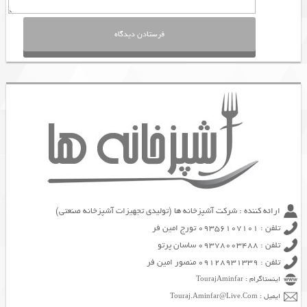
ارائه کننده : شرکت آشپزخانه ها (تولیدی تجهیزات آشپزخانه صنعتی)
تلفن : 09356107101 تورج امین فر
تلفن : 09378003488 ساسان پرتو
تلفن : 09128931339 منصور امین فر
اینستاگرام : TourajAminfar
ایمیل : Touraj.Aminfar@Live.Com