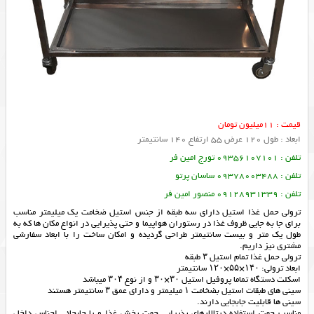
قیمت : 11میلیون تومان
ابعاد : طول 120 عرض 55 ارتفاع 140 سانتیمتر
تلفن : 09356107101 تورج امین فر
تلفن : 09378003488 ساسان پرتو
تلفن : 09128931339 منصور امین فر
ترولی حمل غذا استیل دارای سه طبقه از جنس استیل ضخامت یک میلیمتر مناسب
برای جا به جایی ظروف غذا در رستوران هواپیما و حتی پذیرایی در انواع مکان ها که به
طول یک متر و بیست سانتیمتر طراحی گردیده و امکان ساخت را با ابعاد سفارشی
مشتری نیز داریم.
ترولی حمل غذا تمام استیل ۳ طبقه
ابعاد ترولی: ۱۴۰×۵۵×۱۲۰ سانتیمتر
اسکلت دستگاه تماما پروفیل استیل ۳۰×۳۰ و از نوع ۳۰۴ میباشد
سینی های طبقات استیل بضخامت ۱ میلیمتر و دارای عمق ۳ سانتیمتر هستند
سینی ها قابلیت جابجایی دارند.
مناسب جهت استفاده درتالارهای پذیرایی جهت پخش غذا و یا جابجائی اجناس داخل