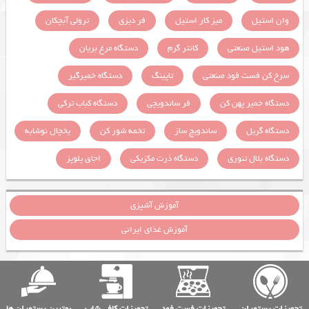
وان استیل
میز کار استیل
فر دیزی
ترولی آبچکان
هود استیل صنعتی
کانتر گرم
دستگاه مرغ بریان
سرخ کن فست فود صنعتی
تاپینگ
دستگاه خمیرگیر
دستگاه خمیر پهن کن
فر ساندویچی
دستگاه کباب ترکی
دستگاه گریل
ساندویچ ساز
تخمه شور کن
یخچال نوشابه
دستگاه بلال تنوری
دستگاه ذرت مکزیکی
اجاق پلوپز
آموزش آشپزی
آموزش غذای ایرانی
تجهیزات رستوران
تجهیزات فست فود
تجهیزات کافی شاپ
بهترین رستوران ها