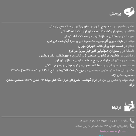
پرسش
شادی علیپور در
ساندویچ بارن در مطهری تهران ساندویچی ارمنی
arya در
رستوران کباب ناب بناب تهران آیت الله کاشانی
سپیده در
چلوکبابی سماق تبریز در سعادت آباد تهران
میلاد در
ظرف دیزی آلومینیوم تک نفره دیزی سرا آبگوشت فروشی
صالح در
فست فود برگر کلاب شهران تهران
ماندانا در
رستوران چلوکبابی امیرخیز تبریز در کرج
رمضانی در
ماشین ظرفشویی صنعتی زیر کانتری 540بشقاب الکترولوکس
وحید در
رستوران چلوکبابی حاج مرشد چلویی در بازار تهران
محمد شفیق میرزایی در
دستگاه خمیر پهن کن نانوایی رومیزی غلتکی
عكس اللي شايفينها بدون موسيقى در
چرخ گوشت الکتروکار طرح امگا قطر تیغه 32 مدل ec75
صنعتی تمدن نژاد
کیک تولد با عکس بن تن در
چرخ گوشت الکتروکار طرح امگا قطر تیغه 32 مدل ec75 صنعتی تمدن
نژاد
ارتباط
تلفن : 09356107101 تورج امین فر
پشتیبانی تلفنی 24 ساعته در 7 روز هفته
اینستاگرام Instagram