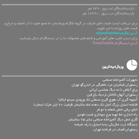
بـازدیدکنندگان امــــروز : 749 نفر
بازدیدکنندگان دیـــــروز : 12220 نفر
برای دریافت لیست قیمت های شرکت در گروه تلگرام و واتساپ ما عضو شوید تا از تخفیف و حراج و
قیمت های روزانه با خبر شوید.
آیدی تلگرام ashpazkhanehaa
برای دیدن کلیپ های آموزشی و فیلم های محصولات ما را در اینستاگرام دنبال بفرمایید.
آیدی اینستاگرام TourajAminfar
پربازدیدترین
تجهیزات آشپزخانه صنعتی
رستوران فیشرمن مرد ماهیگیر در اندرزگو تهران
برنج آبکش با ته دیگ مجلسی ایرانی
رستوران آیهان کاشان نزدیک باغ فین
آبمیوه گیری آب هویج گیری صنعتی تک ورودی سیدو ایتالیا
قابلمه استیل بزرگ اصل تک دهنه 58 سانتیمتر ظرفیت 70 لیتر مارک اسمارت
اجاق برقی شش شعله با دو فر
راه اندازی خط تهیه مرغ سوخاری فست فودی
گاری حمل دیگ آشپزخانه صنعتی سایز 75 سانتیمتر
دستگاه ذرت مکزیکی بدنه استیل با رف شیشه
رستوران قصاب در فرشته تهران