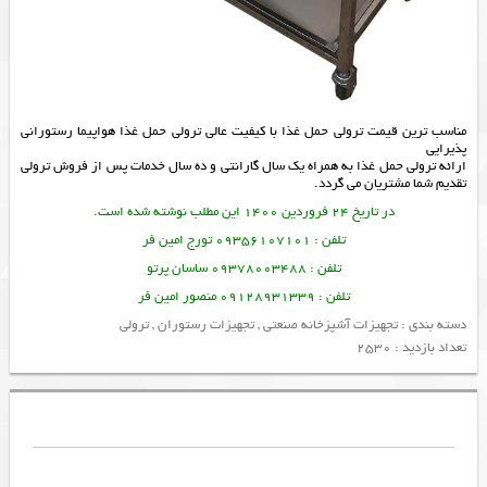
مناسب ترین قیمت ترولی حمل غذا با کیفیت عالی ترولی حمل غذا هواپیما رستورانی
پذیرایی
ارائه
ترولی حمل غذا
به همراه یک سال گارانتی و ده سال خدمات پس از فروش
ترولی
تقدیم شما مشتریان می گردد.
در تاریخ 24 فروردین 1400 این مطلب نوشته شده است.
تلفن : 09356107101 تورج امین فر
تلفن : 09378003488 ساسان پرتو
تلفن : 09128931339 منصور امین فر
دسته بندی :
تجهیزات آشپزخانه صنعتی
,
تجهیزات رستوران
,
ترولی
تعداد بازدید : 2530