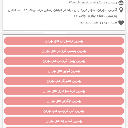
وبسایت : Www.Ashpazkhaneha.Com
آدرس : تهران ، بلوار مرزداران ، بعد از خیابان رضایی نژاد ، پلاک 198 ساختمان
پارمیس ، طبقه چهارم ، واحد 16
اعتبار : 1145 مطلب تایید شده
بهترین
رستوران
های تهران
بهترین
بستنی
فروشی های تهران
بهترین
پیتزا
فروشی های تهران
بهترین
کبابی
های تهران
بهترین همبرگر های تهران
بهترین مرغ سوخاری های تهران
بهترین جگرکی های تهران
بهترین آش فروشی های تهران
بهترین کله پاچه های تهران