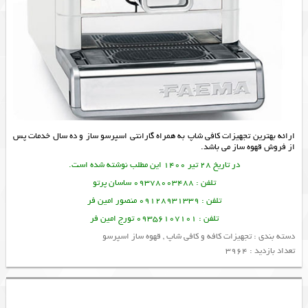
ارائه بهترین
تجهیزات کافی شاپ
به همراه گارانتی
اسپرسو ساز
و ده سال خدمات پس
از فروش
قهوه ساز
می باشد.
در تاریخ 28 تیر 1400 این مطلب نوشته شده است.
تلفن : 09378003488 ساسان پرتو
تلفن : 09128931339 منصور امین فر
تلفن : 09356107101 تورج امین فر
دسته بندی :
تجهیزات کافه و کافی شاپ
,
قهوه ساز اسپرسو
تعداد بازدید : 3964