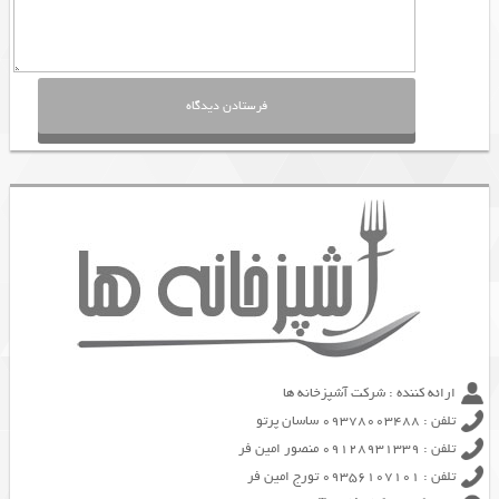
ارائه کننده : شرکت آشپزخانه ها
تلفن : 09378003488 ساسان پرتو
تلفن : 09128931339 منصور امین فر
تلفن : 09356107101 تورج امین فر