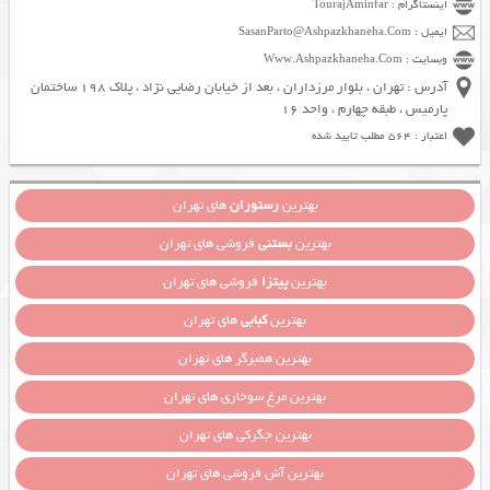
اینستاگرام : TourajAminfar
ایمیل : SasanParto@Ashpazkhaneha.Com
وبسایت : Www.Ashpazkhaneha.Com
آدرس : تهران ، بلوار مرزداران ، بعد از خیابان رضایی نژاد ، پلاک 198 ساختمان
پارمیس ، طبقه چهارم ، واحد 16
اعتبار : 564 مطلب تایید شده
بهترین
رستوران
های تهران
بهترین
بستنی
فروشی های تهران
بهترین
پیتزا
فروشی های تهران
بهترین
کبابی
های تهران
بهترین همبرگر های تهران
بهترین مرغ سوخاری های تهران
بهترین جگرکی های تهران
بهترین آش فروشی های تهران