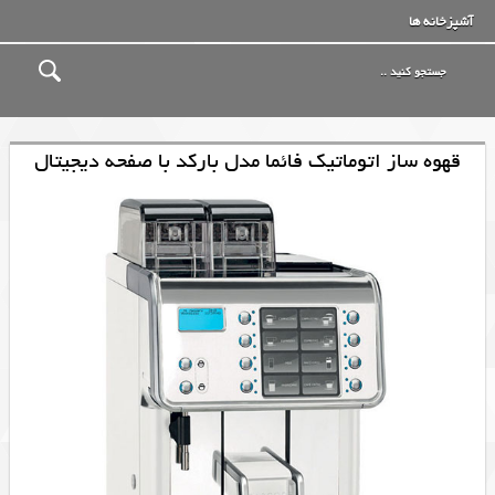
آشپزخانه ها
قهوه ساز اتوماتیک فائما مدل بارکد با صفحه دیجیتال