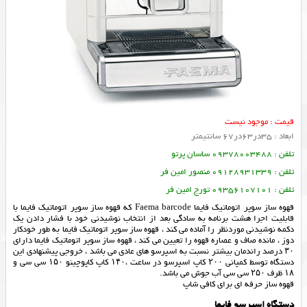
قیمت : موجود نیست
ابعاد : 35در63در67 سانتیمتر
تلفن : 09378003488 ساسان پرتو
تلفن : 09128931339 منصور امین فر
تلفن : 09356107101 تورج امین فر
قهوه ساز سوپر اتوماتیک فایما Faema barcode که قهوه ساز سوپر اتوماتیک فایما با
قابلیت اجرا هشت برنامه به سادگی بعد از انتخاب نوشیدنی خود با فشار دادن یک
دکمه نوشیدنی موردنظر را آماده می کند ، قهوه ساز سوپر اتوماتیک فایما به طور خودکار
دوز ، مانده صاف و عصاره قهوه را تعیین می کند ، قهوه ساز سوپر اتوماتیک فایما دارای
۳۰ درصد راندمان بیشتر نسبت به اسپرسو های عادی می باشد ، خروجی پیشنهادی این
دستگاه توسط کمپانی ۲۰۰ کاپ اسپرسو در ساعت ،۱۴۰ کاپ کاپوچینو ۱۵۰ سی سی و
۱۸ ظرف ۲۵۰ سی سی آب جوش می باشد.
قهوه ساز حرفه ای برای کافی شاپ
دستگاه اسپرسو فایما