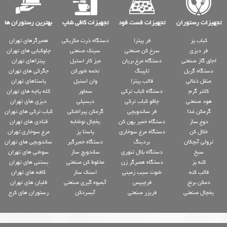
تجهیزات رستوران
تجهیزات فست فود
تجهیزات کافی شاپ
بهترین رستوران ها
کباب پز
فر پیتزا
دستگاه ذرت مکزیکی
همبرگرهای تهران
فر دیزی
سرخ کن صنعتی
سینک صنعتی
چلوکبابی های تهران
اجاق گاز صنعتی
دستگاه مرغ بریان
میز کار استیل
پیتزاهای تهران
دستگاه گریل
تاپینگ
تخمه شورکن
جگرکی های تهران
منقل ذغالی
قالب پیتزا
وان استیل
پاستاهای تهران
کانتر گرم
دستگاه کباب ترکی
سماور
کله پاچه های تهران
هود صنعتی
چاقو کباب ترکی
دیسپلی
دیزی های تهران
گرمکن غذا
فر ساندویچی
گرمکن پیراشکی
کباب ترکی های تهران
دوغ ساز
دستگاه خمیر پهن کن
یخچال نوشابه
قنادی های تهران
خلال کن
دستگاه مرغ سوخاری
پاستا پز
مرغ سوخاری تهران
ترولی آبچکان
بردینگ
دستگاه خمیرگیر
ساندویچی های تهران
سیخ
دستگاه بلال تنوری
ساندویچ ساز
سوشی های تهران
کته پز
دستگاه همبرگر زن
مخلوط کن صنعتی
بستنی های تهران
قالب کته
شوت سیب زمینی
اسنک ساز
کافه های تهران
دمکن برنج
فرچیپس
آبمیوه گیری صنعتی
قلیان های تهران
یخچال صنعتی
فریزر صنعتی
آبسردکن
رستوران های کرج