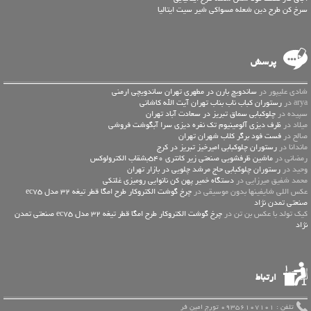
سرخ کن طرح دین شعله مسواکی شیر سیت ایتالیا
پرسش
شادی علیپور در
ساندویچ بارن در مطهری تهران ساندویچی ارمنی
arya در
رستوران کباب ناب بناب تهران آیت الله کاشانی
سپیده در
چلوکبابی سماق تبریز در سعادت آباد تهران
میلاد در
ظرف دیزی آلومینیوم تک نفره دیزی سرا آبگوشت فروشی
صالح در
فست فود برگر کلاب شهران تهران
ماندانا در
رستوران چلوکبابی امیرخیز تبریز در کرج
رمضانی در
ماشین ظرفشویی صنعتی زیر کانتری 540بشقاب الکترولوکس
وحید در
رستوران چلوکبابی حاج مرشد چلویی در بازار تهران
محمد شفیق میرزایی در
دستگاه خمیر پهن کن نانوایی رومیزی غلتکی
عكس اللي شايفينها بدون موسيقى در
چرخ گوشت الکتروکار طرح امگا قطر تیغه 32 مدل ec75
صنعتی تمدن نژاد
کیک تولد با عکس بن تن در
چرخ گوشت الکتروکار طرح امگا قطر تیغه 32 مدل ec75 صنعتی تمدن
نژاد
ارتباط
تلفن : 09356107101 تورج امین فر