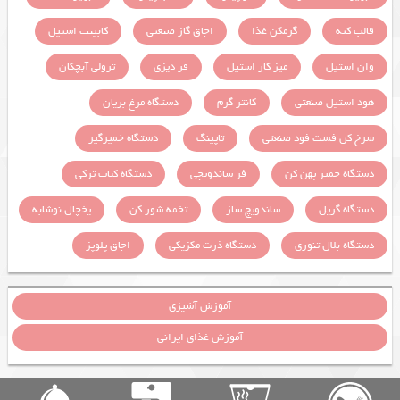
قالب کته
گرمکن غذا
اجاق گاز صنعتی
کابینت استیل
وان استیل
میز کار استیل
فر دیزی
ترولی آبچکان
هود استیل صنعتی
کانتر گرم
دستگاه مرغ بریان
سرخ کن فست فود صنعتی
تاپینگ
دستگاه خمیرگیر
دستگاه خمیر پهن کن
فر ساندویچی
دستگاه کباب ترکی
دستگاه گریل
ساندویچ ساز
تخمه شور کن
یخچال نوشابه
دستگاه بلال تنوری
دستگاه ذرت مکزیکی
اجاق پلوپز
آموزش آشپزی
آموزش غذای ایرانی