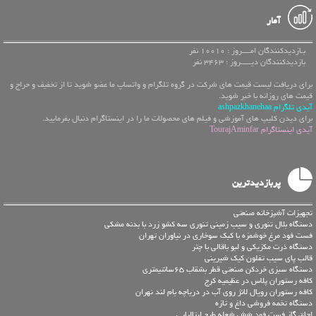
آمار
بـازدیدکنندگان امــــروز : 10010 نفر
بازدیدکنندگان دیـــــروز : 3463 نفر
برای دریافت لیست قیمت های شرکت در گروه تلگرام و واتساپ ما عضو شوید تا از تخفیف و حراج و
قیمت های روزانه با خبر شوید.
آیدی تلگرام ashpazkhanehaa
برای دیدن کلیپ های آموزشی و فیلم های محصولات ما را در اینستاگرام دنبال بفرمایید.
آیدی اینستاگرام TourajAminfar
پربازدیدترین
تجهیزات آشپزخانه صنعتی
دستگاه بلال تنوری و سیب زمینی تنوري سه کشو زرد با بدنه مشکی
فست فود مرغ خوشمزه با کبک سوخاری در نیاوران تهران
دستگاه ذرت مکزیکی و لبو باقالی با چتر
قالب پای سیب تفلون کیک شیرینی
دستگاه سبزی خردکن صنعتی قطر بشقاب 65سانتیمتری
کافه رستوران پلاس در عظیمیه کرج
کافه رستوران رویال لانژ روی آب در دریاچه بام لند تهران
دستگاه تخمه فروشی داغ و تازه
اجاق گاز فست فود شش شعله طرح ایتالیایی