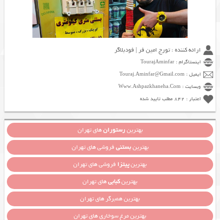
ارائه کننده : تورج امین فر | فودبلاگر
اینستاگرام : TourajAminfar
ایمیل : Touraj.Aminfar@Gmail.com
وبسایت : Www.Ashpazkhaneha.Com
اعتبار : 842 مطلب تایید شده
بهترین
رستوران
های تهران
بهترین
بستنی
فروشی های تهران
بهترین
پیتزا
فروشی های تهران
بهترین
کبابی
های تهران
بهترین همبرگر های تهران
بهترین مرغ سوخاری های تهران