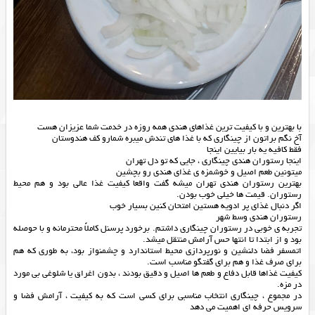
با بهترین و با کیفیت ترین غذاهای هندی همه روزه در خدمت شما عزیزان هست
آخ نگم براتون از چینگاری که با غذا های تندش میبره شمارو کف هندوستان
فقط کافیه یه بار بیایین اینجا
اینجا رستوران هندی چینگاری ، جایی که تو دل تهران
میتونین طعم اصیل و خوشمزه ی غذای هندی رو بچشین
بهترین​ رستوران هندی تهران میشه گفت واقعا کیفیت غذا عالی بود و هم محیط
رستوران. قیمت ها خیلی خوب بودن.
اگر دنبال غذای پر ادویه هستین امتحان کنین بسیار خوب
رستوران هندی وسط شهر
تجربه ی خوبی در رستوران چینگاری داشتم. برخورد پرسنل کاملاً محترمانه و با حوصله
بود و از ابتدا تا انتها حس آرامش منتقل میشد.
اتمسفر فضا دلنشین و نورپردازی محیط استاندارد و چشمنواز بود، به طوری که هم
برای صرف غذا و هم برای گفتگو مناسب است.
کیفیت غذاها قابل دفاع و طعم ها اصیل و دقیق بودند ، بدون اغراق یا شلوغی بی مورد
در مزه.
در مجموع ، چینگاری انتخاب مناسبی برای کسی است که به کیفیت ، آرامش فضا و
سرویس حرفه ای اهمیت می دهد