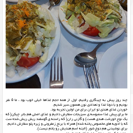
چند روز پیش به چینگاری رفتیم، اول از همه حجم غذاها خیلی خوب بود ، ما ۵ نفر
بودیم و با دوتا غذا و تعدادی نون هممون سیر شدیم.
خوردن غذای هندی تو ایران برای من اولین تجربه بود.
ما برای پیش غذا سمبوسه ی سبزیجات سفارش دادیم و غذای اصلی هم باتر چیکن( که
یک نوع خورشت هندی هست) و گازنی ران( که راسته ی گوسفند ریش ریش شده ست
که با ادویه های مخصوص پخته شده) همراه با برنج زعفرونی و زیره پلو سفارش دادیم.
برای نوشیدنی هم دوغ شور (البته اسم هندیش رو یادم نیست).