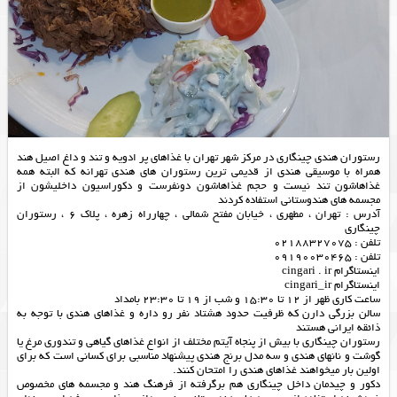
رستوران هندی چینگاری در مرکز شهر تهران با غذاهای پر ادویه و تند و داغ اصیل هند
همراه با موسیقی هندی از قدیمی ترین رستوران های هندی تهرانه که البته همه
غذاهاشون تند نیست و حجم غذاهاشون دونفرست و دکوراسیون داخلیشون از
مجسمه های هندوستانی استفاده کردند
آدرس : تهران ، مطهری ، خیابان مفتح شمالی ، چهارراه زهره ، پلاک 6 ، رستوران
چینگاری
تلفن : 02188327075
تلفن : 09190030465
اینستاگرام cingari . ir
اینستاگرام cingari_ir
ساعت کاری ظهر از 12 تا 15:30 و شب از 19 تا 23:30 بامداد
سالن بزرگی دارن که ظرفیت حدود هشتاد نفر رو داره و غذاهای هندی با توجه به
ذائقه ایرانی هستند
رستوران چینگاری با بیش از پنجاه آیتم مختلف از انواع غذاهای گیاهی و تندوری مرغ یا
گوشت و نانهای هندی و سه مدل برنج هندی پیشنهاد مناسبی برای کسانی است که برای
اولین بار میخواهند غذاهای هندی را امتحان کنند.
دکور و چیدمان داخل چینگاری هم برگرفته از فرهنگ هند و مجسمه های مخصوص