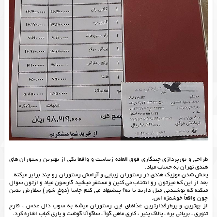
طراحی و نورپردازی چینگاری فوق العاده زیباست و واقعا یکی از بهترین رستوران های
هندی تهران به حساب میاد.
پخش شدن موزیک هندی در رستوران زیبایی و آرامش رستوران رو چند برابر میکنه.
بعد از این که میزتون رو انتخاب می کنین و مستقر میشید گارسون میاد و ازتون سوال
میکنه که نوشیدنی میل دارید یا نه؟ پیشنهاد می کنم چاسا (دوغ شور) سفارش بدین
چون واقعاً خوشمزه اس.
از بهترین و پرطرفدارترین غذاهای این رستوران میشه به سوپ دال عدس ، قارچ
تنوری ، بریانی بره ، پالاک پنیر ، کاری ماهی گوآ ، ساگوآلا گوشت و پاری کباب اشاره کرد.