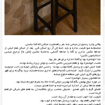
وقتی وارد رستوران میشی چند نفر راهنماییت میکنن که کجا بشینی.
متاسفانه منو قیمت نداره و باید حتما کی آر رو اسکن کنی. بعد از اسکن هم خیلی از
غذاها عکس ندارن و اگه با غذاها آشنایی نداشته باشین (مثل ما) ترجیح میدین
انتخابشون نکنین!
غذا خوشمزه بود و کاملا اندازه برای هر نفر بود.
ماست خوشمزه بود و طعم شیرینی خاصی داشت و توش زیره ریخته بودند.
فضا خیلی خوب و پرسنل کاملا مودب بودند. راستی جای پارکش خوبه و راحت میتونید
ماشین را پارک کنید. البته شب که واحدهای اداری بسته هستند برید واگرنه برای ظهر
روزهای کاری خیلی اون منطقه شلوغ میشه
غذاهاشون بسیار خوشمزه است.
در مورد دوغ بهتون بگم که بهترین دوغی که تا حالا به عمرم خوردم اینجا بود.
طعم غذاها بیش از اندازه ایرانیزه شده و اصلا هندی نیست.
فضای گرم با دکور هندی ، محیطی مناسب برای علاقمندان به طعم های شرقی فراهم
کرده است.
کیفیت غذا خوب است و مقدار آن زیاد است.
غذا خوش طعم بود. برخورد پرسنل مودبانه و خوب بود.
کیفیت خوب سرویس دهی خوب محیط خیلی خوب