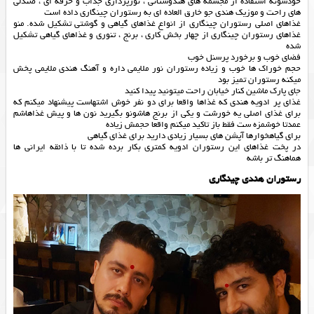
خودشونه استفاده از مجسمه های هندوستانی ، نورپردازی جذاب و حرفه ای ، صندلی
های راحت و موزیک هندی جو خارق العاده ای به رستوران چینگاری داده است
غذاهای اصلی رستوران چینگاری از انواع غذاهای گیاهی و گوشتی تشکیل شده. منو
غذاهای رستوران چینگاری از چهار بخش کاری ، برنج ، تنوری و غذاهای گیاهی تشکیل
شده
فضای خوب و برخورد پرسنل خوب
حجم خوراک ها خوب و زیاده رستوران نور ملایمی داره و آهنگ هندی ملایمی پخش
میکنه رستوران تمیز بود
جای پارک ماشین کنار خیابان راحت میتونید پیدا کنید
غذای پر ادویه هندی که غذاها واقعا برای دو نفر خوش اشتهاست پیشنهاد میکنم که
برای غذای اصلی یه خورشت و یکی از برنج هاشونو بگیرید نون ها و پیش غذاهاشم
عمدتا خوشمزه ست فقط باز تاکید میکنم واقعا حجمش زیاده
برای گیاهخوارها آپشن های بسیار زیادی دارید برای غذای گیاهی
در پخت غذاهای این رستوران ادویه کمتری بکار برده شده تا با ذائقه ایرانی ها
هماهنگ تر باشه
رستوران هندی چینگاری