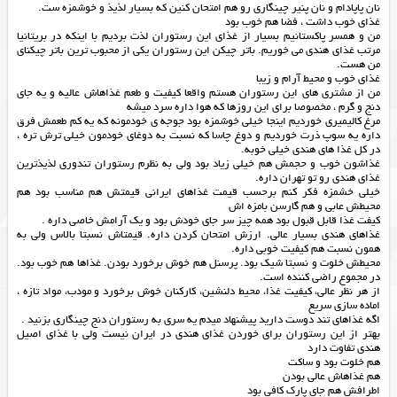
نان پاپادام و نان پنیر چینگاری رو هم امتحان کنین که بسیار لذیذ و خوشمزه ست.
غذای خوب داشت ، فضا هم خوب بود
من و همسر پاکستانیم بسیار از غذای این رستوران لذت بردیم با اینکه در بریتانیا
مرتب غذای هندی می خوریم. باتر چیکن این رستوران یکی از محبوب ترین باتر چیکنای
من هست.
غذای خوب و محیط آرام و زیبا
من از مشتری های این رستوران هستم واقعا کیفیت و طعم غذاهاش عالیه و یه جای
دنج و گرم ، مخصوصا برای این روزها که هوا داره سرد میشه
مرغ کالیمیری خوردیم اینجا خیلی خوشمزه بود جوجه ی خودمونه که یه کم طعمش فرق
داره یه سوپ ذرت خوردیم و دوغ چاسا که نسبت به دوغای خودمون خیلی ترش تره ،
در کل غذا های هندی خیلی خوبه.
غذاشون خوب و حجمش هم خیلی زیاد بود ولی به نظرم رستوران تندوری لذیذترین
غذای هندی رو تو تهران داره.
خیلی خشمزه فکر کنم برحسب قیمت غذاهای ایرانی قیمتش هم مناسب بود هم
محیطش عابی و هم گارسن بامزه اش
کیفت غذا قابل قبول بود همه چیز سر جای خودش بود و یک آرامش خاصی داره .
غذاهاي هندي بسيار عالي. ارزش امتحان كردن داره. قيمتاش نسبتا بالاس ولي به
همون نسبت هم كيفيت خوبي داره.
محیطش خلوت و نسبتا شیک بود. پرسنل هم خوش برخورد بودن. غذاها هم خوب بود.
در مجموع راضی کننده است.
از هر نظر عالی، کیفیت غذا، محیط دلنشین، کارکنان خوش برخورد و مودب، مواد تازه ،
اماده سازی سریع
اگه غذاهای تند دوست دارید پیشنهاد میدم یه سری به رستوران دنج چینگاری بزنید .
بهتر از اين رستوران براي خوردن غذاي هندي در ايران نيست ولي با غذاي اصيل
هندي تفاوت دارد
هم خلوت بود و ساکت
هم غذاهاش عالی بودن
اطرافش هم جای پارک کافی بود