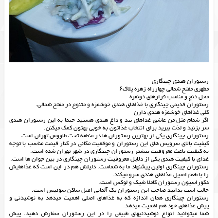
رستوران هندی چینگاری
مطهری مفتح شمالی چهارراه زهره پلاک۶
محل دنج و مناسب قرارهای دونفره
رستوران قدیمی چینگاری با غذاهای هندی خوشمزه و متنوع در مفتح شمالی.
کلی غذاهای خوشمزه هندی دارن
اگر شمام مثل من عاشق غذاهای تند و داغ هندی هستید حتما به این رستوران هندی
سر بزنید و لذت ببرید برای انتخاب غذاتون به خوبی بهتون کمک میکنن.
رستوران چینگاری یکی از بهترین رستوران ها در منطقه تخت طاووس تهران است
کیفیت بالای سرویس های این رستوران و موقعیت مکانی در کنار قیمت مناسب با توجه
به کیفیت باعث معروفیت بیشتر رستوران چینگاری در شهر تهران شده است.
غذای با کیفیت هندی یکی از دلایل معروفیت رستوران چینگاری در بین جوان ها است.
رستوران چینگاری اولین پیشنهاد ما به شماست. دلیلش هم در این است که غذاهایش
را با طعم اصیل غذاهای هندی سرو میکند.
دکوراسیون رستوران کاملا شیک و لوکس است.
جالب است بدانید صاحب این رستوران یک آلمانی اصل ساکن سوئیس است.
رستوران چینگاری همان اندازه که به غذاهای اصلی اهمیت میدهد به نوشیدنی و
پیش غذاهای خود هم اهمیت میدهد.
شما میتوانید انواع نوشیدنیهای طبیعی را در این رستوران سفارش دهید. پیش