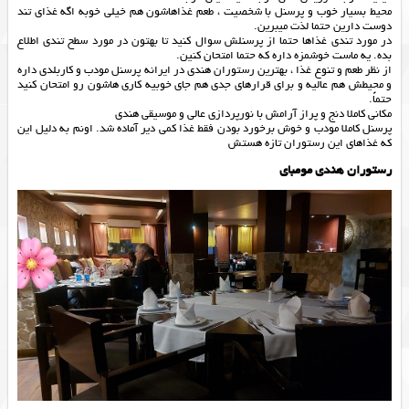
محیط بسیار خوب و پرسنل با شخصیت ، طعم غذاهاشون هم خیلی خوبه اگه غذای تند
دوست دارین حتما لذت میبرین.
در مورد تندی غذاها حتما از پرسنلش سوال کنید تا بهتون در مورد سطح تندی اطلاع
بده. یه ماست خوشمزه داره که حتما امتحان کنین.
از نظر طعم و تنوع غذا ، بهترین رستوران هندی در ایرانه پرسنل مودب و کاربلدی داره
و محیطش هم عالیه و برای قرارهای جدی هم جای خوبیه کاری هاشون رو امتحان کنید
حتماً.
مکانی کاملا دنج و پراز آرامش با نورپردازی عالی و موسیقی هندی
پرسنل کاملا مودب و خوش برخورد بودن فقط غذا کمی دیر آماده شد. اونم به دلیل این
که غذاهای این رستوران تازه هستش
رستوران هندی مومبای