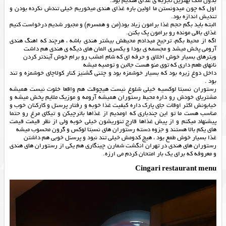
بدون شک بهترین تجربه ی غذای هندیم بود.
اول که چون میدونستن ما اولین باره غذای هندی میخوریم خیلی تندش نکرده بودن و
تندیش اندازه بود.
البته باید بگم حجم غذا برامون زیاد بود(من و همسرم) و مجبور شدیم درخواست کنیم
غذای باقی مونده رو برامون پک بکنن.
اگه از محیط بگم، ترجیح میدادم محیطش بیشتر هندی باشه ، هرچند که اهنگ هندی
آرومی پخش میشد و مجسمه ی بودا و یکسری المان های دیگه ی هندی هم داشت
ویترهای بسیار خوش اخلاق و حرفه ای که شام امشب رو برام خوش آیندتر کردن
نانهای طعم داری که توی منو هست جالبن و توصیه میشه
داخل دوغ زیره بود که بسیار خوشمزه بود و چتنی گشنیز کنار کولاچای خوشمزه و تند
بود .
رستوران نسبتا لوکسیه خیلی شلوغ نیست هیچوقت هم واقعا خلوت نیست همیشه
مشتریای خودش رو داره محیط رستوران همیشه آرومه و موزیک ملایم پخش میشه و
خیابونش اکثر اوقات جای پارک داره کیفیت غذا خوبه و رفتار پرسنل و کارکنان خوب و
مناسب هست ما تو این چندباری که اومدیم از غذاها باترچیکن و تیکای مرغ رو حتما
پیشنهاد میکنم و از پیش غذاها قارچ تنوریشون خیلی خوبه ولی از نظر قیمت قیمت
های یکم بالا هستند و جزوه دسته رستوران های نسبتا لوکس و گرون محسوب میشه
غذا بسیار خوش طمع بود ، هیچ کدومش خیلی تند نبود و پرسنل خوبی هم داشتن
رستوران های هندی در تهران انگشت شمارن چینگاری هم یکی از رستوران های هندی
و معروفه که برای یک بار امتحان کردم می ارزه.
Cingari restaurant menu