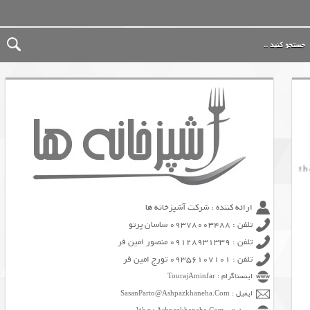
ارائه کننده : شرکت آشپزخانه ها
تلفن : 09378003488 ساسان پرتو
تلفن : 09128931339 منصور امین فر
تلفن : 09356107101 تورج امین فر
اینستاگرام : TourajAminfar
ایمیل : SasanParto@Ashpazkhaneha.Com