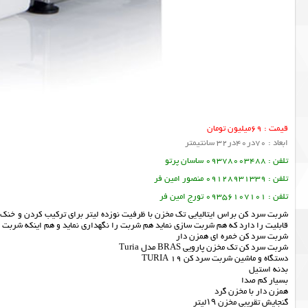
قیمت : 69میلیون تومان
ابعاد : 70در40در32 سانتیمتر
تلفن : 09378003488 ساسان پرتو
تلفن : 09128931339 منصور امین فر
تلفن : 09356107101 تورج امین فر
شربت سرد کن براس ایتالیایی تک مخزن با ظرفیت نوزده لیتر برای ترکیب کردن و خنک ک
قابلیت را دارد که هم شربت سازی نماید هم شربت را نگهداری نماید و هم اینکه شربت 
شربت سرد کن خمره ای همزن دار
شربت سرد کن تک مخزن پارویی BRAS مدل Turia
دستگاه و ماشین شربت سرد کن TURIA 19
بدنه استیل
بسیار کم صدا
همزن دار با مخزن گرد
گنجایش تقریبی مخزن ۱۹لیتر