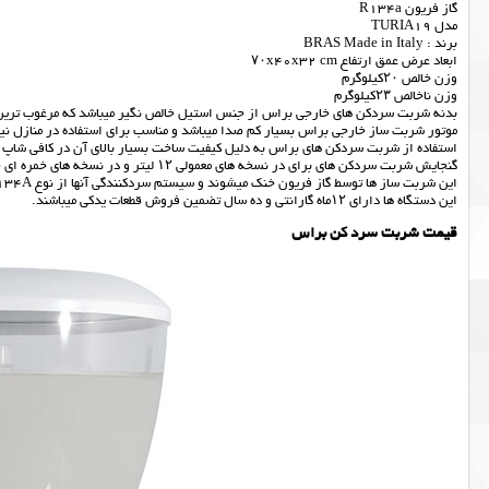
گاز فریون R134a
مدل TURIA19
برند : BRAS Made in Italy
ابعاد عرض عمق ارتفاع ۷۰x40x32 cm
وزن خالص ۲۰کیلوگرم
وزن ناخالص ۲۳کیلوگرم
بدنه شربت سردکن های خارجی براس از جنس استیل خالص نگیر میباشد که مرغوب ترین نوع
موتور شربت ساز خارجی براس بسیار کم صدا میباشد و مناسب برای استفاده در منازل نیز
استفاده از شربت سردکن های براس به دلیل کیفیت ساخت بسیار بالای آن در کافی شاپ 
گنجایش شربت سردکن های برای در نسخه های معمولی ۱۲ لیتر و در نسخه های خمره ای حدود ۱۹ لیتر میباشد
این شربت ساز ها توسط گاز فریون خنک میشوند و سیستم سردکنندگی آنها از نوع R134A میباشد.
این دستگاه ها دارای ۱۲ماه گارانتی و ده سال تضمین فروش قطعات یدکی میباشند.
قیمت شربت سرد کن براس