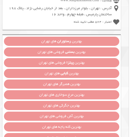
وبسایت : Www.Ashpazkhaneha.Com
آدرس : تهران ، بلوار مرزداران ، بعد از خیابان رضایی نژاد ، پلاک 198
ساختمان پارمیس ، طبقه چهارم ، واحد 16
اعتبار : 564 مطلب تایید شده
بهترین
رستوران
های تهران
بهترین
بستنی
فروشی های تهران
بهترین
پیتزا
فروشی های تهران
بهترین
کبابی
های تهران
بهترین همبرگر های تهران
بهترین مرغ سوخاری های تهران
بهترین جگرکی های تهران
بهترین آش فروشی های تهران
بهترین کله پاچه های تهران