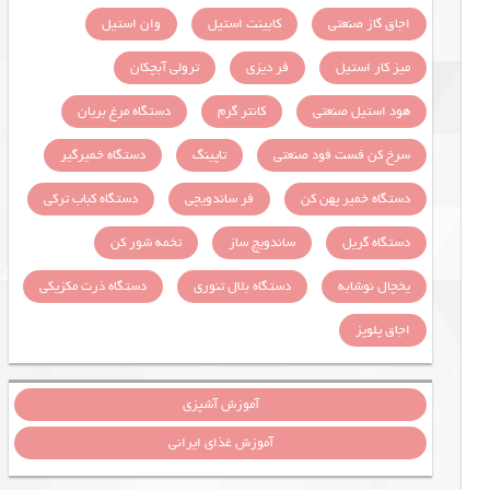
اجاق گاز صنعتی
کابینت استیل
وان استیل
میز کار استیل
فر دیزی
ترولی آبچکان
هود استیل صنعتی
کانتر گرم
دستگاه مرغ بریان
سرخ کن فست فود صنعتی
تاپینگ
دستگاه خمیرگیر
دستگاه خمیر پهن کن
فر ساندویچی
دستگاه کباب ترکی
دستگاه گریل
ساندویچ ساز
تخمه شور کن
یخچال نوشابه
دستگاه بلال تنوری
دستگاه ذرت مکزیکی
اجاق پلوپز
آموزش آشپزی
آموزش غذای ایرانی