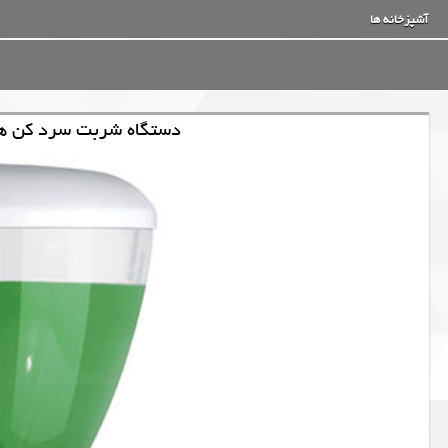
آشپزخانه ها
دستگاه شربت سرد کن همز