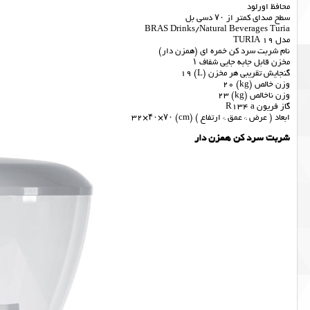
محافظ اورلود
سطح صدای کمتر از ۷۰ دسی بل
BRAS Drinks/Natural Beverages Turia
مدل TURIA 19
نام شربت سرد کن خمره ای (همزن دار)
مخزن قابل جابه جایی شفاف ۱
گنجایش تقریبی هر مخزن (L) 19
وزن خالص (kg) 20
وزن ناخالص (kg) 23
گاز فریون R134 a
ابعاد ( عرض * عمق * ارتفاع ) (cm) 32×۴۰×۷۰
شربت سرد کن همزن دار