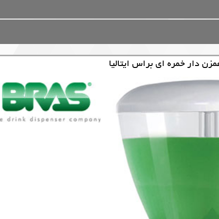
ن دار خمره ای براس ایتالیا