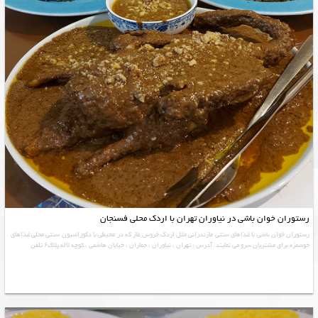
رستوران خوان باشی در نیاوران تهران با اردک محلی فسنجان
رستوران خوان باشی با غذاهای سنتی مازندرانی مثل اردک خروس غاز که در محیطی با دکوراسیون سنتی محلی غذاهای
خوشمزه برای مشتریان سرو می نمایند. آدرس : تهران ، نیاوران ، جماران ، خیابان هاشمی ، کوچه لاله پلاک۶ تلفن