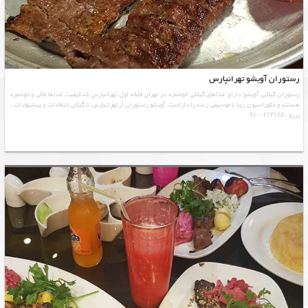
رستوران آویشو تهرانپارس
رستوران گیلانی آویشو دارای غذاهای گیلکی خوشمزه در تهران فلکه اول تهرانپارس که کیفیت غذاها عالی و خوشمزه
هستند و دکوراسیون زیبا با موسیقی زنده را داراست. آویشو رستوران از تهرانپارس تا گیلان انتقادات و پیشنهادات ،
رزرو : ۰۹۱۰۰۲۱۳۱۶۵