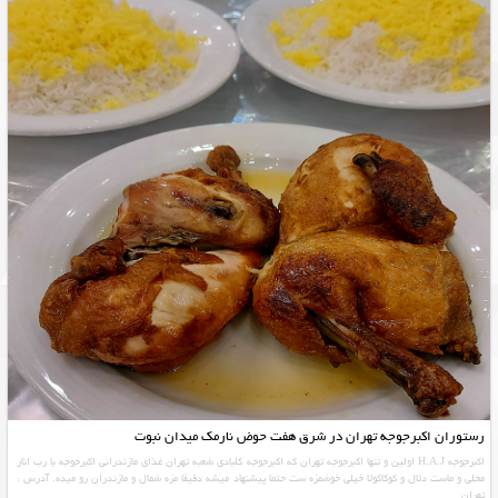
رستوران اکبرجوجه تهران در شرق هفت حوض نارمک میدان نبوت
اکبرجوجه H.A.J اولین و تنها اکبرجوجه تهران که اکبرجوجه کلبادی شعبه تهران غذای مازندرانی اکبرجوجه با رب انار
محلی و ماست دلال و کوکاکولا خیلی خوشمزه ست حتما پیشنهاد میشه دقیقا مزه شمال و مازندران رو میده. آدرس :
تهران