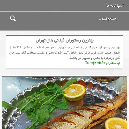
آشپزخانه ها
بهترین رستوران گیلانی های تهران
بهترین رستوران های گيلاني و شمالی در تهران با منو همراه قیمت و عکس غذا ها از
شمال جنوب شرق غرب مرکز شهر شامل آیت الله کاشانی و انقلاب سعادت آباد ستارخان
گمج بارکوفود با عکس و تصویر می باشند.
اینستاگرام TourajAminfar