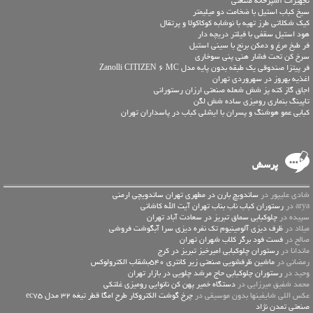
تجهیزات آشپزخانه صنعتی
سیخ کباب استیل با ضخامت دو میلیمتر
کیک شکلاتی طرز تهیه با نوشابه کوکاکولا و پرتقال
هود استیل سقفی با فیلتر دریچه دار
فر طبخ مرغ و دمکن برنج با سینی استیل
سرخ کن تحت فشار هنی پنی سوخاری
فر پیتزا صندوقی یک طبقه بدون پایه مدل Zanolli CITIZEN 6 MC
اغذیه بهروز در سهروردی تهران
اجاق گاز کته پز شش شعله صنعتی ارزان رستورانی
تاپینگ بنماری رومیزی ساده شش لگن
کبابی عمو هوشنگ و پسران با ایشلی کباب در پاسداران تهران
پرسش
شادی علیپور در
ساندویچ بارن در مطهری تهران ساندویچی ارمنی
arya در
رستوران کباب ناب بناب تهران آیت الله کاشانی
سپیده در
چلوکبابی سماق تبریز در سعادت آباد تهران
میلاد در
ظرف دیزی آلومینیوم تک نفره دیزی سرا آبگوشت فروشی
صالح در
فست فود برگر کلاب شهران تهران
ماندانا در
رستوران چلوکبابی امیرخیز تبریز در کرج
رمضانی در
ماشین ظرفشویی صنعتی زیر کانتری 540بشقاب الکترولوکس
وحید در
رستوران چلوکبابی حاج مرشد چلویی در بازار تهران
محمد شفیق میرزایی در
دستگاه خمیر پهن کن نانوایی رومیزی غلتکی
عكس اللي شايفينها بدون موسيقى در
چرخ گوشت الکتروکار طرح امگا قطر تیغه 32 مدل ec75
صنعتی تمدن نژاد