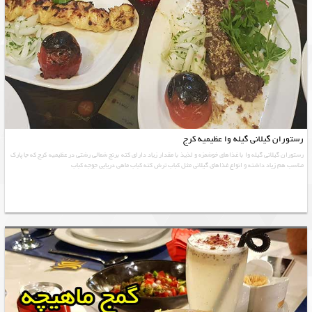
رستوران گیلانی گیله وا عظیمیه کرج
رستوران گیلانی گیله وا با غذاهای خوشمزه و لذیذ با مقدار زیاد دارای کته برنج شمالی رشتی در عظیمیه کرج که جا پارک
مناسب هم زیاد داشته و انواع غذاهای گیلانی مثل کباب ترش کته کباب ماهی دریایی جوجه کباب