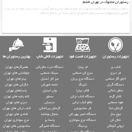
رستوران شلتوک در تهران فشم
رستوران شلتوک در جاده فشم شرق تهران که انواع غذاهای ایرانی و شهر گیلان را داراست و در باغچه ای سر سبز با
آلاچیق پذیرای میهمانان هستند و چلو به شکل جدا و کباب یا غذا نیز به شکل جداگانه
تجهیزات رستوران
تجهیزات فست فود
تجهیزات کافی شاپ
بهترین رستوران ها
کباب پز
فر پیتزا
دستگاه ذرت مکزیکی
همبرگرهای تهران
فر دیزی
سرخ کن صنعتی
سینک صنعتی
چلوکبابی های تهران
اجاق گاز صنعتی
دستگاه مرغ بریان
میز کار استیل
پیتزاهای تهران
دستگاه گریل
تاپینگ
تخمه شورکن
جگرکی های تهران
منقل ذغالی
قالب پیتزا
وان استیل
پاستاهای تهران
کانتر گرم
دستگاه کباب ترکی
سماور
کله پاچه های تهران
هود صنعتی
چاقو کباب ترکی
دیسپلی
دیزی های تهران
گرمکن غذا
فر ساندویچی
گرمکن پیراشکی
کباب ترکی های تهران
دوغ ساز
دستگاه خمیر پهن کن
یخچال نوشابه
قنادی های تهران
خلال کن
دستگاه مرغ سوخاری
پاستا پز
مرغ سوخاری تهران
ترولی آبچکان
بردینگ
دستگاه خمیرگیر
ساندویچی های تهران
سیخ
دستگاه بلال تنوری
ساندویچ ساز
سوشی های تهران