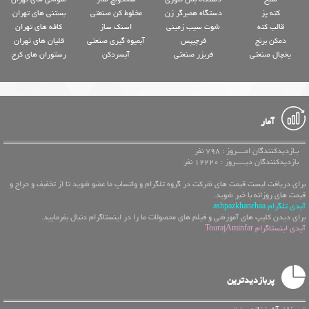
کته پز
دستگاه همبرگر زن
مخلوط کن صنعتی
بستنی های تهران
قالب کته
شوت سیب زمینی
اسنک ساز
کافه های تهران
دمکن برنج
فرچیپس
آبمیوه گیری صنعتی
قلیان های تهران
یخچال صنعتی
فریزر صنعتی
آبسردکن
رستوران های کرج
آمار
بـازدیدکنندگان امــــروز : 798 نفر
بازدیدکنندگان دیـــــروز : 12220 نفر
برای دریافت لیست قیمت های شرکت در گروه تلگرام و واتساپ ما عضو شوید تا از تخفیف و حراج و
قیمت های روزانه با خبر شوید.
آیدی تلگرام ashpazkhanehaa
برای دیدن کلیپ های آموزشی و فیلم های محصولات ما را در اینستاگرام دنبال بفرمایید.
آیدی اینستاگرام TourajAminfar
پربازدیدترین