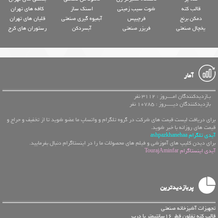
قالب کته
شوت سیب زمینی
اسنک ساز
کافه های تهران
دمکن برنج
فرچیپس
آبمیوه گیری صنعتی
قلیان های تهران
یخچال صنعتی
فریزر صنعتی
آبسردکن
رستوران های کرج
آمار
بـازدیدکنندگان امــــروز : 3112 نفر
بازدیدکنندگان دیـــــروز : 10785 نفر
برای دریافت لیست قیمت های شرکت در گروه تلگرام و واتساپ ما عضو شوید تا از تخفیف و حراج و
قیمت های روزانه با خبر شوید.
آیدی تلگرام ashpazkhanehaa
برای دیدن کلیپ های آموزشی و فیلم های محصولات ما را در اینستاگرام دنبال بفرمایید.
آیدی اینستاگرام TourajAminfar
پربازدیدترین
تجهیزات آشپزخانه صنعتی
قالب کته تفلون قطر 16سانتیمتر با درب