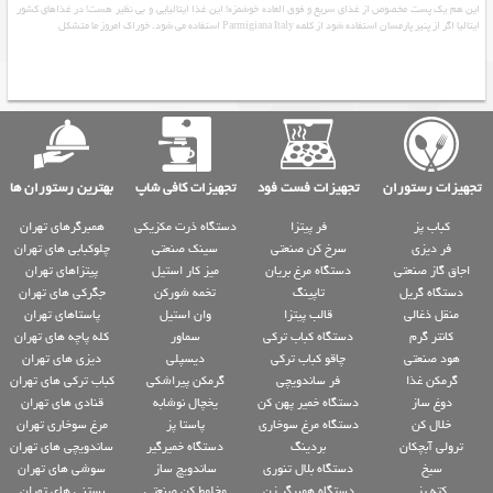
این هم یک پست مخصوص از غذای سریع و فوق العاده خوشمزه! این غذا ایتالیایی و بی نظیر هست! در غذاهاي کشور
ایتالیا اگر از پنير پارمسان استفاده شود از كلمه Parmigiana Italy استفاده مي شود. خوراك امروز ما متشكل
تجهیزات رستوران
تجهیزات فست فود
تجهیزات کافی شاپ
بهترین رستوران ها
کباب پز
فر پیتزا
دستگاه ذرت مکزیکی
همبرگرهای تهران
فر دیزی
سرخ کن صنعتی
سینک صنعتی
چلوکبابی های تهران
اجاق گاز صنعتی
دستگاه مرغ بریان
میز کار استیل
پیتزاهای تهران
دستگاه گریل
تاپینگ
تخمه شورکن
جگرکی های تهران
منقل ذغالی
قالب پیتزا
وان استیل
پاستاهای تهران
کانتر گرم
دستگاه کباب ترکی
سماور
کله پاچه های تهران
هود صنعتی
چاقو کباب ترکی
دیسپلی
دیزی های تهران
گرمکن غذا
فر ساندویچی
گرمکن پیراشکی
کباب ترکی های تهران
دوغ ساز
دستگاه خمیر پهن کن
یخچال نوشابه
قنادی های تهران
خلال کن
دستگاه مرغ سوخاری
پاستا پز
مرغ سوخاری تهران
ترولی آبچکان
بردینگ
دستگاه خمیرگیر
ساندویچی های تهران
سیخ
دستگاه بلال تنوری
ساندویچ ساز
سوشی های تهران
کته پز
دستگاه همبرگر زن
مخلوط کن صنعتی
بستنی های تهران