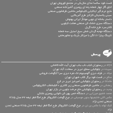
فست فود سالسا غذای مکزیکی در مجتمع کوروش تهران
اجاق گاز چهار شعله پله ای رومیزی آشپزخانه صنعتی
مایع جرم گیر ایتالیایی کلینلوکس ماشین ظرفشویی صنعتی
سینی پلاستیکی کارلایز طرح آمریکایی
دلستر بشکه ای چوبی مونتاژ ایرانی بهنوش
دستگاه سبزی خشک کن صنعتی هشت کیلویی
کانترسرد طرح خانه گریل
دستگاه جوجه گردان شش سیخ استیل سه شعله
تاپینگ پیتزا 16لگن با میزکار باریک و نمانورمخفی
پرسش
arya در
رستوران کباب ناب بناب تهران آیت الله کاشانی
سپیده در
چلوکبابی سماق تبریز در سعادت آباد تهران
میلاد در
ظرف دیزی آلومینیوم تک نفره دیزی سرا آبگوشت فروشی
صالح در
فست فود برگر کلاب شهران تهران
ماندانا در
رستوران چلوکبابی امیرخیز تبریز در کرج
رمضانی در
ماشین ظرفشویی صنعتی زیر کانتری 540بشقاب الکترولوکس
وحید در
رستوران چلوکبابی حاج مرشد چلویی در بازار تهران
محمد شفیق میرزایی در
دستگاه خمیر پهن کن نانوایی رومیزی غلتکی
عكس اللي شايفينها بدون موسيقى در
چرخ گوشت الکتروکار طرح امگا قطر تیغه 32 مدل ec75
صنعتی تمدن نژاد
کیک تولد با عکس بن تن در
چرخ گوشت الکتروکار طرح امگا قطر تیغه 32 مدل ec75 صنعتی تمدن
نژاد