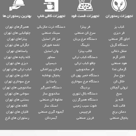
تجهیزات رستوران
تجهیزات فست فود
تجهیزات کافی شاپ
بهترین رستوران ها
کباب پز
فر پیتزا
دستگاه ذرت مکزیکی
همبرگرهای تهران
فر دیزی
سرخ کن صنعتی
سینک صنعتی
چلوکبابی های تهران
اجاق گاز صنعتی
دستگاه مرغ بریان
میز کار استیل
پیتزاهای تهران
دستگاه گریل
تاپینگ
تخمه شورکن
جگرکی های تهران
منقل ذغالی
قالب پیتزا
وان استیل
پاستاهای تهران
کانتر گرم
دستگاه کباب ترکی
سماور
کله پاچه های تهران
هود صنعتی
چاقو کباب ترکی
دیسپلی
دیزی های تهران
گرمکن غذا
فر ساندویچی
گرمکن پیراشکی
کباب ترکی های تهران
دوغ ساز
دستگاه خمیر پهن کن
یخچال نوشابه
قنادی های تهران
خلال کن
دستگاه مرغ سوخاری
پاستا پز
مرغ سوخاری تهران
ترولی آبچکان
بردینگ
دستگاه خمیرگیر
ساندویچی های تهران
سیخ
دستگاه بلال تنوری
ساندویچ ساز
سوشی های تهران
کته پز
دستگاه همبرگر زن
مخلوط کن صنعتی
بستنی های تهران
قالب کته
شوت سیب زمینی
اسنک ساز
کافه های تهران
دمکن برنج
فرچیپس
آبمیوه گیری صنعتی
قلیان های تهران
یخچال صنعتی
فریزر صنعتی
آبسردکن
رستوران های کرج