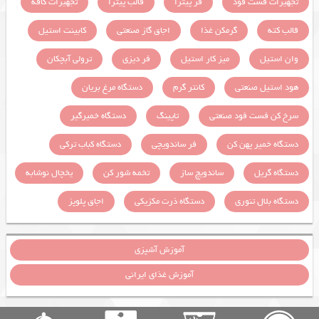
تجهیزات فست فود
فر پیتزا
قالب پیتزا
تجهیزات کافه
قالب کته
گرمکن غذا
اجاق گاز صنعتی
کابینت استیل
وان استیل
میز کار استیل
فر دیزی
ترولی آبچکان
هود استیل صنعتی
کانتر گرم
دستگاه مرغ بریان
سرخ کن فست فود صنعتی
تاپینگ
دستگاه خمیرگیر
دستگاه خمیر پهن کن
فر ساندویچی
دستگاه کباب ترکی
دستگاه گریل
ساندویچ ساز
تخمه شور کن
یخچال نوشابه
دستگاه بلال تنوری
دستگاه ذرت مکزیکی
اجاق پلوپز
آموزش آشپزی
آموزش غذای ایرانی