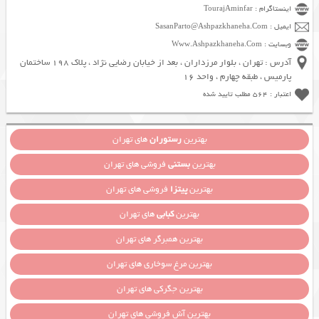
اینستاگرام : TourajAminfar
ایمیل : SasanParto@Ashpazkhaneha.Com
وبسایت : Www.Ashpazkhaneha.Com
آدرس : تهران ، بلوار مرزداران ، بعد از خیابان رضایی نژاد ، پلاک 198 ساختمان
پارمیس ، طبقه چهارم ، واحد 16
اعتبار : 564 مطلب تایید شده
بهترین
رستوران
های تهران
بهترین
بستنی
فروشی های تهران
بهترین
پیتزا
فروشی های تهران
بهترین
کبابی
های تهران
بهترین همبرگر های تهران
بهترین مرغ سوخاری های تهران
بهترین جگرکی های تهران
بهترین آش فروشی های تهران