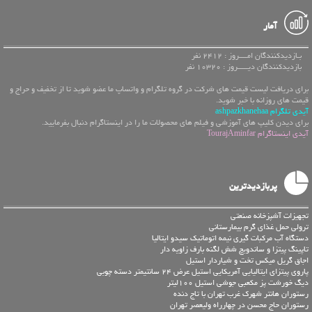
آمار
بـازدیدکنندگان امــــروز : 2412 نفر
بازدیدکنندگان دیـــــروز : 10320 نفر
برای دریافت لیست قیمت های شرکت در گروه تلگرام و واتساپ ما عضو شوید تا از تخفیف و حراج و
قیمت های روزانه با خبر شوید.
آیدی تلگرام ashpazkhanehaa
برای دیدن کلیپ های آموزشی و فیلم های محصولات ما را در اینستاگرام دنبال بفرمایید.
آیدی اینستاگرام TourajAminfar
پربازدیدترین
تجهیزات آشپزخانه صنعتی
ترولی حمل غذای گرم بیمارستانی
دستگاه آب مرکبات گیری نیمه اتوماتیک سیدو ایتالیا
تاپینگ پیتزا و ساندویچ شش لگنه بارف زاویه دار
اجاق گریل میکس تخت و شیاردار استیل
پاروی پیتزای ایتالیایی آمریکایی استیل عرض 24 سانتیمتر دسته چوبی
دیگ خورشت پز مکعبی جوشی استیل 100لیتر
رستوران هانتر شهرک غرب تهران با تاج دنده
رستوران حاج محسن در چهارراه ولیعصر تهران