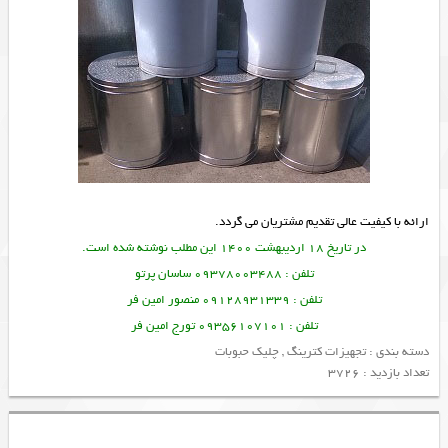
ارائه با کیفیت عالی تقدیم مشتریان می گردد.
در تاریخ 18 اردیبهشت 1400 این مطلب نوشته شده است.
تلفن : 09378003488 ساسان پرتو
تلفن : 09128931339 منصور امین فر
تلفن : 09356107101 تورج امین فر
دسته بندی :
تجهیزات کترینگ
,
چلیک حبوبات
تعداد بازدید : 3726