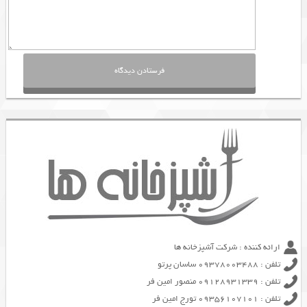
ارائه کننده : شرکت آشپزخانه ها
تلفن : 09378003488 ساسان پرتو
تلفن : 09128931339 منصور امین فر
تلفن : 09356107101 تورج امین فر