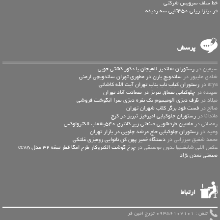
خط سلف سرویس شرکتی
فر پیتزا ریلی 350تایی سه ردیفه
پرسش
سیمین در
رستوران شاندیز لاهیجان با دکور کشتی چوبی
شادی علیپور در
ساندویچ بارن در مطهری تهران ساندویچی ارمنی
arya در
رستوران کباب ناب بناب تهران آیت الله کاشانی
سپیده در
چلوکبابی سماق تبریز در سعادت آباد تهران
میلاد در
ظرف دیزی آلومینیوم تک نفره دیزی سرا آبگوشت فروشی
صالح در
فست فود برگر کلاب شهران تهران
ماندانا در
رستوران چلوکبابی امیرخیز تبریز در کرج
رمضانی در
ماشین ظرفشویی صنعتی زیر کانتری 540بشقاب الکترولوکس
وحید در
رستوران چلوکبابی حاج مرشد چلویی در بازار تهران
محمد شفیق میرزایی در
دستگاه خمیر پهن کن نانوایی رومیزی غلتکی
عكس اللي شايفينها بدون موسيقى در
چرخ گوشت الکتروکار طرح امگا قطر تیغه 32 مدل ec75
صنعتی تمدن نژاد
ارتباط
تلفن : 09356107101 تورج امین فر