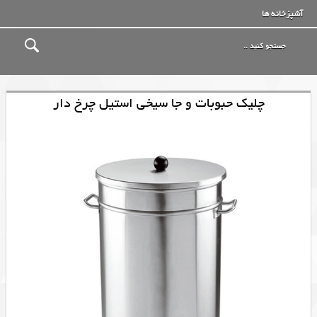
آشپزخانه ها
چلیک حبوبات و جا سیخی استیل چرخ دار