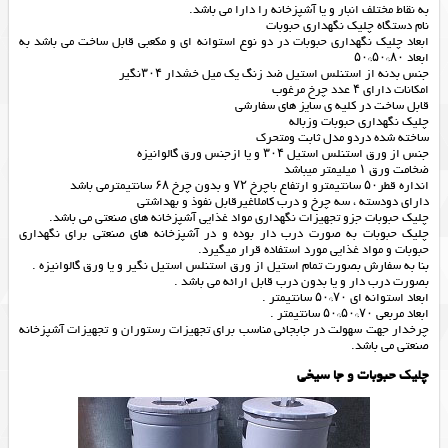
به نقاط مختلف انبار و یا آشپزخانه را دارا می باشد.
نام دستگاه چلیک نگهداری حبوبات
ابعاد چلیک نگهداری حبوبات در دو نوع استوانه ای و مکعبی قابل ساخت می باشد به
ابعاد ۸۰*۵۰*۵۰
جنس بدنه از استنلس استیل ضد زنگ یک میل خشدار ۳۰۴نگیر
امکانات دارای ۴ عدد چرخ مرغوب
قابل ساخت در کلیه ی سایز های سفارشی
چلیک نگهداری حبوبات وزباله
ساخته شده دردو مدل ثابت ومتحرک
جنس از ورق استنلس استیل ۳۰۴ و یا ازجنس ورق گالوانیزه
ضخامت ورق ۱ میلیمتر میباشد
انداره قطر۵۰ سانتیمترو ارتفاع باچرخ ۷۲ و بدون چرخ ۶۸ سانتیمترمی باشد
دارای دودسته ، سه چرخ و درب کاملاغیرقابل نفوذ و بهداشتی
چلیک حبوبات جزو تجهیزات نگهداری مواد غذایی آشپزخانه های صنعتی می باشد.
چلیک حبوبات به صورت درب دار بوده و در آشپزخانه های صنعتی برای نگهداری
حبوبات و مواد غذایی مورد استفاده قرار میگیرد.
بنا به سفارش بصورت تمام استیل از ورق استنلس استیل نگیر و یا ورق گالوانیزه .
بصورت درب دار و یا بدون درب قابل ارائه می باشد .
ابعاد استوانه ای ۷۰*۵۰ سانتیمتر .
ابعاد مربعی ۷۰*۵۰*۵۰ سانتیمتر .
چرخدار جهت سهولت در جابجائی مناسب برای تجهیزات رستوران و تجهیزات آشپزخانه
صنعتی می باشد.
چلیک حبوبات و جا سیخی