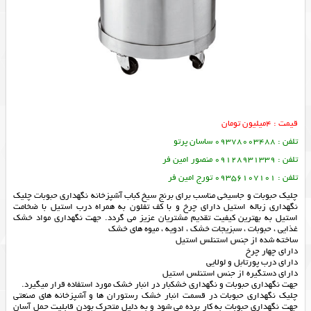
قیمت : 4میلیون تومان
تلفن : 09378003488 ساسان پرتو
تلفن : 09128931339 منصور امین فر
تلفن : 09356107101 تورج امین فر
چلیک حبوبات و جاسیخی مناسب برای برنج سیخ کباب آشپزخانه نگهداری حبوبات چلیک
نگهداری زباله استیل دارای چرخ و با کف تفلون به همراه درب استیل با ضخامت
استیل به بهترین کیفیت تقدیم مشتریان عزیز می گردد. جهت نگهداری مواد خشک
غذایی ، حبوبات ، سبزیجات خشک ، ادویه ، میوه های خشک
ساخته شده از جنس استنلس استیل
دارای چهار چرخ
دارای درب پورتابل و لولایی
دارای دستگیره از جنس استنلس استیل
جهت نگهداری حبوبات و نگهداری خشکبار در انبار خشک مورد استفاده قرار میگیرد.
چلیک نگهداری حبوبات در قسمت انبار خشک رستوران ها و آشپزخانه های صنعتی
جهت نگهداری حبوبات به کار برده می شود و به دلیل متحرک بودن قابلیت حمل آسان