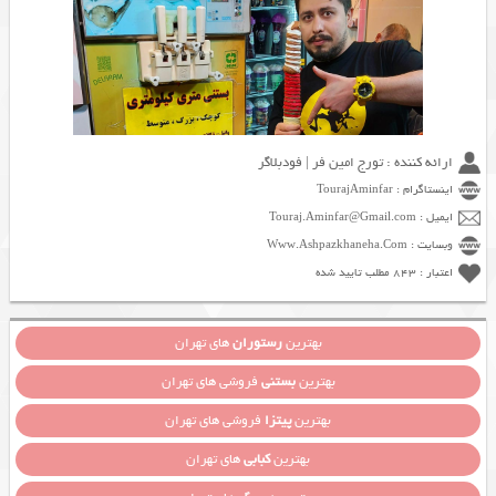
ارائه کننده : تورج امین فر | فودبلاگر
اینستاگرام : TourajAminfar
ایمیل : Touraj.Aminfar@Gmail.com
وبسایت : Www.Ashpazkhaneha.Com
اعتبار : 843 مطلب تایید شده
بهترین
رستوران
های تهران
بهترین
بستنی
فروشی های تهران
بهترین
پیتزا
فروشی های تهران
بهترین
کبابی
های تهران