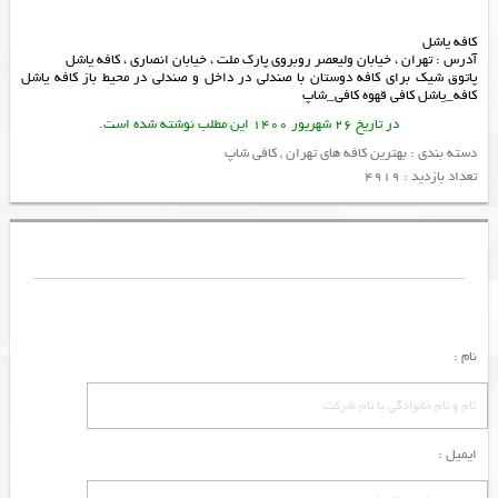
کافه یاشل
آدرس : تهران ، خیابان ولیعصر روبروی پارک ملت ، خیابان انصاری ، کافه یاشل
پاتوق شیک برای کافه دوستان با صندلی در داخل و صندلی در محیط باز کافه یاشل
کافه_یاشل کافی قهوه کافی_شاپ
در تاریخ 26 شهریور 1400 این مطلب نوشته شده است.
دسته بندی :
بهترین کافه های تهران
,
کافی شاپ
تعداد بازدید : 4919
نام :
ایمیل :