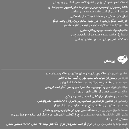
لیسک خمیر شیرینی پزی و آشپزخانه جنس استیل و پروپیلن
کافه رستوران اوسیس پیروزی تهران با دکوراسیون مدیترانه ای
فر پیتزا ریلی ظرفیت پخت صد عدد در ساعت
اجاق گاز صنعتی دو شعله کابینت دار باخمکاری
خورشت میگو رژیمی + طرز تهیه سالم ترین روش پخت میگو
قالب پیتزا مثلث خانواده 47 در 34 در 47 سانتیمتر
ماهیتابه وک دسته چوبی روکش تفلون
پاستا پز هشت سبده مبله مارک دایموند چین
دستگاه ماهی بریان سبدی استیل دومتری
پرسش
شادی علیپور در
ساندویچ بارن در مطهری تهران ساندویچی ارمنی
arya در
رستوران کباب ناب بناب تهران آیت الله کاشانی
سپیده در
چلوکبابی سماق تبریز در سعادت آباد تهران
میلاد در
ظرف دیزی آلومینیوم تک نفره دیزی سرا آبگوشت فروشی
صالح در
فست فود برگر کلاب شهران تهران
ماندانا در
رستوران چلوکبابی امیرخیز تبریز در کرج
رمضانی در
ماشین ظرفشویی صنعتی زیر کانتری 540بشقاب الکترولوکس
وحید در
رستوران چلوکبابی حاج مرشد چلویی در بازار تهران
محمد شفیق میرزایی در
دستگاه خمیر پهن کن نانوایی رومیزی غلتکی
عكس اللي شايفينها بدون موسيقى در
چرخ گوشت الکتروکار طرح امگا قطر تیغه 32 مدل ec75
صنعتی تمدن نژاد
کیک تولد با عکس بن تن در
چرخ گوشت الکتروکار طرح امگا قطر تیغه 32 مدل ec75 صنعتی تمدن
نژاد