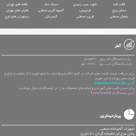
قالب کته
شوت سیب زمینی
اسنک ساز
کافه های تهران
دمکن برنج
فرچیپس
آبمیوه گیری صنعتی
قلیان های تهران
یخچال صنعتی
فریزر صنعتی
آبسردکن
رستوران های کرج
آمار
بـازدیدکنندگان امــــروز : 5391 نفر
بازدیدکنندگان دیـــــروز : 12220 نفر
برای دریافت لیست قیمت های شرکت در گروه تلگرام و واتساپ ما عضو شوید تا از تخفیف و حراج و
قیمت های روزانه با خبر شوید.
آیدی تلگرام ashpazkhanehaa
برای دیدن کلیپ های آموزشی و فیلم های محصولات ما را در اینستاگرام دنبال بفرمایید.
آیدی اینستاگرام TourajAminfar
پربازدیدترین
تجهیزات آشپزخانه صنعتی
پاتیل سرخ کن ماهیتابه گردان 120لیتری