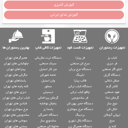
آموزش آشپزی
آموزش غذای ایرانی
تجهیزات رستوران
تجهیزات فست فود
تجهیزات کافی شاپ
بهترین رستوران ها
کباب پز
فر پیتزا
دستگاه ذرت مکزیکی
همبرگرهای تهران
فر دیزی
سرخ کن صنعتی
سینک صنعتی
چلوکبابی های تهران
اجاق گاز صنعتی
دستگاه مرغ بریان
میز کار استیل
پیتزاهای تهران
دستگاه گریل
تاپینگ
تخمه شورکن
جگرکی های تهران
منقل ذغالی
قالب پیتزا
وان استیل
پاستاهای تهران
کانتر گرم
دستگاه کباب ترکی
سماور
کله پاچه های تهران
هود صنعتی
چاقو کباب ترکی
دیسپلی
دیزی های تهران
گرمکن غذا
فر ساندویچی
گرمکن پیراشکی
کباب ترکی های تهران
دوغ ساز
دستگاه خمیر پهن کن
یخچال نوشابه
قنادی های تهران
خلال کن
دستگاه مرغ سوخاری
پاستا پز
مرغ سوخاری تهران
ترولی آبچکان
بردینگ
دستگاه خمیرگیر
ساندویچی های تهران
سیخ
دستگاه بلال تنوری
ساندویچ ساز
سوشی های تهران
کته پز
دستگاه همبرگر زن
مخلوط کن صنعتی
بستنی های تهران