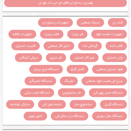
بهترین رستوران های دی جی دار تهران
کباب پز
سینک صنعتی
تجهیزات رستوران
تجهیزات فست فود
فر پیتزا
قالب پیتزا
تجهیزات کافه
قالب کته
گرمکن غذا
اجاق گاز صنعتی
کابینت استیل
وان استیل
میز کار استیل
فر دیزی
ترولی آبچکان
هود استیل صنعتی
کانتر گرم
دستگاه مرغ بریان
سرخ کن فست فود صنعتی
تاپینگ
دستگاه خمیرگیر
دستگاه خمیر پهن کن
فر ساندویچی
دستگاه کباب ترکی
دستگاه گریل
ساندویچ ساز
تخمه شور کن
یخچال نوشابه
دستگاه بلال تنوری
دستگاه ذرت مکزیکی
اجاق پلوپز