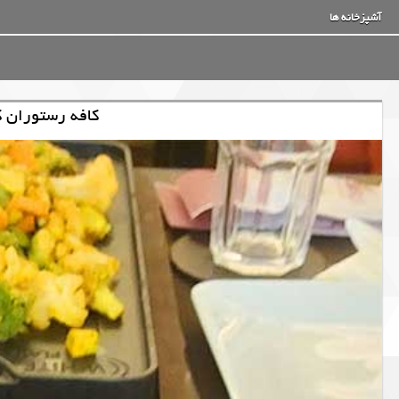
آشپزخانه ها
کافه رستوران ک