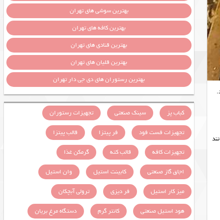
بهترین سوشی های تهران
بهترین کافه های تهران
بهترین قنادی های تهران
بهترین قلیان های تهران
بهترین رستوران های دی جی دار تهران
.
کباب پز
سینک صنعتی
تجهیزات رستوران
تجهیزات فست فود
فر پیتزا
قالب پیتزا
ز) مانند
تجهیزات کافه
قالب کته
گرمکن غذا
اجاق گاز صنعتی
کابینت استیل
وان استیل
میز کار استیل
فر دیزی
ترولی آبچکان
هود استیل صنعتی
کانتر گرم
دستگاه مرغ بریان