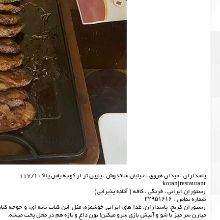
پاسداران ، میدان هروی ، خیابان ساقدوش ، پایین تر از کوچه یاس پلاک 117/1
koranjrestaurant
رستوران ایرانی ، فرنگی ، کافه ( آماده پذیرایی)
شماره تماس : ۲۲۹۵۱۶۱۶
رستوران کرنج، پاسداران. غذا های ایرانی خوشمزه، مثل این کباب تابه ای، و جوجه کب
میارن سر میز با شو و آتیش بازی سرو میکنن! نون داغ و تازه هم در محل پخت میشه.