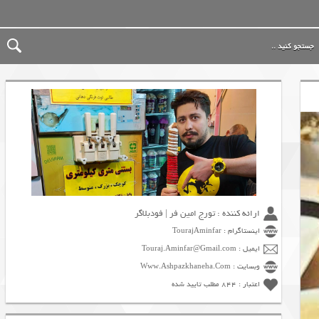
ارائه کننده : تورج امین فر | فودبلاگر
اینستاگرام : TourajAminfar
ایمیل : Touraj.Aminfar@Gmail.com
وبسایت : Www.Ashpazkhaneha.Com
اعتبار : 844 مطلب تایید شده