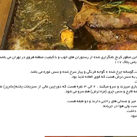
این منظور کرنج نامگزاری شده از رستوران های خوب و با کیفیت منطقه هروی در تهران می باشد
 پلاک 117
 یه سس ترش هست که فوق العاده لذیذ بود.
ت.
استیک اسپیشیال : خوشمزه و حجیم ولی گران قیمت که میارن سر میز با شو و آتیش بازی میپزند و سرو میکنند ، 2 الی 3 نفره هست که دورچین عالی از سبزیجات پخته(بخارپ
امه قارچ و سس چری (مزه ترش) هم سرو می شود.
 میز و صندلی های راحتی دارند و دو طبقه هست.
ه ست ولی هوا در جریانه.
 داشت.
بود.