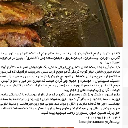
کافه رستوران کرنج که کُرنج در زبان فارسی به معنای برنج است که نام این رستوران به 
آدرس : تهران ، پاسداران ، میدان هروی ، خیابان ساقدوش (افشاری) ، پایین تر از کوچه یاس
امتیاز : 5 از 5
کباب دیگی خوشمزه که شامل کته برنج_ایرانی با ته_دیگ نان لواش همراه 300گرم گوشت گوساله چرخ شده + گوجه فرنگی و پیاز سرخ شده و سس غوره می باشد.
سالاد سیزن شامل خیار گوجه فرنگی کاهو هویج ذرت سس سبزیجات ارگانیک که کنارشون
سالادسزار با مرغ سوخاری که شامل کاهو پیچ نان کروتانز پنیر پارمسان و سس سزار هس
هویج کدو کلم پخته به همراه پوره سیب زمینی و برنج تند داراست که در کنارش سس خ
قیمت : گران ولی کیفیت عالی و حجم زیاد
دکوراسیون : شیک و بزرگ ، رستوران_لاکچری که برای قرار دوستانه یا خانوادگی عالیه ،
تهویه : طبقه بالا دود و سیگار آزاد بود ، تهویه شونم خیلی قوی بود و با اینکه محیط بست
بهداشت : میز ها فاصله دارند و الکل و مواد ضد عفونی هم روی میزهاست و محیط خلوتی
سرویس دهی : عالی ولی منو ندارند و منوی رستوران با اسکن بارکد دیده میشد که جالب ن
جای پارک ماشین جلوی رستوران راحت میتونید پیدا کنید.
تلفن : 02122951616
اینستاگرام koranjrestaurant