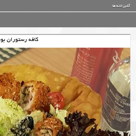
آشپزخانه ها
کافه رستوران بون