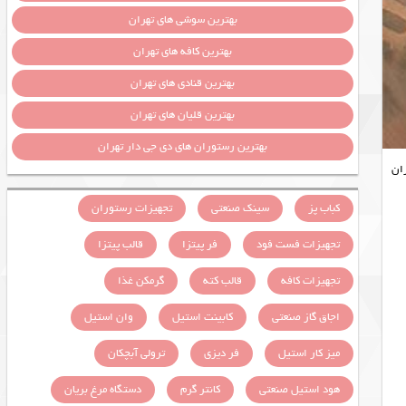
بهترین سوشی های تهران
بهترین کافه های تهران
بهترین قنادی های تهران
بهترین قلیان های تهران
بهترین رستوران های دی جی دار تهران
ران
کباب پز
سینک صنعتی
تجهیزات رستوران
تجهیزات فست فود
فر پیتزا
قالب پیتزا
تجهیزات کافه
قالب کته
گرمکن غذا
اجاق گاز صنعتی
کابینت استیل
وان استیل
میز کار استیل
فر دیزی
ترولی آبچکان
هود استیل صنعتی
کانتر گرم
دستگاه مرغ بریان