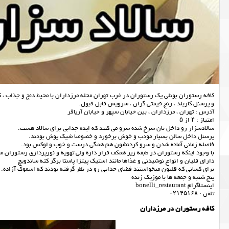
کافه رستوران بونلی یک رستوران در غرب تهران محله مرزداران با محیط دنج و جذاب ، کی
و پرسنل کاربلد ، رنج قیمتی گران ، سرویس قابل قبول.
آدرس : تهران ، مرزداران ، بین خیابان سپهر و خیابان آریافر
امتیاز : ۴ از ۵
سالادسزار رو داخل نان سرخ شده سرو می کنند که ایده جذابی برای سالاد هست.
پرسنل داخل سالن بسیار مودب و خوش برخورد و خصوصا شیک پوش بودند.
فاصله زمانی آماده شدن و سرو کردنشون هم همگی درست و خوب و لوکس بود.
با وجود اینکه رستوران در طبقه زیر همکف قرار داره ولی تهویه و نورپردازی رستوران 
دارای قلیان و انواع نوشیدنی و غذاها مانند استیک پیتزا پاستا برگر کته ساندویچ
برای کسانی که قلیون میخواستند فضای جدایی رو در نظر گرفته بودند که اسموک آزاده.
پنج شنبه و جمعه ها با موزیک زنده
اینستاگرام bonelli_restaurant
تلفن : ۰۲۱۴۵۱۶۸
کافه رستوران در مرزداران