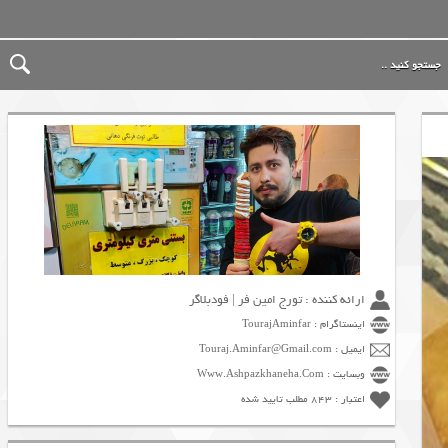
ارائه کننده : تورج امین فر | فودبلاگر
اینستاگرام : TourajAminfar
ایمیل : Touraj.Aminfar@Gmail.com
وبسایت : Www.Ashpazkhaneha.Com
اعتبار : 843 مطلب تایید شده