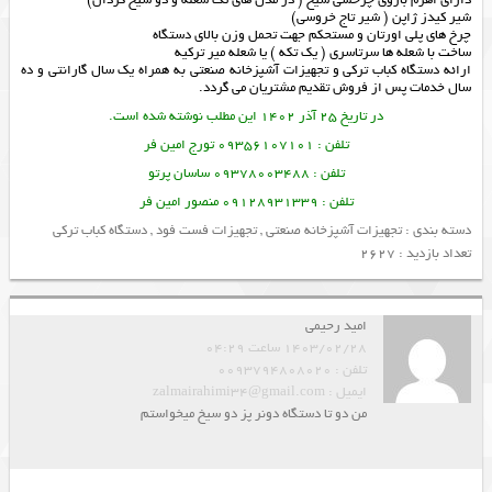
دارای اهرم بازوی چرخشی سیخ ( در مدل های تک شعله و دو سیخ گردان)
شیر کیدز ژاپن ( شیر تاج خروسی)
چرخ های پلی اورتان و مستحکم جهت تحمل وزن بالای دستگاه
ساخت با شعله ها سرتاسری ( یک تکه ) یا شعله میر ترکیه
ارائه
دستگاه کباب ترکی
و
تجهیزات آشپزخانه صنعتی
به همراه یک سال گارانتی و ده
سال خدمات پس از فروش تقدیم مشتریان می گردد.
در تاریخ 25 آذر 1402 این مطلب نوشته شده است.
تلفن : 09356107101 تورج امین فر
تلفن : 09378003488 ساسان پرتو
تلفن : 09128931339 منصور امین فر
دسته بندی :
تجهیزات آشپزخانه صنعتی
,
تجهیزات فست فود
,
دستگاه کباب ترکی
تعداد بازدید : 2627
امید رحیمی
1403/02/28 ساعت 04:29
تلفن : 0093794808020
ایمیل : zalmairahimi34@gmail.com
من دو تا دستگاه دونر پز دو سیخ میخواستم