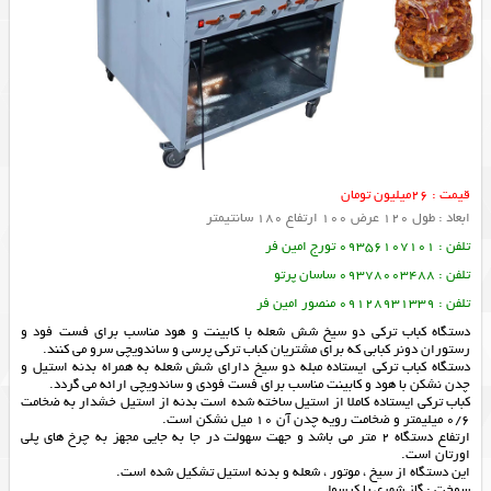
قیمت : 26میلیون تومان
ابعاد : طول 120 عرض 100 ارتفاع 180 سانتیمتر
تلفن : 09356107101 تورج امین فر
تلفن : 09378003488 ساسان پرتو
تلفن : 09128931339 منصور امین فر
دستگاه کباب ترکی دو سیخ شش شعله با کابینت و هود مناسب برای فست فود و
رستوران دونر کبابی که برای مشتریان کباب ترکی پرسی و ساندویچی سرو می کنند.
دستگاه کباب ترکی ایستاده مبله دو سیخ دارای شش شعله به همراه بدنه استیل و
چدن نشکن با هود و کابینت مناسب برای فست فودی و ساندویچی ارائه می گردد.
کباب ترکی ایستاده کاملا از استیل ساخته شده است بدنه از استیل خشدار به ضخامت
0/6 میلیمتر و ضخامت رویه چدن آن 10 میل نشکن است.
ارتفاع دستگاه 2 متر می باشد و جهت سهولت در جا به جایی مجهز به چرخ های پلی
اورتان است.
این دستگاه از سیخ ، موتور ، شعله و بدنه استیل تشکیل شده است.
سوخت : گاز شهری یا کپسولی