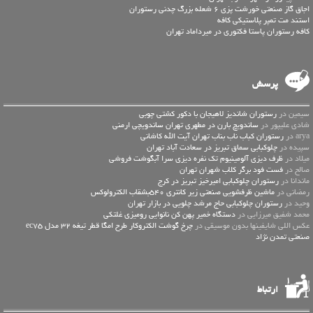
اجاق گاز صنعتی خورشت پزی 6 شعله بزرگ چدنی رستوران
استند مت تمپر پلاستیکی کافه
کافه رستوران پاستا فکتوری در میرداماد تهران
پرسش
سیمین در
رستوران شاندیز لاهیجان با دکور کشتی چوبی
شادی علیپور در
ساندویچ بارن در مطهری تهران ساندویچی ارمنی
arya در
رستوران کباب ناب بناب تهران آیت الله کاشانی
سپیده در
چلوکبابی سماق تبریز در سعادت آباد تهران
میلاد در
ظرف دیزی آلومینیوم تک نفره دیزی سرا آبگوشت فروشی
صالح در
فست فود برگر کلاب شهران تهران
ماندانا در
رستوران چلوکبابی امیرخیز تبریز در کرج
رمضانی در
ماشین ظرفشویی صنعتی زیر کانتری 540بشقاب الکترولوکس
وحید در
رستوران چلوکبابی حاج مرشد چلویی در بازار تهران
محمد شفیق میرزایی در
دستگاه خمیر پهن کن نانوایی رومیزی غلتکی
عكس اللي شايفينها بدون موسيقى در
چرخ گوشت الکتروکار طرح امگا قطر تیغه 32 مدل ec75
صنعتی تمدن نژاد
ارتباط