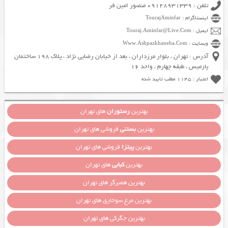
تلفن : 09128931339 منصور امین فر
اینستاگرام : TourajAminfar
ایمیل : Touraj.Aminfar@Live.Com
وبسایت : Www.Ashpazkhaneha.Com
آدرس : تهران ، بلوار مرزداران ، بعد از خیابان رضایی نژاد ، پلاک 198 ساختمان
پارمیس ، طبقه چهارم ، واحد 16
اعتبار : 1145 مطلب تایید شده
بهترین
رستوران
های تهران
بهترین
بستنی
فروشی های تهران
بهترین
پیتزا
فروشی های تهران
بهترین
کبابی
های تهران
بهترین همبرگر های تهران
بهترین مرغ سوخاری های تهران
بهترین جگرکی های تهران