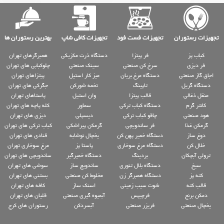
تجهیزات رستوران
تجهیزات فست فود
تجهیزات کافی شاپ
بهترین رستوران ها
کباب پز
فر پیتزا
دستگاه ذرت مکزیکی
همبرگرهای تهران
فر دیزی
سرخ کن صنعتی
سینک صنعتی
چلوکبابی های تهران
اجاق گاز صنعتی
دستگاه مرغ بریان
میز کار استیل
پیتزاهای تهران
دستگاه گریل
تاپینگ
تخمه شورکن
جگرکی های تهران
منقل ذغالی
قالب پیتزا
وان استیل
پاستاهای تهران
کانتر گرم
دستگاه کباب ترکی
سماور
کله پاچه های تهران
هود صنعتی
چاقو کباب ترکی
دیسپلی
دیزی های تهران
گرمکن غذا
فر ساندویچی
گرمکن پیراشکی
کباب ترکی های تهران
دوغ ساز
دستگاه خمیر پهن کن
یخچال نوشابه
قنادی های تهران
خلال کن
دستگاه مرغ سوخاری
پاستا پز
مرغ سوخاری تهران
ترولی آبچکان
بردینگ
دستگاه خمیرگیر
ساندویچی های تهران
سیخ
دستگاه بلال تنوری
ساندویچ ساز
سوشی های تهران
کته پز
دستگاه همبرگر زن
مخلوط کن صنعتی
بستنی های تهران
قالب کته
شوت سیب زمینی
اسنک ساز
کافه های تهران
دمکن برنج
فرچیپس
آبمیوه گیری صنعتی
قلیان های تهران
یخچال صنعتی
فریزر صنعتی
آبسردکن
رستوران های کرج