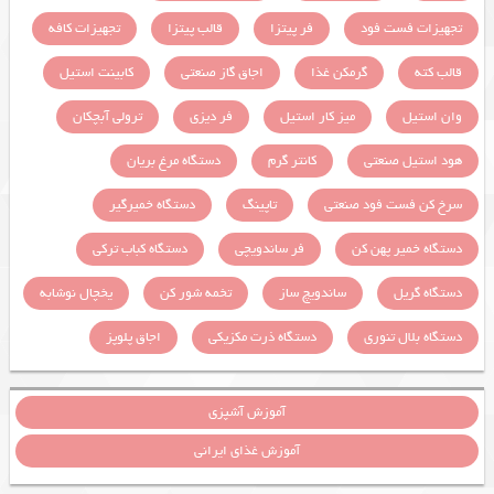
تجهیزات فست فود
فر پیتزا
قالب پیتزا
تجهیزات کافه
قالب کته
گرمکن غذا
اجاق گاز صنعتی
کابینت استیل
وان استیل
میز کار استیل
فر دیزی
ترولی آبچکان
هود استیل صنعتی
کانتر گرم
دستگاه مرغ بریان
سرخ کن فست فود صنعتی
تاپینگ
دستگاه خمیرگیر
دستگاه خمیر پهن کن
فر ساندویچی
دستگاه کباب ترکی
دستگاه گریل
ساندویچ ساز
تخمه شور کن
یخچال نوشابه
دستگاه بلال تنوری
دستگاه ذرت مکزیکی
اجاق پلوپز
آموزش آشپزی
آموزش غذای ایرانی