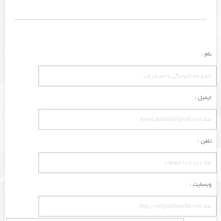
نام :
ایمیل :
تلفن :
وبسایت :