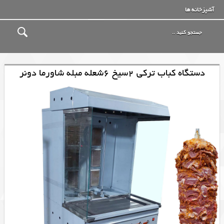
آشپزخانه ها
دستگاه کباب ترکی 2سیخ 6شعله مبله شاورما دونر