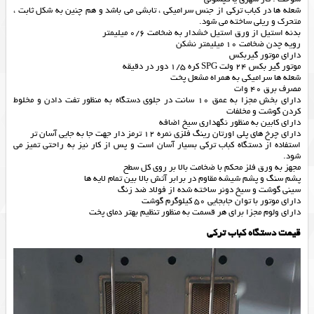
شعله ها در کباب ترکی از جنس سرامیکی ، تابشی می باشد و هم چنین به شکل ثابت ،
متحرک و ریلی ساخته می شود.
بدنه استیل از ورق استیل خشدار به ضخامت 0/6 میلیمتر
رویه چدن ضخامت 10 میلیمتر نشکن
دارای موتور گیربکس
موتور گیر بکس 24 ولت SPG کره 1/5 دور در دقیقه
شعله ها سرامیکی به همراه مشعل پخت
مصرف برق 40 وات
دارای بخش مجزا به عمق 10 سانت در جلوی دستگاه به منظور تفت دادن و مخلوط
کردن گوشت و مخلفات
دارای کابین به منظور نگهداری سیخ اضافه
دارای چرخ های پلی اورتان رینگ فلزی نمره 12 ترمز دار جهت جا به جایی آسان تر
استفاده از دستگاه کباب ترکی بسیار آسان است و پس از کار نیز به راحتی تمیز می
شود.
مجهز به ورق فلز محکم با ضخامت بالا بر روی کل سطح
پشم سنگ و پشم شیشه مقاوم در برابر آتش بالا بین تمام لایه ها
سینی گوشت و سیخ دونر ساخته شده از فولاد ضد زنگ
دارای موتور با توان جابجایی 50 کیلوگرم گوشت
دارای ولوم مجزا برای هر قسمت به منظور تنظیم بهتر دمای پخت
قیمت دستگاه کباب ترکی