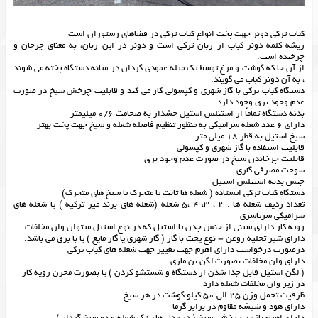
کباب ترکی دونر جهت پخت انواع کباب ترکی در فضاهای رستوران است
ریشه کلمه دونر کباب از زبان ترکی است و دونر در این زبان، به معنای چرخان و
چرخنده است.
از آن جا که گوشت و مرغ توسط یک میله عمودی گردان در میانه دستگاه پخته می شوند
، به آن دونر کباب می گویند.
دستگاه کباب ترکی با گاز شهری و کپسولی کار می کند و قابلیت چرخش سیخ در صورت
عدم وجود برق وجود دارد.
بدنه دستگاه تماماً از استنلس استیل خشدار به ضخامت 0/6 میلیمتر
دارای 6 عدد شعله سرامیکی به منظور تنظیم فاصله شعله و سیخ جهت پخت بهتر
سیخ استیل به قطر 18 میلی متر
قابلیت استفاده با گاز شهری و کپسولی
قابلیت چرخاندن سیخ در صورت عدم وجود برق
سوخت مصرفی گازی
جنس بدنه استنلس استیل
دستگاه کباب ترکی ایستاده ( شعله ها ثابت یا متحرک یا سیخ های متحرک)
تعداد ردیف شعله ها : 2 ، 3، 4 ،5 شعله (شعله های برند میر ترکیه ) یا شعله های
سرامیکی سرتاسری
رویه کار دارای سینی از جنس چدن یا استیل که در نوع استیل میتوان وان مخلفات
دارای شیر تخلیه روغن – نوع پخت با گاز ( گاز شهری یا گاز مایع ) یا با برق می باشد.
درصورت درخواست دارای اهرم جهت تغییر جهت شعله های کباب ترکی
دارای وان مخلفات بصورت لگن بن ماری
( لگن استیل قابل جدا شدن از دستگاه و شستشو کردن ) یا بصورت مخزن رویه کار
در زیر وان مخلفات شعله دارد
ظرفیت تحمل وزن 25 الی 50 کیلو گوشت در هر سیخ
دارای هود و شیشه مقاوم در برابر گرما