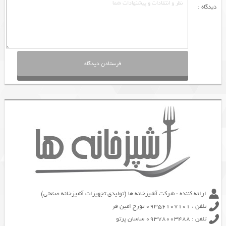
دیدگاه :
ارائه کننده : شرکت آشپزخانه ها (تولیدی تجهیزات آشپزخانه صنعتی)
تلفن : 09356107101 تورج امین فر
تلفن : 09378003488 ساسان پرتو