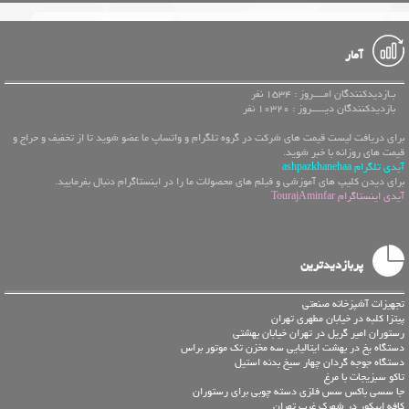
آمار
بـازدیدکنندگان امــــروز : 1534 نفر
بازدیدکنندگان دیـــــروز : 10320 نفر
برای دریافت لیست قیمت های شرکت در گروه تلگرام و واتساپ ما عضو شوید تا از تخفیف و حراج و
قیمت های روزانه با خبر شوید.
آیدی تلگرام ashpazkhanehaa
برای دیدن کلیپ های آموزشی و فیلم های محصولات ما را در اینستاگرام دنبال بفرمایید.
آیدی اینستاگرام TourajAminfar
پربازدیدترین
تجهیزات آشپزخانه صنعتی
پیتزا کلبه در خیابان مطهری تهران
رستوران امیر گریل در تهران خیابان بهشتی
دستگاه یخ در بهشت ایتالیایی سه مخزن تک موتور براس
دستگاه جوجه گردان چهار سیخ بدنه استیل
تاکو سبزیجات با مرغ
جا سسی باکس سس فلزی دسته چوبی برای رستوران
کافه اپیکور در شهرک غرب تهران