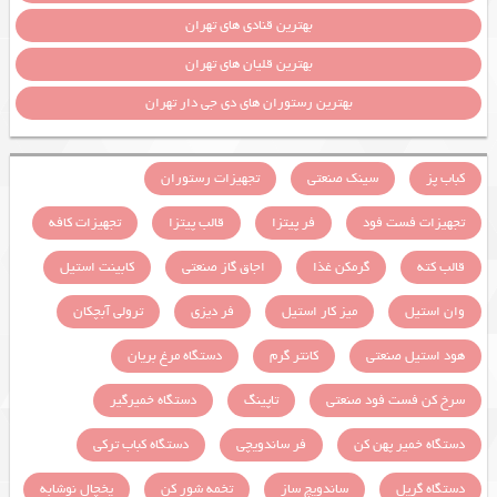
بهترین قنادی های تهران
بهترین قلیان های تهران
بهترین رستوران های دی جی دار تهران
کباب پز
سینک صنعتی
تجهیزات رستوران
تجهیزات فست فود
فر پیتزا
قالب پیتزا
تجهیزات کافه
قالب کته
گرمکن غذا
اجاق گاز صنعتی
کابینت استیل
وان استیل
میز کار استیل
فر دیزی
ترولی آبچکان
هود استیل صنعتی
کانتر گرم
دستگاه مرغ بریان
سرخ کن فست فود صنعتی
تاپینگ
دستگاه خمیرگیر
دستگاه خمیر پهن کن
فر ساندویچی
دستگاه کباب ترکی
دستگاه گریل
ساندویچ ساز
تخمه شور کن
یخچال نوشابه