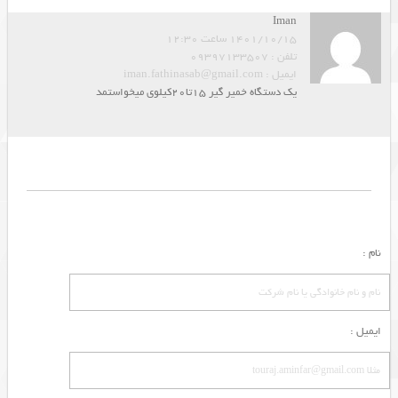
Iman
1401/10/15 ساعت 12:30
تلفن : 09397133507
ایمیل : iman.fathinasab@gmail.com
یک دستگاه خمیر گیر 15تا20کیلوی میخواستمد
نام :
ایمیل :