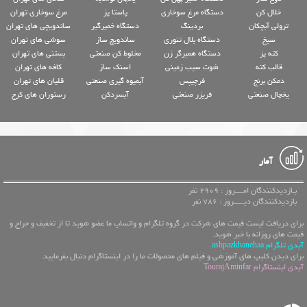
خلال کن
دستگاه مرغ سوخاری
پاستا پز
مرغ سوخاری تهران
ترولی آبچکان
بردینگ
دستگاه خمیرگیر
ساندویچی های تهران
سیخ
دستگاه بلال تنوری
ساندویچ ساز
سوشی های تهران
کته پز
دستگاه همبرگر زن
مخلوط کن صنعتی
بستنی های تهران
قالب کته
شوت سیب زمینی
اسنک ساز
کافه های تهران
دمکن برنج
فرچیپس
آبمیوه گیری صنعتی
قلیان های تهران
یخچال صنعتی
فریزر صنعتی
آبسردکن
رستوران های کرج
آمار
بـازدیدکنندگان امــــروز : 2909 نفر
بازدیدکنندگان دیـــــروز : 786 نفر
برای دریافت لیست قیمت های شرکت در گروه تلگرام و واتساپ ما عضو شوید تا از تخفیف و حراج و
قیمت های روزانه با خبر شوید.
آیدی تلگرام ashpazkhanehaa
برای دیدن کلیپ های آموزشی و فیلم های محصولات ما را در اینستاگرام دنبال بفرمایید.
آیدی اینستاگرام TourajAminfar