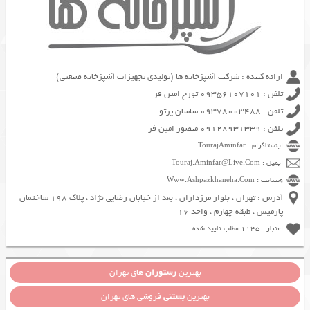
ارائه کننده : شرکت آشپزخانه ها (تولیدی تجهیزات آشپزخانه صنعتی)
تلفن : 09356107101 تورج امین فر
تلفن : 09378003488 ساسان پرتو
تلفن : 09128931339 منصور امین فر
اینستاگرام : TourajAminfar
ایمیل : Touraj.Aminfar@Live.Com
وبسایت : Www.Ashpazkhaneha.Com
آدرس : تهران ، بلوار مرزداران ، بعد از خیابان رضایی نژاد ، پلاک 198 ساختمان
پارمیس ، طبقه چهارم ، واحد 16
اعتبار : 1145 مطلب تایید شده
بهترین
رستوران
های تهران
بهترین
بستنی
فروشی های تهران