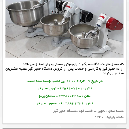
کلیه مدل های
دستگاه خمیرگیر
دارای موتور صنعتی و وان استیل می باشد.
ارائه خمیر گیر با گارانتی و خدمات پس از فروش
دستگاه خمیر گیر
تقدیم مشتریان
محترم می گردد.
در تاریخ 17 خرداد 1400 این مطلب نوشته شده است.
تلفن : 09356107101 تورج امین فر
تلفن : 09378003488 ساسان پرتو
تلفن : 09128931339 منصور امین فر
دسته بندی :
تجهیزات فست فود
,
دستگاه خمیر گیر
تعداد بازدید : 4737