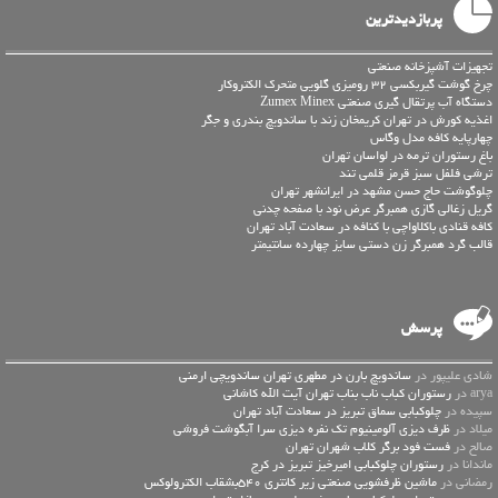
پربازدیدترین
تجهیزات آشپزخانه صنعتی
چرخ گوشت گیربکسی 32 رومیزی گلویی متحرک الکتروکار
دستگاه آب پرتقال گیری صنعتی Zumex Minex
اغذیه کورش در تهران کریمخان زند با ساندویچ بندری و جگر
چهارپایه کافه مدل وگاس
باغ رستوران ترمه در لواسان تهران
ترشی فلفل سبز قرمز قلمی تند
چلوگوشت حاج حسن مشهد در ایرانشهر تهران
گریل زغالی گازی همبرگر عرض نود با صفحه چدنی
کافه قنادی باکلاواچی با کنافه در سعادت آباد تهران
قالب گرد همبرگر زن دستی سایز چهارده سانتیمتر
پرسش
شادی علیپور در
ساندویچ بارن در مطهری تهران ساندویچی ارمنی
arya در
رستوران کباب ناب بناب تهران آیت الله کاشانی
سپیده در
چلوکبابی سماق تبریز در سعادت آباد تهران
میلاد در
ظرف دیزی آلومینیوم تک نفره دیزی سرا آبگوشت فروشی
صالح در
فست فود برگر کلاب شهران تهران
ماندانا در
رستوران چلوکبابی امیرخیز تبریز در کرج
رمضانی در
ماشین ظرفشویی صنعتی زیر کانتری 540بشقاب الکترولوکس