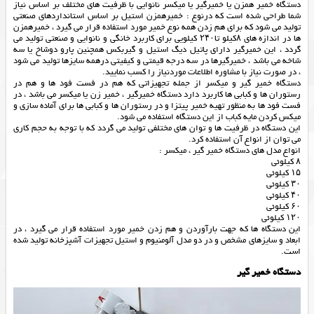
دستگاه خمیر همزن یا خمیرگیر یا میکسر نانوایی با ظرفیت های مختلف بر اساس نیاز
شما طراحی شده است که درنوع : خمیرهمزن استیل بر اساس استانداردهای صنعتی
تولید می شود که برای هم زدن همه نوع خمیر مورد استفاده قرار می گیرد ، خمیرهمزن
ها در اندازه های ۸کیلو تا۲۴۰ کیلویی برای کاربرد خانگی و نانوایی و صنعتی تولید می
گردد ، این خمیرگیر دارای پاتیل دیگ استیل و گیربکس همچنین پارو دوشاخ یا سه
شاخه می باشد ، خمیرگیرها در سه درجه قیمتی و کیفیتی درهمه سایزها تولید می شود
، در صورت نیاز با مشاوره اطلاعات موردنیاز را کسب نمایید.
دستگاه خمیر گیر و میکسر از جمله تجهیزاتی که هم در فست فود ها و هم در
رستوران ها و کبابی ها کاربرد دارد دستگاه خمیرگیر ، خمیر زن یا میکسر می باشد ، در
فست فود ها به منظور تهیه خمیر پیتزا و در رستوران ها و کبابی ها برای آماده سازی و
میکس کردن مایه کباب از این دستگاه استفاده می شود.
این دستگاه در ظرفیت ها و توان های مختلفی تولید می گردد که با توجه به حجم کاری
می توان از انواع آن استفاده کرد.
انواع مدل های دستگاه خمیر گیر ، میکسر :
۸ کیلوئی
۱۵ کیلوئی
۳۰ کیلوئی
۴۰ کیلوئی
۶۰ کیلوئی
۱۲۰ کیلوئی
این دستگاه ها که جهت بارآوردن و هم زدن خمیر مورد استفاده قرار می گیرد ، در
ابعاد و سایزهای مشخص و در دو مدل آلومنیوم و استیل تجهیزات آشپزخانه تولید شده
است.
دستگاه خمیر گیر