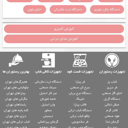
دستگاه بلال تنوری
دستگاه ذرت مکزیکی
اجاق پلوپز
آموزش آشپزی
آموزش غذای ایرانی
تجهیزات رستوران
تجهیزات فست فود
تجهیزات کافی شاپ
بهترین رستوران ها
کباب پز
فر پیتزا
دستگاه ذرت مکزیکی
همبرگرهای تهران
فر دیزی
سرخ کن صنعتی
سینک صنعتی
چلوکبابی های تهران
اجاق گاز صنعتی
دستگاه مرغ بریان
میز کار استیل
پیتزاهای تهران
دستگاه گریل
تاپینگ
تخمه شورکن
جگرکی های تهران
منقل ذغالی
قالب پیتزا
وان استیل
پاستاهای تهران
کانتر گرم
دستگاه کباب ترکی
سماور
کله پاچه های تهران
هود صنعتی
چاقو کباب ترکی
دیسپلی
دیزی های تهران
گرمکن غذا
فر ساندویچی
گرمکن پیراشکی
کباب ترکی های تهران
دوغ ساز
دستگاه خمیر پهن کن
یخچال نوشابه
قنادی های تهران