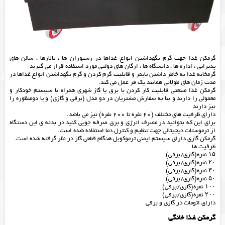
گرمکن غذا جهت گرم نگهداشتن انواع غذاها در رستوران ها ، تالارها ، سالن های
پذیرایی ، اداره ها ، دانشگاه ها ، ارگان های دولتی مورد استفاده قرار می گیرند
گرمخانه غذا به خاطر داشتن تایمر و قابلیت گرم کردن و گرم نگهداشتن انواع غذاها در
مدت زمان های طولانی همانند یک فر عمل می کند.
گرمکن غذا صنعتی قابلیت کار کردن با برق یا گاز شهری همراه با سیستم خودکار و
معمولی را دارند و بنا به سفارش مشتریان در دو مدل (برقی و گازی) و یا دومنظوره را
نیز دارند
دارای ظرفیت های مختلف (20 نفره تا 200 نفره) نیز می باشد.
برای این که بتوانید در مصرف انرژی و برق صرفه جویی کنید در بدنه ی این دستگاه
از ترموستات دیجیتالی جهت تنظیم و کنترل دما استفاده شده است.
گرمکن گازی دارای سیستم ایمنی ترموکوبل هنگام قطعی گاز در نظر گرفته شده است.
ظرفیت ها
۱۵ نفره(گازی/برقی)
۲۰ نفره(گازی/برقی)
۳۰ نفره(گازی/برقی)
۵۰ نفره(گازی/برقی)
۱۰۰ نفره(گازی/برقی)
۲۰۰ نفره(گازی/برقی)
دارای اتومات در گازی و برقی
گرمکن غذا خانگی