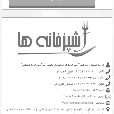
ارائه کننده : شرکت آشپزخانه ها (تولیدی تجهیزات آشپزخانه صنعتی)
تلفن : 09356107101 تورج امین فر
تلفن : 09378003488 ساسان پرتو
تلفن : 09128931339 منصور امین فر
اینستاگرام : TourajAminfar
ایمیل : Touraj.Aminfar@Live.Com
وبسایت : Www.Ashpazkhaneha.Com
آدرس : تهران ، بلوار مرزداران ، بعد از خیابان رضایی نژاد ، پلاک 198 ساختمان