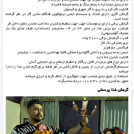
جداربندی دوجداره با پشم سنگ و پشم شیشه فشرده
قابلیت کار کردن با برق یا گاز شهری و کپسول
گرمکن گازی دارای فندک و سیستم ایمنی ترموکوپل هنگام نشتی گاز در نظر گرفته
شده است.
گرمکن برقی دارای ترموستات جهت جهت تنظیم و کنترل دما ثابت ماندن دمای داخل فر
ظرفیت 50 پرس غذا در سایز 23 در 14 سانتیمتر (استاندارد ظرف غذای یک بار
مصرف آلومینیومی)
قدرت گرمایش برقی 2000 وات
برق مصرفی تک فاز
فرکانس 50 هرتز
جنس بدنه بیرونی و داخلی گالوانیزه مشکی کاملا بهداشتی با ضخامت 1 میلیمتر
قابلیت کنترل دما دارد
دارای چرخ های ترمزدار قابل ریگلاژ و تنظیم ارتفاع برای جابجایی آسان
سیستم گرمایش حرارت از پایین و کانال کشی در هر طبقه برای گرم شدن غذا را دارا
میباشد.
استفاده از عایق بندی مناسب جهت جلوگیری از اتلاف گرما و انرژی میباشد.
مجهز به کنترل دما از 30 تا 100 درجه سانتیگراد
گرمکن غذا پرسنلی