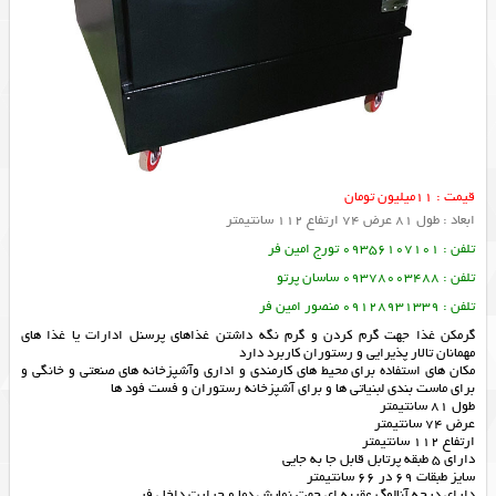
قیمت : 11میلیون تومان
ابعاد : طول 81 عرض 74 ارتفاع 112 سانتیمتر
تلفن : 09356107101 تورج امین فر
تلفن : 09378003488 ساسان پرتو
تلفن : 09128931339 منصور امین فر
گرمکن غذا جهت گرم کردن و گرم نگه داشتن غذاهای پرسنل ادارات یا غذا های
مهمانان تالار پذیرایی و رستوران کاربرد دارد
مکان های استفاده برای محیط های کارمندی و اداری وآشپزخانه های صنعتی و خانگی و
برای ماست بندی لبنیاتی ها و برای آشپزخانه رستوران و فست فود ها
طول 81 سانتیمتر
عرض 74 سانتیمتر
ارتفاع 112 سانتیمتر
دارای 5 طبقه پرتابل قابل جا به جایی
سایز طبقات 69 در 66 سانتیمتر
دارای درجه آنالوگ عقربه ای جهت نمایش دما و حرارت داخل فر