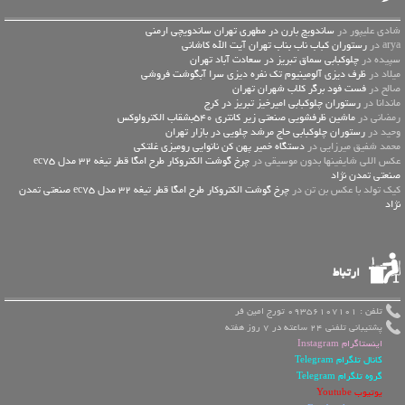
شادی علیپور در
ساندویچ بارن در مطهری تهران ساندویچی ارمنی
arya در
رستوران کباب ناب بناب تهران آیت الله کاشانی
سپیده در
چلوکبابی سماق تبریز در سعادت آباد تهران
میلاد در
ظرف دیزی آلومینیوم تک نفره دیزی سرا آبگوشت فروشی
صالح در
فست فود برگر کلاب شهران تهران
ماندانا در
رستوران چلوکبابی امیرخیز تبریز در کرج
رمضانی در
ماشین ظرفشویی صنعتی زیر کانتری 540بشقاب الکترولوکس
وحید در
رستوران چلوکبابی حاج مرشد چلویی در بازار تهران
محمد شفیق میرزایی در
دستگاه خمیر پهن کن نانوایی رومیزی غلتکی
عكس اللي شايفينها بدون موسيقى در
چرخ گوشت الکتروکار طرح امگا قطر تیغه 32 مدل ec75
صنعتی تمدن نژاد
کیک تولد با عکس بن تن در
چرخ گوشت الکتروکار طرح امگا قطر تیغه 32 مدل ec75 صنعتی تمدن
نژاد
ارتباط
تلفن : 09356107101 تورج امین فر
پشتیبانی تلفنی 24 ساعته در 7 روز هفته
اینستاگرام Instagram
کانال تلگرام Telegram
گروه تلگرام Telegram
یوتیوب Youtube