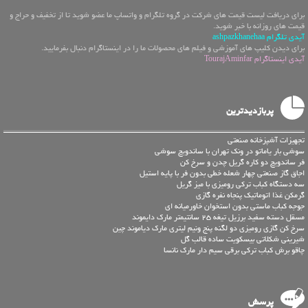
برای دریافت لیست قیمت های شرکت در گروه تلگرام و واتساپ ما عضو شوید تا از تخفیف و حراج و
قیمت های روزانه با خبر شوید.
آیدی تلگرام ashpazkhanehaa
برای دیدن کلیپ های آموزشی و فیلم های محصولات ما را در اینستاگرام دنبال بفرمایید.
آیدی اینستاگرام TourajAminfar
پربازدیدترین
تجهیزات آشپزخانه صنعتی
سوشی بار یاماتو در ونک تهران با ساندویچ سوشی
فر ساندویچ دو کاره گریل چدن و سرخ کن
اجاق گاز صنعتی چهار شعله خطی بدون فر با پایه استیل
سه دستگاه کباب ترکی رومیزی با میز گریل
گرمکن غذا اتوماتیک پنجاه نفره گازی
جوجه کباب ماستی بدون استخوان خاورمیانه ای
مسقل دسته سفید برزیل تیغه 25 سانتیمتر مارک دایموند
سرخ کن گازی رومیزی دو لگنه پنج ونیم لیتری مارک دیاموند چین
شیرینی شکلاتی بیسکویت ساده قالب گل
چاقو برش کباب ترکی برقی سیم دار مارک نانسا
پرسش