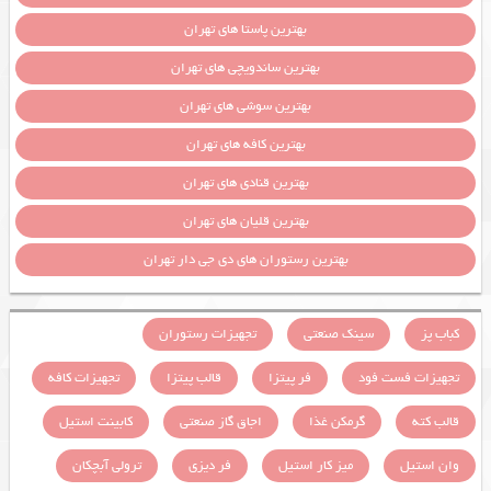
بهترین پاستا های تهران
بهترین ساندویچی های تهران
بهترین سوشی های تهران
بهترین کافه های تهران
بهترین قنادی های تهران
بهترین قلیان های تهران
بهترین رستوران های دی جی دار تهران
کباب پز
سینک صنعتی
تجهیزات رستوران
تجهیزات فست فود
فر پیتزا
قالب پیتزا
تجهیزات کافه
قالب کته
گرمکن غذا
اجاق گاز صنعتی
کابینت استیل
وان استیل
میز کار استیل
فر دیزی
ترولی آبچکان