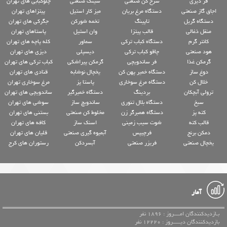
فر دیزی
سرخ کن صنعتی
سینک صنعتی
چلوکبابی های تهران
اجاق گاز صنعتی
دستگاه مرغ بریان
میز کار استیل
پیتزاهای تهران
دستگاه گریل
تاپینگ
تخمه شورکن
جگرکی های تهران
منقل ذغالی
قالب پیتزا
وان استیل
پاستاهای تهران
کانتر گرم
دستگاه کباب ترکی
سماور
کله پاچه های تهران
هود صنعتی
چاقو کباب ترکی
دیسپلی
دیزی های تهران
گرمکن غذا
فر ساندویچی
گرمکن پیراشکی
کباب ترکی های تهران
دوغ ساز
دستگاه خمیر پهن کن
یخچال نوشابه
قنادی های تهران
خلال کن
دستگاه مرغ سوخاری
پاستا پز
مرغ سوخاری تهران
ترولی آبچکان
بردینگ
دستگاه خمیرگیر
ساندویچی های تهران
سیخ
دستگاه بلال تنوری
ساندویچ ساز
سوشی های تهران
کته پز
دستگاه همبرگر زن
مخلوط کن صنعتی
بستنی های تهران
قالب کته
شوت سیب زمینی
اسنک ساز
کافه های تهران
دمکن برنج
فرچیپس
آبمیوه گیری صنعتی
قلیان های تهران
یخچال صنعتی
فریزر صنعتی
آبسردکن
رستوران های کرج
آمار
بـازدیدکنندگان امــــروز : 1896 نفر
بازدیدکنندگان دیـــــروز : 12220 نفر