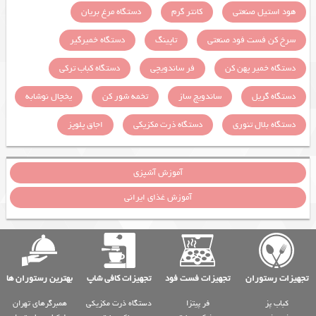
هود استیل صنعتی
کانتر گرم
دستگاه مرغ بریان
سرخ کن فست فود صنعتی
تاپینگ
دستگاه خمیرگیر
دستگاه خمیر پهن کن
فر ساندویچی
دستگاه کباب ترکی
دستگاه گریل
ساندویچ ساز
تخمه شور کن
یخچال نوشابه
دستگاه بلال تنوری
دستگاه ذرت مکزیکی
اجاق پلوپز
آموزش آشپزی
آموزش غذای ایرانی
تجهیزات رستوران
تجهیزات فست فود
تجهیزات کافی شاپ
بهترین رستوران ها
کباب پز
فر پیتزا
دستگاه ذرت مکزیکی
همبرگرهای تهران