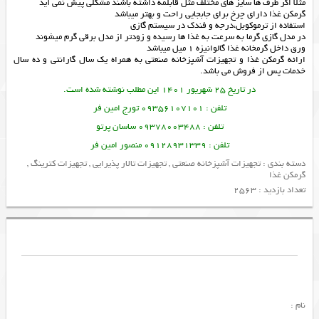
مثلا اگر طرف ها سایز های مختلف مثل قابلمه داشته باشند مشکلی پیش نمی آید
گرمکن غذا دارای چرخ برای جابجایی راحت و بهتر میباشد
استفاده از ترموکوبل،درجه و فندک در سیستم گازی
در مدل گازی گرما به سرعت به غذا ها رسیده و زودتر از مدل برقی گرم میشوند
ورق داخل گرمخانه غذا گالوانیزه 1 میل میباشد
ارائه
گرمکن غذا
و
تجهیزات آشپزخانه صنعتی
به همراه یک سال گارانتی و ده سال
خدمات پس از فروش می باشد.
در تاریخ 25 شهریور 1401 این مطلب نوشته شده است.
تلفن : 09356107101 تورج امین فر
تلفن : 09378003488 ساسان پرتو
تلفن : 09128931339 منصور امین فر
دسته بندی :
تجهیزات آشپزخانه صنعتی
,
تجهیزات تالار پذیرایی
,
تجهیزات کترینگ
,
گرمکن غذا
تعداد بازدید : 2563
نام :