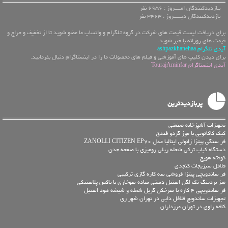
بـازدیدکنندگان امــــروز : 6956 نفر
بازدیدکنندگان دیـــــروز : 3463 نفر
برای دریافت لیست قیمت های شرکت در گروه تلگرام و واتساپ ما عضو شوید تا از تخفیف و حراج و
قیمت های روزانه با خبر شوید.
آیدی تلگرام ashpazkhanehaa
برای دیدن کلیپ های آموزشی و فیلم های محصولات ما را در اینستاگرام دنبال بفرمایید.
آیدی اینستاگرام TourajAminfar
پربازدیدترین
تجهیزات آشپزخانه صنعتی
کیک کاکائویی با موز گردو فندق
فر سنگی پیتزا زانولی ایتالیا مدل ZANOLLI CITIZEN EP70
دستگاه کباب ترکی شعله ریلی رومیزی با صفحه چدن
کوفته هویج
فلافل سبزیجات کنجدی
فر ساندویچی پیتزا فروشی سه کاره گازی ترکیبی
میز بردینگ تک لگن استیل دستی ساده سوخاری با باکس پلاستیکی
فر ساندویچی 4 کاره با سرخکن گریل شعله و شیشه هود استیل
تجهیزات ساندویچ فلافل دایی در تهران شهر ری
کافه راوی در تهران مرزداران