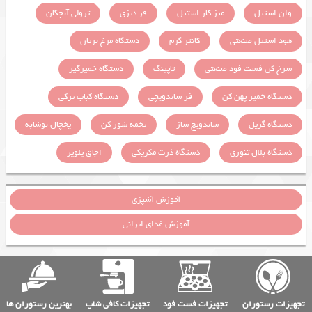
وان استیل
میز کار استیل
فر دیزی
ترولی آبچکان
هود استیل صنعتی
کانتر گرم
دستگاه مرغ بریان
سرخ کن فست فود صنعتی
تاپینگ
دستگاه خمیرگیر
دستگاه خمیر پهن کن
فر ساندویچی
دستگاه کباب ترکی
دستگاه گریل
ساندویچ ساز
تخمه شور کن
یخچال نوشابه
دستگاه بلال تنوری
دستگاه ذرت مکزیکی
اجاق پلوپز
آموزش آشپزی
آموزش غذای ایرانی
تجهیزات رستوران
تجهیزات فست فود
تجهیزات کافی شاپ
بهترین رستوران ها