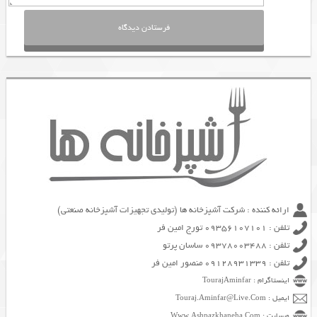
ارائه کننده : شرکت آشپزخانه ها (تولیدی تجهیزات آشپزخانه صنعتی)
تلفن : 09356107101 تورج امین فر
تلفن : 09378003488 ساسان پرتو
تلفن : 09128931339 منصور امین فر
اینستاگرام : TourajAminfar
ایمیل : Touraj.Aminfar@Live.Com
وبسایت : Www.Ashpazkhaneha.Com