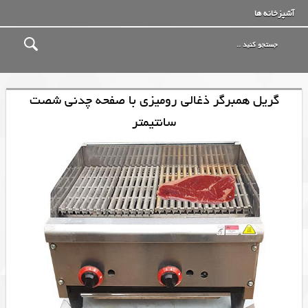
آشپزخانه ها
گریل همبرگر ذغالی رومیزی با صفحه چدنی شصت
سانتیمتر