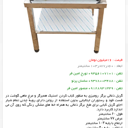
قیمت : 16میلیون تومان
ابعاد : 60در77در103 سانتیمتر
تلفن : 09356107101 تورج امین فر
تلفن : 09378003488 ساسان پرتو
تلفن : 09128931339 منصور امین فر
گریل ذغالی برگر رومیزی به منظور کباب کردن استیک همبرگر و مرغ ماهی گوشت در
فست فود و رستوران ایتالیایی بدون استفاده از روغن دارای رویه چدنی تمام شیار
اجاق گریل کبابی برای طبخ برگر ذغالی به همراه خط های مشکی رنگی که روی آن می
اندازد کاربرد دارد.
طول ۶۰ سانتیمتر
عرض ۷۷ سانتیمتر
ارتفاع با پایه ۱۰۳ سانتیمتر
ارتفاع بی پایه ۴۰ سانتیمتر