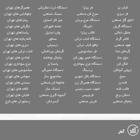
کباب پز
فر پیتزا
دستگاه ذرت مکزیکی
همبرگرهای تهران
فر دیزی
سرخ کن صنعتی
سینک صنعتی
چلوکبابی های تهران
اجاق گاز صنعتی
دستگاه مرغ بریان
میز کار استیل
پیتزاهای تهران
دستگاه گریل
تاپینگ
تخمه شورکن
جگرکی های تهران
منقل ذغالی
قالب پیتزا
وان استیل
پاستاهای تهران
کانتر گرم
دستگاه کباب ترکی
سماور
کله پاچه های تهران
هود صنعتی
چاقو کباب ترکی
دیسپلی
دیزی های تهران
گرمکن غذا
فر ساندویچی
گرمکن پیراشکی
کباب ترکی های تهران
دوغ ساز
دستگاه خمیر پهن کن
یخچال نوشابه
قنادی های تهران
خلال کن
دستگاه مرغ سوخاری
پاستا پز
مرغ سوخاری تهران
ترولی آبچکان
بردینگ
دستگاه خمیرگیر
ساندویچی های تهران
سیخ
دستگاه بلال تنوری
ساندویچ ساز
سوشی های تهران
کته پز
دستگاه همبرگر زن
مخلوط کن صنعتی
بستنی های تهران
قالب کته
شوت سیب زمینی
اسنک ساز
کافه های تهران
دمکن برنج
فرچیپس
آبمیوه گیری صنعتی
قلیان های تهران
یخچال صنعتی
فریزر صنعتی
آبسردکن
رستوران های کرج
آمار