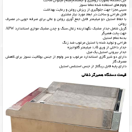
این دستگاه بصورت رومیزی و ایستاده(مبله) میتوان ساخت
ولوم های استفاده شده تماما نسوز
سینی مجزا جهت جلوگیری از ریزش روغن و رعایت بهداشت
قابل طراحی و ساخت در ابعاد مورد نیاز مشتری
با حفاظ استیل دو میلیمتر قابل جمع آوری روغن و عالی برای صرفه جویی در مصرف
روغن
گریل شامل جدار مشبک نگهدارنده زغال سنگ و چدن مشبک موازی استاندارد APW
جهت پخت همبرگر
بدنه تمام استیل
طراحی و تولید شده با استیل مرغوب ضد زنگ
جدار داخلی از ورق ١/۵ میلیمتر گالوانیزه
جدار بیرونی استیل یک میل
دارای دو شیر گازی استاندارد مرغوب و سر ولوم از جنس بوکالیت نسوز برای کاهش
مصرف گاز
دارای پایه قابل ریگلاژ از جنس استنلس استیل
قیمت دستگاه همبرگر ذغالی