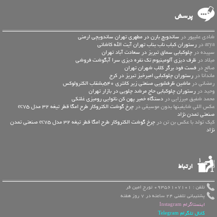
پرسش
شادی علیپور در
ساندویچ بارن در مطهری تهران ساندویچی ارمنی
arya در
رستوران کباب ناب بناب تهران آیت الله کاشانی
سپیده در
چلوکبابی سماق تبریز در سعادت آباد تهران
میلاد در
ظرف دیزی آلومینیوم تک نفره دیزی سرا آبگوشت فروشی
صالح در
فست فود برگر کلاب شهران تهران
ماندانا در
رستوران چلوکبابی امیرخیز تبریز در کرج
رمضانی در
ماشین ظرفشویی صنعتی زیر کانتری 540بشقاب الکترولوکس
وحید در
رستوران چلوکبابی حاج مرشد چلویی در بازار تهران
محمد شفیق میرزایی در
دستگاه خمیر پهن کن نانوایی رومیزی غلتکی
عكس اللي شايفينها بدون موسيقى در
چرخ گوشت الکتروکار طرح امگا قطر تیغه 32 مدل ec75
صنعتی تمدن نژاد
کیک تولد با عکس بن تن در
چرخ گوشت الکتروکار طرح امگا قطر تیغه 32 مدل ec75 صنعتی تمدن
نژاد
ارتباط
تلفن : 09356107101 تورج امین فر
پشتیبانی تلفنی 24 ساعته در 7 روز هفته
اینستاگرام Instagram
کانال تلگرام Telegram