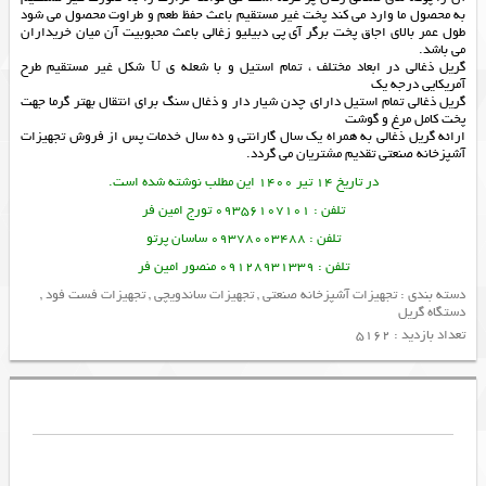
به محصول ما وارد می کند پخت غیر مستقیم باعث حفظ طعم و طراوت محصول می شود
طول عمر بالای اجاق پخت برگر آی پی دبیلیو زغالی باعث محبوبیت آن میان خریداران
می باشد.
گریل ذغالی در ابعاد مختلف ، تمام استیل و با شعله ی U شکل غیر مستقیم طرح
آمریکایی درجه یک
گریل ذغالی تمام استیل دارای چدن شیار دار و ذغال سنگ برای انتقال بهتر گرما جهت
پخت کامل مرغ و گوشت
ارائه
گریل ذغالی
به همراه یک سال گارانتی و ده سال خدمات پس از فروش
تجهیزات
آشپزخانه صنعتی
تقدیم مشتریان می گردد.
در تاریخ 14 تیر 1400 این مطلب نوشته شده است.
تلفن : 09356107101 تورج امین فر
تلفن : 09378003488 ساسان پرتو
تلفن : 09128931339 منصور امین فر
دسته بندی :
تجهیزات آشپزخانه صنعتی
,
تجهیزات ساندویچی
,
تجهیزات فست فود
,
دستگاه گریل
تعداد بازدید : 5162