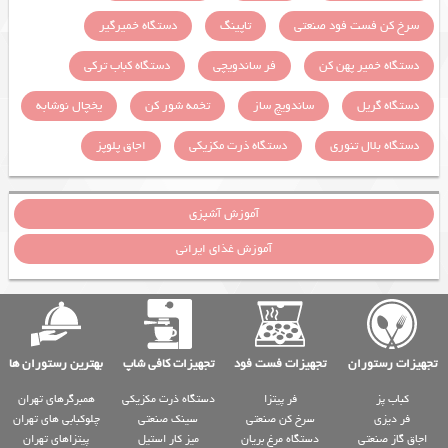
سرخ کن فست فود صنعتی
تاپینگ
دستگاه خمیرگیر
دستگاه خمیر پهن کن
فر ساندویچی
دستگاه کباب ترکی
دستگاه گریل
ساندویچ ساز
تخمه شور کن
یخچال نوشابه
دستگاه بلال تنوری
دستگاه ذرت مکزیکی
اجاق پلوپز
آموزش آشپزی
آموزش غذای ایرانی
تجهیزات رستوران
تجهیزات فست فود
تجهیزات کافی شاپ
بهترین رستوران ها
کباب پز
فر پیتزا
دستگاه ذرت مکزیکی
همبرگرهای تهران
فر دیزی
سرخ کن صنعتی
سینک صنعتی
چلوکبابی های تهران
اجاق گاز صنعتی
دستگاه مرغ بریان
میز کار استیل
پیتزاهای تهران