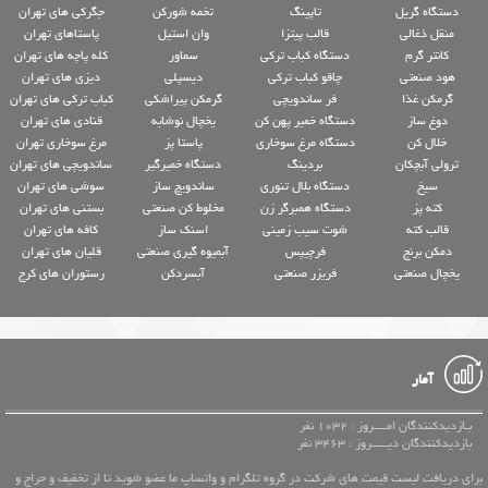
دستگاه گریل
تاپینگ
تخمه شورکن
جگرکی های تهران
منقل ذغالی
قالب پیتزا
وان استیل
پاستاهای تهران
کانتر گرم
دستگاه کباب ترکی
سماور
کله پاچه های تهران
هود صنعتی
چاقو کباب ترکی
دیسپلی
دیزی های تهران
گرمکن غذا
فر ساندویچی
گرمکن پیراشکی
کباب ترکی های تهران
دوغ ساز
دستگاه خمیر پهن کن
یخچال نوشابه
قنادی های تهران
خلال کن
دستگاه مرغ سوخاری
پاستا پز
مرغ سوخاری تهران
ترولی آبچکان
بردینگ
دستگاه خمیرگیر
ساندویچی های تهران
سیخ
دستگاه بلال تنوری
ساندویچ ساز
سوشی های تهران
کته پز
دستگاه همبرگر زن
مخلوط کن صنعتی
بستنی های تهران
قالب کته
شوت سیب زمینی
اسنک ساز
کافه های تهران
دمکن برنج
فرچیپس
آبمیوه گیری صنعتی
قلیان های تهران
یخچال صنعتی
فریزر صنعتی
آبسردکن
رستوران های کرج
آمار
بـازدیدکنندگان امــــروز : 1032 نفر
بازدیدکنندگان دیـــــروز : 3463 نفر
برای دریافت لیست قیمت های شرکت در گروه تلگرام و واتساپ ما عضو شوید تا از تخفیف و حراج و