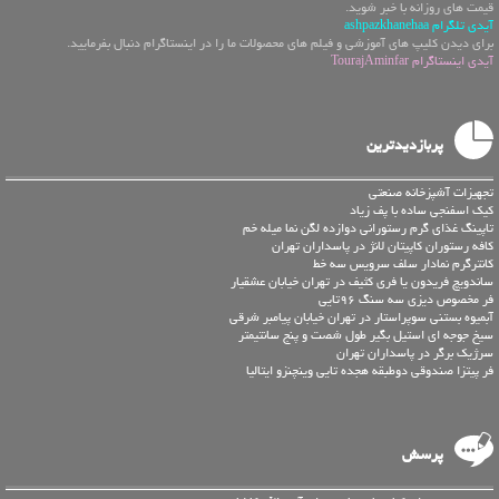
قیمت های روزانه با خبر شوید.
آیدی تلگرام ashpazkhanehaa
برای دیدن کلیپ های آموزشی و فیلم های محصولات ما را در اینستاگرام دنبال بفرمایید.
آیدی اینستاگرام TourajAminfar
پربازدیدترین
تجهیزات آشپزخانه صنعتی
کیک اسفنجی ساده با پف زیاد
تاپینگ غذای گرم رستورانی دوازده لگن نما میله خم
کافه رستوران کاپیتان لانژ در پاسداران تهران
کانترگرم نمادار سلف سرويس سه خط
ساندویچ فریدون یا فری کثیف در تهران خیابان عشقیار
فر مخصوص دیزی سه سنگ 96تایی
آبمیوه بستنی سوپراستار در تهران خیابان پیامبر شرقی
سیخ جوجه ای استیل بگیر طول شصت و پنج سانتیمتر
سرژیک برگر در پاسداران تهران
فر پیتزا صندوقی دوطبقه هجده تایی وینچنزو ایتالیا
پرسش