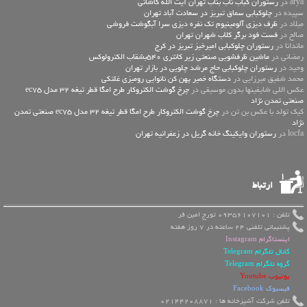
arya در
رستوران کباب ناب بناب تهران آیت الله کاشانی
سپیده در
چلوکبابی سماق تبریز در سعادت آباد تهران
میلاد در
ظرف دیزی آلومینیوم تک نفره دیزی سرا آبگوشت فروشی
صالح در
فست فود برگر کلاب شهران تهران
ماندانا در
رستوران چلوکبابی امیرخیز تبریز در کرج
رمضانی در
ماشین ظرفشویی صنعتی زیر کانتری 540بشقاب الکترولوکس
وحید در
رستوران چلوکبابی حاج مرشد چلویی در بازار تهران
محمد شفیق میرزایی در
دستگاه خمیر پهن کن نانوایی رومیزی غلتکی
عكس اللي شايفينها بدون موسيقى در
چرخ گوشت الکتروکار طرح امگا قطر تیغه 32 مدل ec75
صنعتی تمدن نژاد
کیک تولد با عکس بن تن در
چرخ گوشت الکتروکار طرح امگا قطر تیغه 32 مدل ec75 صنعتی تمدن
نژاد
locfa در
رستوران وایکینگ خانه گریل در زعفرانیه تهران
ارتباط
تلفن : 09356107101 تورج امین فر
پشتیبانی تلفنی 24 ساعته در 7 روز هفته
اینستاگرام Instagram
کانال تلگرام Telegram
گروه تلگرام Telegram
یوتیوب Youtube
فیسبوک Facebook
تلفن شرکت آشپزخانه ها : 02144208871