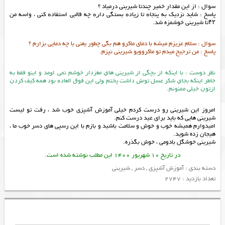
سوال : از این مقدار خمیر چندتا شیرینی درمیاد ؟
پاسخ : ﺷﺎﻳﺪ ﻧﺰﺩﻳﻚ ﺑﻪ ﭘﻨﺠﺎﻩ ﺗﺎ ﺯﻳﺎﺩﻩ بستگی ﺩاﺭﻩ ﭼﻪ ﻗﺎﻟﺒﻲ اﺳﺘﻔﺎﺩﻩ ﻛﻨﻲ ، واسه من
۴۲تا شیرینی خوشمزه شد.
سوال : سلام عزیزم میشه با دمای ماکرو هم بگی چطور یعنی با چه دمایی بزارم ؟
پاسخ : من ترجیح میدم تو ماکروویو شیرینی نپزم.
نظر دوست : ﺑﺎ اﻳﻨﻜﻪ اﺯ ﺑﭽﮕﻲ اﺯ ﺷﻴﺮﻳﻨﻲ ﻫﺎﻱ ﻣﻐﺰﺩاﺭ ﺧﻮﺷﻢ ﻧﻤﻲ اﻭﻣﺪ و اﻳﻨﻮ ﻓﻘﻄ به
خاطر اﻳﻨﻜﻪ ﺑﺠﺎﻱ ﺷﻜﺮ ﻋﺴﻞ ﺗﻮﺵ ﺩاﺷﺖ ﭘﺨﺘﻢ ﻭﻟﻲ اﻳﻦ ﻓﻮﻕ اﻟﻌﺎﺩﻩ ﺑﻮﺩ ﻫﻤﻪ ﻛﻴﻒ ﻛﺮﺩﻥ
اﺯﺗﻮﻥ ﺧﻴﻠﻲ ﻣﻤﻨﻮﻧﻢ.
امروز این شیرینی رو درست کردم خیلی
آموزش آشپزی
خوب شد ، رفت تو لیست
شیرینی هایی که باید برای عید درست کنم.
امیدوارم همیشه خوب و خوش و سلامت باشید و بازم با این رسپی های
دسر
خوب ما ،
هیجان زده شوید.
شیرینی خوشگل بادومی ، خوش بگذره.
در تاریخ 10 شهریور 1400 این مطلب نوشته شده است.
دسته بندی :
آموزش آشپزی
,
دسر
,
شیرینی
تعداد بازدید : 2747