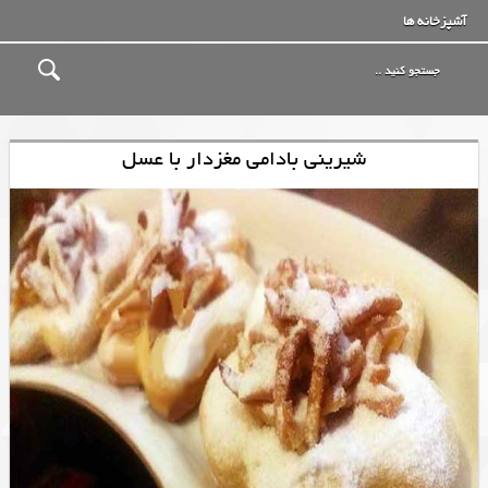
آشپزخانه ها
شیرینی بادامی مغزدار با عسل