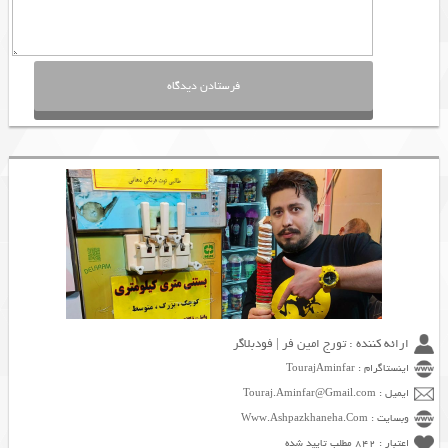
ارائه کننده : تورج امین فر | فودبلاگر
اینستاگرام : TourajAminfar
ایمیل : Touraj.Aminfar@Gmail.com
وبسایت : Www.Ashpazkhaneha.Com
اعتبار : 842 مطلب تایید شده