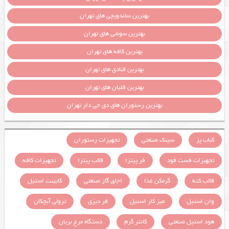
بهترین ساندویچی های تهران
بهترین سوشی های تهران
بهترین کافه های تهران
بهترین قنادی های تهران
بهترین قلیان های تهران
بهترین رستوران های دی جی دار تهران
کباب پز
سینک صنعتی
تجهیزات رستوران
تجهیزات فست فود
فر پیتزا
قالب پیتزا
تجهیزات کافه
قالب کته
گرمکن غذا
اجاق گاز صنعتی
کابینت استیل
وان استیل
میز کار استیل
فر دیزی
ترولی آبچکان
هود استیل صنعتی
کانتر گرم
دستگاه مرغ بریان