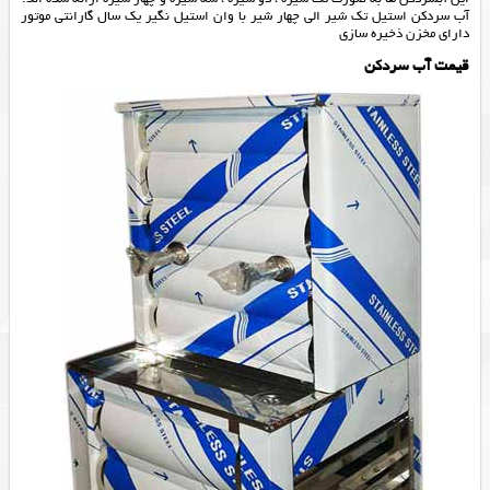
آب سردكن استيل تك شير الي چهار شير با وان استيل نگير يك سال گارانتی موتور
داراي مخزن ذخيره سازي
قیمت آب سردکن