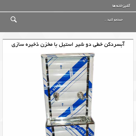
آشپزخانه ها
آبسردکن خطی دو شیر استیل با مخزن ذخیره سازی