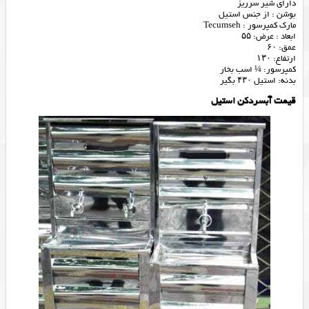
دارای شیر سرریز
بوشن : از جنس استیل
مارک کمپرسور : Tecumseh
ابعاد : عرض: ۵۵
عمق: ۶۰
ارتفاع: ۱۳۰
کمپرسور: ¼ اسب بخار
بدنه: استیل ۴۳۰ بگیر
قیمت آبسردکن استیل