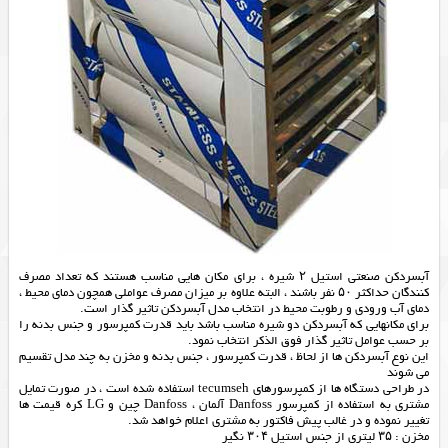
آبسردکن صنعتی استیل ۲ شیره ، برای مکان هایی مناسب هستند که تعداد مصرف
کنندگان حداکثر ۵۰ نفر باشند ، البته علاوه بر میزان مصرف عواملی همچون دمای محیط ،
دمای آب ورودی و رطوبت محیط در انتخاب مدل آبسردکن تاثیر گذار است.
برای مکانهایی که آبسردکن دو شیره مناسب باشد باید قدرت کمپرسور و جنس بدنه را
بر حسب عوامل تاثیر گذار فوق الذکر انتخاب نمود.
این نوع آبسردکن ها از لحاظ ، قدرت کمپرسور ، جنس بدنه و مخزن به چند مدل تقسیم
می شوند
در طراحي دستگاه ها از كمپرسورهاي tecumseh استفاده شده است ، در صورت تمايل
مشتري به استفاده از كمپرسور Danfoss آلمان ، Danfoss چين و LG كره قيمت ها
تغيير نموده و در غالب پيش فاكتور به مشتري اعلام خواهد شد.
مخزن : ۳۵ لیتری از جنس استیل ۳۰۴ نگیر