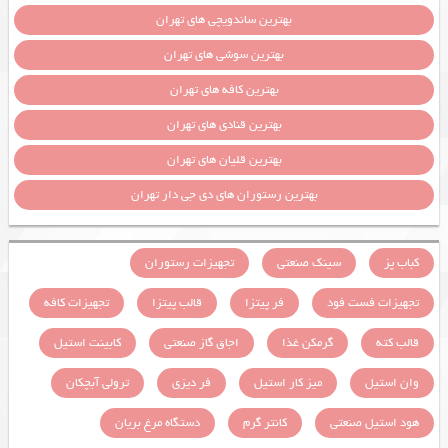
بهترین ساندویچی های تهران
بهترین سوشی های تهران
بهترین کافه های تهران
بهترین قنادی های تهران
بهترین قلیان های تهران
بهترین رستوران های دی جی دار تهران
کباب پز
سینک صنعتی
تجهیزات رستوران
تجهیزات فست فود
فر پیتزا
قالب پیتزا
تجهیزات کافه
قالب کته
گرمکن غذا
اجاق گاز صنعتی
کابینت استیل
وان استیل
میز کار استیل
فر دیزی
ترولی آبچکان
هود استیل صنعتی
کانتر گرم
دستگاه مرغ بریان