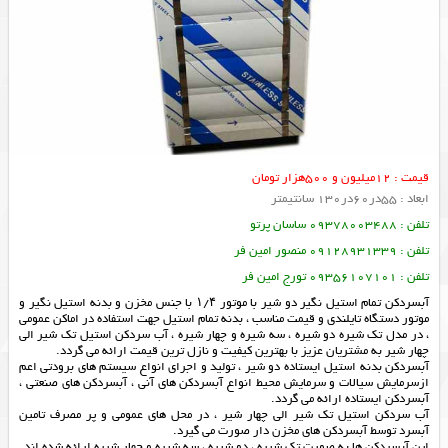
قیمت : 12میلیون و 500هزار تومان
ابعاد : 55در60در130 سانتیمتر
تلفن : 09378003488 ساسان پرتو
تلفن : 09128931339 منصور امین فر
تلفن : 09356107101 تورج امین فر
آبسردكن تمام استيل نگير دو شير با موتور ۱/۴ با جنس مخزن و بدنه استيل نگير و
موتور دستگاه تايلندي و قيمت مناسب ، بدنه تمام استیل جهت استفاده در اماکن عمومی
، در مدل تک شیره دو شیره ، سه شیره و چهار شیره ، آب سردكن استیل تك شیر الی
چهار شیر به مشتریان عزیز با بهترین کیفیت و نازل ترین قیمت ارائه می گردد.
آبسردکن بدنه استیل ایستاده دو شیر ، تولید و اجرای انواع سیستم های برودتی اعم
ازسرمایش سیالات و سرمایش محیط انواع آبسردکن های آنی ، آبسردکن های صنعتی ،
آبسردکن ایستاده ارائه می گردد.
آب سردكن استیل تك شیر الی چهار شیر ، در محل های عمومی و پر مصرف تامین
آبسرد توسط آبسردکن های مخزن دار صورت می گیرد.
این آبسردکن ها به صورت تک شیره ، دو شیره ، سه شیره و چهار شیره ارائه شده اند.