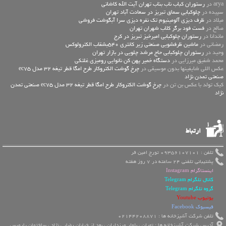
arya در
رستوران کباب ناب بناب تهران آیت الله کاشانی
سپیده در
چلوکبابی سماق تبریز در سعادت آباد تهران
میلاد در
ظرف دیزی آلومینیوم تک نفره دیزی سرا آبگوشت فروشی
صالح در
فست فود برگر کلاب شهران تهران
ماندانا در
رستوران چلوکبابی امیرخیز تبریز در کرج
رمضانی در
ماشین ظرفشویی صنعتی زیر کانتری 540بشقاب الکترولوکس
وحید در
رستوران چلوکبابی حاج مرشد چلویی در بازار تهران
محمد شفیق میرزایی در
دستگاه خمیر پهن کن نانوایی رومیزی غلتکی
عكس اللي شايفينها بدون موسيقى در
چرخ گوشت الکتروکار طرح امگا قطر تیغه 32 مدل ec75
صنعتی تمدن نژاد
کیک تولد با عکس بن تن در
چرخ گوشت الکتروکار طرح امگا قطر تیغه 32 مدل ec75 صنعتی تمدن
نژاد
ارتباط
تلفن : 09356107101 تورج امین فر
پشتیبانی تلفنی 24 ساعته در 7 روز هفته
اینستاگرام Instagram
کانال تلگرام Telegram
گروه تلگرام Telegram
یوتیوب Youtube
فیسبوک Facebook
تلفن شرکت آشپزخانه ها : 02144208871
آدرس شرکت آشپزخانه ها : تهران ، بلوار مرزداران ، بعد از خیابان رضایی نژاد ، ساختمان پارمیس