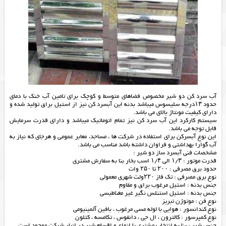
آب سرد کن دو شیر مخصوص فضاهای متوسط و کوچک برای تامین آب خنک با دمای
حدود ۱۳درجه سلیسوس میباشد بدنه این آبسرد کن نیز از استیل براق تولید شده و
دارای کیفیت مونتاژ بالای می باشد.
سیستم کارکرد این آب سرد کن نیز تمام اتوماتیک میباشد و دارای قدرت سرمایش
قابل توجه می باشد.
این نوع آبسرکن برای استفاده در شرکت ها ، مساجد، معابر عمومی و هرجای که نیاز به
آب گوارا بهداشتی و فراوان داشته باشد مناسب می باشد.
مشخصات فنی آبسرد ساز دو شیر :
قدرت موتور : ۱/۳ الی ۱/۴ اسب بخار بنا به سفارش مشتری
حدود برق مصرفی : ۲۰۰ تا ۲۵۰ وات
نوع برق مصرفی : تک فاز ۲۲۰ولت شهری معمولی
جنس بدنه : استیل مرغوب براق و مقاوم
جنس بدنه : استیل استنلس نگیر غیر مغناطیسی
نوع فن : موتوژن تبریز
نوع کندانسور : هوایی با لوله مسی مرغوب ، بافین آلمینیومی
نوع کمپرسور : کالترون ، ال جی ، دانفوس ، تکامسه ، کتلون
جنس شیر : بنا به انتخاب مشتری با انواع و اقسام شیر در انبار شرکت موجود است