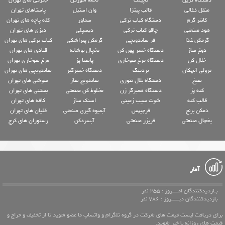
منقل ذغالی
قالب پیتزا
وان استیل
پاستاهای تهران
کانتر گرم
دستگاه کباب ترکی
سماور
کله پاچه های تهران
هود صنعتی
چاقو کباب ترکی
دیسپلی
دیزی های تهران
گرمکن غذا
فر ساندویچی
گرمکن پیراشکی
کباب ترکی های تهران
دوغ ساز
دستگاه خمیر پهن کن
یخچال نوشابه
قنادی های تهران
خلال کن
دستگاه مرغ سوخاری
پاستا پز
مرغ سوخاری تهران
ترولی آبچکان
بردینگ
دستگاه خمیرگیر
ساندویچی های تهران
سیخ
دستگاه بلال تنوری
ساندویچ ساز
سوشی های تهران
کته پز
دستگاه همبرگر زن
مخلوط کن صنعتی
بستنی های تهران
قالب کته
شوت سیب زمینی
اسنک ساز
کافه های تهران
دمکن برنج
فرچیپس
آبمیوه گیری صنعتی
قلیان های تهران
یخچال صنعتی
فریزر صنعتی
آبسردکن
رستوران های کرج
آمار
بـازدیدکنندگان امــــروز : 255 نفر
بازدیدکنندگان دیـــــروز : 786 نفر
برای دریافت لیست قیمت های شرکت در گروه تلگرام و واتساپ ما عضو شوید تا از تخفیف و حراج و
قیمت های روزانه با خبر شوید.