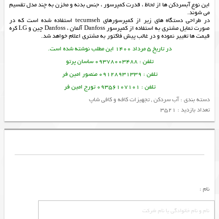
این نوع آبسردکن ها از لحاظ ، قدرت کمپرسور ، جنس بدنه و مخزن به چند مدل تقسیم
می شوند.
در طراحي دستگاه هاي زير از كمپرسورهاي tecumseh استفاده شده است که در
صورت تمايل مشتري به استفاده از كمپرسور Danfoss آلمان ، Danfoss چين و LG كره
قيمت ها تغيير نموده و در غالب پيش فاكتور به مشتري اعلام خواهد شد.
در تاریخ 5 مرداد 1400 این مطلب نوشته شده است.
تلفن : 09378003488 ساسان پرتو
تلفن : 09128931339 منصور امین فر
تلفن : 09356107101 تورج امین فر
دسته بندی :
آب سردکن
,
تجهیزات کافه و کافی شاپ
تعداد بازدید : 3521
نام :