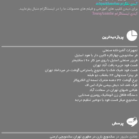
آیدی تلگرام ashpazkhanehaa
برای دیدن کلیپ های آموزشی و فیلم های محصولات ما را در اینستاگرام دنبال بفرمایید.
آیدی اینستاگرام TourajAminfar
پربازدیدترین
تجهیزات آشپزخانه صنعتی
فر ساندویچی چهارکاره کابین دار با هود استیل
فریزر صنعتی استیل با روی میز کار 190سانتیمتر
فست فود جزیره یافت آباد تهران
فست فود شیک شک با ساندویچ پاسترامی گوشت در میرداماد تهران
فر پیتزا صندوقی 24 بشقاب دو طبقه
چرخ گوشت 32 دهنه متحرک تسمه ای الکتروکار
ظرف شف اند دیش بیضی مارک اس اف
طباخی شبهای تهران در سعادت آباد
دستگاه فلافل زن اتوماتیک رومیزی صدتایی
ساندویچ میکر فست فود با دوشیر تنظیم درجه
پرسش
شادی علیپور در
ساندویچ بارن در مطهری تهران ساندویچی ارمنی