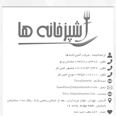
ارائه کننده : شرکت آشپزخانه ها
تلفن : 09378003488 ساسان پرتو
تلفن : 09128931339 منصور امین فر
تلفن : 09356107101 تورج امین فر
اینستاگرام : TourajAminfar
ایمیل : SasanParto@Ashpazkhaneha.Com
وبسایت : Www.Ashpazkhaneha.Com
آدرس : تهران ، بلوار مرزداران ، بعد از خیابان رضایی نژاد ، پلاک 198 ساختمان
پارمیس ، طبقه چهارم ، واحد 16
اعتبار : 564 مطلب تایید شده