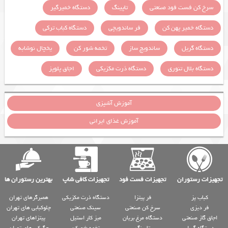
سرخ کن فست فود صنعتی
تاپینگ
دستگاه خمیرگیر
دستگاه خمیر پهن کن
فر ساندویچی
دستگاه کباب ترکی
دستگاه گریل
ساندویچ ساز
تخمه شور کن
یخچال نوشابه
دستگاه بلال تنوری
دستگاه ذرت مکزیکی
اجاق پلوپز
آموزش آشپزی
آموزش غذای ایرانی
تجهیزات رستوران
تجهیزات فست فود
تجهیزات کافی شاپ
بهترین رستوران ها
کباب پز
فر پیتزا
دستگاه ذرت مکزیکی
همبرگرهای تهران
فر دیزی
سرخ کن صنعتی
سینک صنعتی
چلوکبابی های تهران
اجاق گاز صنعتی
دستگاه مرغ بریان
میز کار استیل
پیتزاهای تهران
دستگاه گریل
تاپینگ
تخمه شورکن
جگرکی های تهران