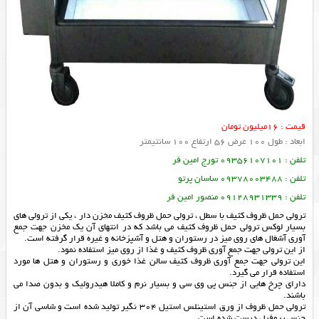
قیمت : 16میلیون تومان
ابعاد : طول 100 عرض 56 ارتفاع 100 سانتیمتر
تلفن : 09356107101 تورج امین فر
تلفن : 09378003488 ساسان پرتو
تلفن : 09128931339 منصور امین فر
ترولی حمل ظروف کثیف با سطل ، ترولی حمل ظروف کثیف مخزن دار ، یکی از ترولی های
بسیار لوکس ترولی حمل ظروف کثیف می باشد که در انتهای آن یک مخزن جهت جمع
آوری آشغال های روی میز در رستوران و هتل و آشپزخانه و غیره قرار گرفته است.
از این ترولی جهت جمع آوری ظروف کثیف و غذا از روی میز استفاده نمود.
این ترولی جهت جمع آوری ظروف کثیف سالن غذا خوری و رستوران و هتل ها مورد
استفاده قرار می گیرد.
داراى چرخ هايى از جنس پى وى سى و بسيار نرم و كاملا هيدروليك و بدون صدا مى
باشند.
ترولى حمل ظروف از ورق استينلس استيل ٣٠٤ نگير توليد شده است و شاسى آن از
جنس پروفيل درست شده است.