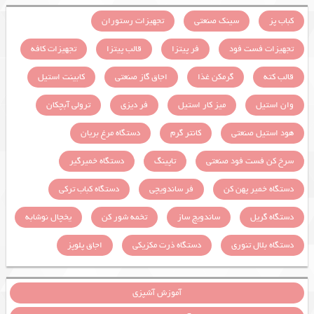
کباب پز
سینک صنعتی
تجهیزات رستوران
تجهیزات فست فود
فر پیتزا
قالب پیتزا
تجهیزات کافه
قالب کته
گرمکن غذا
اجاق گاز صنعتی
کابینت استیل
وان استیل
میز کار استیل
فر دیزی
ترولی آبچکان
هود استیل صنعتی
کانتر گرم
دستگاه مرغ بریان
سرخ کن فست فود صنعتی
تاپینگ
دستگاه خمیرگیر
دستگاه خمیر پهن کن
فر ساندویچی
دستگاه کباب ترکی
دستگاه گریل
ساندویچ ساز
تخمه شور کن
یخچال نوشابه
دستگاه بلال تنوری
دستگاه ذرت مکزیکی
اجاق پلوپز
آموزش آشپزی