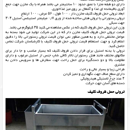
داراى دو طبقه مجزا با عمق حدود ۱۰ سانتیمتر مى باشد همراه با یک مخزن جهت جمع
آوری باقیمانده ای غذا و آشغال بر روی میز غذاخوری.
ابعاد ترولی حمل ظروف کثیف مخزن دار : ۱۰۰ طول * ۵۶ عرض * ۱۰۰ ارتفاع
ترولی رستورانی یا ترولی هتلی ساخته شده از ورق ۰/۷ ميليمتر استينلس استيل ۳۰۴
جهت سبکی
وزن این ترولی حمل ظروف کثیف که در عکس مشاهده می کنید ۳۵ کیلوگرم می باشد.
قیمت ترولی حمل ظروف کثیف مخزن دار که در این شرکت تولید می شود بسته به
عوامل مختلفی دارد و به همین منظور نمی توان قیمت ترولی رستورانی بالا را دقیق
اعلام کرد و جهت استعلام قیمت ترولی حمل ظروف کثیف با کارشناسان شرکت تماس
حاصل کنید.
ترولی با بدنه استیل برای قرار دادن ظروف کثیف که بسیار مناسب و جا دار برای
مکانهای مختلف مانند هتل رستوران تالار کافی شاپ جنس از استیل مرغوب و دارای
مقاومت بالا و دو دستگیره برای حمل راحت جهت سفارش ها و سرویس دادن به
مشتری
طراحی زیبا و بسیار عالی و راحت
دارای سطح صاف جهت نگهداری و تمیز کردن
۴ عدد چرخ لاستیکی هیدرولیکی
دسته های آسان جهت حرکت
ترولی حمل ظروف کثیف