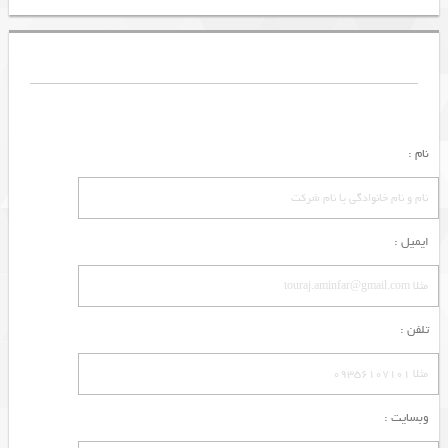
نام :
ایمیل :
تلفن :
وبسایت :