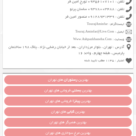
تلفن : 09356107101 تورج امین فر
تلفن : 09378003488 ساسان پرتو
تلفن : 09128931339 منصور امین فر
اینستاگرام : TourajAminfar
ایمیل : Touraj.Aminfar@Live.Com
وبسایت : Www.Ashpazkhaneha.Com
آدرس : تهران ، بلوار مرزداران ، بعد از خیابان رضایی نژاد ، پلاک 198 ساختمان
پارمیس ، طبقه چهارم ، واحد 16
اعتبار : 1145 مطلب تایید شده
بهترین
رستوران
های تهران
بهترین
بستنی
فروشی های تهران
بهترین
پیتزا
فروشی های تهران
بهترین
کبابی
های تهران
بهترین همبرگر های تهران
بهترین مرغ سوخاری های تهران