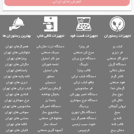
آموزش غذای ایرانی
تجهیزات رستوران
تجهیزات فست فود
تجهیزات کافی شاپ
بهترین رستوران ها
کباب پز
فر پیتزا
دستگاه ذرت مکزیکی
همبرگرهای تهران
فر دیزی
سرخ کن صنعتی
سینک صنعتی
چلوکبابی های تهران
اجاق گاز صنعتی
دستگاه مرغ بریان
میز کار استیل
پیتزاهای تهران
دستگاه گریل
تاپینگ
تخمه شورکن
جگرکی های تهران
منقل ذغالی
قالب پیتزا
وان استیل
پاستاهای تهران
کانتر گرم
دستگاه کباب ترکی
سماور
کله پاچه های تهران
هود صنعتی
چاقو کباب ترکی
دیسپلی
دیزی های تهران
گرمکن غذا
فر ساندویچی
گرمکن پیراشکی
کباب ترکی های تهران
دوغ ساز
دستگاه خمیر پهن کن
یخچال نوشابه
قنادی های تهران
خلال کن
دستگاه مرغ سوخاری
پاستا پز
مرغ سوخاری تهران
ترولی آبچکان
بردینگ
دستگاه خمیرگیر
ساندویچی های تهران
سیخ
دستگاه بلال تنوری
ساندویچ ساز
سوشی های تهران
کته پز
دستگاه همبرگر زن
مخلوط کن صنعتی
بستنی های تهران
قالب کته
شوت سیب زمینی
اسنک ساز
کافه های تهران
دمکن برنج
فرچیپس
آبمیوه گیری صنعتی
قلیان های تهران