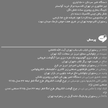
دستگاه شیر سردکن 500 لیتری
چیز فکتوری در تهران اقدسیه مرکز خرید آواسنتر
تاپینگ بنماری رومیزی ساده شش لگن
شکر پاش چینی کلاسیک دسته دار
فر ساندویچی سه کاره با هود شیشه طرح خط نارنجی
رستوران اکبرجوجه تهران در شرق هفت حوض نارمک میدان نبوت
پرسش
arya در
رستوران کباب ناب بناب تهران آیت الله کاشانی
سپیده در
چلوکبابی سماق تبریز در سعادت آباد تهران
میلاد در
ظرف دیزی آلومینیوم تک نفره دیزی سرا آبگوشت فروشی
صالح در
فست فود برگر کلاب شهران تهران
ماندانا در
رستوران چلوکبابی امیرخیز تبریز در کرج
رمضانی در
ماشین ظرفشویی صنعتی زیر کانتری 540بشقاب الکترولوکس
وحید در
رستوران چلوکبابی حاج مرشد چلویی در بازار تهران
محمد شفیق میرزایی در
دستگاه خمیر پهن کن نانوایی رومیزی غلتکی
عكس اللي شايفينها بدون موسيقى در
چرخ گوشت الکتروکار طرح امگا قطر تیغه 32 مدل ec75
صنعتی تمدن نژاد
کیک تولد با عکس بن تن در
چرخ گوشت الکتروکار طرح امگا قطر تیغه 32 مدل ec75 صنعتی تمدن
نژاد
locfa در
رستوران وایکینگ خانه گریل در زعفرانیه تهران