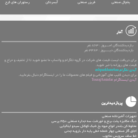
یخچال صنعتی
فریزر صنعتی
آبسردکن
رستوران های کرج
آمار
بـازدیدکنندگان امــــروز : 863 نفر
بازدیدکنندگان دیـــــروز : 3463 نفر
برای دریافت لیست قیمت های شرکت در گروه تلگرام و واتساپ ما عضو شوید تا از تخفیف و حراج و
قیمت های روزانه با خبر شوید.
آیدی تلگرام ashpazkhanehaa
برای دیدن کلیپ های آموزشی و فیلم های محصولات ما را در اینستاگرام دنبال بفرمایید.
آیدی اینستاگرام TourajAminfar
پربازدیدترین
تجهیزات آشپزخانه صنعتی
دیگ مکانیزه پخت برنج و خورشت سه جداره صنعتی 350 پرسی
مخلوط کن بلندر انواع میوه یخ شیک کوکتل سیدو ایتالیایی
اجاق گاز صنعتی چهار شعله خطی پایه دار بارویه چدنی
خط سلف سرويس نماچوب