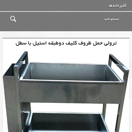
آشپزخانه ها
ترولی حمل ظروف کثیف دوطبقه استیل با سطل