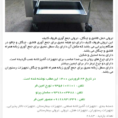
ترولی حمل قاشق و چنگال ، ترولی جمع آوری ظروف کثیف
این
ترولی
طروف کثیف دارای دو طبقه عمیق برای جمع آوری قاشق ، چنگال و چاقو در
هنگام پذیرایی می باشد که مکمل آن دارای یک سطل عمیق برای جمع آوری زباله همراه
قاشق و چنگال می باشد.
دارای بدنه استیل و شکیل
دارای چرخ های روان و بی صدا مناسب برای
تجهیزات آشپزخانه
نصب گردیده است.
دارای دو چرخ ترمز دار برای ایمین بیشتر
دارای سطل زباله عمیق برای جمع آوری زباله همراه قاشق و چنگال
تجهیزات رستوران
می باشد.
در تاریخ 24 فروردین 1400 این مطلب نوشته شده است.
تلفن : 09356107101 تورج امین فر
تلفن : 09378003488 ساسان پرتو
تلفن : 09128931339 منصور امین فر
دسته بندی :
تجهیزات آشپزخانه صنعتی
,
تجهیزات بیمارستان
,
تجهیزات تالار پذیرایی
,
تجهیزات رستوران
,
تجهیزات هتل
,
ترولی
,
ترولی بیمارستانی
تعداد بازدید : 2883